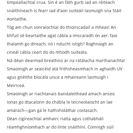
timpeallachtaí crua. Sin é an fáth gurb iad an réiteach
snáithíneach is fearr iad d'aon suiteáil lasmuigh sna Stáit
Aontaithe.
Tóg am chun sonraíochtaí do thionscadail a mheas! An
bhfuil sé beartaithe agat cábla a imscaradh ón aer, faoi
thalamh go díreach, nó i nducht istigh? Roghnaigh an
cineál cábla ceart do do mhodh suiteála.
Ná déan dearmad breathnú ar na rátálacha marthanachta!
Smaoinigh ar seaicéid atá frithsheasmhach in aghaidh UV
agus gnéithe blocála uisce a mhaireann lasmuigh i
Meiriceá.
a
Smaoinigh ar riachtanais bandaleithead amach anseo
ionas go dtacaíonn do chábla le teicneolaíocht an lae
amárach—gan gá le hathsholáthar costasach.
Déan cigireachtaí amhairc rialta agus cothabháil
réamhghníomhach ar do línte snáithíní. Coinnigh súil