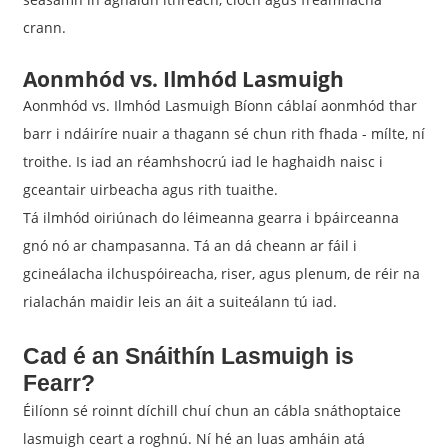
crann.
Aonmhód vs. Ilmhód Lasmuigh
Aonmhód vs. Ilmhód Lasmuigh Bíonn cáblaí aonmhód thar
barr i ndáiríre nuair a thagann sé chun rith fhada - mílte, ní
troithe. Is iad an réamhshocrú iad le haghaidh naisc i
gceantair uirbeacha agus rith tuaithe.
Tá ilmhód oiriúnach do léimeanna gearra i bpáirceanna
gnó nó ar champasanna. Tá an dá cheann ar fáil i
gcineálacha ilchuspóireacha, riser, agus plenum, de réir na
rialachán maidir leis an áit a suiteálann tú iad.
Cad é an Snáithín Lasmuigh is
Fearr?
Éilíonn sé roinnt díchill chuí chun an cábla snáthoptaice
lasmuigh ceart a roghnú. Ní hé an luas amháin atá