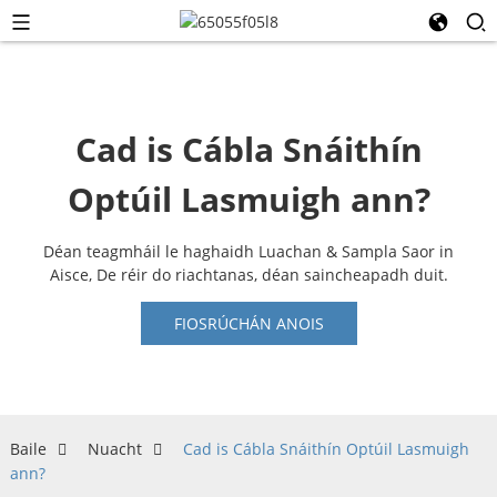
Cad is Cábla Snáithín
Optúil Lasmuigh ann?
Déan teagmháil le haghaidh Luachan & Sampla Saor in
Aisce, De réir do riachtanas, déan saincheapadh duit.
FIOSRÚCHÁN ANOIS
Baile
Nuacht
Cad is Cábla Snáithín Optúil Lasmuigh
ann?