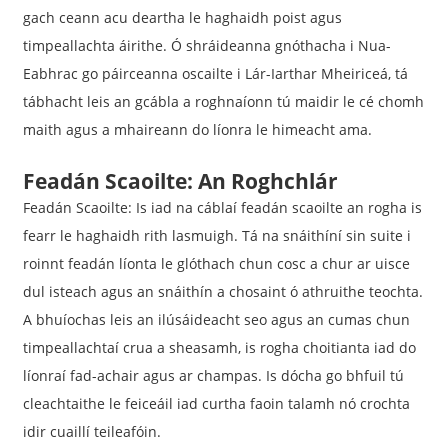
gach ceann acu deartha le haghaidh poist agus
timpeallachta áirithe. Ó shráideanna gnóthacha i Nua-
Eabhrac go páirceanna oscailte i Lár-Iarthar Mheiriceá, tá
tábhacht leis an gcábla a roghnaíonn tú maidir le cé chomh
maith agus a mhaireann do líonra le himeacht ama.
Feadán Scaoilte: An Roghchlár
Feadán Scaoilte: Is iad na cáblaí feadán scaoilte an rogha is
fearr le haghaidh rith lasmuigh. Tá na snáithíní sin suite i
roinnt feadán líonta le glóthach chun cosc ​​a chur ar uisce
dul isteach agus an snáithín a chosaint ó athruithe teochta.
A bhuíochas leis an ilúsáideacht seo agus an cumas chun
timpeallachtaí crua a sheasamh, is rogha choitianta iad do
líonraí fad-achair agus ar champas. Is dócha go bhfuil tú
cleachtaithe le feiceáil iad curtha faoin talamh nó crochta
idir cuaillí teileafóin.