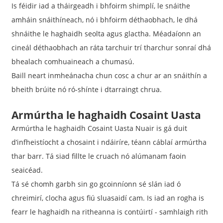
Is féidir iad a tháirgeadh i bhfoirm shimplí, le snáithe
amháin snáithíneach, nó i bhfoirm déthaobhach, le dhá
shnáithe le haghaidh seolta agus glactha. Méadaíonn an
cineál déthaobhach an ráta tarchuir trí tharchur sonraí dhá
bhealach comhuaineach a chumasú.
Baill neart inmheánacha chun cosc ​​a chur ar an snáithín a
bheith brúite nó ró-shínte i dtarraingt chrua.
Armúrtha le haghaidh Cosaint Uasta
Armúrtha le haghaidh Cosaint Uasta Nuair is gá duit
d’infheistíocht a chosaint i ndáiríre, téann cáblaí armúrtha
thar barr. Tá siad fillte le cruach nó alúmanam faoin
seaicéad.
Tá sé chomh garbh sin go gcoinníonn sé slán iad ó
chreimirí, clocha agus fiú sluasaidí cam. Is iad an rogha is
fearr le haghaidh na ritheanna is contúirtí - samhlaigh rith