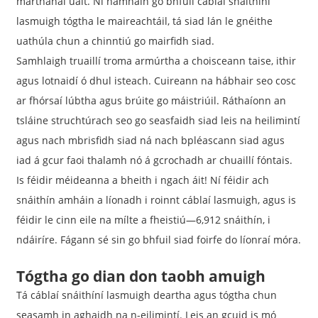
marthanaí uait. Ní hamháin go bhfuil cáblaí snáithíní
lasmuigh tógtha le maireachtáil, tá siad lán le gnéithe
uathúla chun a chinntiú go mairfidh siad.
Samhlaigh truaillí troma armúrtha a choisceann taise, ithir
agus lotnaidí ó dhul isteach. Cuireann na hábhair seo cosc ​​​​
ar fhórsaí lúbtha agus brúite go máistriúil. Ráthaíonn an
tsláine struchtúrach seo go seasfaidh siad leis na heilimintí
agus nach mbrisfidh siad ná nach bpléascann siad agus
iad á gcur faoi thalamh nó á gcrochadh ar chuaillí fóntais.
Is féidir méideanna a bheith i ngach áit! Ní féidir ach
snáithín amháin a líonadh i roinnt cáblaí lasmuigh, agus is
féidir le cinn eile na mílte a fheistiú—6,912 snáithín, i
ndáiríre. Fágann sé sin go bhfuil siad foirfe do líonraí móra.
Tógtha go dian don taobh amuigh
Tá cáblaí snáithíní lasmuigh deartha agus tógtha chun
seasamh in aghaidh na n-eilimintí. Leis an gcuid is mó