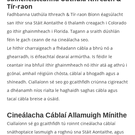
Tír-raon
Fadhbanna Uathúla Ithreach & Tír-raon Bíonn éagsúlacht
san ithir sna Stáit Aontaithe ó thalamh creagach i Colorado
go ithir ghainmheach i Florida. Tagann a sraith dúshlán
féin le gach ceann de na cineálacha seo.
Le hithir charraigeach a fhéadann cábla a bhrú nó a
ghearradh, is éifeachtaí dearaí armúrtha. Is féidir le
ceantair ina bhfuil ithir ghainmheach nó ithir atá ag athrú i
gcónaí, amhail réigiúin chósta, cáblaí a bhogadh agus a
shíneadh. Ciallaíonn sé seo go gcaithfidh criúnna cigireacht
a dhéanamh níos rialta le haghaidh saghas cábla agus
tacaí cábla breise a úsáid.
Cineálacha Cáblaí Allamuigh Mínithe
Ciallaíonn sé go gcaithfidh tú roinnt cineálacha cáblaí
snáthoptaice lasmuigh a roghnú sna Stáit Aontaithe, agus