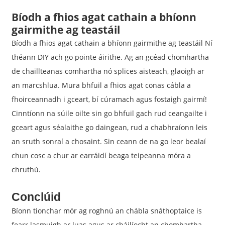
Bíodh a fhios agat cathain a bhíonn
gairmithe ag teastáil
Bíodh a fhios agat cathain a bhíonn gairmithe ag teastáil Ní
théann DIY ach go pointe áirithe. Ag an gcéad chomhartha
de chaillteanas comhartha nó splices aisteach, glaoigh ar
an marcshlua. Mura bhfuil a fhios agat conas cábla a
fhoirceannadh i gceart, bí cúramach agus fostaigh gairmí!
Cinntíonn na súile oilte sin go bhfuil gach rud ceangailte i
gceart agus séalaithe go daingean, rud a chabhraíonn leis
an sruth sonraí a chosaint. Sin ceann de na go leor bealaí
chun cosc ​​a chur ar earráidí beaga teipeanna móra a
chruthú.
Conclúid
Bíonn tionchar mór ag roghnú an chábla snáthoptaice is
fearr lasmuigh ar luas agus ar cháilíocht an chomhartha.