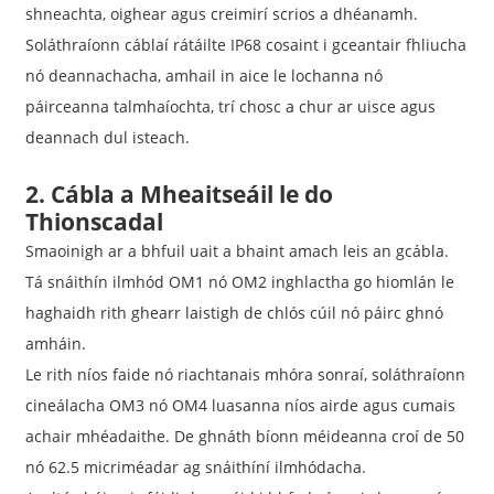
shneachta, oighear agus creimirí scrios a dhéanamh.
Soláthraíonn cáblaí rátáilte IP68 cosaint i gceantair fhliucha
nó deannachacha, amhail in aice le lochanna nó
páirceanna talmhaíochta, trí chosc a chur ar uisce agus
deannach dul isteach.
2. Cábla a Mheaitseáil le do
Thionscadal
Smaoinigh ar a bhfuil uait a bhaint amach leis an gcábla.
Tá snáithín ilmhód OM1 nó OM2 inghlactha go hiomlán le
haghaidh rith ghearr laistigh de chlós cúil nó páirc ghnó
amháin.
Le rith níos faide nó riachtanais mhóra sonraí, soláthraíonn
cineálacha OM3 nó OM4 luasanna níos airde agus cumais
achair mhéadaithe. De ghnáth bíonn méideanna croí de 50
nó 62.5 micriméadar ag snáithíní ilmhódacha.