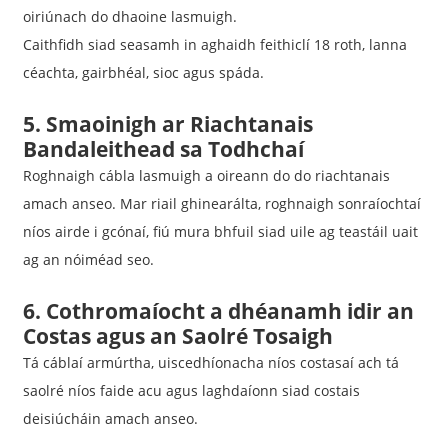
oiriúnach do dhaoine lasmuigh.
Caithfidh siad seasamh in aghaidh feithiclí 18 roth, lanna
céachta, gairbhéal, sioc agus spáda.
5. Smaoinigh ar Riachtanais
Bandaleithead sa Todhchaí
Roghnaigh cábla lasmuigh a oireann do do riachtanais
amach anseo. Mar riail ghinearálta, roghnaigh sonraíochtaí
níos airde i gcónaí, fiú mura bhfuil siad uile ag teastáil uait
ag an nóiméad seo.
6. Cothromaíocht a dhéanamh idir an
Costas agus an Saolré Tosaigh
Tá cáblaí armúrtha, uiscedhíonacha níos costasaí ach tá
saolré níos faide acu agus laghdaíonn siad costais
deisiúcháin amach anseo.