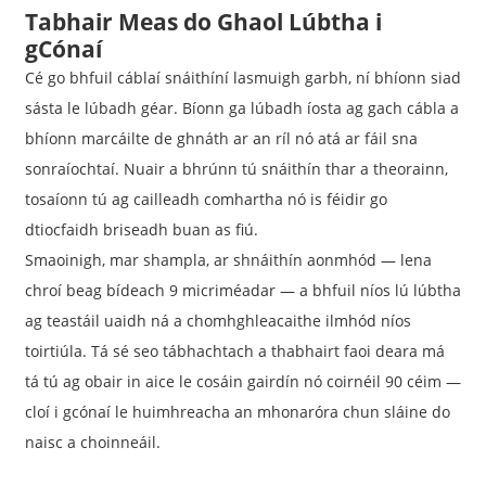
Tabhair Meas do Ghaol Lúbtha i
gCónaí
Cé go bhfuil cáblaí snáithíní lasmuigh garbh, ní bhíonn siad
sásta le lúbadh géar. Bíonn ga lúbadh íosta ag gach cábla a
bhíonn marcáilte de ghnáth ar an ríl nó atá ar fáil sna
sonraíochtaí. Nuair a bhrúnn tú snáithín thar a theorainn,
tosaíonn tú ag cailleadh comhartha nó is féidir go
dtiocfaidh briseadh buan as fiú.
Smaoinigh, mar shampla, ar shnáithín aonmhód — lena
chroí beag bídeach 9 micriméadar — a bhfuil níos lú lúbtha
ag teastáil uaidh ná a chomhghleacaithe ilmhód níos
toirtiúla. Tá sé seo tábhachtach a thabhairt faoi deara má
tá tú ag obair in aice le cosáin gairdín nó coirnéil 90 céim —
cloí i gcónaí le huimhreacha an mhonaróra chun sláine do
naisc a choinneáil.