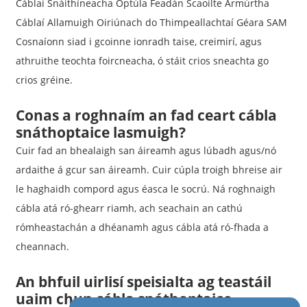
Cáblaí Snáithíneacha Optúla Feadán Scaoilte Armúrtha
Cáblaí Allamuigh Oiriúnach do Thimpeallachtaí Géara SAM
Cosnaíonn siad i gcoinne ionradh taise, creimirí, agus
athruithe teochta foircneacha, ó stáit crios sneachta go
crios gréine.
Conas a roghnaím an fad ceart cábla
snáthoptaice lasmuigh?
Cuir fad an bhealaigh san áireamh agus lúbadh agus/nó
ardaithe á gcur san áireamh. Cuir cúpla troigh bhreise air
le haghaidh compord agus éasca le socrú. Ná roghnaigh
cábla atá ró-ghearr riamh, ach seachain an cathú
rómheastachán a dhéanamh agus cábla atá ró-fhada a
cheannach.
An bhfuil uirlisí speisialta ag teastáil
uaim chun cábla snáthoptaice