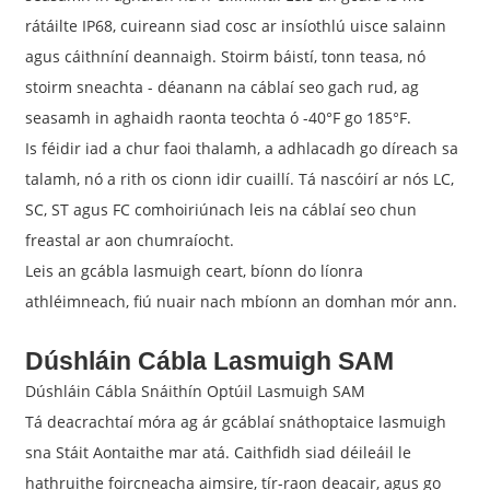
rátáilte IP68, cuireann siad cosc ​​ar insíothlú uisce salainn
agus cáithníní deannaigh. Stoirm báistí, tonn teasa, nó
stoirm sneachta - déanann na cáblaí seo gach rud, ag
seasamh in aghaidh raonta teochta ó -40°F go 185°F.
Is féidir iad a chur faoi thalamh, a adhlacadh go díreach sa
talamh, nó a rith os cionn idir cuaillí. Tá nascóirí ar nós LC,
SC, ST agus FC comhoiriúnach leis na cáblaí seo chun
freastal ar aon chumraíocht.
Leis an gcábla lasmuigh ceart, bíonn do líonra
athléimneach, fiú nuair nach mbíonn an domhan mór ann.
Dúshláin Cábla Lasmuigh SAM
Dúshláin Cábla Snáithín Optúil Lasmuigh SAM
Tá deacrachtaí móra ag ár gcáblaí snáthoptaice lasmuigh
sna Stáit Aontaithe mar atá. Caithfidh siad déileáil le
hathruithe foircneacha aimsire, tír-raon deacair, agus go