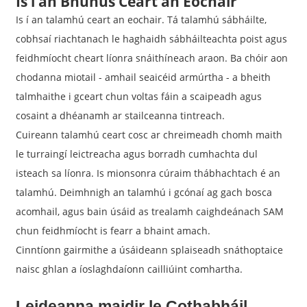
Is í an Bhunús Ceart an Eochair
Is í an talamhú ceart an eochair. Tá talamhú sábháilte,
cobhsaí riachtanach le haghaidh sábháilteachta poist agus
feidhmíocht cheart líonra snáithíneach araon. Ba chóir aon
chodanna miotail - amhail seaicéid armúrtha - a bheith
talmhaithe i gceart chun voltas fáin a scaipeadh agus
cosaint a dhéanamh ar stailceanna tintreach.
Cuireann talamhú ceart cosc ​​ar chreimeadh chomh maith
le turraingí leictreacha agus borradh cumhachta dul
isteach sa líonra. Is mionsonra cúraim thábhachtach é an
talamhú. Deimhnigh an talamhú i gcónaí ag gach bosca
acomhail, agus bain úsáid as trealamh caighdeánach SAM
chun feidhmíocht is fearr a bhaint amach.
Cinntíonn gairmithe a úsáideann splaiseadh snáthoptaice
naisc ghlan a íoslaghdaíonn cailliúint comhartha.
Leideanna maidir le Cothabháil