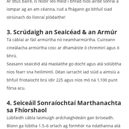
Ar dtús báire, is féidir leo méid i bhfad níos airde sonraí a
iompar ag an am céanna, rud a fhágann go bhfuil siad
oiriúnach do líonraí plódaithe!
3. Scrúdaigh an Seaicéad & an Armúr
Tá cáblaí ar fáil armúrtha nó neamharmúrtha. Cuireann
cineálacha armúrtha cosc ​​ar dhamáiste ó chreimirí agus ó
bhrú.
Seasann seaicéid atá maolaithe go docht agus atá solúbtha
níos fearr sna heilimintí. Déan iarracht iad siúd a aimsiú a
bhfuil friotaíocht brú idir 225 agus níos mó ná 1,100 punt
fórsa acu.
4. Seiceáil Sonraíochtaí Marthanachta
sa Fhíorshaol
Lúbfaidh cábla lasmuigh ardchaighdeáin gan briseadh.
Bíonn ga lúbtha 1.5–6 orlach ag formhór na ndathanna atá