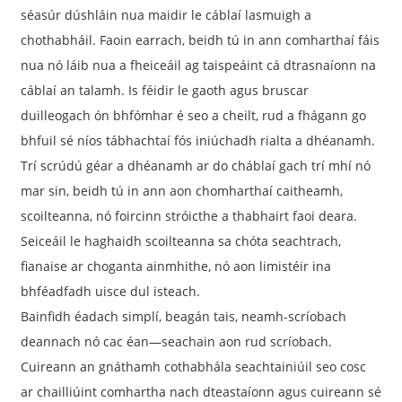
séasúr dúshláin nua maidir le cáblaí lasmuigh a
chothabháil. Faoin earrach, beidh tú in ann comharthaí fáis
nua nó láib nua a fheiceáil ag taispeáint cá dtrasnaíonn na
cáblaí an talamh. Is féidir le gaoth agus bruscar
duilleogach ón bhfómhar é seo a cheilt, rud a fhágann go
bhfuil sé níos tábhachtaí fós iniúchadh rialta a dhéanamh.
Trí scrúdú géar a dhéanamh ar do cháblaí gach trí mhí nó
mar sin, beidh tú in ann aon chomharthaí caitheamh,
scoilteanna, nó foircinn stróicthe a thabhairt faoi deara.
Seiceáil le haghaidh scoilteanna sa chóta seachtrach,
fianaise ar choganta ainmhithe, nó aon limistéir ina
bhféadfadh uisce dul isteach.
Bainfidh éadach simplí, beagán tais, neamh-scríobach
deannach nó cac éan—seachain aon rud scríobach.
Cuireann an gnáthamh cothabhála seachtainiúil seo cosc ​​
ar chailliúint comhartha nach dteastaíonn agus cuireann sé