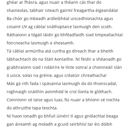
ghéar ar fhásra, agus nuair a théann cás thar do
shaineolas, tabhair isteach gairmí freagartha éigeandála!
Ba chóir go mbeadh ardleibhéal uiscedhíonachta agus
cosaint UV ag cáblaí snáthoptaice lasmuigh den scoth.
Ráthaíonn a tógáil láidir go bhféadfaidh siad timpeallachtaí
foircneacha lasmuigh a sheasamh.
Tá cáblaí armúrtha atá curtha go díreach thar a bheith
tábhachtach do na Stáit Aontaithe. Ní féidir a shéanadh go
gcabhraíonn siad i ndáiríre le línte sonraí a choinneáil slán
ó uisce, solas na gréine, agus créatúir chreathacha!
Más gá rith fada i spásanna lasmuigh do do thionscadal,
roghnaigh snáithín aonmhód le croí líonta le glóthach.
Coinníonn sé taise agus luas, fiú nuair a bhíonn sé nochta
do athruithe tapa teochta.
Ní haon ionadh go bhfuil úinéirí tí agus gnólachtaí beaga
gan áireamh ag moladh a gcuid seirbhísí tar éis dóibh