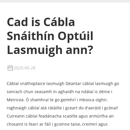
Cad is Cábla
Snáithín Optúil
Lasmuigh ann?
2025-05-28
Cáblaí snáthoptaice lasmuigh Déantar cáblaí lasmuigh go
sonrach chun seasamh in aghaidh na ndálaí is déine i
Meiriceá. Ó shamhraí te go geimhrí i mbosca oighir,
roghnaigh cáblaí atá rátáilte i gceart do d'aeráid i gcónaí!
Cuireann cáblaí feadánacha scaoilte agus armúrtha an
chosaint is fearr ar fáil i gcoinne taise, creimirí agus