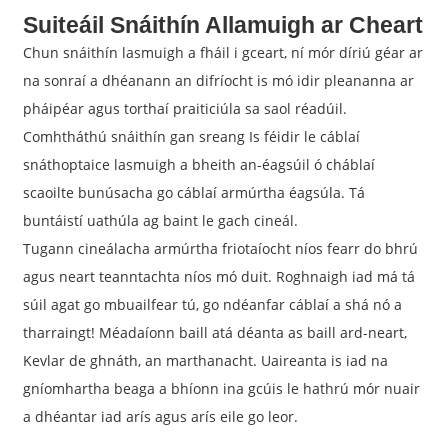
Suiteáil Snáithín Allamuigh ar Cheart
Chun snáithín lasmuigh a fháil i gceart, ní mór díriú géar ar
na sonraí a dhéanann an difríocht is mó idir pleananna ar
pháipéar agus torthaí praiticiúla sa saol réadúil.
Comhtháthú snáithín gan sreang Is féidir le cáblaí
snáthoptaice lasmuigh a bheith an-éagsúil ó cháblaí
scaoilte bunúsacha go cáblaí armúrtha éagsúla. Tá
buntáistí uathúla ag baint le gach cineál.
Tugann cineálacha armúrtha friotaíocht níos fearr do bhrú
agus neart teanntachta níos mó duit. Roghnaigh iad má tá
súil agat go mbuailfear tú, go ndéanfar cáblaí a shá nó a
tharraingt! Méadaíonn baill atá déanta as baill ard-neart,
Kevlar de ghnáth, an marthanacht. Uaireanta is iad na
gníomhartha beaga a bhíonn ina gcúis le hathrú mór nuair
a dhéantar iad arís agus arís eile go leor.