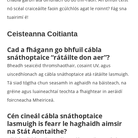
nó scéal craiceáilte faoin gcúlchlós agat le roinnt? Fág sna
tuairimí é!
Ceisteanna Coitianta
Cad a fhágann go bhfuil cábla
snáthoptaice “rátáilte don aer”?
Bheadh ​​seaicéid thromshaothair, cosaint UV, agus
uiscedhíonach ag cábla snáthoptaice atá rátáilte lasmuigh.
Tá siad tógtha chun seasamh in aghaidh na báisteach, na
gréine agus luaineachtaí teochta a fhaightear in aeráidí
foircneacha Mheiriceá.
Cén cineál cábla snáthoptaice
lasmuigh is fearr le haghaidh aimsir
na Stát Aontaithe?