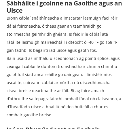
Sábháilte i gcoinne na Gaoithe agus an
Uisce
Bíonn cáblaí snáithíneacha a imscartar lasmuigh faoi réir
dálaí foircneacha, ó theas géar an tsamhraidh go
stoirmeacha geimhridh ghéara. Is féidir le cáblaí atá
rátáilte lasmuigh maireachtáil i dteocht ó -40 °F go 158 °F
gan fadhb. Is bagairtí iad uisce agus gaoth fós.
Bain úsáid as imfhálú uiscedhíonach ag pointí splice, agus
ceangail cáblaí le dúntóirí tromshaothair chun a chinntiú
go bhfuil siad ancaireáilte go daingean. I limistéir níos
oscailte, cuireann cáblaí armúrtha nó uiscedhíonacha
ciseal breise dearbhaithe ar fáil. Bí ag faire amach
d’athruithe sa topagrafaíocht, amhail fánaí nó claiseanna, a
d’fhéadfadh uisce a bhailiú nó do shuiteáil a chur os
comhair gaoithe breise.