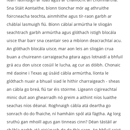
Sna Stáit Aontaithe, bíonn tionchar mór ag athruithe
foircneacha teochta, ainmhithe agus tír-raon garbh ar
cháblaí lasmuigh fiú. Bíonn cáblaí armúrtha le sliogán
seachtrach garbh armúrtha agus glóthach istigh blocála
uisce thar barr sna ceantair seo a mbíonn deacrachtaí acu.
An glóthach blocála uisce, mar aon leis an sliogán crua
buan a chuireann carraigeacha géara agus lotnaidí a bhfuil
grá acu don uisce cosúil le lucha, ag cur as dóibh. Chonaic
mé daoine i Texas ag úsáid cábla armúrtha, líonta le
glóthach nuair a bhuail siad le hithir charraigeach - sheas
an cábla go breá, fiú tar éis stoirme. Ligeann cigireachtaí
minic duit aon ghearradh nó greim a aithint níos luaithe
seachas níos déanaí. Roghnaigh cábla atá deartha go
sonrach do do fhaiche, ní hamháin spól atá fágtha. Ag lorg
sruthú gan mhoill agus gan tinneas cinn? Déan tástáil ar
chábla garbh atá oiriúnach do do thír-raon. An bhfuil ceist