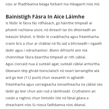
cosc ​​ar fhadhbanna beaga forbairt ina mbagairtí níos mó.
Bainistigh Fásra In Aice Láimhe
Is féidir le fásra fás rófhásach, go háirithe timpeall ar
phointí rochtana uisce, nó díreach tar éis dheireadh an
tséasúir bháistí. Is féidir le craobhacha agus fréamhacha
crann brú a chur ar cháblaí nó fiú iad a bhriseadh i ngaoth
láidir agus i ndrochaimsir. Bíonn difríocht ann má
choinnítear fásra bearrtha timpeall ar rith cáblaí.
Agus ciorcaid nua á suiteáil agat, suiteáil cáblaí armúrtha.
Déanann téip ghrád tionsclaíoch nó neart tarraingthe atá
ard go leor (112 punt) chun seasamh in aghaidh
fréamhacha agus carraigeacha ionsaitheacha na cáblaí seo
láidir go leor chun aon rud a láimhseáil. Cruthaíonn an
cosán a roghnú chun limistéir ísle nó fánaí géara a
sheachaint níos lú riosca fadhbanna níos déanaí.