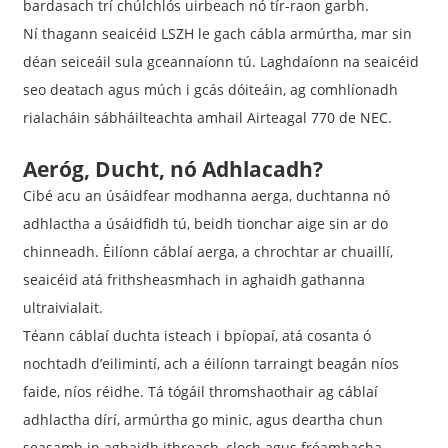
bardasach trí chúlchlós uirbeach nó tír-raon garbh.
Ní thagann seaicéid LSZH le gach cábla armúrtha, mar sin
déan seiceáil sula gceannaíonn tú. Laghdaíonn na seaicéid
seo deatach agus múch i gcás dóiteáin, ag comhlíonadh
rialacháin sábháilteachta amhail Airteagal 770 de NEC.
Aeróg, Ducht, nó Adhlacadh?
Cibé acu an úsáidfear modhanna aerga, duchtanna nó
adhlactha a úsáidfidh tú, beidh tionchar aige sin ar do
chinneadh. Éilíonn cáblaí aerga, a chrochtar ar chuaillí,
seaicéid atá frithsheasmhach in aghaidh gathanna
ultraivialait.
Téann cáblaí duchta isteach i bpíopaí, atá cosanta ó
nochtadh d’eilimintí, ach a éilíonn tarraingt beagán níos
faide, níos réidhe. Tá tógáil thromshaothair ag cáblaí
adhlactha dírí, armúrtha go minic, agus deartha chun
seasamh in aghaidh ithreach, cloch agus fréamhacha