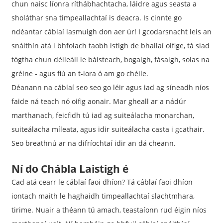
chun naisc líonra ríthábhachtacha, láidre agus seasta a
sholáthar sna timpeallachtaí is deacra. Is cinnte go
ndéantar cáblaí lasmuigh don aer úr! I gcodarsnacht leis an
snáithín atá i bhfolach taobh istigh de bhallaí oifige, tá siad
tógtha chun déileáil le báisteach, bogaigh, fásaigh, solas na
gréine - agus fiú an t-iora ó am go chéile.
Déanann na cáblaí seo seo go léir agus iad ag síneadh níos
faide ná teach nó oifig aonair. Mar gheall ar a nádúr
marthanach, feicfidh tú iad ag suiteálacha monarchan,
suiteálacha míleata, agus idir suiteálacha casta i gcathair.
Seo breathnú ar na difríochtaí idir an dá cheann.
Ní do Chábla Laistigh é
Cad atá cearr le cáblaí faoi dhíon? Tá cáblaí faoi dhíon
iontach maith le haghaidh timpeallachtaí slachtmhara,
tirime. Nuair a théann tú amach, teastaíonn rud éigin níos