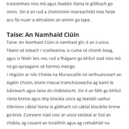
trastomhais níos mó agus feadáin líonta le glóthach go
minic. Sin é an rud a choinníonn maireachtáil níos faide
acu fiú nuair a athraíonn an aimsir go tapa.
Taise: An Namhaid Ciúin
Taise: An Namhaid Ciúin Is namhaid glic é an t-uisce.
Téann sé isteach i scoilteanna, is cuma cé chomh beag,
agus is féidir leis reo, rud a fhágann go bhfuil siad níos mó
nó go spreagann sé foirmiú meirge.
I réigiúin ar nós Chósta na Murascaille nó Iarthuaisceart an
Aigéin Chiúin, bíonn rioscaí tromchúiseacha ag baint le
báisteach agus taise do cháblaíocht. Sin é an fáth go bhfuil
rónta breise agus téip blocála uisce ag teastáil uathu!
Oibríonn cáblaí líonta le glóthach nó cáblaí blocáilte tirime
go breá. Cuireann siad cosc ​​ar uisce taisteal ar fud an
chábla, ag cosaint an tsnáithín agus ag cothabháil na