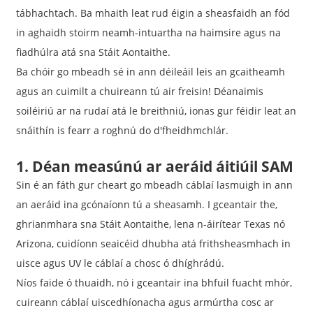
tábhachtach. Ba mhaith leat rud éigin a sheasfaidh an fód
in aghaidh stoirm neamh-intuartha na haimsire agus na
fiadhúlra atá sna Stáit Aontaithe.
Ba chóir go mbeadh sé in ann déileáil leis an gcaitheamh
agus an cuimilt a chuireann tú air freisin! Déanaimis
soiléiriú ar na rudaí atá le breithniú, ionas gur féidir leat an
snáithín is fearr a roghnú do d'fheidhmchlár.
1. Déan measúnú ar aeráid áitiúil SAM
Sin é an fáth gur cheart go mbeadh cáblaí lasmuigh in ann
an aeráid ina gcónaíonn tú a sheasamh. I gceantair the,
ghrianmhara sna Stáit Aontaithe, lena n-áirítear Texas nó
Arizona, cuidíonn seaicéid dhubha atá frithsheasmhach in
uisce agus UV le cáblaí a chosc ó dhíghrádú.
Níos faide ó thuaidh, nó i gceantair ina bhfuil fuacht mhór,
cuireann cáblaí uiscedhíonacha agus armúrtha cosc ​​ar