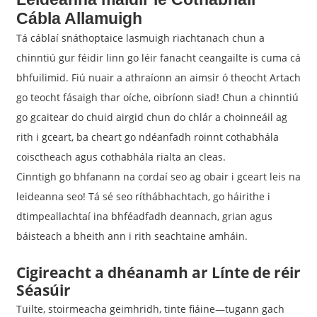
Cábla Allamuigh
Tá cáblaí snáthoptaice lasmuigh riachtanach chun a
chinntiú gur féidir linn go léir fanacht ceangailte is cuma cá
bhfuilimid. Fiú nuair a athraíonn an aimsir ó theocht Artach
go teocht fásaigh thar oíche, oibríonn siad! Chun a chinntiú
go gcaitear do chuid airgid chun do chlár a choinneáil ag
rith i gceart, ba cheart go ndéanfadh roinnt cothabhála
coisctheach agus cothabhála rialta an cleas.
Cinntigh go bhfanann na cordaí seo ag obair i gceart leis na
leideanna seo! Tá sé seo ríthábhachtach, go háirithe i
dtimpeallachtaí ina bhféadfadh deannach, grian agus
báisteach a bheith ann i rith seachtaine amháin.
Cigireacht a dhéanamh ar Línte de réir
Séasúir
Tuilte, stoirmeacha geimhridh, tinte fiáine—tugann gach