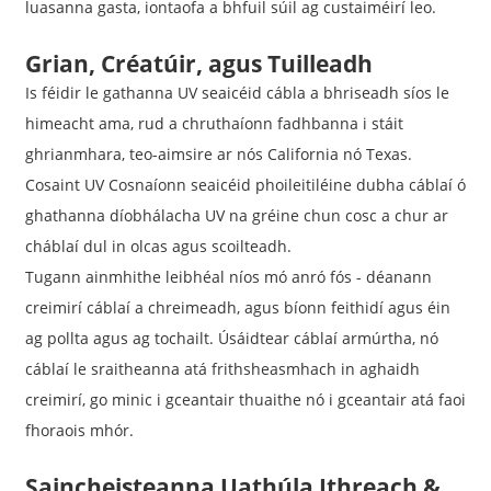
luasanna gasta, iontaofa a bhfuil súil ag custaiméirí leo.
Grian, Créatúir, agus Tuilleadh
Is féidir le gathanna UV seaicéid cábla a bhriseadh síos le
himeacht ama, rud a chruthaíonn fadhbanna i stáit
ghrianmhara, teo-aimsire ar nós California nó Texas.
Cosaint UV Cosnaíonn seaicéid phoileitiléine dubha cáblaí ó
ghathanna díobhálacha UV na gréine chun cosc ​​a chur ar
cháblaí dul in olcas agus scoilteadh.
Tugann ainmhithe leibhéal níos mó anró fós - déanann
creimirí cáblaí a chreimeadh, agus bíonn feithidí agus éin
ag pollta agus ag tochailt. Úsáidtear cáblaí armúrtha, nó
cáblaí le sraitheanna atá frithsheasmhach in aghaidh
creimirí, go minic i gceantair thuaithe nó i gceantair atá faoi
fhoraois mhór.
Saincheisteanna Uathúla Ithreach &