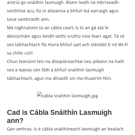
aistriú go snáithín lasmuigh. Bíonn leath na mbriseadh
seirbhíse acu, fiú in áiteanna a bhfuil leá earraigh agus
taise samhraidh ann.
Má roghnaíonn tú an cábla ceart, is lú an gá atá le
deisiúcháin agus beidh taithí sruthú níos fearr agat. Tá sé
seo tábhachtach fiú mura bhfuil uait ach slándáil tí nó Wi-Fi
sa chlós cúil!
Chun leanúint leis na díospóireachtaí seo, pléann na hailt
seo a leanas cén fáth a bhfuil snáithín lasmuigh
tábhachtach, agus ina dhiaidh sin mo thuairim féin.
Cad is Cábla Snáithín Lasmuigh
ann?
Gan amhras, is é cábla snáithíneach lasmuigh an bealach