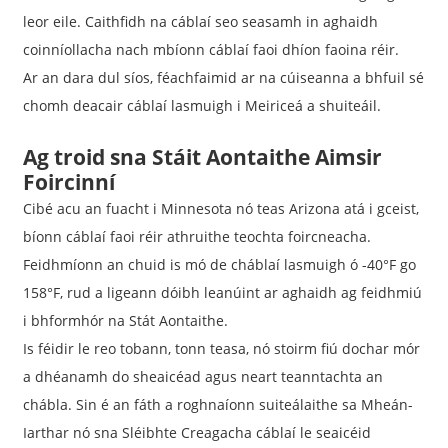
leor eile. Caithfidh na cáblaí seo seasamh in aghaidh
coinníollacha nach mbíonn cáblaí faoi dhíon faoina réir.
Ar an dara dul síos, féachfaimid ar na cúiseanna a bhfuil sé
chomh deacair cáblaí lasmuigh i Meiriceá a shuiteáil.
Ag troid sna Stáit Aontaithe
Aimsir
Foircinní
Cibé acu an fuacht i Minnesota nó teas Arizona atá i gceist,
bíonn cáblaí faoi réir athruithe teochta foircneacha.
Feidhmíonn an chuid is mó de cháblaí lasmuigh ó -40°F go
158°F, rud a ligeann dóibh leanúint ar aghaidh ag feidhmiú
i bhformhór na Stát Aontaithe.
Is féidir le reo tobann, tonn teasa, nó stoirm fiú dochar mór
a dhéanamh do sheaicéad agus neart teanntachta an
chábla. Sin é an fáth a roghnaíonn suiteálaithe sa Mheán-
Iarthar nó sna Sléibhte Creagacha cáblaí le seaicéid