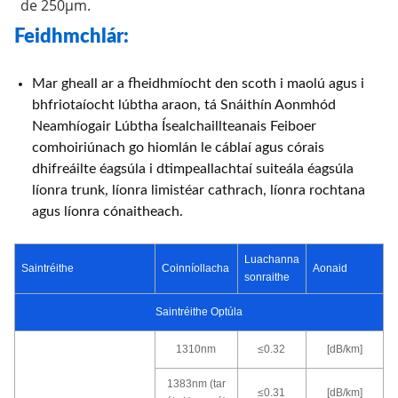
de 250μm.
Feidhmchlár:
Mar gheall ar a fheidhmíocht den scoth i maolú agus i
bhfriotaíocht lúbtha araon, tá Snáithín Aonmhód
Neamhíogair Lúbtha Ísealchaillteanais Feiboer
comhoiriúnach go hiomlán le cáblaí agus córais
dhifreáilte éagsúla i dtimpeallachtaí suiteála éagsúla
líonra trunk, líonra limistéar cathrach, líonra rochtana
agus líonra cónaitheach.
Luachanna
Saintréithe
Coinníollacha
Aonaid
sonraithe
Saintréithe Optúla
1310nm
≤0.32
[dB/km]
1383nm (tar
≤0.31
[dB/km]