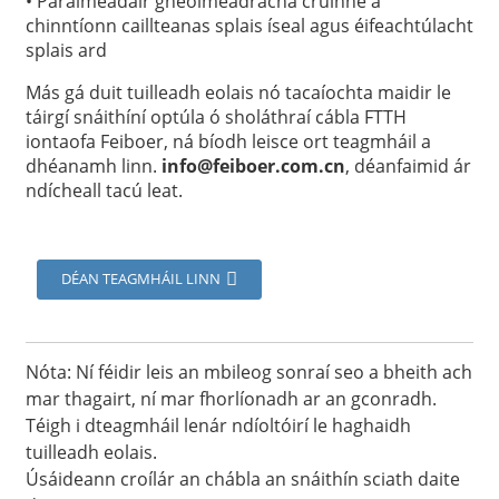
• Paraiméadair gheoiméadracha cruinne a
chinntíonn caillteanas splais íseal agus éifeachtúlacht
splais ard
Más gá duit tuilleadh eolais nó tacaíochta maidir le
táirgí snáithíní optúla ó sholáthraí cábla FTTH
iontaofa Feiboer, ná bíodh leisce ort teagmháil a
dhéanamh linn.
info@feiboer.com.cn
, déanfaimid ár
ndícheall tacú leat.
DÉAN TEAGMHÁIL LINN
Nóta: Ní féidir leis an mbileog sonraí seo a bheith ach
mar thagairt, ní mar fhorlíonadh ar an gconradh.
Téigh i dteagmháil lenár ndíoltóirí le haghaidh
tuilleadh eolais.
Úsáideann croílár an chábla an snáithín sciath daite