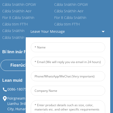
Cábla Snáithín OPGW
Cábla Snáithín OPGW
Cábla Snáithín Aeir
Cábla Snáithín Aeir
Fíor 8 Cábla Snáithín
Fíor 8 Cábla Snáithín
Cábla titim FTTH
Cábla titim FTTH
Cábla Snáithín ASU
Cábla Snáithín ASU
Leave Your Message
Cábla Snáithín ADSS
Cábla Snáithín ADSS
Bí linn inár Feiboer
Fiosrúchán Anois
Lean muid
0086-18075108880
info@feiboer.com.cn
Foirgneamh 1, Ard-Mhéara Zhongjianbaobao, Uimh. 30,
Lianhu 3rd Road, Tianding Street, Yuelu District, Changsha
City, Hunan Province