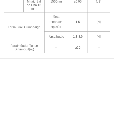
Mhaidréal
1550nm
≤0.05
[dB]
de Gha 16
mm
fórsa
meánach
1.5
[N]
tipiciúil
Fórsa Stiall Cumhdaigh
fórsa buaic
1.3-8.9
[N]
Paraiméadar Tuirse
--
≥20
--
Dinimiciúil(n
)
d
Labhair lenár bhfoireann inniu
Táimid bródúil as seirbhísí tráthúla, iontaofa agus úsáideacha a