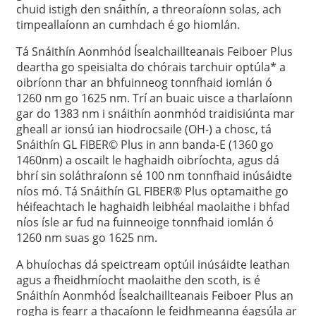
chuid istigh den snáithín, a threoraíonn solas, ach
timpeallaíonn an cumhdach é go hiomlán.
Tá Snáithín Aonmhód Ísealchaillteanais Feiboer Plus
deartha go speisialta do chórais tarchuir optúla* a
oibríonn thar an bhfuinneog tonnfhaid iomlán ó
1260 nm go 1625 nm. Trí an buaic uisce a tharlaíonn
gar do 1383 nm i snáithín aonmhód traidisiúnta mar
gheall ar ionsú ian hiodrocsaile (OH-) a chosc, tá
Snáithín GL FIBER© Plus in ann banda-E (1360 go
1460nm) a oscailt le haghaidh oibríochta, agus dá
bhrí sin soláthraíonn sé 100 nm tonnfhaid inúsáidte
níos mó. Tá Snáithín GL FIBER® Plus optamaithe go
héifeachtach le haghaidh leibhéal maolaithe i bhfad
níos ísle ar fud na fuinneoige tonnfhaid iomlán ó
1260 nm suas go 1625 nm.
A bhuíochas dá speictream optúil inúsáidte leathan
agus a fheidhmíocht maolaithe den scoth, is é
Snáithín Aonmhód Ísealchaillteanais Feiboer Plus an
rogha is fearr a thacaíonn le feidhmeanna éagsúla ar