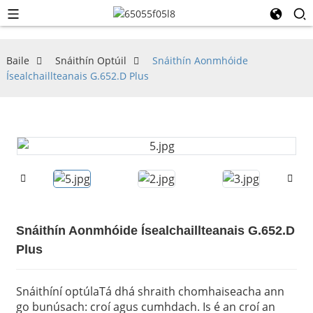
Baile
Snáithín Optúil
Snáithín Aonmhóide
Ísealchaillteanais G.652.D Plus
Snáithín Aonmhóide Ísealchaillteanais G.652.D
Plus
Snáithíní optúla
Tá dhá shraith chomhaiseacha ann
go bunúsach: croí agus cumhdach. Is é an croí an