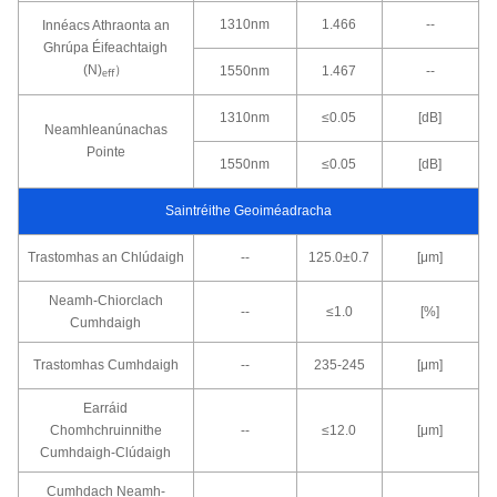
1310nm
1.466
--
Innéacs Athraonta an
Ghrúpa Éifeachtaigh
(N)
）
1550nm
1.467
--
eﬀ
1310nm
≤0.05
[dB]
Neamhleanúnachas
Pointe
1550nm
≤0.05
[dB]
Saintréithe Geoiméadracha
Trastomhas an Chlúdaigh
--
125.0±0.7
[μm]
Neamh-Chiorclach
--
≤1.0
[%]
Cumhdaigh
Trastomhas Cumhdaigh
--
235-245
[μm]
Earráid
Chomhchruinnithe
--
≤12.0
[μm]
Cumhdaigh-Clúdaigh
Cumhdach Neamh-