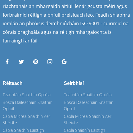
riachtanais an mhargaidh áitiúil lenár gcustaiméirí agus
forbraímid réitigh a bhfuil breisluach leo. Feadh shlabhra
iomlán an phróisis deimhniúcháin ISO 9001 - cuirimid na
córais praghsála agus na réitigh mhargaíochta is
tarraingtí ar fáil.
Réiteach
Seirbhísí
Teanntáin Snáithín Optúla
Teanntáin Snáithín Optúla
Bosca Dáileacháin Snáithín
Bosca Dáileacháin Snáithín
Optúil
Optúil
Cábla Micrea-Snáithín Aer-
Cábla Micrea-Snáithín Aer-
Shéidte
Shéidte
Cábla Snáithín Laistigh
Cábla Snáithín Laistigh