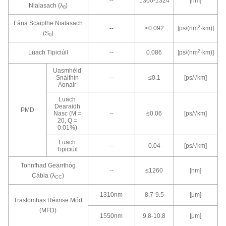
--
1300-1324
[nm]
Nialasach (λ
)
0
Fána Scaipthe Nialasach
2
--
≤0.092
[ps/(nm
·km)]
(S
)
0
2
Luach Tipiciúil
--
0.086
[ps/(nm
·km)]
Uasmhéid
Snáithín
--
≤0.1
[ps/√km]
Aonair
Luach
Dearaidh
PMD
Nasc (M =
--
≤0.06
[ps/√km]
20, Q =
0.01%)
Luach
--
0.04
[ps/√km]
Tipiciúil
Tonnfhad Gearrthóg
--
≤1260
[nm]
Cábla (λ
)
CC
1310nm
8.7-9.5
[μm]
Trastomhas Réimse Mód
(MFD)
1550nm
9.8-10.8
[μm]