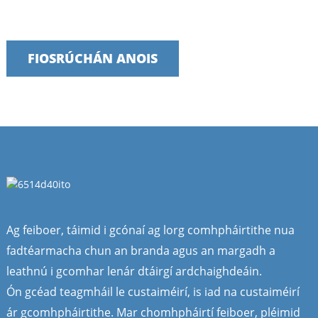
sholáthar
FIOSRÚCHÁN ANOIS
Ag feiboer, táimid i gcónaí ag lorg comhpháirtithe nua
fadtéarmacha chun an branda agus an margadh a
leathnú i gcomhar lenár dtáirgí ardchaighdeáin.
Ón gcéad teagmháil le custaiméirí, is iad na custaiméirí
ár gcomhpháirtithe. Mar chomhpháirtí feiboer, pléimid