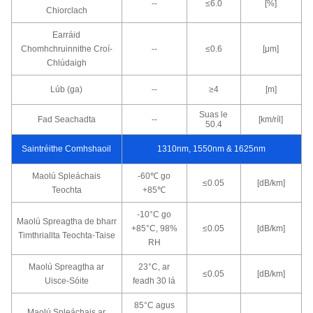
--
≤6.0
[%]
Chiorclach
Earráid
Chomhchruinnithe Croí-
--
≤0.6
[μm]
Chlúdaigh
Lúb (ga)
--
≥4
[m]
Suas le
Fad Seachadta
--
[km/ríl]
50.4
Saintréithe Comhshaoil
1310nm, 1550nm & 1625nm
Maolú Spleáchais
-60℃ go
≤0.05
[dB/km]
Teochta
+85℃
-10°C go
Maolú Spreagtha de bharr
+85°C, 98%
≤0.05
[dB/km]
Timthriallta Teochta-Taise
RH
Maolú Spreagtha ar
23°C, ar
≤0.05
[dB/km]
Uisce-Sóite
feadh 30 lá
85°C agus
Maolú Spleáchais ar