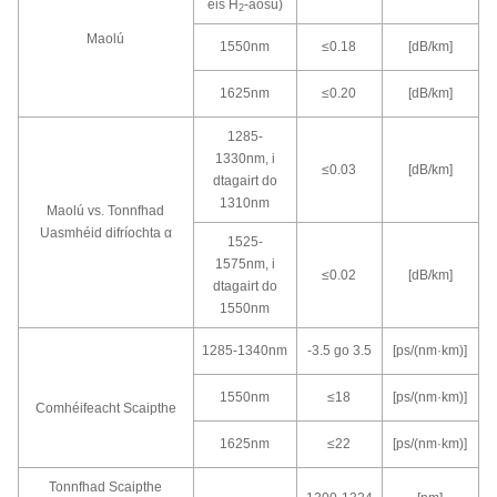
éis H
-aosú)
2
Maolú
1550nm
≤0.18
[dB/km]
1625nm
≤0.20
[dB/km]
1285-
1330nm, i
≤0.03
[dB/km]
dtagairt do
1310nm
Maolú vs. Tonnfhad
Uasmhéid difríochta α
1525-
1575nm, i
≤0.02
[dB/km]
dtagairt do
1550nm
1285-1340nm
-3.5 go 3.5
[ps/(nm·km)]
1550nm
≤18
[ps/(nm·km)]
Comhéifeacht Scaipthe
1625nm
≤22
[ps/(nm·km)]
Tonnfhad Scaipthe