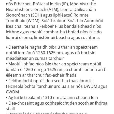
nós Ethernet, Prótacal Idirlín (IP), Mód Aistrithe
Neamhshioncrónach (ATM), Líonra Dáileacháin
Sioncrónach (SDH) agus Ilphléacsú Roinnte
Tonnfhaid (WDM). Soláthraíonn Snáithín Aonmhód
Ísealchaillteanais Feiboer Plus bandaleithead níos
leithne agus maolú comhartha i bhfad níos ísle do
líonraí droma, limistéir uirbeacha agus rochtana.
• Deartha le haghaidh oibriú thar an speictream
optúil iomlán ó 1260-1625 nm, agus dá bhrí sin
méadaítear an cumas tarchuir
• Maolú i bhfad níos ísle thar an speictream optúil
iomlán ó 1260 nm go 1625 nm, a chomhlíonann an t-
a
éileamh ar tharchur fad-achair fhada
• Feidhmíocht optúil den scoth a thacaíonn le
teicneolaíochtaí tarchuir ardluais ar nós DWDM agus
CWDM
• Ag luí le trealamh 1310 nm atá ann cheana féin
• Dea-chosaint agus cobhsaíocht den scoth ar fhórsa
stiall