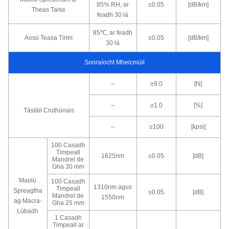
85% RH, ar
≤0.05
[dB/km]
Theas Taise
feadh 30 lá
85℃, ar feadh
Aosú Teasa Tirim
≤0.05
[dB/km]
30 lá
Sonraíocht Mheicniúil
--
≥9.0
[N]
--
≥1.0
[%]
Tástáil Cruthúnais
--
≥100
[kpsi]
100 Casadh
Timpeall
1625nm
≤0.05
[dB]
Mandrel de
Gha 30 mm
Maolú
100 Casadh
1310nm agus
Timpeall
Spreagtha
≤0.05
[dB]
Mandrel de
1550nm
ag Macra-
Gha 25 mm
Lúbadh
1 Casadh
Timpeall ar