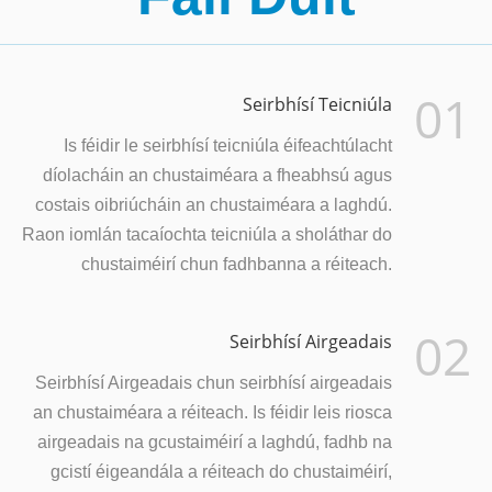
01
Seirbhísí Teicniúla
Is féidir le seirbhísí teicniúla éifeachtúlacht
díolacháin an chustaiméara a fheabhsú agus
costais oibriúcháin an chustaiméara a laghdú.
Raon iomlán tacaíochta teicniúla a sholáthar do
chustaiméirí chun fadhbanna a réiteach.
02
Seirbhísí Airgeadais
Seirbhísí Airgeadais chun seirbhísí airgeadais
an chustaiméara a réiteach. Is féidir leis riosca
airgeadais na gcustaiméirí a laghdú, fadhb na
gcistí éigeandála a réiteach do chustaiméirí,