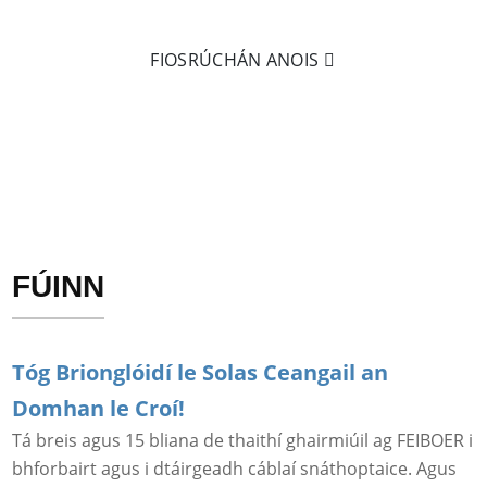
FIOSRÚCHÁN ANOIS
FÚINN
Tóg Brionglóidí le Solas Ceangail an
Domhan le Croí!
Tá breis agus 15 bliana de thaithí ghairmiúil ag FEIBOER i
bhforbairt agus i dtáirgeadh cáblaí snáthoptaice. Agus