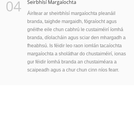
04
Seirbhísí Margaíochta
Áirítear ar sheirbhísí margaíochta pleanáil
branda, taighde margaidh, fógraíocht agus
gnéithe eile chun cabhrú le custaiméirí íomhá
branda, díolacháin agus sciar den mhargadh a
fheabhsú. Is féidir leo raon iomlán tacaíochta
margaíochta a sholáthar do chustaiméirí, ionas
gur féidir íomhá branda an chustaiméara a
scaipeadh agus a chur chun cinn níos fearr.
RÉIDH LE TUILLEADH EOLAIS A FHÁIL?
Níl aon rud níos fearr ná é a choinneáil i do lámh! Cliceáil
ar
ríomhphost a sheoladh chugainn le tuilleadh eolais a
fháil faoinár dtáirgí.