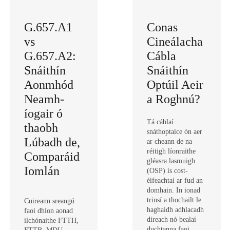
G.657.A1
Conas
vs
Cineálacha
G.657.A2:
Cábla
Snáithín
Snáithín
Aonmhód
Optúil Aeir
Neamh-
a Roghnú?
íogair ó
Tá cáblaí
thaobh
snáthoptaice ón aer
Lúbadh de,
ar cheann de na
réitigh líonraithe
Comparáid
gléasra lasmuigh
Iomlán
(OSP) is cost-
éifeachtaí ar fud an
domhain. In ionad
trinsí a thochailt le
Cuireann sreangú
haghaidh adhlacadh
faoi dhíon aonad
díreach nó bealaí
ilchónaithe FTTH,
duchtanna faoi