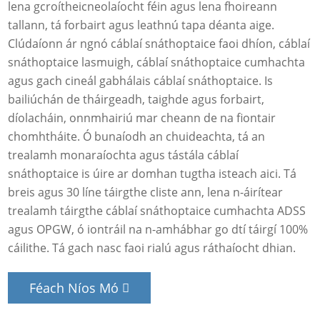
lena gcroítheicneolaíocht féin agus lena fhoireann
tallann, tá forbairt agus leathnú tapa déanta aige.
Clúdaíonn ár ngnó cáblaí snáthoptaice faoi dhíon, cáblaí
snáthoptaice lasmuigh, cáblaí snáthoptaice cumhachta
agus gach cineál gabhálais cáblaí snáthoptaice. Is
bailiúchán de tháirgeadh, taighde agus forbairt,
díolacháin, onnmhairiú mar cheann de na fiontair
chomhtháite. Ó bunaíodh an chuideachta, tá an
trealamh monaraíochta agus tástála cáblaí
snáthoptaice is úire ar domhan tugtha isteach aici. Tá
breis agus 30 líne táirgthe cliste ann, lena n-áirítear
trealamh táirgthe cáblaí snáthoptaice cumhachta ADSS
agus OPGW, ó iontráil na n-amhábhar go dtí táirgí 100%
cáilithe. Tá gach nasc faoi rialú agus ráthaíocht dhian.
Féach Níos Mó