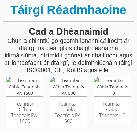
Táirgí Réadmhaoine
Cad a Dhéanaimid
Chun a chinntiú go gcomhlíonann cáilíocht ár
dtáirgí na ceanglais chaighdeánacha
idirnáisiúnta, dírímid i gcónaí ar cháilíocht agus
ar iontaofacht ár dtáirgí, le deimhniúcháin táirgí
ISO9001, CE, RoHS agus eile.
Cábla Optúil
Cábla Optúil
Lasmuigh Armúrtha
Lasmuigh Armúrtha
Teanntán
Teanntán
Teanntán
GYFTA53 96 Croí
GYFTA53 96 Croí
Cábla
Cábla
Cábla
Teannais PA-
Teannais PA-
Teannais H3
1500
500