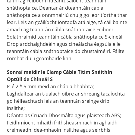
taithí ag Feiboer i ndéantúsaíocht teanntáin
snáthoptaice. Déantar ár dteanntáin cábla
snáthoptaice a onnmhairiú chuig go leor tíortha thar
lear. Leis an gcáilíocht iontaofa atá aige, tá cáil bainte
amach ag teanntán cábla snáthoptaice Feiboer.
Soláthraímid teanntáin cábla snáthoptaice S-cineál
Drop ardchaighdeáin agus cineálacha éagsúla eile
teanntáin cábla snáthoptaice do chustaiméirí. Fáilte
romhat dul i gcomhairle linn.
Sonraí maidir le Clamp Cábla Titim Snáithín
Optúil de Chineál S
Is é 2 * 5 mm méid an chábla bhabhta;
a
Laghdaítear an t-ualach oibre ar shreang tacaíochta
go héifeachtach leis an teanntán sreinge drip
inslithe;
Déanta as Cruach Dhosmálta agus plaisteach ABS;
Feidhmíocht mhaith frithsheasmhach in aghaidh
creimeadh, dea-mhaoin inslithe agus seirbhís