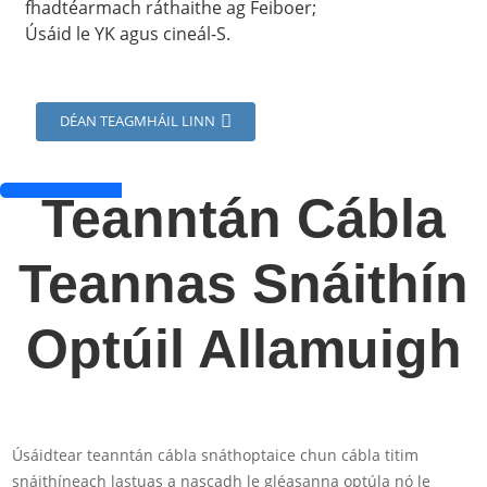
fhadtéarmach ráthaithe ag Feiboer;
Úsáid le YK agus cineál-S.
DÉAN TEAGMHÁIL LINN
Teanntán Cábla
Teannas Snáithín
Optúil Allamuigh
Úsáidtear teanntán cábla snáthoptaice chun cábla titim
snáithíneach lastuas a nascadh le gléasanna optúla nó le