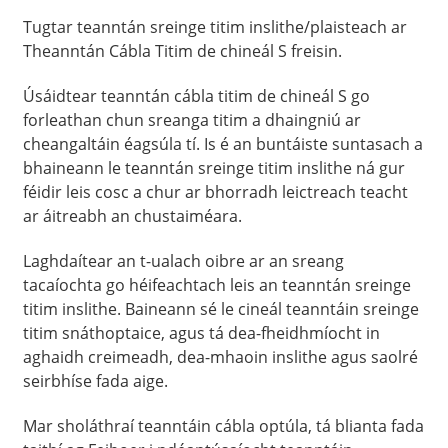
Tugtar teanntán sreinge titim inslithe/plaisteach ar
Theanntán Cábla Titim de chineál S freisin.
Úsáidtear teanntán cábla titim de chineál S go
forleathan chun sreanga titim a dhaingniú ar
cheangaltáin éagsúla tí. Is é an buntáiste suntasach a
bhaineann le teanntán sreinge titim inslithe ná gur
féidir leis cosc ​​a chur ar bhorradh leictreach teacht
ar áitreabh an chustaiméara.
Laghdaítear an t-ualach oibre ar an sreang
tacaíochta go héifeachtach leis an teanntán sreinge
titim inslithe. Baineann sé le cineál teanntáin sreinge
titim snáthoptaice, agus tá dea-fheidhmíocht in
aghaidh creimeadh, dea-mhaoin inslithe agus saolré
seirbhíse fada aige.
Mar sholáthraí teanntáin cábla optúla, tá blianta fada