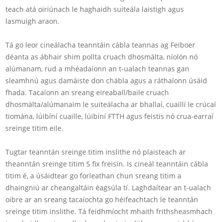
teach atá oiriúnach le haghaidh suiteála laistigh agus
lasmuigh araon.
Tá go leor cineálacha teanntáin cábla teannas ag Feiboer
déanta as ábhair shim pollta cruach dhosmálta, níolón nó
alúmanam, rud a mhéadaíonn an t-ualach teannas gan
sleamhnú agus damáiste don chábla agus a ráthaíonn úsáid
fhada. Tacaíonn an sreang eireaball/baile cruach
dhosmálta/alúmanaim le suiteálacha ar bhallaí, cuaillí le crúcaí
tiomána, lúibíní cuaille, lúibíní FTTH agus feistis nó crua-earraí
sreinge titim eile.
Tugtar teanntán sreinge titim inslithe nó plaisteach ar
theanntán sreinge titim S fix freisin. Is cineál teanntáin cábla
titim é, a úsáidtear go forleathan chun sreang titim a
dhaingniú ar cheangaltáin éagsúla tí. Laghdaítear an t-ualach
oibre ar an sreang tacaíochta go héifeachtach le teanntán
sreinge titim inslithe. Tá feidhmíocht mhaith frithsheasmhach