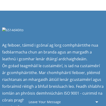
Ag feiboer, táimid i gcónaí ag lorg comhpháirtithe nua
fadtéarmacha chun an branda agus an margadh a
leathnú i gcomhar lenár dtáirgí ardchaighdeáin.
Ón gcéad teagmháil le custaiméirí, is iad na custaiméirí
ár gcomhpháirtithe. Mar chomhpháirtí feiboer, pléimid
riachtanais an mhargaidh áitiúil lenár gcustaiméirí agus
forbraímid réitigh a bhfuil breisluach leo. Feadh shlabhra
iomlán an phróisis deimhniúcháin ISO 9001 - cuirimid na
córais praghsála agus na réitigh mhargaíochta is
Leave Your Message