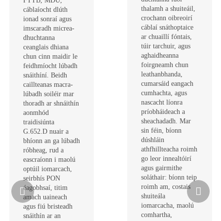
FTTB, MDU,
thalamh a shuiteáil,
cáblaíocht dlúth
crochann oibreoirí
ionad sonraí agus
cáblaí snáthoptaice
imscaradh micrea-
ar chuaillí fóntais,
dhuchtanna
túir tarchuir, agus
ceanglais dhiana
aghaidheanna
chun cinn maidir le
foirgneamh chun
feidhmíocht lúbadh
leathanbhanda,
snáithíní. Beidh
cumarsáid eangach
caillteanas macra-
cumhachta, agus
lúbadh soiléir mar
nascacht líonra
thoradh ar shnáithín
príobháideach a
aonmhód
sheachadadh. Mar
traidisiúnta
sin féin, bíonn
G.652.D nuair a
dúshláin
bhíonn an ga lúbadh
athfhillteacha roimh
róbheag, rud a
go leor innealtóirí
eascraíonn i maolú
agus gairmithe
optúil iomarcach,
soláthair: bíonn teip
seirbhís PON
roimh am, costais
éagobhsaí, titim
shuiteála
amach uaineach
iomarcacha, maolú
agus fiú bristeadh
comhartha,
snáithín ar an