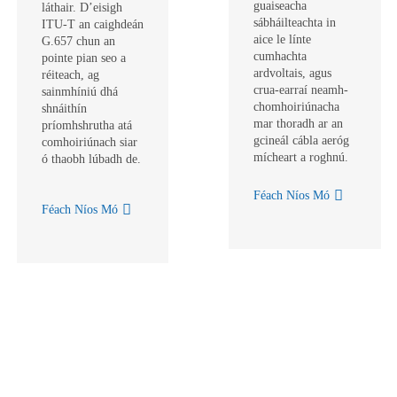
guaiseacha
láthair. D’eisigh
sábháilteachta in
ITU-T an caighdeán
aice le línte
G.657 chun an
cumhachta
pointe pian seo a
ardvoltais, agus
réiteach, ag
crua-earraí neamh-
sainmhíniú dhá
chomhoiriúnacha
shnáithín
mar thoradh ar an
príomhshrutha atá
gcineál cábla aeróg
comhoiriúnach siar
mícheart a roghnú.
ó thaobh lúbadh de.
Féach Níos Mó
Féach Níos Mó