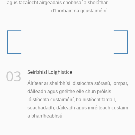
agus tacaíocht airgeadais chobhsaí a sholáthar
d’fhorbairt na gcustaiméirí.
03
Seirbhísí Loighistice
Áirítear ar sheirbhísí lóistíochta stórasú, iompar,
dáileadh agus gnéithe eile chun próisis
lóistíochta custaiméirí, bainistíocht fardail,
seachadadh, dáileadh agus imréiteach custaim
a bharrfheabhsú.