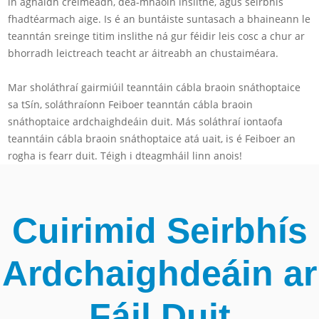
in aghaidh creimeadh, dea-mhaoin inslithe, agus seirbhís
fhadtéarmach aige. Is é an buntáiste suntasach a bhaineann le
teanntán sreinge titim inslithe ná gur féidir leis cosc ​​a chur ar
bhorradh leictreach teacht ar áitreabh an chustaiméara.
Mar sholáthraí gairmiúil teanntáin cábla braoin snáthoptaice
sa tSín, soláthraíonn Feiboer teanntán cábla braoin
snáthoptaice ardchaighdeáin duit. Más soláthraí iontaofa
teanntáin cábla braoin snáthoptaice atá uait, is é Feiboer an
rogha is fearr duit. Téigh i dteagmháil linn anois!
Cuirimid Seirbhís
Ardchaighdeáin ar
Fáil Duit