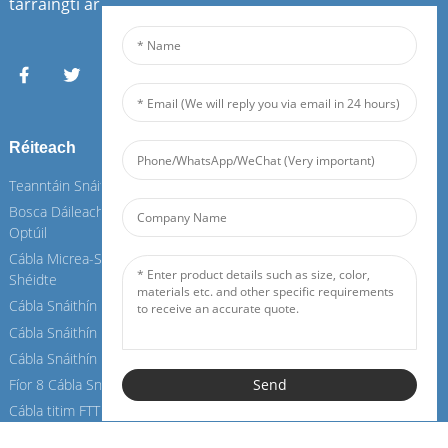
tarraingtí ar fáil.
Réiteach
Seirbhísí
Teanntáin Snáithín Optúla
Teanntáin Snáithín Optúla
Bosca Dáileacháin Snáithín
Bosca Dáileacháin Snáithín
Optúil
Optúil
Cábla Micrea-Snáithín Aer-
Cábla Micrea-Snáithín Aer-
Shéidte
Shéidte
Cábla Snáithín Laistigh
Cábla Snáithín Laistigh
Cábla Snáithín OPGW
Cábla Snáithín OPGW
Cábla Snáithín Aeir
Cábla Snáithín Aeir
Fíor 8 Cábla Snáithín
Fíor 8 Cábla Snáithín
Send
Cábla titim FTTH
Cábla titim FTTH
Cábla Snáithín ASU
Cábla Snáithín ASU