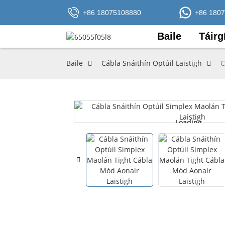
+86 18075108880
+86 180
Baile
Táirg
Baile
Cábla Snáithín Optúil Laistigh
C
Loading...
Loading...