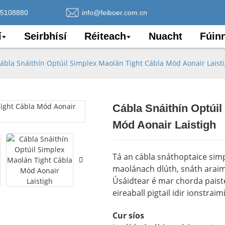
75108880
info@feiboer.com.cn
í
Seirbhísí
Réiteach
Nuacht
Fúin
ábla Snáithín Optúil Simplex Maolán Tight Cábla Mód Aonair Laist
Cábla Snáithín Optúil
Loading..
Loading..
Mód Aonair Laistigh
Tá an cábla snáthoptaice sim
maolánach dlúth, snáth araim
Úsáidtear é mar chorda paist
eireaball pigtail idir ionstra
Cur síos