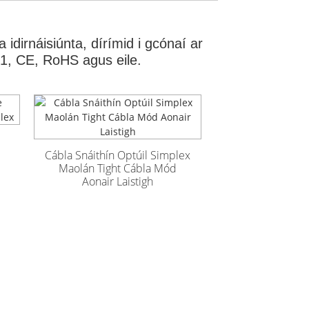
idirnáisiúnta, dírímid i gcónaí ar
001, CE, RoHS agus eile.
Cábla Snáithín Optúil Simplex
Maolán Tight Cábla Mód
Aonair Laistigh