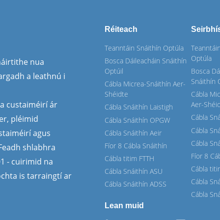
Réiteach
Seirbhí
Teanntáin Snáithín Optúla
Teanntáin
Optúla
Bosca Dáileacháin Snáithín
áirtithe nua
Optúil
Bosca Dá
rgadh a leathnú i
Snáithín 
Cábla Micrea-Snáithín Aer-
Shéidte
Cábla Mic
a custaiméirí ár
Aer-Shéi
Cábla Snáithín Laistigh
Cábla Sná
r, pléimid
Cábla Snáithín OPGW
Cábla Sn
staiméirí agus
Cábla Snáithín Aeir
Cábla Sná
Fíor 8 Cábla Snáithín
. Feadh shlabhra
Fíor 8 Cá
Cábla titim FTTH
1 - cuirimid na
Cábla tit
Cábla Snáithín ASU
hta is tarraingtí ar
Cábla Sn
Cábla Snáithín ADSS
Cábla Sn
Lean muid