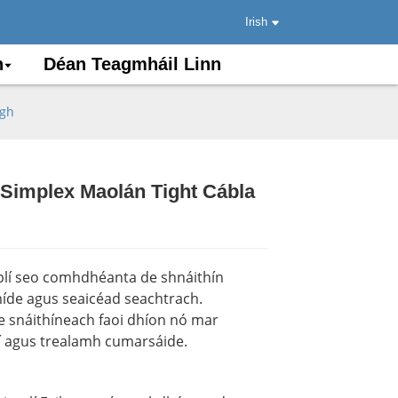
Irish
n
Déan Teagmháil Linn
igh
 Simplex Maolán Tight Cábla
.
.
Load
Load
plí seo comhdhéanta de shnáithín
íde agus seaicéad seachtrach.
e snáithíneach faoi dhíon nó mar
imí agus trealamh cumarsáide.