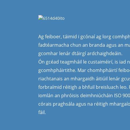
Ag feiboer, táimid i gcónaí ag lorg comhph
fadtéarmacha chun an branda agus an ma
gcomhar lenár dtáirgí ardchaighdeáin.
Ón gcéad teagmháil le custaiméirí, is iad n
gcomhpháirtithe. Mar chomhpháirtí feiboe
riachtanais an mhargaidh áitiúil lenár gcu
forbraímid réitigh a bhfuil breisluach leo
iomlán an phróisis deimhniúcháin ISO 900
córais praghsála agus na réitigh mhargaíoc
fáil.