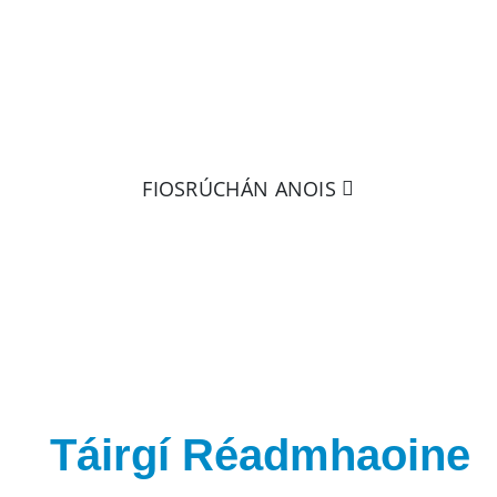
os fearr ná é a choinneáil i do lá
 chugainn le tuilleadh eolais a 
FIOSRÚCHÁN ANOIS
Táirgí Réadmhaoine