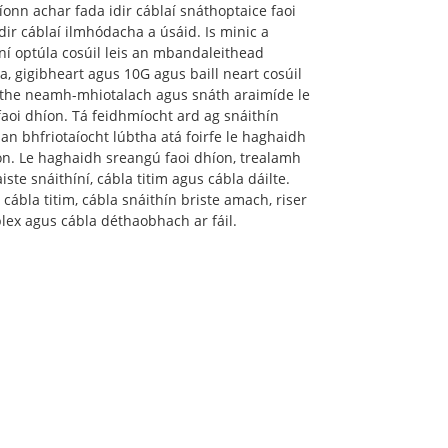
onn achar fada idir cáblaí snáthoptaice faoi
idir cáblaí ilmhódacha a úsáid. Is minic a
ní optúla cosúil leis an mbandaleithead
, gigibheart agus 10G agus baill neart cosúil
aithe neamh-mhiotalach agus snáth araimíde le
aoi dhíon. Tá feidhmíocht ard ag snáithín
 an bhfriotaíocht lúbtha atá foirfe le haghaidh
on. Le haghaidh sreangú faoi dhíon, trealamh
ste snáithíní, cábla titim agus cábla dáilte.
cábla titim, cábla snáithín briste amach, riser
lex agus cábla déthaobhach ar fáil.
OGHLAIM?