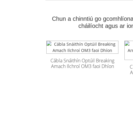
Chun a chinntiú go gcomhlíonan
cháilíocht agus ar i
Cábla Snáithín Optúil Breaking
Cábla Optúil
Cábla Optúil
Amach Ilchroí OM3 faoi Dhíon
C
Lasmuigh Armúrtha
Lasmuigh Armúrtha
A
GYFTA53 96 Croí
GYFTA53 96 Croí