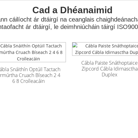
Cad a Dhéanaimid
n cáilíocht ár dtáirgí na ceanglais chaighdeánacha 
ontaofacht ár dtáirgí, le deimhniúcháin táirgí ISO9
Cábla Paiste Snáthoptaice
Zipcord Cábla Idirnasctha
ábla Snáithín Optúil Tactach
Duplex
rmúrtha Cruach Bíseach 2 4
6 8 Croíleacáin