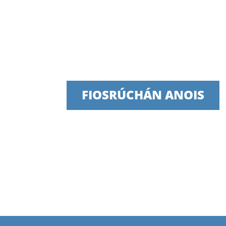
Labhair lenár bhfoirea
Táimid bródúil as seirbhísí tráthúla,
FIOSRÚCHÁN ANOIS