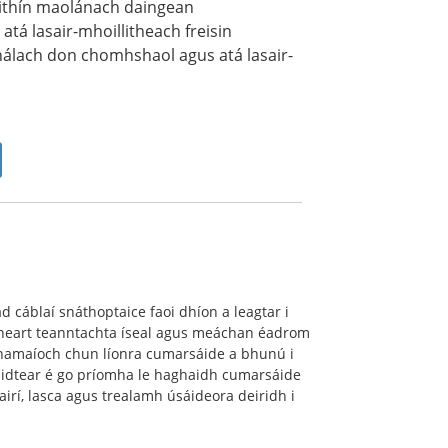
náithín maolánach daingean
tá lasair-mhoillitheach freisin
lach don chomhshaol agus atá lasair-
ad cáblaí snáthoptaice faoi dhíon a leagtar i
neart teanntachta íseal agus meáchan éadrom
cnamaíoch chun líonra cumarsáide a bhunú i
idtear é go príomha le haghaidh cumarsáide
airí, lasca agus trealamh úsáideora deiridh i