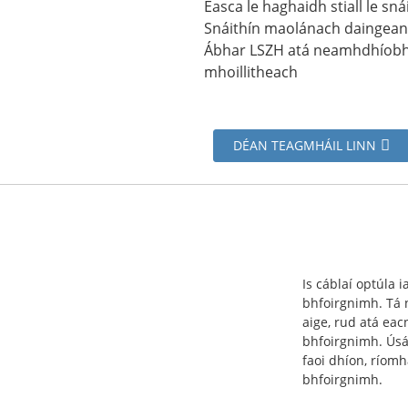
Éasca le haghaidh stiall le s
Snáithín maolánach daingean a
Ábhar LSZH atá neamhdhíobhá
mhoillitheach
DÉAN TEAGMHÁIL LINN
Is cáblaí optúla i
bhfoirgnimh. Tá 
aige, rud atá ea
bhfoirgnimh. Úsá
faoi dhíon, ríomh
bhfoirgnimh.