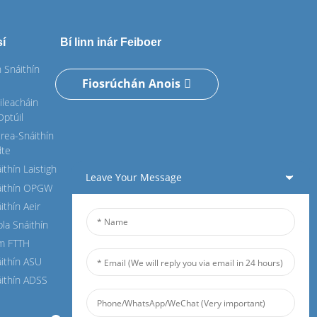
sí
Bí linn inár Feiboer
 Snáithín
Fiosrúchán Anois
ileacháin
Optúil
rea-Snáithín
dte
ithín Laistigh
Leave Your Message
áithín OPGW
ithín Aeir
bla Snáithín
im FTTH
áithín ASU
áithín ADSS