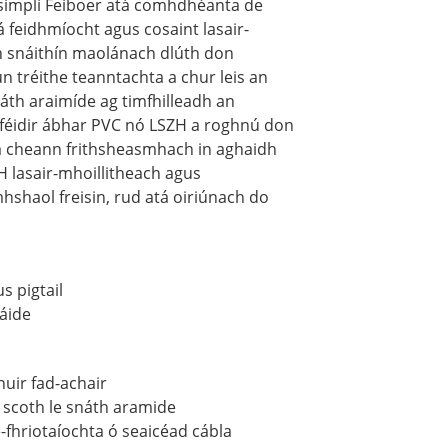
e simplí Feiboer atá comhdhéanta de
 feidhmíocht agus cosaint lasair-
n snáithín maolánach dlúth don
un tréithe teanntachta a chur leis an
náth araimíde ag timfhilleadh an
s féidir ábhar PVC nó LSZH a roghnú don
á cheann frithsheasmhach in aghaidh
H lasair-mhoillitheach agus
haol freisin, rud atá oiriúnach do
s pigtail
sáide
huir fad-achair
scoth le snáth aramide
-fhriotaíochta ó seaicéad cábla