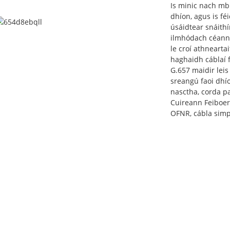
Is minic nach mbí
dhíon, agus is fé
úsáidtear snáithí
ilmhódach céanna
le croí athneart
haghaidh cáblaí f
G.657 maidir leis
sreangú faoi dhí
nasctha, corda pai
Cuireann Feiboer 
OFNR, cábla simp
UN NÍOS MÓ A FH