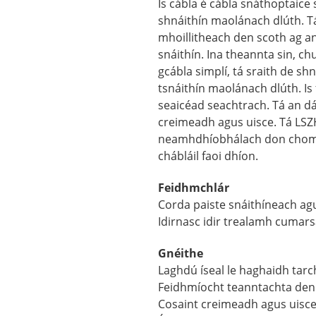
Is cábla é cábla snáthoptaic
shnáithín maolánach dlúth. Tá
mhoillitheach den scoth ag a
snáithín. Ina theannta sin, ch
gcábla simplí, tá sraith de sh
tsnáithín maolánach dlúth. I
seaicéad seachtrach. Tá an d
creimeadh agus uisce. Tá LSZ
neamhdhíobhálach don chomhs
chábláil faoi dhíon.
Feidhmchlár
Corda paiste snáithíneach agu
Idirnasc idir trealamh cumar
Gnéithe
Laghdú íseal le haghaidh tarc
Feidhmíocht teanntachta den 
Cosaint creimeadh agus uisce