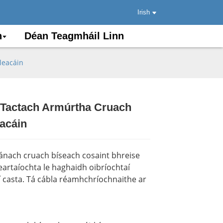
Irish
n
Déan Teagmháil Linn
leacáin
l Tactach Armúrtha Cruach
.
.
Load
Load
eacáin
ánach cruach bíseach cosaint bhreise
artaíochta le haghaidh oibríochtaí
í casta. Tá cábla réamhchríochnaithe ar