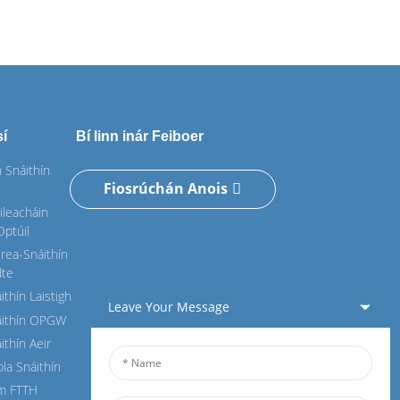
sí
Bí linn inár Feiboer
 Snáithín
Fiosrúchán Anois
ileacháin
Optúil
rea-Snáithín
dte
ithín Laistigh
Leave Your Message
áithín OPGW
ithín Aeir
bla Snáithín
im FTTH