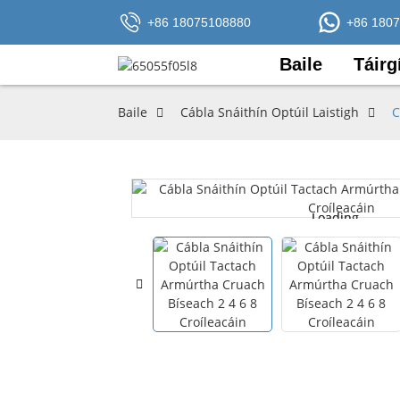
+86 18075108880
+86 180
Baile
Táirg
Baile
Cábla Snáithín Optúil Laistigh
C
Loading...
Loading...