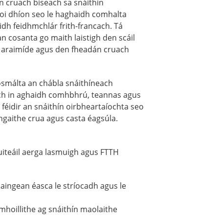
n cruach bíseach sa snáithín
oi dhíon seo le haghaidh comhalta
aidh feidhmchlár frith-francach. Tá
n cosanta go maith laistigh den scáil
 araimíde agus den fheadán cruach
smálta an chábla snáithíneach
h in aghaidh comhbhrú, teannas agus
s féidir an snáithín oirbheartaíochta seo
angaithe crua agus casta éagsúla.
uiteáil aerga lasmuigh agus FTTH
daingean éasca le stríocadh agus le
mhoillithe ag snáithín maolaithe