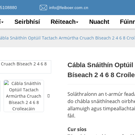
75108880
info@feiboer.com.cn
í
Seirbhísí
Réiteach
Nuacht
Fúin
ábla Snáithín Optúil Tactach Armúrtha Cruach Bíseach 2 4 6 8 Croí
Cábla Snáithín Optúi
Loading..
Loading..
Bíseach 2 4 6 8 Croíl
Soláthraíonn an t-armúr fead
do chábla snáithíneach oirbhe
allamuigh agus timpeallachta
fáil.
Cur síos