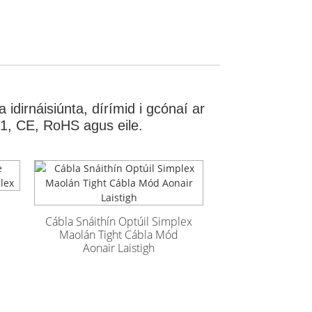
idirnáisiúnta, dírímid i gcónaí ar
001, CE, RoHS agus eile.
Cábla Snáithín Optúil Simplex
Maolán Tight Cábla Mód
Aonair Laistigh