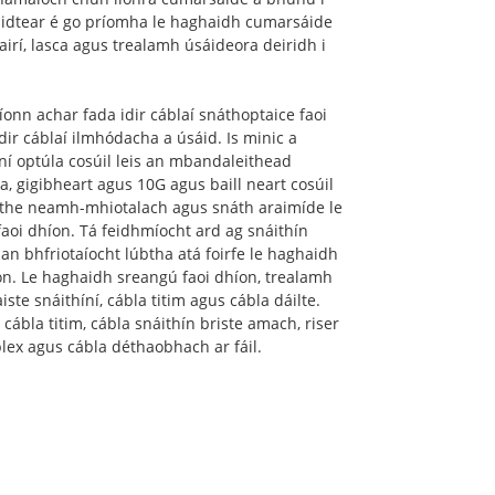
idtear é go príomha le haghaidh cumarsáide
airí, lasca agus trealamh úsáideora deiridh i
onn achar fada idir cáblaí snáthoptaice faoi
idir cáblaí ilmhódacha a úsáid. Is minic a
ní optúla cosúil leis an mbandaleithead
, gigibheart agus 10G agus baill neart cosúil
aithe neamh-mhiotalach agus snáth araimíde le
aoi dhíon. Tá feidhmíocht ard ag snáithín
 an bhfriotaíocht lúbtha atá foirfe le haghaidh
on. Le haghaidh sreangú faoi dhíon, trealamh
ste snáithíní, cábla titim agus cábla dáilte.
cábla titim, cábla snáithín briste amach, riser
lex agus cábla déthaobhach ar fáil.