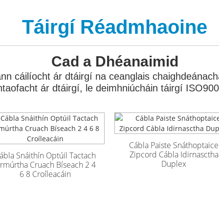
Táirgí Réadmhaoine
Cad a Dhéanaimid
n cáilíocht ár dtáirgí na ceanglais chaighdeánacha 
ontaofacht ár dtáirgí, le deimhniúcháin táirgí ISO9
Cábla Paiste Snáthoptaice
Zipcord Cábla Idirnasctha
ábla Snáithín Optúil Tactach
Duplex
rmúrtha Cruach Bíseach 2 4
6 8 Croíleacáin