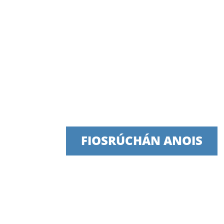
Labhair lenár bhfoirea
Táimid bródúil as seirbhísí tráthúla,
FIOSRÚCHÁN ANOIS