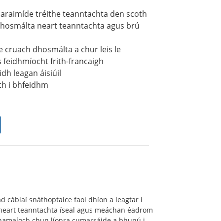
 araimíde tréithe teanntachta den scoth
dhosmálta neart teanntachta agus brú
te cruach dhosmálta a chur leis le
 feidhmíocht frith-francaigh
dh leagan áisiúil
th i bhfeidhm
ad cáblaí snáthoptaice faoi dhíon a leagtar i
neart teanntachta íseal agus meáchan éadrom
cnamaíoch chun líonra cumarsáide a bhunú i