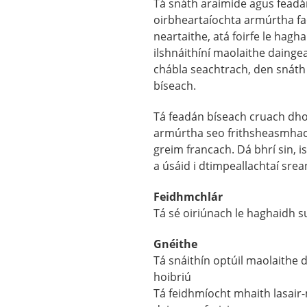
Tá snáth araimíde agus feadá
oirbheartaíochta armúrtha fa
neartaithe, atá foirfe le hagh
ilshnáithíní maolaithe daingea
chábla seachtrach, den snáth
bíseach.
Tá feadán bíseach cruach dho
armúrtha seo frithsheasmhac
greim francach. Dá bhrí sin, i
a úsáid i dtimpeallachtaí sre
Feidhmchlár
Tá sé oiriúnach le haghaidh s
Gnéithe
Tá snáithín optúil maolaithe 
hoibriú
Tá feidhmíocht mhaith lasair-