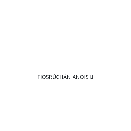
UN NÍOS MÓ A FH
os fearr ná é a choinneáil i do lá
 chugainn le tuilleadh eolais a 
FIOSRÚCHÁN ANOIS