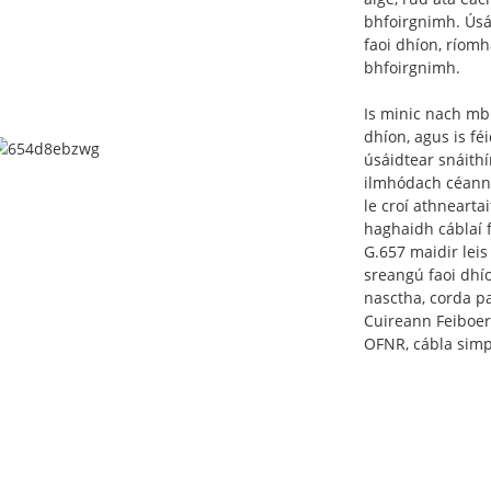
bhfoirgnimh. Úsá
faoi dhíon, ríomh
bhfoirgnimh.
Is minic nach mbí
dhíon, agus is fé
úsáidtear snáithí
ilmhódach céanna
le croí athneart
haghaidh cáblaí f
G.657 maidir leis
sreangú faoi dhí
nasctha, corda pai
Cuireann Feiboer 
OFNR, cábla simp