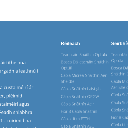
Réiteach
Seirbhí
Teanntáin Snáithín Optúla
Teanntáin
Optúla
Bosca Dáileacháin Snáithín
áirtithe nua
Optúil
Bosca Dá
rgadh a leathnú i
Snáithín 
Cábla Micrea-Snáithín Aer-
Shéidte
Cábla Mic
a custaiméirí ár
Aer-Shéi
Cábla Snáithín Laistigh
Cábla Sná
r, pléimid
Cábla Snáithín OPGW
Cábla Sn
staiméirí agus
Cábla Snáithín Aeir
Cábla Sná
Fíor 8 Cábla Snáithín
. Feadh shlabhra
Fíor 8 Cá
Cábla titim FTTH
1 - cuirimid na
Cábla tit
Cábla Snáithín ASU