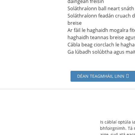
daingean freisin
Soláthraíonn ball neart snáth
Soláthraíonn feadán cruach 
breise
Ar fáil le haghaidh mogalra fi
haghaidh teannas breise agus
Cábla beag ciorclach le haghai
Ga lúbadh solúbtha agus mai
DÉAN TEAGMHÁIL LINN
Is cáblaí optúla i
bhfoirgnimh. Tá 
aige, rud atá ea