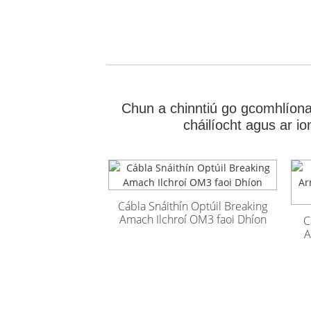
Chun a chinntiú go gcomhlíonan
cháilíocht agus ar i
Cábla Snáithín Optúil Breaking
Cábla Optúil
Cábla Optúil
Amach Ilchroí OM3 faoi Dhíon
C
Lasmuigh Armúrtha
Lasmuigh Armúrtha
A
GYFTA53 96 Croí
GYFTA53 96 Croí