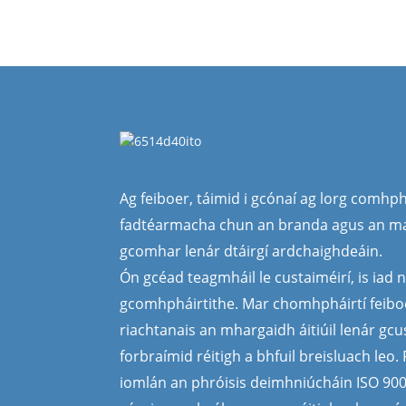
Ag feiboer, táimid i gcónaí ag lorg comhph
fadtéarmacha chun an branda agus an ma
gcomhar lenár dtáirgí ardchaighdeáin.
Ón gcéad teagmháil le custaiméirí, is iad n
gcomhpháirtithe. Mar chomhpháirtí feiboe
riachtanais an mhargaidh áitiúil lenár gcu
forbraímid réitigh a bhfuil breisluach leo
iomlán an phróisis deimhniúcháin ISO 900