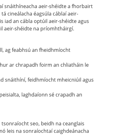
í snáithíneacha aeir-shéidte a fhorbairt
 tá cineálacha éagsúla cáblaí aeir-
is iad an cábla optúil aeir-shéidte agus
il aeir-shéidte na príomhtháirgí.
ill, ag feabhsú an fheidhmíocht
a chur ar chrapadh foirm an chliatháin le
d snáithíní, feidhmíocht mheicniúil agus
peisialta, laghdaíonn sé crapadh an
 tsonraíocht seo, beidh na ceanglais
 mó leis na sonraíochtaí caighdeánacha