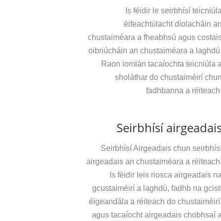
Is féidir le seirbhísí teicniúl
éifeachtúlacht díolacháin a
chustaiméara a fheabhsú agus costai
oibriúcháin an chustaiméara a laghdú
Raon iomlán tacaíochta teicniúla 
sholáthar do chustaiméirí chu
fadhbanna a réiteach
Seirbhísí airgeadai
Seirbhísí Airgeadais chun seirbhís
airgeadais an chustaiméara a réiteach
Is féidir leis riosca airgeadais n
gcustaiméirí a laghdú, fadhb na gcist
éigeandála a réiteach do chustaiméirí
agus tacaíocht airgeadais chobhsaí 