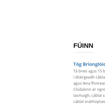
FÚINN
Tóg Brionglói
Tá breis agus 15 b
i dtáirgeadh cábla
agus lena fhoirean
Clúdaíonn ár ngnó
lasmuigh, cáblaí 
cáblaí snáthoptaic