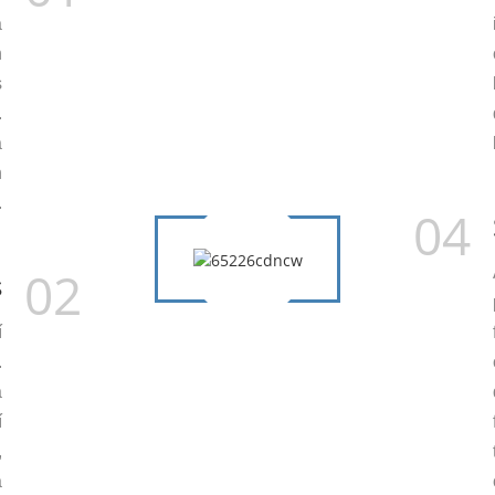
a
n
s
.
a
n
.
04
02
s
í
.
a
í
,
a