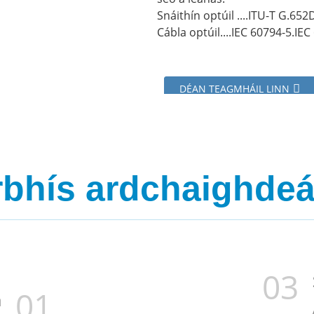
Snáithín optúil ....ITU-T G.65
Cábla optúil....IEC 60794-5.IEC
DÉAN TEAGMHÁIL LINN
rbhís ardchaighdeáin
03
01
a