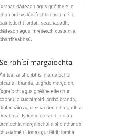
iompar, dáileadh agus gnéithe eile
chun próisis lóistíochta custaiméirí,
bainistíocht fardail, seachadadh,
dáileadh agus imréiteach custaim a
bharrfheabhsú.
Seirbhísí margaíochta
Áirítear ar sheirbhísí margaíochta
pleanáil branda, taighde margaidh,
fógraíocht agus gnéithe eile chun
cabhrú le custaiméirí íomhá branda,
díolacháin agus sciar den mhargadh a
fheabhsú. Is féidir leo raon iomlán
tacaíochta margaíochta a sholáthar do
chustaiméirí, ionas gur féidir íomhá