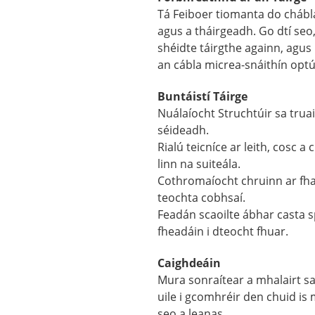
Tá Feiboer tiomanta do chábla
agus a tháirgeadh. Go dtí seo,
shéidte táirgthe againn, agus 
an cábla micrea-snáithín optú
Buntáistí Táirge
Nuálaíocht Struchtúir sa trua
séideadh.
Rialú teicníce ar leith, cosc ​​
linn na suiteála.
Cothromaíocht chruinn ar fha
teochta cobhsaí.
Feadán scaoilte ábhar casta s
fheadáin i dteocht fhuar.
Caighdeáin
Mura sonraítear a mhalairt sa
uile i gcomhréir den chuid is
seo a leanas.