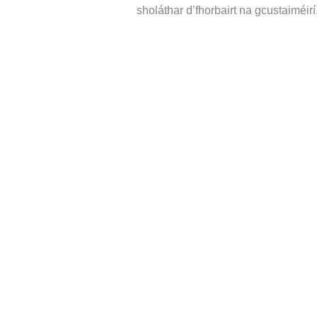
sholáthar d’fhorbairt na gcustaiméirí
RÉIDH LE 
Níl
ríomhphost