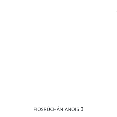
.
TUILLEADH EOLAI
 aon rud níos fearr ná é a choinneáil i do lámh! Cliceái
 a sheoladh chugainn le tuilleadh eolais a fháil faoin
FIOSRÚCHÁN ANOIS