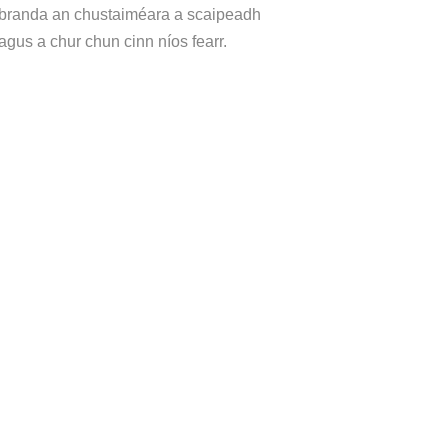
branda an chustaiméara a scaipeadh
agus a chur chun cinn níos fearr.
S A FHÁIL?
l ar
ár dtáirgí.