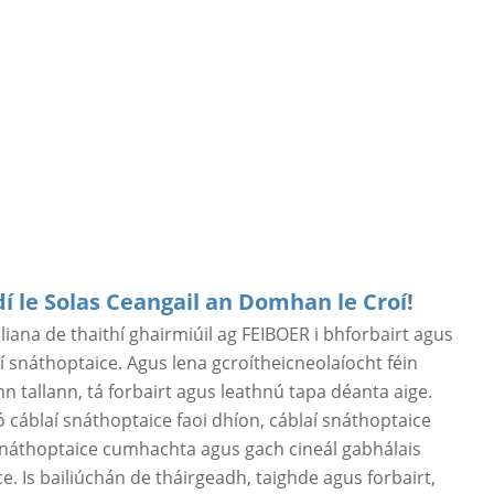
dí le Solas Ceangail an Domhan le Croí!
liana de thaithí ghairmiúil ag FEIBOER i bhforbairt agus
í snáthoptaice. Agus lena gcroítheicneolaíocht féin
n tallann, tá forbairt agus leathnú tapa déanta aige.
 cáblaí snáthoptaice faoi dhíon, cáblaí snáthoptaice
snáthoptaice cumhachta agus gach cineál gabhálais
e. Is bailiúchán de tháirgeadh, taighde agus forbairt,