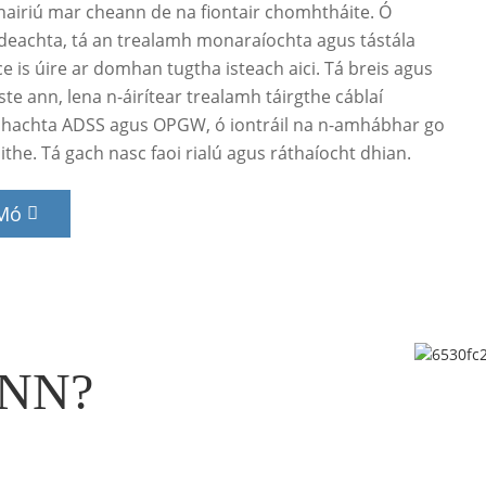
airiú mar cheann de na fiontair chomhtháite. Ó
deachta, tá an trealamh monaraíochta agus tástála
e is úire ar domhan tugtha isteach aici. Tá breis agus
iste ann, lena n-áirítear trealamh táirgthe cáblaí
hachta ADSS agus OPGW, ó iontráil na n-amhábhar go
ilithe. Tá gach nasc faoi rialú agus ráthaíocht dhian.
 Mó
INN?