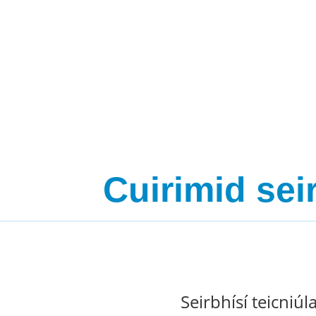
Cuirimid sei
Seirbhísí teicniúl