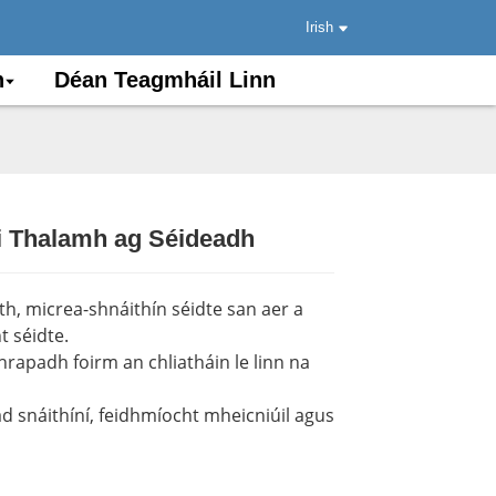
Irish
n
Déan Teagmháil Linn
oi Thalamh ag Séideadh
.
.
Load
Load
th, micrea-shnáithín séidte san aer a
 séidte.
ar chrapadh foirm an chliatháin le linn na
d snáithíní, feidhmíocht mheicniúil agus