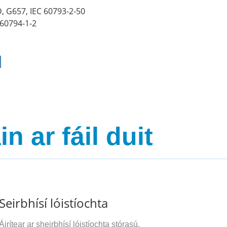
2D, G657, IEC 60793-2-50
 60794-1-2
 ar fáil duit
Seirbhísí lóistíochta
Áirítear ar sheirbhísí lóistíochta stórasú,