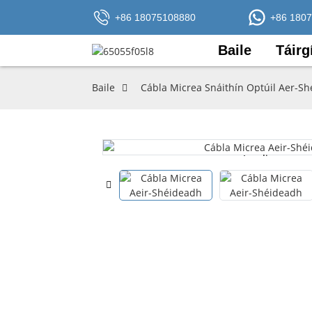
+86 18075108880
+86 180
Baile
Táirg
Baile
Cábla Micrea Snáithín Optúil Aer-Sh
Loading...
Loading...