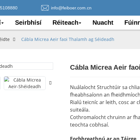
75108880
info@feiboer.com.cn
í
Seirbhísí
Réiteach
Nuacht
Fúin
éidte
Cábla Micrea Aeir faoi Thalamh ag Séideadh
Cábla Micrea Aeir fa
Loading..
Loading..
Nuálaíocht Struchtúir sa chlia
fheabhsaíonn an fheidhmíocht
Rialú teicníc ar leith, cosc ​​​​
suiteála.
Cothromaíocht chruinn ar fha
teochta cobhsaí.
Forbhreathnú ar an Táirge