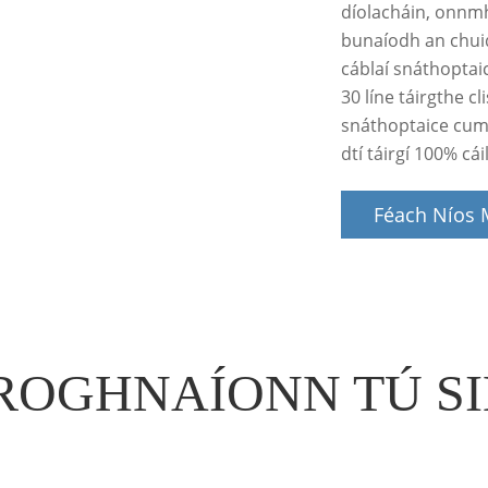
díolacháin, onnmh
bunaíodh an chui
cáblaí snáthoptaic
30 líne táirgthe cl
snáthoptaice cum
dtí táirgí 100% cá
Féach Níos
 ROGHNAÍONN TÚ S