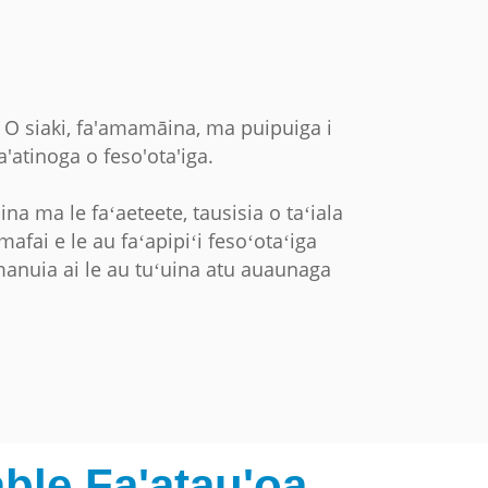
. O siaki, fa'amamāina, ma puipuiga i
fa'atinoga o feso'ota'iga.
na ma le faʻaeteete, tausisia o taʻiala
mafai e le au faʻapipiʻi fesoʻotaʻiga
 manuia ai le au tuʻuina atu auaunaga
ble Fa'atau'oa