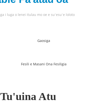
a i luga o lenei itulau mo oe e suʻesuʻe loloto
Gaosiga
Fesili e Masani Ona Fesiligia
 Tu'uina Atu