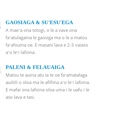
3
GAOSIAGA & SU'ESU'EGA
A maeʻa ona totogi, o le a vave ona
faʻatulagaina le gaosiga ma o le a matou
faʻafouina oe. E masani lava e 2-3 vaiaso
aʻo leʻi lafoina.
4
PALENI & FELAUAIGA
Matou te auina atu ia te oe faʻamatalaga
auiliili o oloa ma le afifiina aʻo leʻi lafoina.
E mafai ona lafoina oloa uma i le uafu i le
aso lava e tasi.