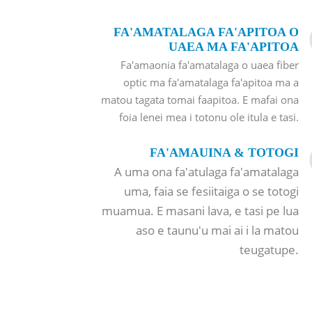
FA'AMATALAGA FA'APITOA O
UAEA MA FA'APITOA
Fa'amaonia fa'amatalaga o uaea fiber
optic ma fa'amatalaga fa'apitoa ma a
matou tagata tomai faapitoa. E mafai ona
foia lenei mea i totonu ole itula e tasi.
FA'AMAUINA & TOTOGI
A uma ona fa'atulaga fa'amatalaga
uma, faia se fesiitaiga o se totogi
muamua. E masani lava, e tasi pe lua
aso e taunu'u mai ai i la matou
teugatupe.