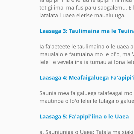
totigilima, ma fusipaʻu saogalemu. E l
latalata i uaea eletise maualuluga.
Laasaga 3: Taulimaina ma le Teuin
Ia fa'aeteete le taulimaina o le uaea a
maualalo e fautuaina mo le pi'o, ma '
lelei le vevela ina ia tumau ai lona lele
Laasaga 4: Meafaigaluega Fa'apipi'
Saunia mea faigaluega talafeagai mo le 
mautinoa o lo'o lelei le tulaga o gal
Laasaga 5: Fa'apipi'iina o le Uaea
a. Sauniuniga o Uaea: Tatala ma siaki 