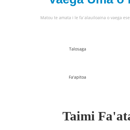
Matou te amata i le faʻalauiloaina o vaega ese
Talosaga
Fa'apitoa
Taimi Fa'at