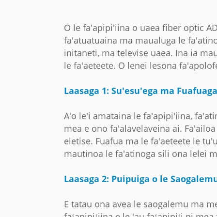
O le fa'apipi'iina o uaea fiber optic AD
fa'atuatuaina ma maualuga le fa'atinog
initaneti, ma televise uaea. Ina ia maut
le fa'aeteete. O lenei lesona fa'apolofe
Laasaga 1: Su'esu'ega ma Fuafuaga
A'o le'i amataina le fa'apipi'iina, fa'
mea e ono fa'alavelaveina ai. Fa'ailoa 
eletise. Fuafua ma le fa'aeteete le tu'
mautinoa le fa'atinoga sili ona lelei
Laasaga 2: Puipuiga o le Saogalem
E tatau ona avea le saogalemu ma mea 
faʻapipiʻiina e le 'au faʻapipiʻi ni me