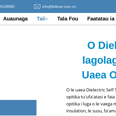
75108880
info@feiboer.com.cn
Auaunaga
Tali
Tala Fou
Faatatau ia
O Die
lagolag
Uaea O
O le uaea Dielectric Self
opitika tu'ufa'atasi e faia 
opitika i luga o le vaega 
insulation, le susu, fa'am