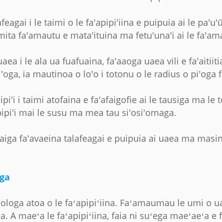
eagai i le taimi o le fa'apipi'iina e puipuia ai le pa'
mita fa'amautu e mata'ituina ma fetu'una'i ai le fa'a
uaea i le ala ua fuafuaina, fa'aaoga uaea vili e fa'aitii
'oga, ia mautinoa o lo'o i totonu o le radius o pi'oga 
ipi'i i taimi atofaina e fa'afaigofie ai le tausiga ma le t
pipi'i mai le susu ma mea tau si'osi'omaga.
e faiga fa'avaeina talafeagai e puipuia ai uaea ma masi
ga
sologa atoa o le faʻapipiʻiina. Faʻamaumau le umi o ua
A maeʻa le faʻapipiʻiina, faia ni suʻega maeʻaeʻa e f