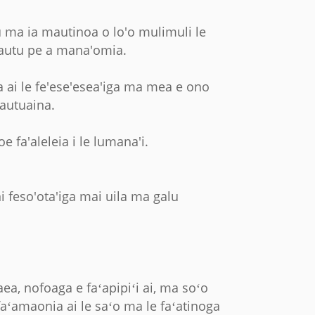
u'ū ma ia mautinoa o lo'o mulimuli le
mautu pe a mana'omia.
tia ai le fe'ese'esea'iga ma mea e ono
fautuaina.
oe fa'aleleia i le lumana'i.
ni feso'ota'iga mai uila ma galu
ea, nofoaga e faʻapipiʻi ai, ma soʻo
aʻamaonia ai le saʻo ma le faʻatinoga