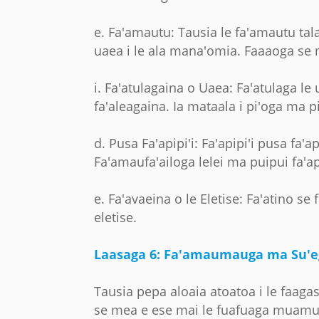
e. Fa'amautu: Tausia le fa'amautu talaf
uaea i le ala mana'omia. Faaaoga se 
i. Fa'atulagaina o Uaea: Fa'atulaga le 
fa'aleagaina. Ia mataala i pi'oga ma pi
d. Pusa Fa'apipi'i: Fa'apipi'i pusa fa'ap
Fa'amaufa'ailoga lelei ma puipui fa'a
e. Fa'avaeina o le Eletise: Fa'atino s
eletise.
Laasaga 6: Fa'amaumauga ma Su'e
Tausia pepa aloaia atoatoa i le faaga
se mea e ese mai le fuafuaga muamua. 