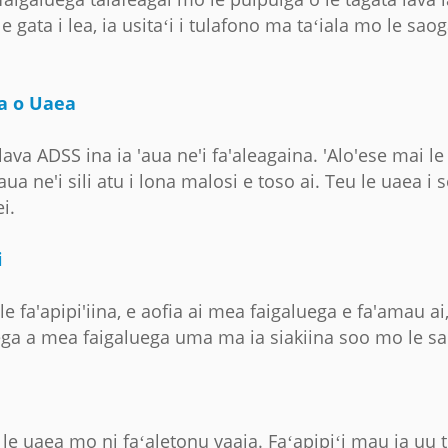
e gata i lea, ia usitaʻi i tulafono ma taʻiala mo le sa
a o Uaea
lava ADSS ina ia 'aua ne'i fa'aleagaina. 'Alo'ese mai le 
aua ne'i sili atu i lona malosi e toso ai. Teu le uae
i.
i
fa'apipi'iina, e aofia ai mea faigaluega e fa'amau ai, u
uega a mea faigaluega uma ma ia siakiina soo mo le s
le uaea mo ni faʻaletonu vaaia. Faʻapipiʻi mau ia uu t