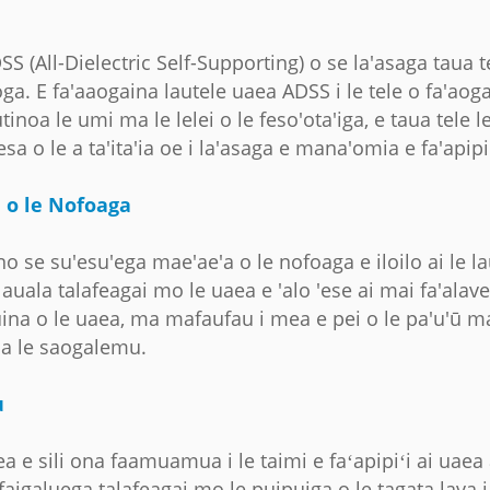
SS (All-Dielectric Self-Supporting) o se la'asaga taua te
a. E fa'aaogaina lautele uaea ADSS i le tele o fa'aoga,
inoa le umi ma le lelei o le feso'ota'iga, e taua tele l
sa o le a ta'ita'ia oe i la'asaga e mana'omia e fa'apipi'
 o le Nofoaga
atino se su'esu'ega mae'ae'a o le nofoaga e iloilo ai le
auala talafeagai mo le uaea e 'alo 'ese ai mai fa'alave
uina o le uaea, ma mafaufau i mea e pei o le pa'u'ū ma 
 ma le saogalemu.
u
e sili ona faamuamua i le taimi e faʻapipiʻi ai uaea
a faigaluega talafeagai mo le puipuiga o le tagata lava 