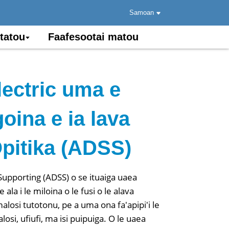
Samoan
 tatou
Faafesootai matou
lectric uma e
oina e ia lava
pitika (ADSS)
 Supporting (ADSS) o se ituaiga uaea
e ala i le miloina o le fusi o le alava
malosi tutotonu, pe a uma ona fa'apipi'i le
alosi, ufiufi, ma isi puipuiga. O le uaea