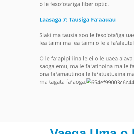
o le fesoʻotaʻiga fiber optic.
Laasaga 7: Tausiga Fa'aauau
Siaki ma tausia soo le feso'ota'iga u
lea taimi ma lea taimi o le a fa'alautel
O le faʻapipiʻiina lelei o le uaea ala
saogalemu, ma le faʻatinoina ma le faʻa
ona faʻamautinoa le faʻatuatuaina ma l
ma tagata faʻaoga.
Vaega Uma o l