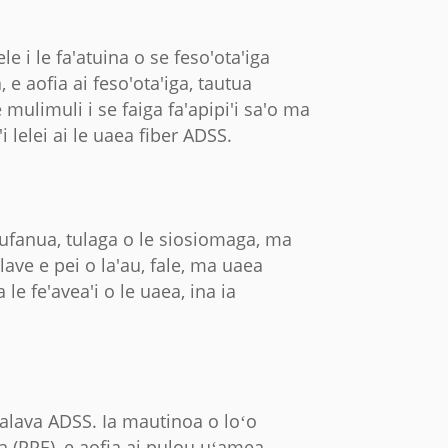
le i le fa'atuina o se feso'ota'iga
 e aofia ai feso'ota'iga, tautua
e mulimuli i se faiga fa'apipi'i sa'o ma
i lelei ai le uaea fiber ADSS.
 laufanua, tulaga o le siosiomaga, ma
lave e pei o la'au, fale, ma uaea
le fe'avea'i o le uaea, ina ia
 alava ADSS. Ia mautinoa o loʻo
ia (PPE), e aofia ai pulou uʻamea,