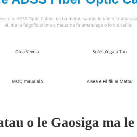
ese o le ADSS Optic Cable, ma ua matou saunia le tele o faʻamatalag
ai. Ina ia faigofie ai ona e mauaina faʻamatalaga o loʻo e sailia.
Oloa Vevela
Su'esu'ega o Tau
MOQ maualalo
Aiseā e Filifili ai Matou
atau o le Gaosiga ma le