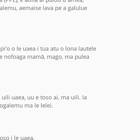
ogalemu, aemaise lava pe a galulue
pi'o o le uaea i tua atu o lona lautele
a i se nofoaga mamā, mago, ma pulea
ili uaea, uu e toso ai, ma uili. Ia
aogalemu ma le lelei.
oso i le uaea.