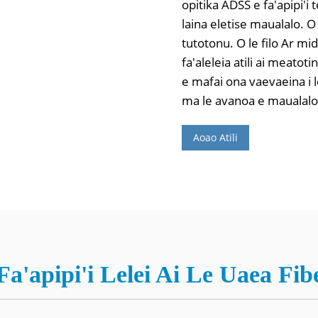
opitika ADSS e fa'apipi'i t
laina eletise maualalo. 
tutotonu. O le filo Ar mi
fa'aleleia atili ai meatoti
e mafai ona vaevaeina i l
ma le avanoa e maualalo i
Aoao Atili
Fa'apipi'i Lelei Ai Le Uaea Fi