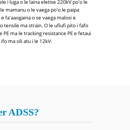
ele i luga o le laina eletise 220kV po'o le
O le mamanu o le vaega po'o le paipa
d e fa'aaogaina o se vaega malosi e
no tensile ma strain. O le ufiufi pito i fafo
e PE ma le tracking resistance PE e fetaui
fo ma sili atu i le 12kV.
ber ADSS?