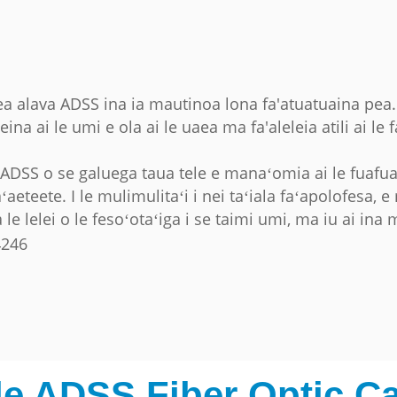
aea alava ADSS ina ia mautinoa lona fa'atuatuaina pea
eina ai le umi e ola ai le uaea ma fa'aleleia atili ai le 
va ADSS o se galuega taua tele e manaʻomia ai le fuafuai
eteete. I le mulimulitaʻi i nei taʻiala faʻapolofesa, e 
e lelei o le fesoʻotaʻiga i se taimi umi, ma iu ai ina
e ADSS Fiber Optic Ca