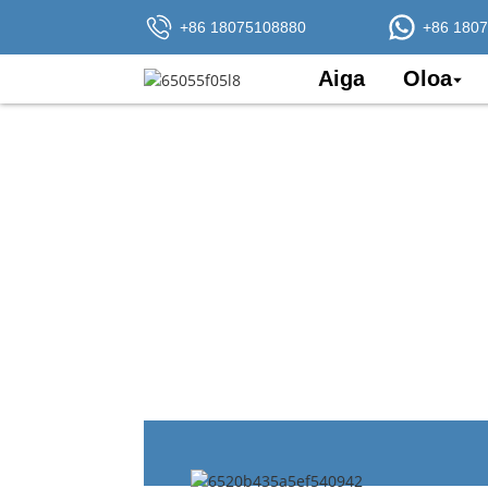
+86 18075108880
+86 180
Aiga
Oloa