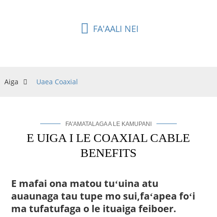
FA'AALI NEI
Aiga
Uaea Coaxial
FA'AMATALAGA A LE KAMUPANI
E UIGA I LE COAXIAL CABLE
BENEFITS
E mafai ona matou tuʻuina atu
auaunaga tau tupe mo sui,
faʻapea foʻi
ma tufatufaga o le ituaiga feiboer.