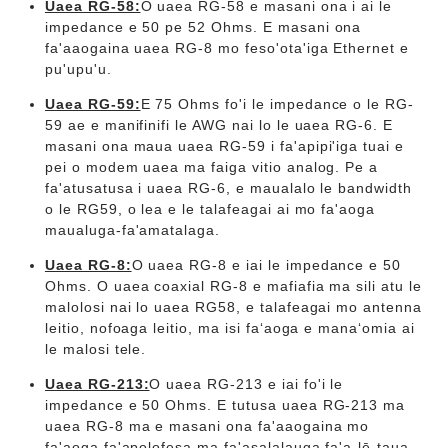
Uaea RG-58:
O uaea RG-58 e masani ona i ai le
impedance e 50 pe 52 Ohms. E masani ona
fa'aaogaina uaea RG-8 mo feso'ota'iga Ethernet e
pu'upu'u.
Uaea RG-59:
E 75 Ohms fo'i le impedance o le RG-
59 ae e manifinifi le AWG nai lo le uaea RG-6. E
masani ona maua uaea RG-59 i fa'apipi'iga tuai e
pei o modem uaea ma faiga vitio analog. Pe a
fa'atusatusa i uaea RG-6, e maualalo le bandwidth
o le RG59, o lea e le talafeagai ai mo fa'aoga
maualuga-fa'amatalaga.
Uaea RG-8:
O uaea RG-8 e iai le impedance e 50
Ohms. O uaea coaxial RG-8 e mafiafia ma sili atu le
malolosi nai lo uaea RG58, e talafeagai mo antenna
leitio, nofoaga leitio, ma isi faʻaoga e manaʻomia ai
le malosi tele.
Uaea RG-213:
O uaea RG-213 e iai fo'i le
impedance e 50 Ohms. E tutusa uaea RG-213 ma
uaea RG-8 ma e masani ona fa'aaogaina mo
fa'aoga fa'apolofesa ma fa'asalalauga fa'a-lē-taua.