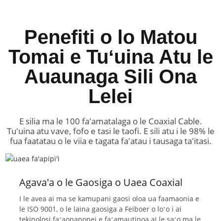
Penefiti o lo Matou
Tomai e Tuʻuina Atu le
Auaunaga Sili Ona
Lelei
E silia ma le 100 fa'amatalaga o le Coaxial Cable.
Tu'uina atu vave, fofo e tasi le taofi. E sili atu i le 98% le
fua faatatau o le viia e tagata fa'atau i tausaga ta'itasi.
Agava'a o le Gaosiga o Uaea Coaxial
I le avea ai ma se kamupani gaosi oloa ua faamaonia e
le ISO 9001, o le laina gaosiga a Feiboer o loʻo i ai
tekinolosi faʻaonaponei e faʻamautinoa ai le saʻo ma le