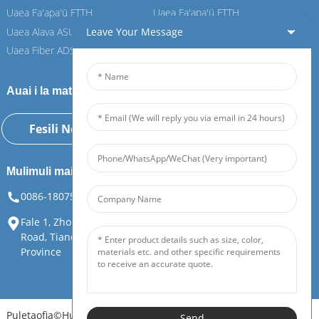
Uaea Fa'apa'ū FTTH
Uaea Fa'apa'ū FTTH
Leave Your Message
Uaea Alava ASU
Uaea Alava ASU
Uaea Fiber ADSS
Uaea Fiber ADSS
Auai i la matou Feiboer
Fesili Nei
Mulimuli mai ia i matou
0086-18075108880
info@feiboer.com.cn
Fale 1, Zhongjianbaobao Mansion, Numera 30, Lianhu 3rd
Road, Tianding Street, Yuelu District, Changsha City, Hunan
Province
Puletaofia©Hunan Feibo Guangtong Communication Equipment
Send