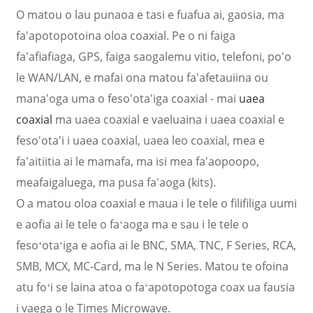
O matou o lau punaoa e tasi e fuafua ai, gaosia, ma
fa'apotopotoina oloa coaxial. Pe o ni faiga
fa'afiafiaga, GPS, faiga saogalemu vitio, telefoni, po'o
le WAN/LAN, e mafai ona matou fa'afetauiina ou
mana'oga uma o feso'ota'iga coaxial - mai
uaea
coaxial
ma uaea coaxial e vaeluaina i uaea coaxial e
feso'ota'i i uaea coaxial, uaea leo coaxial, mea e
fa'aitiitia ai le mamafa, ma isi mea fa'aopoopo,
meafaigaluega, ma pusa fa'aoga (kits).
O a matou oloa coaxial e maua i le tele o filifiliga uumi
a
e aofia ai le tele o faʻaoga ma e sau i le tele o
fesoʻotaʻiga e aofia ai le BNC, SMA, TNC, F Series, RCA,
SMB, MCX, MC-Card, ma le N Series. Matou te ofoina
atu foʻi se laina atoa o faʻapotopotoga coax ua fausia
i vaega o le Times Microwave.