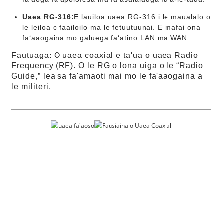
Uaea RG-316:
E lauiloa uaea RG-316 i le maualalo o
le leiloa o faailoilo ma le fetuutuunai. E mafai ona
faʻaaogaina mo galuega faʻatino LAN ma WAN.
Fautuaga: O uaea coaxial e ta'ua o uaea Radio
Frequency (RF). O le RG o lona uiga o le “Radio
Guide,” lea sa fa'amaoti mai mo le fa'aaogaina a
le militeri.