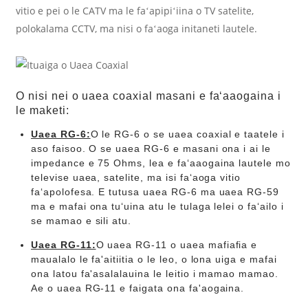
vitio e pei o le CATV ma le faʻapipiʻiina o TV satelite,
polokalama CCTV, ma nisi o faʻaoga initaneti lautele.
O nisi nei o uaea coaxial masani e faʻaaogaina i
le maketi:
Uaea RG-6:
O le RG-6 o se uaea coaxial e taatele i
aso faisoo. O se uaea RG-6 e masani ona i ai le
impedance e 75 Ohms, lea e faʻaaogaina lautele mo
televise uaea, satelite, ma isi faʻaoga vitio
faʻapolofesa. E tutusa uaea RG-6 ma uaea RG-59
ma e mafai ona tuʻuina atu le tulaga lelei o faʻailo i
se mamao e sili atu.
Uaea RG-11:
O uaea RG-11 o uaea mafiafia e
maualalo le fa'aitiitia o le leo, o lona uiga e mafai
ona latou fa'asalalauina le leitio i mamao mamao.
Ae o uaea RG-11 e faigata ona fa'aogaina.