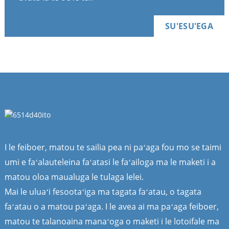
SU'ESU'EGA
I le feiboer, matou te sailia pea ni paʻaga fou mo se taimi
umi e faʻalauteleina faʻatasi le faʻailoga ma le maketi i a
matou oloa maualuga le tulaga lelei.
Mai le uluaʻi fesootaʻiga ma tagata faʻatau, o tagata
faʻatau o a matou paʻaga. I le avea ai ma paʻaga feiboer,
matou te talanoaina manaʻoga o maketi i le lotoifale ma