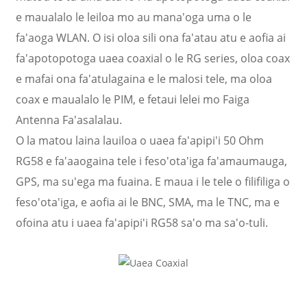
e maualalo le leiloa mo au mana'oga uma o le
fa'aoga WLAN. O isi oloa sili ona fa'atau atu e aofia ai
fa'apotopotoga uaea coaxial o le RG series, oloa coax
e mafai ona fa'atulagaina e le malosi tele, ma oloa
coax e maualalo le PIM, e fetaui lelei mo Faiga
Antenna Fa'asalalau.
O la matou laina lauiloa o uaea fa'apipi'i 50 Ohm
RG58 e fa'aaogaina tele i feso'ota'iga fa'amaumauga,
GPS, ma su'ega ma fuaina. E maua i le tele o filifiliga o
feso'ota'iga, e aofia ai le BNC, SMA, ma le TNC, ma e
ofoina atu i uaea fa'apipi'i RG58 sa'o ma sa'o-tuli.