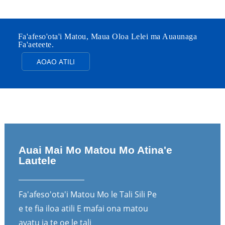
Fa'afeso'ota'i Matou, Maua Oloa Lelei ma Auaunaga
Fa'aeteete.
AOAO ATILI
Auai Mai Mo Matou Mo Atina'e
Lautele
Fa'afeso'ota'i Matou Mo le Tali Sili Pe
e te fia iloa atili E mafai ona matou
avatu ia te oe le tali