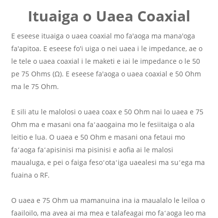
Ituaiga o Uaea Coaxial
E eseese ituaiga o uaea coaxial mo fa'aoga ma mana'oga
fa'apitoa. E eseese fo'i uiga o nei uaea i le impedance, ae o
le tele o uaea coaxial i le maketi e iai le impedance o le 50
pe 75 Ohms (Ω). E eseese fa'aoga o uaea coaxial e 50 Ohm
ma le 75 Ohm.
E sili atu le malolosi o uaea coax e 50 Ohm nai lo uaea e 75
Ohm ma e masani ona faʻaaogaina mo le fesiitaiga o ala
leitio e lua. O uaea e 50 Ohm e masani ona fetaui mo
faʻaoga faʻapisinisi ma pisinisi e aofia ai le malosi
maualuga, e pei o faiga fesoʻotaʻiga uaealesi ma suʻega ma
fuaina o RF.
O uaea e 75 Ohm ua mamanuina ina ia maualalo le leiloa o
faailoilo, ma avea ai ma mea e talafeagai mo faʻaoga leo ma