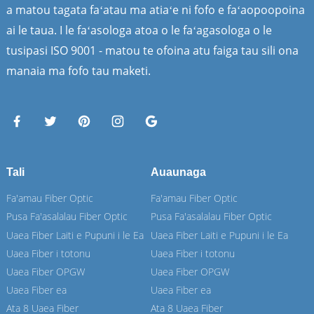
a matou tagata faʻatau ma atiaʻe ni fofo e faʻaopoopoina
ai le taua. I le faʻasologa atoa o le faʻagasologa o le
tusipasi ISO 9001 - matou te ofoina atu faiga tau sili ona
manaia ma fofo tau maketi.
Tali
Auaunaga
Fa'amau Fiber Optic
Fa'amau Fiber Optic
Pusa Fa'asalalau Fiber Optic
Pusa Fa'asalalau Fiber Optic
Uaea Fiber Laiti e Pupuni i le Ea
Uaea Fiber Laiti e Pupuni i le Ea
Uaea Fiber i totonu
Uaea Fiber i totonu
Uaea Fiber OPGW
Uaea Fiber OPGW
Uaea Fiber ea
Uaea Fiber ea
Ata 8 Uaea Fiber
Ata 8 Uaea Fiber