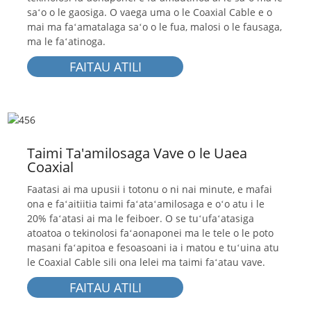
saʻo o le gaosiga. O vaega uma o le Coaxial Cable e o
mai ma faʻamatalaga saʻo o le fua, malosi o le fausaga,
ma le faʻatinoga.
FAITAU ATILI
Taimi Ta'amilosaga Vave o le Uaea
Coaxial
Faatasi ai ma upusii i totonu o ni nai minute, e mafai
ona e faʻaitiitia taimi faʻataʻamilosaga e oʻo atu i le
20% faʻatasi ai ma le feiboer. O se tuʻufaʻatasiga
atoatoa o tekinolosi faʻaonaponei ma le tele o le poto
masani faʻapitoa e fesoasoani ia i matou e tuʻuina atu
le Coaxial Cable sili ona lelei ma taimi faʻatau vave.
FAITAU ATILI