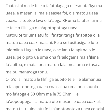
Faatasi ai ma le tele o faʻatulagaga o fesoʻotaʻiga ma
uaea, e masani ai ma e seasea foi, o a matou uaea
coaxial e toetoe lava o faʻaoga RF uma faʻatasi ai ma
le tele o filifiliga o faʻapotopotoga uaea.
Matou te tuʻuina atu foʻi faʻataʻitaʻiga faʻapitoa o la
matou uaea coax masani. Pe o se tusitusiga o loʻo
lolomiina i luga o le uaea, o se lanu faʻapitoa o le
uaea, pe o pito ua uma ona faʻailogaina ma afifiina
faʻapitoa, e mafai ona matou faia mea uma e tusa ai
ma ou manaʻoga tonu.
O lo'o ia i matou le filifiliga aupito tele i le alamanuia
o fa'apotopotoga uaea coaxial ua uma ona saunia
mo fa'aoga e 50 Ohm ma le 75 Ohm. I le
fa'aopoopoga i la matou ofo masani o uaea coaxial,
matou te tu'uina atu fo'i fa'apotopotoga uaea coaxial