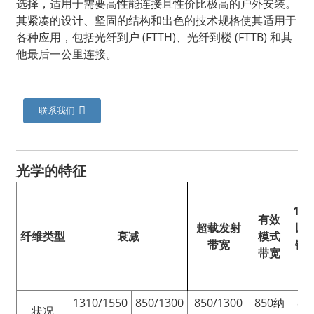
选择，适用于需要高性能连接且性价比极高的户外安装。
其紧凑的设计、坚固的结构和出色的技术规格使其适用于
各种应用，包括光纤到户 (FTTH)、光纤到楼 (FTTB) 和其
他最后一公里连接。
联系我们
光学的
特征
a
10G
有效
超载发射
以
纤维类型
衰减
模式
带宽
链
带宽
1310/1550
850/1300
850/1300
850纳
85
状况