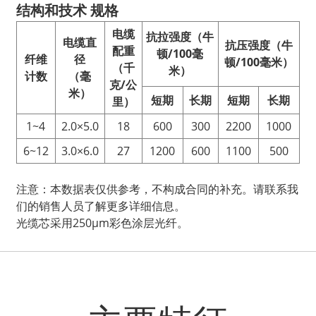
结构和技术
规格
电缆
抗拉强度（牛
电缆直
抗压强度（牛
配重
顿/100毫
纤维
径
顿/100毫米）
（千
米）
计数
（毫
克/公
米）
短期
长期
短期
长期
里）
1~4
2.0×5.0
18
600
300
2200
1000
6~12
3.0×6.0
27
1200
600
1100
500
注意：本数据表仅供参考，不构成合同的补充。请联系我
们的销售人员了解更多详细信息。
光缆芯采用250μm彩色涂层光纤。