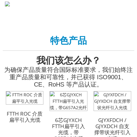
特色产品
我们该怎么办？
为确保产品质量符合国际标准要求，我们始终注
重产品质量和可靠性，并已获得 ISO9001、
CE、RoHS 等产品认证。
GYFTA53 铠装室外光
GYFTA53 铠装室外光
FTTH ROC 介质
缆 96芯
缆 96芯
扁平引入光缆
6芯GJYXCH
GJYXFDCH /
FTTH扁平引入
GJYXDCH 自支
光缆，带
撑带状光纤引入