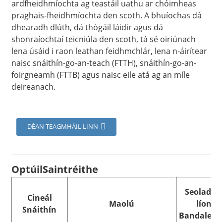
ardfheidhmíochta ag teastáil uathu ar chóimheas
praghais-fheidhmíochta den scoth. A bhuíochas dá
dhearadh dlúth, dá thógáil láidir agus dá
shonraíochtaí teicniúla den scoth, tá sé oiriúnach
lena úsáid i raon leathan feidhmchlár, lena n-áirítear
naisc snáithín-go-an-teach (FTTH), snáithín-go-an-
foirgneamh (FTTB) agus naisc eile atá ag an míle
deireanach.
DÉAN TEAGMHÁIL LINN
Optúil
Saintréithe
Seoladh 
Cineál
Maolú
líonta
Snáithín
Bandaleit