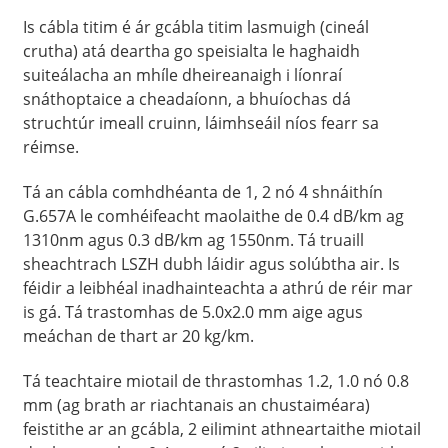
Is cábla titim é ár gcábla titim lasmuigh (cineál
crutha) atá deartha go speisialta le haghaidh
suiteálacha an mhíle dheireanaigh i líonraí
snáthoptaice a cheadaíonn, a bhuíochas dá
struchtúr imeall cruinn, láimhseáil níos fearr sa
réimse.
Tá an cábla comhdhéanta de 1, 2 nó 4 shnáithín
G.657A le comhéifeacht maolaithe de 0.4 dB/km ag
1310nm agus 0.3 dB/km ag 1550nm. Tá truaill
sheachtrach LSZH dubh láidir agus solúbtha air. Is
féidir a leibhéal inadhainteachta a athrú de réir mar
is gá. Tá trastomhas de 5.0x2.0 mm aige agus
meáchan de thart ar 20 kg/km.
Tá teachtaire miotail de thrastomhas 1.2, 1.0 nó 0.8
mm (ag brath ar riachtanais an chustaiméara)
feistithe ar an gcábla, 2 eilimint athneartaithe miotail