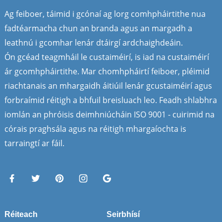
Ag feiboer, táimid i gcónaí ag lorg comhpháirtithe nua
fadtéarmacha chun an branda agus an margadh a
leathnú i gcomhar lenár dtáirgí ardchaighdeáin.
Ón gcéad teagmháil le custaiméirí, is iad na custaiméirí
ár gcomhpháirtithe. Mar chomhpháirtí feiboer, pléimid
riachtanais an mhargaidh áitiúil lenár gcustaiméirí agus
forbraímid réitigh a bhfuil breisluach leo. Feadh shlabhra
iomlán an phróisis deimhniúcháin ISO 9001 - cuirimid na
córais praghsála agus na réitigh mhargaíochta is
tarraingtí ar fáil.
Réiteach
Seirbhísí