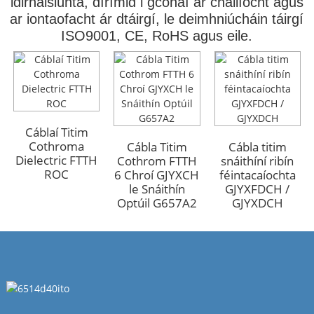
idirnáisiúnta, dírímid i gcónaí ar cháilíocht agus
ar iontaofacht ár dtáirgí, le deimhniúcháin táirgí
ISO9001, CE, RoHS agus eile.
Cábla Optúil
Cábla Optúil
Lasmuigh Armúrtha
Lasmuigh Armúrtha
GYFTA53 96 Croí
GYFTA53 96 Croí
Cáblaí Titim
Cothroma
Cábla Titim
Cábla titim
Dielectric FTTH
Cothrom FTTH
snáithíní ribín
ROC
6 Chroí GJYXCH
féintacaíochta
le Snáithín
GJYXFDCH /
Optúil G657A2
GJYXDCH