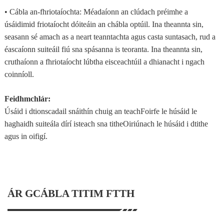
• Cábla an-fhriotaíochta: Méadaíonn an clúdach préimhe a
úsáidimid friotaíocht dóiteáin an chábla optúil. Ina theannta sin,
seasann sé amach as a neart teanntachta agus casta suntasach, rud a
éascaíonn suiteáil fiú sna spásanna is teoranta. Ina theannta sin,
cruthaíonn a fhriotaíocht lúbtha eisceachtúil a dhianacht i ngach
coinníoll.
Feidhmchlár:
Úsáid i dtionscadail snáithín chuig an teachFoirfe le húsáid le
haghaidh suiteála dírí isteach sna titheOiriúnach le húsáid i dtithe
agus in oifigí.
ÁR GCÁBLA TITIM FTTH