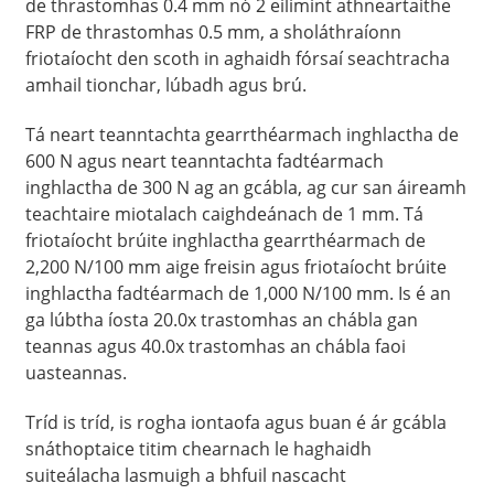
de thrastomhas 0.4 mm nó 2 eilimint athneartaithe
FRP de thrastomhas 0.5 mm, a sholáthraíonn
friotaíocht den scoth in aghaidh fórsaí seachtracha
amhail tionchar, lúbadh agus brú.
Tá neart teanntachta gearrthéarmach inghlactha de
600 N agus neart teanntachta fadtéarmach
inghlactha de 300 N ag an gcábla, ag cur san áireamh
teachtaire miotalach caighdeánach de 1 mm. Tá
friotaíocht brúite inghlactha gearrthéarmach de
2,200 N/100 mm aige freisin agus friotaíocht brúite
inghlactha fadtéarmach de 1,000 N/100 mm. Is é an
ga lúbtha íosta 20.0x trastomhas an chábla gan
a
teannas agus 40.0x trastomhas an chábla faoi
uasteannas.
Tríd is tríd, is rogha iontaofa agus buan é ár gcábla
snáthoptaice titim chearnach le haghaidh
suiteálacha lasmuigh a bhfuil nascacht