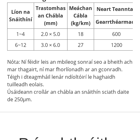
Trastomhas
Meáchan
Neart Teanntach
Líon na
an Chábla
Cábla
Snáithíní
Gearrthéarmach
(mm)
(kg/km)
1~4
2.0 × 5.0
18
600
6~12
3.0 × 6.0
27
1200
Nóta: Ní féidir leis an mbileog sonraí seo a bheith ach
mar thagairt, ní mar fhorlíonadh ar an gconradh.
Téigh i dteagmháil lenár ndíoltóirí le haghaidh
tuilleadh eolais.
Úsáideann croílár an chábla an snáithín sciath daite
de 250μm.