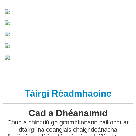
Táirgí Réadmhaoine
Cad a Dhéanaimid
Chun a chinntiú go gcomhlíonann cáilíocht ár
dtáirgí na ceanglais chaighdeánacha