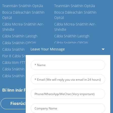
Teanntáin Snáithín Optúla
Teanntáin Snáithín Optúla
Bosca Dáileacháin Snáithín
Bosca Dáileacháin Snáithín
Optúil
Optúil
Cábla Micrea-Snáithín Aer-
Cábla Micrea-Snáithín Aer-
Shéidte
Shéidte
Cábla Snáithín Laistigh
Cábla Snáithín Laistigh
Cábla Snáithín OPGW
Cábla Snáithín OPGW
Leave Your Message
Cábla Snáithín Aeir
Cábla Snáithín Aeir
Fíor 8 Cábla Snáithín
Fíor 8 Cábla Snáithín
Cábla titim FTTH
Cábla titim FTTH
Cábla Snáithín ASU
Cábla Snáithín ASU
Cábla Snáithín ADSS
Cábla Snáithín ADSS
Bí linn inár Feiboer
Fiosrúchán Anois