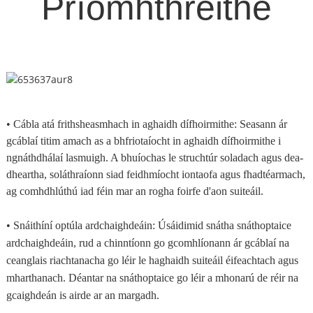
Príomhthréithe
• Cábla atá frithsheasmhach in aghaidh dífhoirmithe: Seasann ár
gcáblaí titim amach as a bhfriotaíocht in aghaidh dífhoirmithe i
ngnáthdhálaí lasmuigh. A bhuíochas le struchtúr soladach agus dea-
dheartha, soláthraíonn siad feidhmíocht iontaofa agus fhadtéarmach,
ag comhdhlúthú iad féin mar an rogha foirfe d'aon suiteáil.
• Snáithíní optúla ardchaighdeáin: Úsáidimid snátha snáthoptaice
ardchaighdeáin, rud a chinntíonn go gcomhlíonann ár gcáblaí na
ceanglais riachtanacha go léir le haghaidh suiteáil éifeachtach agus
mharthanach. Déantar na snáthoptaice go léir a mhonarú de réir na
gcaighdeán is airde ar an margadh.