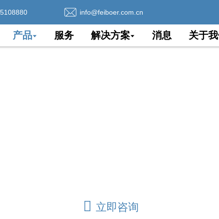
75108880
info@feiboer.com.cn
产品
服务
解决方案
消息
关于我
FTTH入户电缆
NU（光网络单元）安装在家庭用户或企业用户所在地的光纤
长和协议的透明度，降低对环境和电源的要求，并简化维
立即咨询