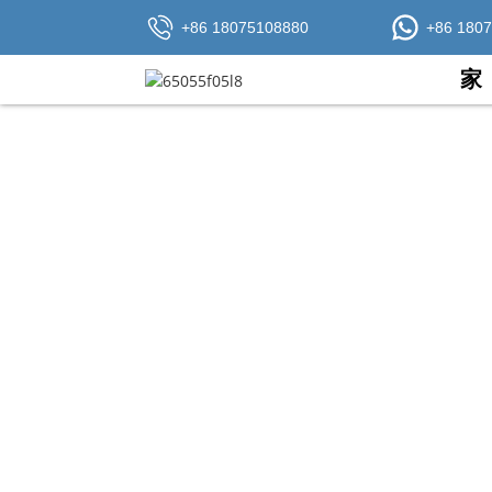
+86 18075108880
+86 180
家
FTTH 指的是光纤到户，是一种将 O
的带宽，还能提高数据形式、速度、波