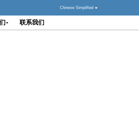
Chinese Simplified
们
联系我们
接入应用方式。FTTH 不仅可以提供更大
护和安装。