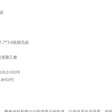
无卤
.7*3.8低烟无卤
密度聚乙烯
8.0 HDPE
8HDPE
卤
套、数根光纤和两个介电强度元件组成，以提供高抗压强度。光