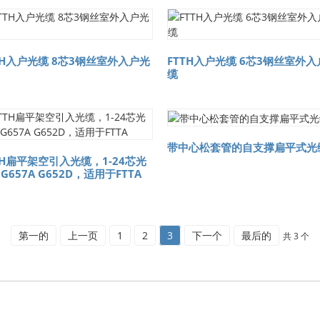
TH入户光缆 8芯3钢丝室外入户光
FTTH入户光缆 6芯3钢丝室外入
缆
带中心松套管的自支撑扁平式光
TH扁平架空引入光缆，1-24芯光
G657A G652D，适用于FTTA
第一的
上一页
1
2
3
下一个
最后的
共 3 个