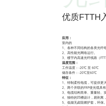
优质FTT
应用：
室内的
1、各种不同结构的各类光纤
2、高性能光网络运行。
3、楼宇内高速光纤线路（FTT
温度范围：
工作温度：-20℃ 至 60℃
储存条件：-20℃至60℃
特征：
1、特制柔性电缆，可提供更
2、两个并联的FRP使光缆具
3、电缆结构简单、重量轻、
4、独特的凹槽设计，易剥离
5、低烟无卤阻燃护套，环保