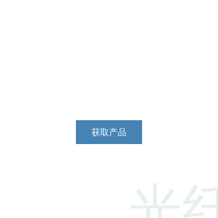
免费金融服务（信贷
旨在解决客户的财务困境，降低客户的财务风险，解决
急资金的问题，并为客户的发展提供稳定的资金支持。
获取产品
光