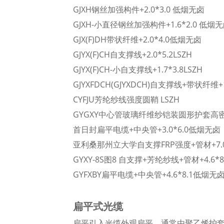
GJXH
钢丝加强构件+2.0*3.0 低烟无卤
GJXH-小直径
钢丝加强构件+1.6*2.0 低烟
GJX(F)DH
带状纤维+2.0*4.0低烟无卤
GJYX(F)CH
自支撑线+2.0*5.2LSZH
GJYX(F)CH-小
自支撑线+1.7*3.8LSZH
GJYXFDCH(GJYXDCH)
自支撑线+带状纤维+1
CYFJU
芳纶纱线强度圆鞘 LSZH
GYGXY
中心管玻璃纤维纱铠装圆形护套高
首日封
扁平电缆+中央管+3.0*6.0低烟无卤
亚利桑那州立大学
自支撑FRP强度+管材+7.0/
GYXY-8S
图8 自支撑+芳纶纱线+管材+4.6*8.
GYFXBY
扁平电缆+中央管+4.6*8.1低烟无
扁平式光缆
扁平引入光缆外观扁平，通常由聚乙烯护