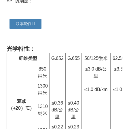
APL防潮层；
联系我们
光学特性：
纤维类型
G.652
G.655
50/125微米
62.5/1
850
≤3.0 dB/公
≤3.3 d
纳米
里
里
a
1300
≤1.0 dB/km
≤1.0 d
纳米
衰减
≤0.36
≤0.40
1310
（+20）
℃
）
dB/公
dB/公
纳米
里
里
≤0.22
≤0.23