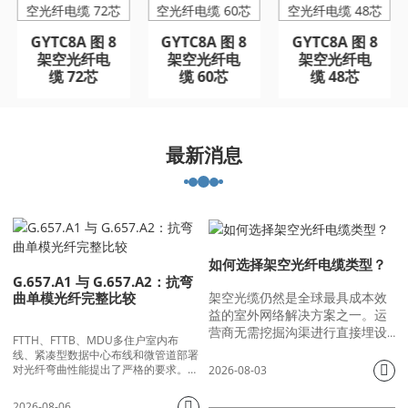
GYTC8A 图 8
GYFTA53 铠装室外光
GYFTA53 铠装室外光
GYTC8A 图 8
GYTC8A 图 8
架空光纤电
缆 96芯
缆 96芯
架空光纤电
架空光纤电
缆 72芯
缆 60芯
缆 48芯
最新消息
如何选择架空光纤电缆类型？
G.657.A1 与 G.657.A2：抗弯
架空光缆仍然是全球最具成本效
曲单模光纤完整比较
益的室外网络解决方案之一。运
营商无需挖掘沟渠进行直接埋设
FTTH、FTTB、MDU多住户室内布
或铺设地下管道，而是将光缆悬
线、紧凑型数据中心布线和微管道部署
挂在电线杆、输电塔和建筑物外
对光纤弯曲性能提出了严格的要求。传
2026-08-03
墙上，以提供宽带、电网通信和
统的G.652.D单模光纤在弯曲半径过小
时会产生明显的宏弯损耗，导致光衰减
专用网络连接。然而，许多工程
2026-08-06