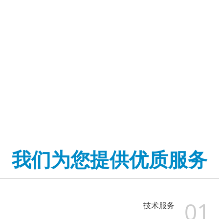
3. 高强度、耐水解的松套管
4. 特殊的管材填充化合物可确保对纤维的关键保护。
5. 绞合线的高抗拉强度满足自支撑要求，并降低了安装成
本。
6. 为确保电缆防水，采取以下措施：APL防潮层、100%电缆
芯填充、松套管填充化合物、采用钢丝作为中心加强件
我们为您提供优质服务
01
技术服务