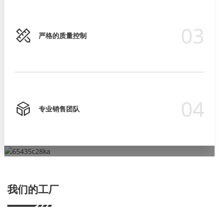
03
严格的质量控制
04
专业销售团队
严格的质量控制
专业销售团队
超过15年的ODM/OEM经验
专业研发团队
为确保产品质量符合国际标准要求，我们始终注重产品质量和可
我们有严格的培训流程，让他们在客户面前表现得专业，并为客
OEM/ODM订单让客户更好地推广自己的品牌。
我们的研发部门占公司总规模的 60%。
靠性，并已获得 ISO9001、CE、RoHS 等产品认证。
户提供解决方案。
我们的工厂