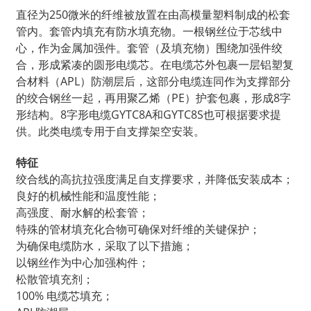
直径为250微米的纤维被放置在由高模量塑料制成的松套
管内。套管内填充有防水填充物。一根钢丝位于芯线中
心，作为金属加强件。套管（及填充物）围绕加强件绞
合，形成紧凑的圆形电缆芯。在电缆芯外包裹一层铝塑复
合材料（APL）防潮层后，这部分电缆连同作为支撑部分
的绞合钢丝一起，再用聚乙烯（PE）护​​套包裹，形成8字
形结构。8字形电缆GYTC8A和GYTC8S也可根据要求提
供。此类电缆专用于自支撑架空安装。
特征
绞合线的高抗拉强度满足自支撑要求，并降低安装成本；
良好的机械性能和温度性能；
高强度、耐水解的松套管；
特殊的管材填充化合物可确保对纤维的关键保护；
为确保电缆防水，采取了以下措施；
以钢丝作为中心加强构件；
松散管填充剂；
100% 电缆芯填充；