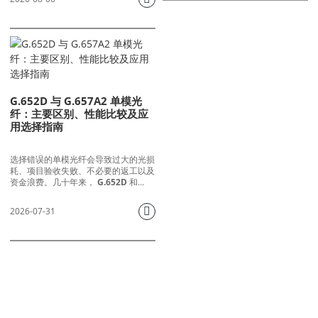
过大、PON业务不稳定、间歇性掉线甚
师和采购专业人员面临着反复出
至现场光纤断裂。ITU-T发布了G.657
现的挑战：选择错误的架空光缆
标准来解决这一痛点，定义了两种主流
类型会导致过早失效、安装成本
的向下兼容的抗弯曲光纤。
过高、信号衰减、高压输电线路
附近的安全隐患以及硬件不兼容
等问题。
G.652D 与 G.657A2 单模光
纤：主要区别、性能比较及应
用选择指南
选择错误的单模光纤会导致过大的光损
耗、项目验收失败、不必要的返工以及
资金浪费。几十年来，
G.652D
和
G.657A2
从长途电信骨干网、城域光
纤链路、数据中心布线到FTTH光纤到
2026-07-31
户部署，G.652D光纤已在全球光纤项
目中占据主导地位。许多采购经理、现
场工程师和网络设计师不断面临同样的
困惑：何时应该部署G.652D光纤？哪
些场景需要使用G.657A2抗弯曲光纤？
这两种光纤类型能否在混合网络中熔
接？
今天就联系我们的团队吧！