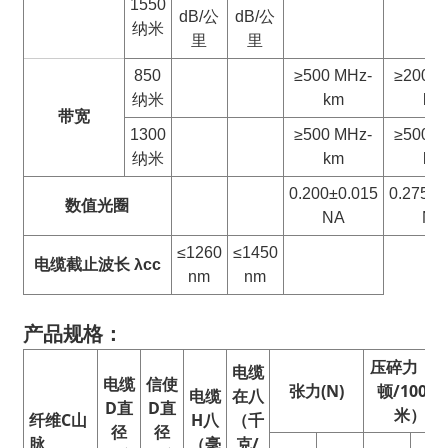
1550
dB/公
dB/公
纳米
里
里
850
≥500 MHz-
≥200 M
纳米
km
km
带宽
1300
≥500 MHz-
≥500 M
纳米
km
km
0.200±0.015
0.275±0
数值
光圈
NA
NA
≤1260
≤1450
电缆截止波长 λcc
nm
nm
产品规格：
压碎力（
电缆
电缆
信使
张力(N)
顿/100毫
电缆
在
八
D
直
D
直
米）
纤维
C
山
H
八
（千
径
径
脉
（毫
克/