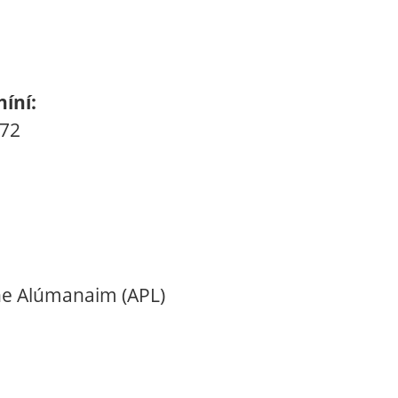
íní:
-72
ine Alúmanaim (APL)