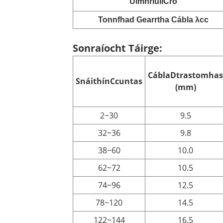
Uimhriúil
Cró
Tonnfhad Gearrtha Cábla λcc
Sonraíocht Táirge:
Cábla
D
trastomhas
Snáithín
C
cuntas
(mm)
2~30
9.5
32~36
9.8
38~60
10.0
62~72
10.5
74~96
12.5
78~120
14.5
122~144
16.5