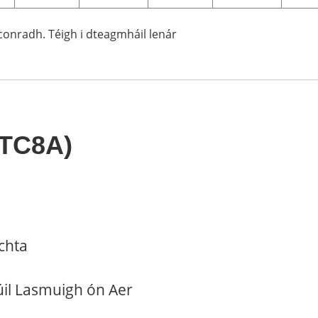
gconradh. Téigh i dteagmháil lenár
YTC8A)
chta
úil Lasmuigh ón Aer