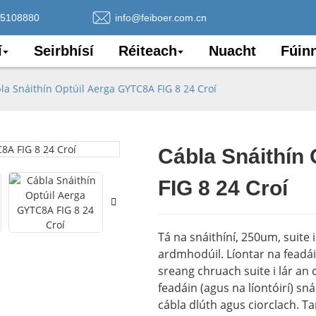
75108880
info@feiboer.com.cn
í
Seirbhísí
Réiteach
Nuacht
Fúin
la Snáithín Optúil Aerga GYTC8A FIG 8 24 Croí
Cábla Snáithín
Loading..
Loading..
FIG 8 24 Croí
Tá na snáithíní, 250um, suite 
ardmhodúil. Líontar na feadái
sreang chruach suite i lár an 
feadáin (agus na líontóirí) sná
cábla dlúth agus ciorclach. T