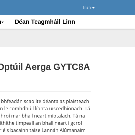
Irish
n
Déan Teagmháil Linn
 Optúil Aerga GYTC8A
.
.
Load
Load
i bhfeadán scaoilte déanta as plaisteach
n le comhdhúil líonta uiscedhíonach. Tá
chroí mar bhall neart miotalach. Tá na
ithithe timpeall an bhall neart i gcroí
ar éis bacainn taise Lannán Alúmanaim