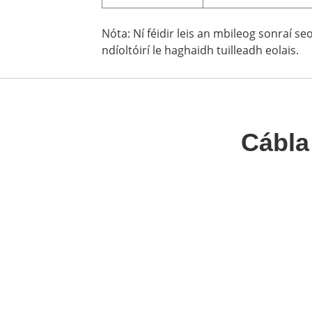
Nóta: Ní féidir leis an mbileog sonraí s
ndíoltóirí le haghaidh tuilleadh eolais.
Cábla