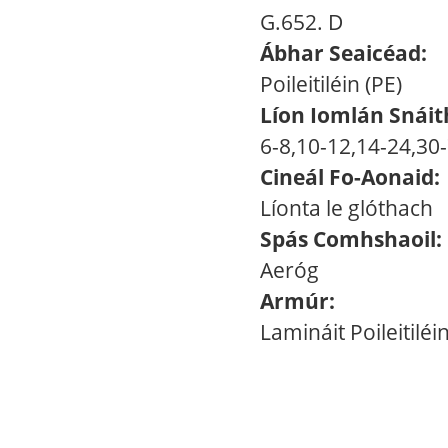
G.652. D
Ábhar Seaicéad:
Poileitiléin (PE)
Líon Iomlán Snáith
6-8,10-12,14-24,30
Cineál Fo-Aonaid:
Líonta le glóthach
Spás Comhshaoil:
Aeróg
Armúr:
Lamináit Poileitilé