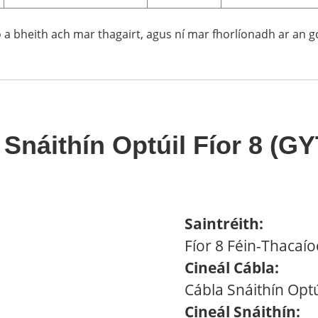
eo a bheith ach mar thagairt, agus ní mar fhorlíonadh ar an 
 Snáithín Optúil Fíor 8 (G
Saintréith:
Fíor 8 Féin-Thacaío
Cineál Cábla:
Cábla Snáithín Opt
Cineál Snáithín: