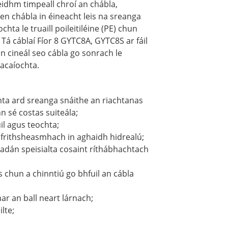
feidhm timpeall chroí an chábla,
n chábla in éineacht leis na sreanga
hta le truaill poileitiléine (PE) chun
. Tá cáblaí Fíor 8 GYTC8A, GYTC8S ar fáil
 an cineál seo cábla go sonrach le
hacaíochta.
ta ard sreanga snáithe an riachtanas
n sé costas suiteála;
l agus teochta;
 frithsheasmhach in aghaidh hidrealú;
adán speisialta cosaint ríthábhachtach
s chun a chinntiú go bhfuil an cábla
r an ball neart lárnach;
lte;