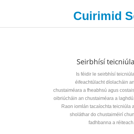
Cuirimid S
Seirbhísí teicniúl
Is féidir le seirbhísí teicniúl
éifeachtúlacht díolacháin a
chustaiméara a fheabhsú agus costai
oibriúcháin an chustaiméara a laghdú
Raon iomlán tacaíochta teicniúla 
sholáthar do chustaiméirí chu
fadhbanna a réiteach