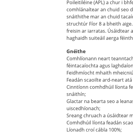
Poileitiléine (APL) a chur i bh
comhlánaítear an chuid seo de
snáithithe mar an chuid tacaíoc
struchtúr Fíor 8 a bheith aige
freisin ar iarratas. Úsáidtear
haghaidh suiteáil aerga féint
Gnéithe
Comhlíonann neart teanntach
féintacaíochta agus laghdaíon
Feidhmíocht mhaith mheicniúi
Feadán scaoilte ard-neart atá
Cinntíonn comhdhúil líonta fe
snáithín;
Glactar na bearta seo a leana
uiscedhíonach;
Sreang chruach a úsáidtear ma
Comhdhúil líonta feadán scaoi
Líonadh croí cábla 100%;