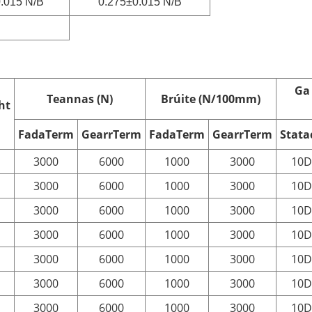
.015 N/B
0.275±0.015 N/B
Ga
Teannas (N)
Brúite (N/100mm)
ht
Fada
T
erm
Gearr
T
erm
Fada
T
erm
Gearr
T
erm
Stata
3000
6000
1000
3000
10D
3000
6000
1000
3000
10D
3000
6000
1000
3000
10D
3000
6000
1000
3000
10D
3000
6000
1000
3000
10D
3000
6000
1000
3000
10D
3000
6000
1000
3000
10D