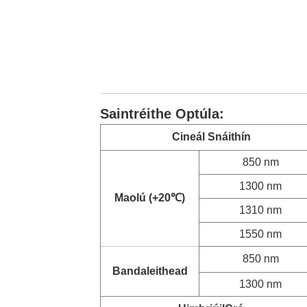
Saintréithe Optúla:
Cineál Snáithín
850 nm
1300 nm
Maolú (+20
℃
)
1310 nm
1550 nm
850 nm
Bandaleithead
1300 nm