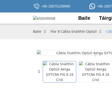
+86 18075108880
+86 180
Baile
Táirg
Baile
Fíor 8 Cábla Snáithín Optúil
Cáb
Loading...
Loading...