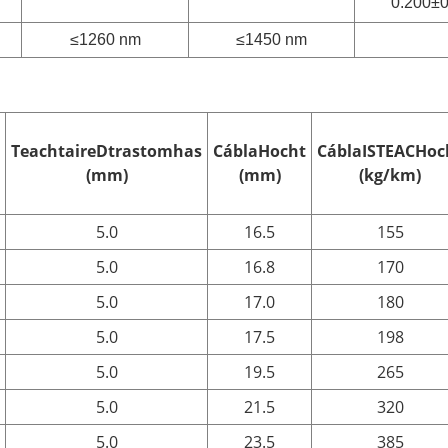
0.200±0
≤1260 nm
≤1450 nm
Teachtaire
D
trastomhas
Cábla
H
ocht
Cábla
ISTEACH
oc
(mm)
(mm)
(kg/km)
5.0
16.5
155
5.0
16.8
170
5.0
17.0
180
5.0
17.5
198
5.0
19.5
265
5.0
21.5
320
5.0
23.5
385