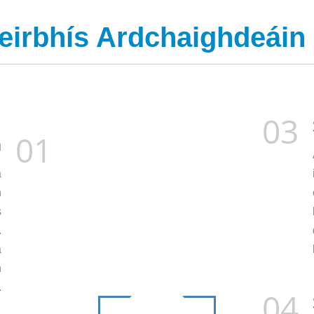
eirbhís Ardchaighdeáin a
03
01
a
a
n
s
.
a
n
.
04