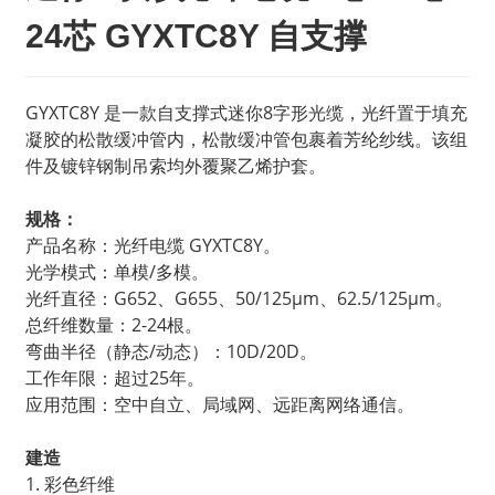
24芯 GYXTC8Y 自支撑
GYXTC8Y 是一款自支撑式迷你8字形光缆，光纤置于填充
凝胶的松散缓冲管内，松散缓冲管包裹着芳纶纱线。该组
件及镀锌钢制吊索均外覆聚乙烯护套。
规格：
产品名称：光纤电缆 GYXTC8Y。
光学模式：单模/多模。
光纤直径：G652、G655、50/125μm、62.5/125μm。
总纤维数量：2-24根。
弯曲半径（静态/动态）：10D/20D。
工作年限：超过25年。
应用范围：空中自立、局域网、远距离网络通信。
建造
1. 彩色纤维