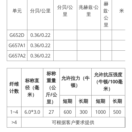
赫
分贝/公
兆赫兹·公
单元
分贝/公里
兹·
米
里
里
公
里
G652D
0.36/0.22
G657A1
0.36/0.22
G657A2
0.36/
0.22
标称
允许抗压强度
允许拉力（牛
标称直
重量
（牛顿/100毫
纤维
顿）
径（毫
（公
米）
计数
米）
斤/公
短期
长期
短期
长期
里）
1~4
6.0*3.0
27
600
300
1000
500
>4
可根据客户要求提供