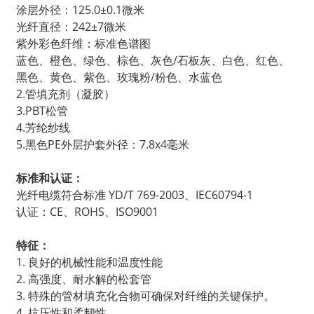
涂层外径：125.0±0.1微米
光纤直径：242±7微米
紫外彩色纤维：标准色谱图
蓝色、橙色、绿色、棕色、灰色/石板灰、白色、红色、
黑色、黄色、紫色、玫瑰粉/粉色、水蓝色
2.管填充剂（凝胶）
3.PBT松管
4.芳纶纱线
5.黑色PE外层护套外径：7.8x4毫米
标准和认证：
光纤电缆符合标准 YD/T 769-2003、IEC60794-1
a
认证：CE、ROHS、ISO9001
特征：
1. 良好的机械性能和温度性能
2. 高强度、耐水解的松套管
3. 特殊的管材填充化合物可确保对纤维的关键保护。
4. 抗压性和柔韧性