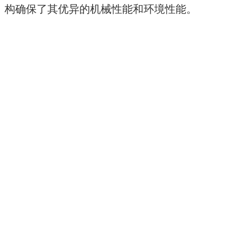
构确保了其优异的机械性能和环境性能。
特征
1. 良好的机械性能和温度性能
2. PE护套保护电缆免受紫外线辐射
3. 高强度、耐水解的松套管
4. 特殊的管材填充化合物可确保对纤维的关键保护。
5. 绞合线的高抗拉强度满足自支撑要求，并降低了安装成
本。
6. 为确保电缆防水，采取了以下措施：
APL防潮层，100%电缆芯填充，松套管填充化合物，钢丝用
作中心加强件