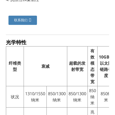
联系我们
光学特性
有
效
10GB/S
纤维类
超载的发
模
以太网
衰减
型
射带宽
态
链路长
带
度
宽
850
1310/1550
850/1300
850/1300
850纳
状况
纳
纳米
纳米
纳米
米
米
兆