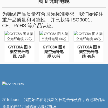
图 8 光纤电缆
为确保产品质量符合国际标准要求，我们始终注
重产品质量和可靠性，并已获得 ISO9001、
CE、RoHS 等产品认证。
GYTC8A 图 8
GYFTA53 铠装室外光
GYFTA53 铠装室外光
GYTC8A 图 8
GYTC8A 图 8
架空光纤电
缆 96芯
缆 96芯
架空光纤电
架空光纤电
缆 72芯
缆 60芯
缆 48芯
在 feiboer，我们始终在寻找新的长期合作伙伴，通过我们高
质量的产品共同拓展品牌和市场。