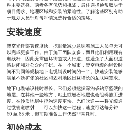
种主要选择。两者各有优势和挑战，最佳选择通常取决于
项目需求、地理区域和安装的紧迫性。了解这些区别有助
于规划人员针对每种情况选择合适的策略。
安装速度
架空光纤部署速度快。挖掘量减少意味着施工人员每天可
以完成更多工作。由于施工团队众多，而且他们利用现有
电线杆，因此无需破坏街道或人行道。这避免了大面积道
路封闭和对公众的干扰。在一个城市，架空电缆的铺设时
间不到同等规模地下电缆铺设时间的一半。快速安装能够
满足不断扩张的社区和农村地区日益增长的互联网需求。
地下电缆铺设耗时最长。它们必须挖掘深沟或钻穿坚硬的
地层。在其他一些地方，粘土或岩石地层也会阻碍施工进
度。在沙质地层中挖沟速度更快。光纤吹送——将光缆通
过微管道喷射——可以加快这一过程，速度可达每分钟
60 至 85 米，但前期准备工作仍然非常耗时。
初始成本