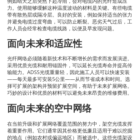
例如晴天之后突然下起冷雨，会对电缆内的光纤造成压
力。使用能够缓解这种温度波动的材料是关键。有些电缆
带有散热层或隔冷层。良好的安装，例如保持适当的张力
并避免电缆过度弯曲，可以防止断裂。恶劣天气过后，工
作人员会经常检查电缆线路，以便及早发现问题。
面向未来和适应性
光纤网络必须随着新技术和不断增长的需求而发展演进。
采用优质光缆和耐用锚固件，可以延长光缆寿命并提高传
输能力。ADSS光缆重量轻，因此施工人员可以快速安装
——每天最多可安装5公里——从而节省成本和时间。选
择可扩展的架构并预留扩展空间，有助于未来扩展网络。
巧妙的设计和优质的材料可以避免未来昂贵的维修费用。
面向未来的空中网络
在当前升级和扩展网络覆盖范围的努力中，架空光缆发挥
着重要作用。它们通常因其价格更低廉且适用于难以挖掘
的地点（例如农村或偏远地区）而被选中。这些光缆架设