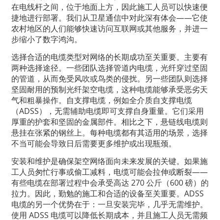
在电线杆之间，位于地面上方，因此施工人员可以快速便
捷地进行部署。我们从卫星通信中对此深有体会——它使
农村地区的人们能够快速访问互联网或其他服务，并进一
步缩小了数字鸿沟。
选择合适的电缆类型对网络的长期成功至关重要。主要有
两种选择途径。一些团队选择管道内电缆，光纤穿过坚固
的管道，从而免受风吹或鸟类的侵扰。另一些团队则选择
坚固耐用的预制光纤架空电缆，这种电缆能够承受恶劣天
气和粗暴操作。自支撑电缆，例如全介质自支撑电缆
（ADSS），无需辅助电缆即可支撑自身重量。它们采用
厚重的护套和坚固的金属部件。相比之下，悬链线电缆则
悬挂在张紧的钢丝上。每种电缆都有其适用的场景，选择
不当可能会导致日后需要更多维护或出现瓶颈。
安装和维护是确保架空网络面向未来发展的关键。如果施
工人员匆忙行事或偷工减料，电缆可能会拉伸或断裂——
有些电缆在部署过程中会承受高达 270 公斤（600 磅）的
拉力。因此，勤勉的施工和合适的设备至关重要。ADSS
电缆的另一个优势在于：一旦安装完毕，几乎无需维护。
使用 ADSS 电缆可以降低长期成本，并且施工人员无需频