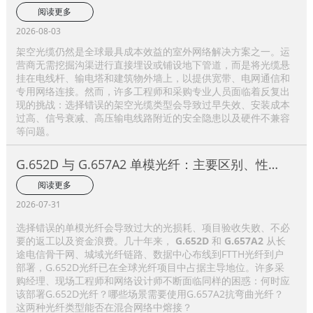
阅读更多
2026-08-03
架空光缆仍然是全球最具成本效益的室外网络解决方案之一。运
营商无需挖掘沟渠进行直接埋设或铺设地下管道，而是将光缆悬
挂在电线杆、输电塔和建筑物外墙上，以提供宽带、电网通信和
专用网络连接。然而，许多工程师和采购专业人员面临着反复出
现的挑战：选择错误的架空光缆类型会导致过早失效、安装成本
过高、信号衰减、高压输电线路附近的安全隐患以及硬件不兼容
等问题。
G.652D 与 G.657A2 单模光纤：主要区别、性能
比较及应用选择指南
阅读更多
2026-07-31
选择错误的单模光纤会导致过大的光损耗、项目验收失败、不必
要的返工以及资金浪费。几十年来，
G.652D
和
G.657A2
从长
途电信骨干网、城域光纤链路、数据中心布线到FTTH光纤到户
部署，G.652D光纤已在全球光纤项目中占据主导地位。许多采
购经理、现场工程师和网络设计师不断面临同样的困惑：何时应
该部署G.652D光纤？哪些场景需要使用G.657A2抗弯曲光纤？
这两种光纤类型能否在混合网络中熔接？