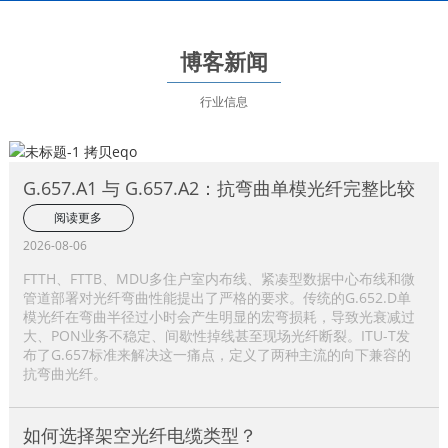
博客新闻
行业信息
G.657.A1 与 G.657.A2：抗弯曲单模光纤完整比较
阅读更多
2026-08-06
FTTH、FTTB、MDU多住户室内布线、紧凑型数据中心布线和微
管道部署对光纤弯曲性能提出了严格的要求。传统的G.652.D单
模光纤在弯曲半径过小时会产生明显的宏弯损耗，导致光衰减过
大、PON业务不稳定、间歇性掉线甚至现场光纤断裂。ITU-T发
布了G.657标准来解决这一痛点，定义了两种主流的向下兼容的
抗弯曲光纤。
如何选择架空光纤电缆类型？