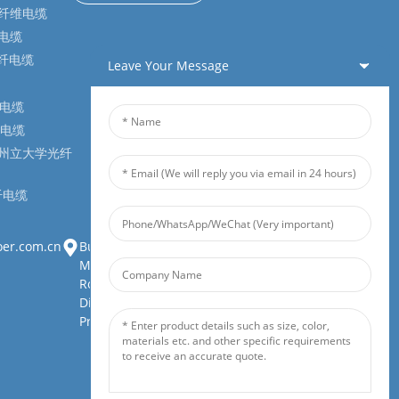
纤维电缆
电缆
光纤电缆
Leave Your Message
纤电缆
户电缆
州立大学光纤
纤电缆
oer.com.cn
Building 1, Zhongjianbaobao
Mansion, No. 30, Lianhu 3rd
Road, Tianding Street, Yuelu
District, Changsha City, Hunan
Province