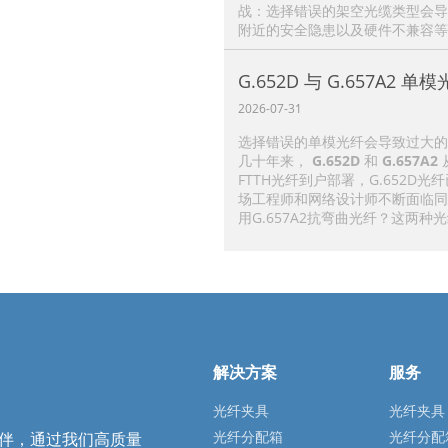
战：选择错误的架空光缆类型会导
附近的安全隐患以及硬件不兼容等
G.652D 与 G.657A
及应用选择指南
2026-07-31
选择错误的单模光纤会导致过大的
几十年来，
G.652D
和
G.657A2
FTTH光纤到户部署，G.652
场工程师和网络设计师不断面临同
用G.657A2抗弯曲光纤？这两
解决方案
服务
光纤夹具
光纤夹具
光纤分配箱
光纤分配
作伙伴，通过我们高质量