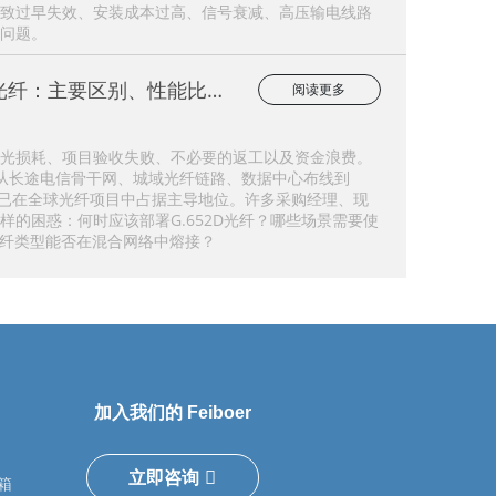
致过早失效、安装成本过高、信号衰减、高压输电线路
问题。
2 单模光纤：主要区别、性能比较
阅读更多
光损耗、项目验收失败、不必要的返工以及资金浪费。
从长途电信骨干网、城域光纤链路、数据中心布线到
D光纤已在全球光纤项目中占据主导地位。许多采购经理、现
样的困惑：何时应该部署G.652D光纤？哪些场景需要使
种光纤类型能否在混合网络中熔接？
加入我们的 Feiboer
立即咨询
箱