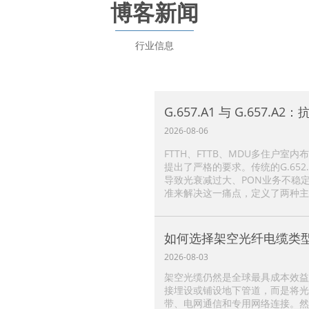
博客新闻
行业信息
G.657.A1 与 G.657
2026-08-06
FTTH、FTTB、MDU多住户
提出了严格的要求。传统的G.65
导致光衰减过大、PON业务不稳定、
准来解决这一痛点，定义了两种主
如何选择架空光纤电缆类
2026-08-03
架空光缆仍然是全球最具成本效益
接埋设或铺设地下管道，而是将光
带、电网通信和专用网络连接。然