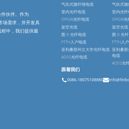
气吹式微纤维电缆
气吹式微
室内光纤电缆
室内光纤
合作伙伴。作为
OPGW光纤电缆
OPGW
地市场需求，并开发具
架空光缆
架空光缆
证流程中，我们提供最
图 8 光纤电缆
图 8 光
FTTH入户电缆
FTTH入
亚利桑那州立大学光纤电缆
亚利桑那
电缆
ADSS光纤电缆
ADSS光
跟着我们
0086-18075108880
info@feib