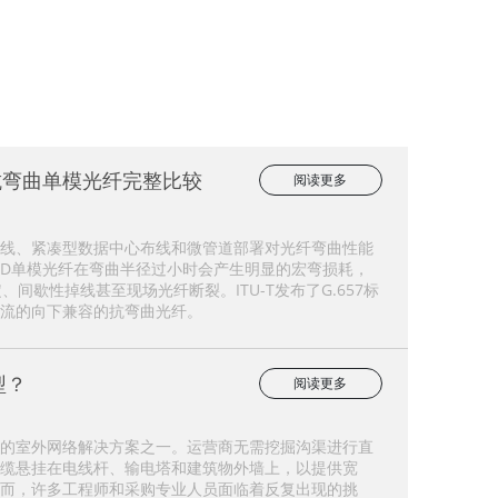
.A2：抗弯曲单模光纤完整比较
阅读更多
室内布线、紧凑型数据中心布线和微管道部署对光纤弯曲性能
2.D单模光纤在弯曲半径过小时会产生明显的宏弯损耗，
间歇性掉线甚至现场光纤断裂。ITU-T发布了G.657标
流的向下兼容的抗弯曲光纤。
型？
阅读更多
的室外网络解决方案之一。运营商无需挖掘沟渠进行直
缆悬挂在电线杆、输电塔和建筑物外墙上，以提供宽
而，许多工程师和采购专业人员面临着反复出现的挑