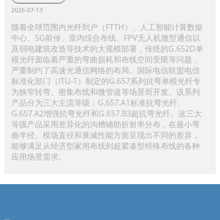
2026-07-13
随着全球范围内光纤到户（FTTH）、人工智能计算数据
中心、5G前传、室内综合布线、FPV无人机微型通信以
及弱电建筑改造等技术的大规模部署，传统的G.652D单
模光纤面临着严重的弯曲损耗和布线空间受限等问题，
严重制约了高速光通信网络的布局。国际电信联盟电信
标准化部门（ITU-T）制定的G.657系列抗弯单模光纤专
为狭窄转弯、密集布线和微管道等场景而开发。该系列
产品分为三大主流等级：G.657.A1标准抗弯光纤、
G.657.A2增强抗弯光纤和G.657.B3超抗弯光纤。这三大
等级产品采用差异化的沟槽辅助折射率分布，在最小弯
曲半径、模场直径和衰减性能方面呈现出不同的差异，
能够满足从经济型家用布线到超紧凑型特殊布线的各种
应用场景需求。