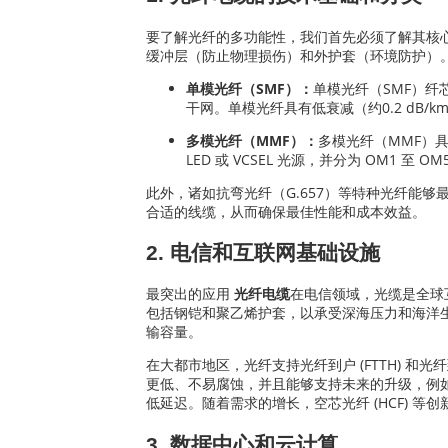
要了解光纤的多功能性，我们首先必须了解其核
缓冲层（防止物理损伤）和外护套（环境防护）
单模光纤（SMF）：
单模光纤（SMF）
干网。单模光纤具有低衰减（约0.2 dB/km
多模光纤（MMF）：
多模光纤（MMF）具
LED 或 VCSEL 光源，并分为 OM1 至 
此外，诸如抗弯光纤（G.657）等特种光纤能
合适的线缆，从而确保最佳性能和成本效益。
2. 电信和互联网基础设施
最突出的应用
光纤电缆
在电信领域，光缆是全球
包括钢铠和聚乙烯护套，以承受深海压力和海洋生
输容量。
在大都市地区，光纤支持光纤到户 (FTTH) 和
更低、不易腐蚀，并且能够支持未来的升级，例如
低延迟。随着需求的增长，空芯光纤 (HCF) 等创
3. 数据中心和云计算