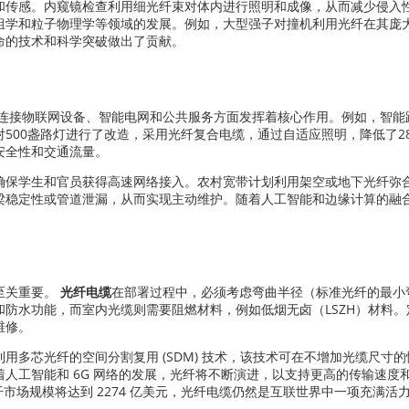
和传感。内窥镜检查利用细光纤束对体内进行照明和成像，从而减少侵入
组学和粒子物理学等领域的发展。例如，大型强子对撞机利用光纤在其庞
命的技术和科学突破做出了贡献。
连接物联网设备、智能电网和公共服务方面发挥着核心作用。例如，智能
500盏路灯进行了改造，采用光纤复合电缆，通过自适应照明，降低了2
安全性和交通流量。
确保学生和官员获得高速网络接入。农村宽带计划利用架空或地下光纤弥
梁稳定性或管道泄漏，从而实现主动维护。随着人工智能和边缘计算的融
至关重要。
光纤电缆
在部署过程中，必须考虑弯曲半径（标准光纤的最小
防水功能，而室内光缆则需要阻燃材料，例如低烟无卤（LSZH）材料。
维修。
用多芯光纤的空间分割复用 (SDM) 技术，该技术可在不增加光缆尺寸
人工智能和 6G 网络的发展，光纤将不断演进，以支持更高的传输速度
光纤市场规模将达到 2274 亿美元，光纤电缆仍然是互联世界中一项充满