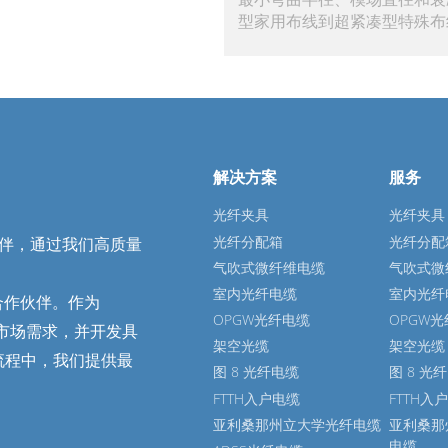
型家用布线到超紧凑型特殊布
解决方案
服务
光纤夹具
光纤夹具
光纤分配箱
光纤分配
作伙伴，通过我们高质量
气吹式微纤维电缆
气吹式微
室内光纤电缆
室内光纤
合作伙伴。作为
OPGW光纤电缆
OPGW
地市场需求，并开发具
架空光缆
架空光缆
证流程中，我们提供最
图 8 光纤电缆
图 8 光
FTTH入户电缆
FTTH入
亚利桑那州立大学光纤电缆
亚利桑那
电缆