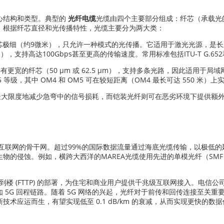
心结构和类型。典型的
光纤电缆
光缆由四个主要部分组成：纤芯（承载光
。根据纤芯直径和光传播特性，光缆主要分为两大类：
纤芯极细（约9微米），只允许一种模式的光传播。它适用于激光光源，是
），支持高达100Gbps甚至更高的传输速度。常用标准包括ITU-T G.652和
有更宽的纤芯（50 µm 或 62.5 µm），支持多条光路，因此适用于局
OM5 等级，其中 OM4 和 OM5 可在较短距离（OM4 最长可达 550 米）上实
够最大限度地减少急弯中的信号损耗，而铠装光纤则可在恶劣环境下提供额
互联网的骨干网。超过99%的国际数据流量通过海底光缆传输，以极低
物的侵蚀。例如，横跨大西洋的MAREA光缆使用先进的单模光纤（SM
光纤到楼 (FTTP) 的部署，为住宅和商业用户提供千兆级互联网接入。电
 5G 回程链路。随着 5G 网络的兴起，光纤对于前传和回传连接至关
新技术应运而生，有望实现低至 0.1 dB/km 的衰减，从而实现更快的数