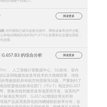
强的抗电磁干扰能力。
？
阅读更多
跳线
光纤跳线已成为连接光器件、网络设备和光纤分配
和电信网络到光纤到户 (FTTH) 部署和企业通信系统，
光连接。
 和 G.657.B3 的综合分析
阅读更多
TH）、人工智能计算数据中心、5G前传、室内
通信以及弱电建筑改造等技术的大规模部署，传统
严重的弯曲损耗和布线空间受限等问题，严重制约了
联盟电信标准化部门（ITU-T）制定的G.657
弯、密集布线和微管道等场景而开发。该系列产
A1标准抗弯光纤、G.657.A2增强抗弯光纤和
这三大等级产品采用差异化的沟槽辅助折射率分布，在
减性能方面呈现出不同的差异，能够满足从经济