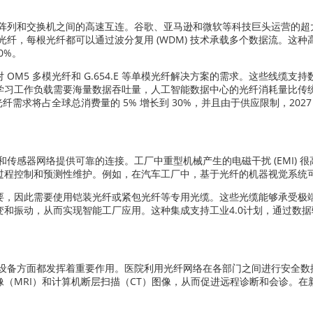
阵列和交换机之间的高速互连。谷歌、亚马逊和微软等科技巨头运营的超
根光纤，每根光纤都可以通过波分复用 (WDM) 技术承载多个数据流。
0%。
动了对 OM5 多模光纤和 G.654.​​E 等单模光纤解决方案的需求。这些
习工作负载需要海量数据吞吐量，人工智能数据中心的光纤消耗量比传统的基于
光纤需求将占全球总消费量的 5% 增长到 30%，并且由于供应限制，202
和传感器网络提供可靠的连接。工厂中重型机械产生的电磁干扰 (EMI) 
过程控制和预测性维护。例如，在汽车工厂中，基于光纤的机器视觉系统
要，因此需要使用铠装光纤或紧包光纤等专用光缆。这些光缆能够承受极
和振动，从而实现智能工厂应用。这种集成支持工业4.0计划，通过数
设备方面都发挥着重要作用。医院利用光纤网络在各部门之间进行安全数
（MRI）和计算机断层扫描（CT）图像，从而促进远程诊断和会诊。
。