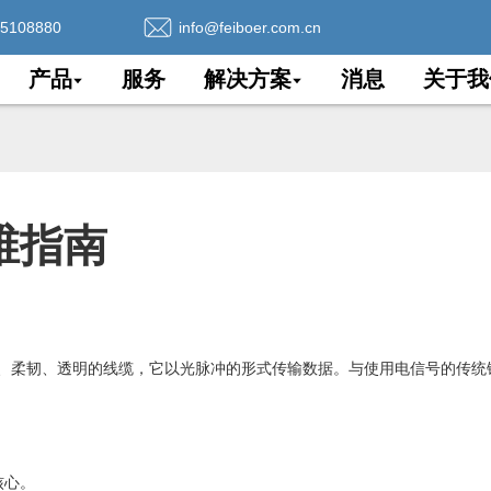
75108880
info@feiboer.com.cn
产品
服务
解决方案
消息
关于我
维指南
、柔韧、透明的线缆，它以光脉冲的形式传输数据。与使用电信号的传统
核心。