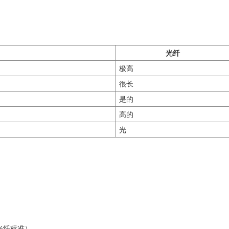
光纤
极高
很长
是的
高的
光
多模光纤标准）