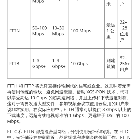
Mbps
米
户
32–
最远
50–100
10–30
128
FTTN
100 Mbps
1 公
Mbps
Mbps
位用
里
户
32–
1–3
1–3
到建
FTTB
10 Gbps
256+
Gbps+
Gbps+
筑物
用户
FTTH 和 FTTP 将光纤直接传输到您的住宅或企业。这意味着无需
再使用传统的铜线，避免网速缓慢。借助 XGS-PON 技术，您可
以享受高达 10 Gbps 的超高速网络，并且上传和下载速度对称。
这对于需要发送大型文件、参加视频会议或使用云应用的用户来
说非常实用。在实际应用中，FTTH 通常可以提供 3 Gbps 以上的
下载速度，远超有线电视标准的 1 Gbps，更远胜于 DSL 的 100
Mbps。
FTTC 和 FTTN 都是混合型网络，分别使用光纤和铜缆。在 FTTC
中，光纤铺设在您家附近，然后铜缆完成剩余的传输工作。FTTN