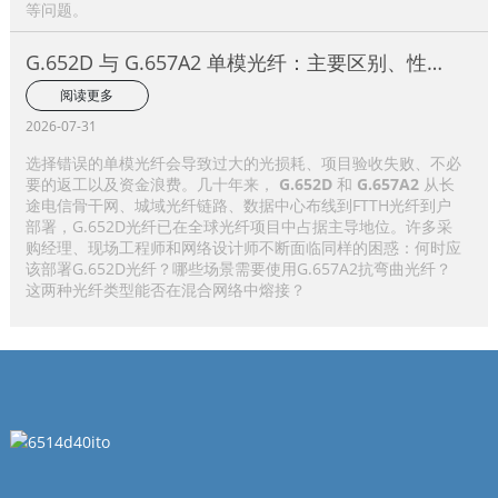
等问题。
G.652D 与 G.657A2 单模光纤：主要区别、性能
比较及应用选择指南
阅读更多
2026-07-31
选择错误的单模光纤会导致过大的光损耗、项目验收失败、不必
要的返工以及资金浪费。几十年来，
G.652D
和
G.657A2
从长
途电信骨干网、城域光纤链路、数据中心布线到FTTH光纤到户
部署，G.652D光纤已在全球光纤项目中占据主导地位。许多采
购经理、现场工程师和网络设计师不断面临同样的困惑：何时应
该部署G.652D光纤？哪些场景需要使用G.657A2抗弯曲光纤？
这两种光纤类型能否在混合网络中熔接？