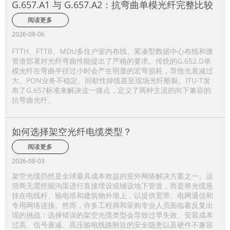
G.657.A1 与 G.657.A2：抗弯曲单模光纤完整比较
阅读更多
2026-08-06
FTTH、FTTB、MDU多住户室内布线、紧凑型数据中心布线和微
管道部署对光纤弯曲性能提出了严格的要求。传统的G.652.D单
模光纤在弯曲半径过小时会产生明显的宏弯损耗，导致光衰减过
大、PON业务不稳定、间歇性掉线甚至现场光纤断裂。ITU-T发
布了G.657标准来解决这一痛点，定义了两种主流的向下兼容的
抗弯曲光纤。
如何选择架空光纤电缆类型？
阅读更多
2026-08-03
架空光缆仍然是全球最具成本效益的室外网络解决方案之一。运
营商无需挖掘沟渠进行直接埋设或铺设地下管道，而是将光缆悬
挂在电线杆、输电塔和建筑物外墙上，以提供宽带、电网通信和
专用网络连接。然而，许多工程师和采购专业人员面临着反复出
现的挑战：选择错误的架空光缆类型会导致过早失效、安装成本
过高、信号衰减、高压输电线路附近的安全隐患以及硬件不兼容