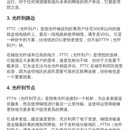
运行。对于任何渴望拥有面向未来的网络的用户来说，它都是理
想之选。
3. 光纤到路边
FTTC（光纤到户）是指光纤铺设到距离用户住宅300米以内的接
线盒或电线杆上。最后一段线路则使用铜缆，通常是VDSL。它是
一种折中的方案，比传统的DSL更快更便宜，但不如FTTH（光纤
到户）快。
在铺设光纤成本过高的地方，FTTC（光纤到户）是理想的选择。
它能满足大多数用户的需求，速度也相当不错，但对于大批量下
载来说，它永远无法与全光纤相提并论。FTTC 在城市和郊区很受
欢迎，因为这些地区的居民需要可靠的互联网连接，但价格也是
一个重要因素。
4. 光纤到节点
FTTN（光纤到节点）是指将光纤连接到一个机柜，为众多家庭提
供服务，然后使用铜缆进行最后一公里传输。这使得运营商能够
更快地为更多客户提供更高的网速。
它成本更低，建设速度更快，充分利用了地下资源。铜缆传输速
度会随着距离的增加而降低。对于农村或分散地区，FTTN（光纤
到节点）通常成本较高。它为那些目前还无法完全部署全光纤的