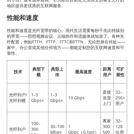
地区提供更优质的互联网服务。
性能和速度
性能和速度是光纤宽带的核心。现代生活需要每秒千兆比特级别
的带宽——想想视频会议、云端协作和流媒体就知道了。各种光
纤配置，例如FTTH、FTTP、FTTC和FTTN，无论您身在何处——
家中、办公室或其他任何地方——都能定制您的互联网速度和可
靠性。
典型下
典型上
距离
可扩
技术
最高速度
载
传
用户
展性
直接
32–
光纤到户/
1–3
1–3
10 Gbps
送货
256+
光纤到楼
Gbps+
Gbps+
上门
用户
离家
32–
100–
30–100
1
300-
128
光纤到户
300
Mbps
Gbps（G.fast）
500
位用