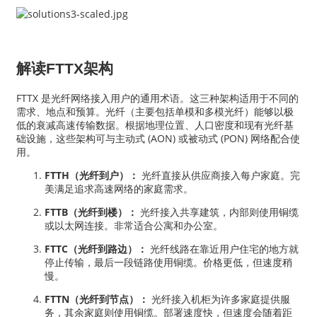
解读FTTX架构
FTTX 是光纤网络接入用户的通用术语。这三种架构适用于不同的
需求、地点和预算。光纤（主要包括单模和多模光纤）能够以极
低的衰减高速传输数据。根据地理位置、人口密度和现有光纤基
础设施，这些架构可与主动式 (AON) 或被动式 (PON) 网络配合使
用。
FTTH（光纤到户）：
光纤直接从供应商接入每户家庭。完
美满足追求高速网络的家庭需求。
a
FTTB（光纤到楼）：
光纤接入共享建筑，内部则使用铜缆
或以太网连接。非常适合公寓和办公室。
FTTC（光纤到路边）：
光纤线路在靠近用户住宅的地方就
停止传输，最后一段链路使用铜缆。价格更低，但速度稍
慢。
FTTN（光纤到节点）：
光纤接入机柜为许多家庭提供服
务，其余家庭则使用铜缆。部署速度快，但速度会随着距