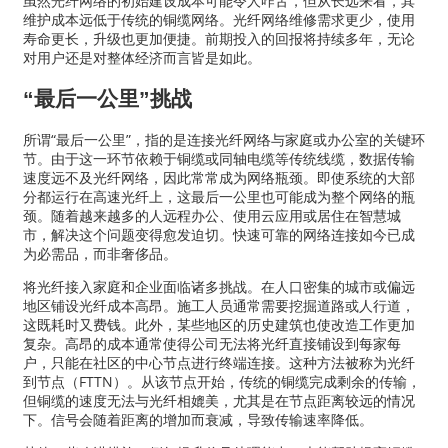
虽然光纤网络的初始建设成本可能令人咋舌，但从长远来看，其
维护成本远低于传统的铜缆网络。光纤网络维修需求更少，使用
寿命更长，升级也更加便捷。前期投入的回报将持续多年，无论
对用户还是对整体经济而言皆是如此。
“最后一公里”挑战
所谓“最后一公里”，指的是连接光纤网络与家庭或办公室的关键环
节。由于这一环节依赖于铜缆或同轴电缆等传统线缆，数据传输
速度远不及光纤网络，因此常常成为网络瓶颈。即使系统的大部
分都运行在高速光纤上，这最后一公里也可能成为整个网络的瓶
颈。随着越来越多的人远程办公、使用云应用或居住在智慧城
市，解决这个问题变得愈发迫切。快速可靠的网络连接如今已成
为必需品，而非奢侈品。
将光纤接入家庭和企业面临诸多挑战。在人口密集的城市或偏远
地区铺设光纤成本高昂。施工人员通常需要挖掘道路或人行道，
这既耗时又费钱。此外，某些地区的历史建筑也使改造工作更加
复杂。高昂的成本通常使得公司无法将光纤直接铺设到每家每
户，只能在社区的中心节点进行终端连接。这种方法被称为光纤
到节点（FTTN）。从该节点开始，传统的铜缆完成剩余的传输，
但铜缆的速度无法与光纤相媲美，尤其是在节点距离较远的情况
下。信号会随着距离的增加而衰减，导致传输速率降低。