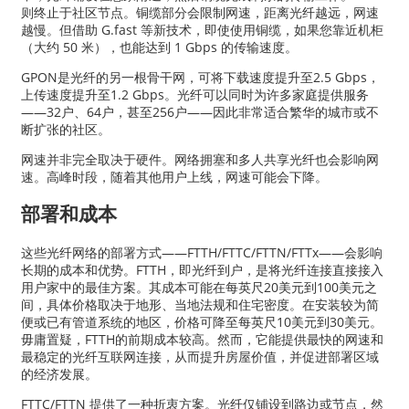
则终止于社区节点。铜缆部分会限制网速，距离光纤越远，网速
越慢。但借助 G.fast 等新技术，即使使用铜缆，如果您靠近机柜
（大约 50 米），也能达到 1 Gbps 的传输速度。
GPON是光纤的另一根骨干网，可将下载速度提升至2.5 Gbps，
上传速度提升至1.2 Gbps。光纤可以同时为许多家庭提供服务
——32户、64户，甚至256户——因此非常适合繁华的城市或不
断扩张的社区。
网速并非完全取决于硬件。网络拥塞和多人共享光纤也会影响网
速。高峰时段，随着其他用户上线，网速可能会下降。
部署和成本
这些光纤网络的部署方式——FTTH/FTTC/FTTN/FTTx——会影响
长期的成本和优势。FTTH，即光纤到户，是将光纤连接直接接入
用户家中的最佳方案。其成本可能在每英尺20美元到100美元之
间，具体价格取决于地形、当地法规和住宅密度。在安装较为简
便或已有管道系统的地区，价格可降至每英尺10美元到30美元。
毋庸置疑，FTTH的前期成本较高。然而，它能提供最快的网速和
最稳定的光纤互联网连接，从而提升房屋价值，并促进部署区域
的经济发展。
FTTC/FTTN 提供了一种折衷方案。光纤仅铺设到路边或节点，然