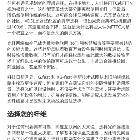
任何有远见规划者的理想选择。在很多地方，人们将FTTC或FTTN
视为权宜之计。这些配置虽然大部分距离都使用光纤，但最后一
段仍然使用传统的铜线。这可能会降低网络速度，尤其是在较大
的社区。VDSL是这些配置的典型选择，但如果您距离街边机柜超
过100米，其速度就会下降。这就是为什么有些人认为FTTC只是
一个权宜之计，而不是永久的解决方案。
光纤网络如今已成为推动物联网 (IoT) 和智慧城市等重要新兴趋势
的关键力量。这些趋势意味着数百万台设备将同时相互通信，实
时传输海量数据。只有光纤才能轻松应对如此庞大的数据传输需
求！光纤以太网的传输距离可达数十公里，非常适合连接校园、
商业园区，甚至整个街区。
科技日新月异。G.fast 和 XG-fast 等新技术试图从老旧的铜缆线
路中榨取更多速度，但专家们仍在测试它们的实际性能和适用场
景。选择光纤基础设施时，不仅要考虑当下的需求，还要考虑随
着用户和设备的增加，扩展的便捷性。能够适应未来发展需求的
光纤线路才是应对未来挑战的最佳选择。
选择您的纤维
对于任何想要拥有可靠、高速互联网的人来说，选择光纤连接服
务商都是一项重大决定。了解基本知识至关重要，因此请先问自
己以下几个重要问题：您对互联网有什么需求？您是否需要快速