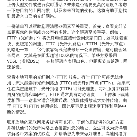
上传大型文件或进行实时通话？未来是否需要更高的速度？考虑
一下您目前的上网习惯，以及未来可能的变化。这将有助于您找
到最适合自己的光纤网络。
一份清单可以帮助您理清哪些因素至关重要。首先，查看光纤节
点距离您的住宅或办公室有多近。这个距离至关重要。例如，
FTTP（光纤到户）将光纤电缆直接铺设到您家门口，这意味着更
快、更稳定的网速。FTTC（光纤到路边）/FTTN（光纤到节点）
则略逊一筹——它们依靠铜线完成最后一公里传输。这可能会延
长网速，尤其是在距离超过100米的情况下。某些方案采用
VDSL（虚拟DSL），在短距离内表现出色，但距离节点越远，网
速越慢。
查看本地可用的光纤到户 (FTTP) 服务。有时 FTTP 可能无法使
用，您只能选择光纤到路边 (FTTC) 或光纤到节点 (FTTN)。如果您
住在高层建筑中，光纤到楼 (FTTB) 可能更理想。每种服务都有其
自身的优势和局限性。FTTP 通常具有对称速度——上传和下载速
度相同——这非常适合视频通话、流媒体播放或大文件传输。由
于 FTTC 和 FTTN 使用铜线，因此更容易出现速度下降和网络中
断的情况。
联系当地的互联网服务提供商 (ISP)。了解他们提供的光纤方案，
并确认他们的光纤网络是否覆盖到您的地址。医生可以为您详细
讲解各种方案的优缺点，并帮助您为未来做好准备。高速网络并