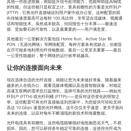
其他一些改进措施，例如提升信号处理能力，也能帮助提高铜缆
的性能。但这些都只是权宜之计。更具前瞻性的方案是光纤到户
(FTTP)，它将光纤直接铺设到用户家中或办公室。这种配置的双
向传输速度最高可达每秒 100 兆比特，非常适合流媒体、视频通
话和智能技术。虽然成本较高，但回报也十分丰厚——极速连
接、坚如磐石的可靠性，以及最重要的——用户满意度。
其他最后一公里解决方案包括 Home Run、Active Star 和
PON（无源光网络）等网络配置。每种方案各有优缺点，但都旨
在尽可能多地利用光纤传输数据。最后一公里至关重要——最后
一公里性能越好，整个网络的运行效率就越高。
让你的连接面向未来
现在选择合适的光纤连接，就能让您为未来做好准备。随着越来
越多的人在线办公、观看流媒体视频以及连接智能设备，对稳定
高速互联网的需求也日益增长。选择可靠的光纤线路——例如光
纤到户 (FTTH) 或光纤到楼 (FTTP)——是应对这些变化的明智之
举。这些配置可将光纤直接输送到您家中，为您提供可轻松支持
高达 10 Gbps 速度的光纤网络。这不仅仅关乎速度，更关乎面向
未来的连接，以应对每年不断涌现的新技术和海量数据。
光纤电缆具有前瞻性。这些电缆能够很好地抵御恶劣天气，不易
损坏。因此，您可以获得多年稳定可靠的连接，这使得光纤成为