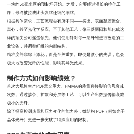
一块约50毫米厚的预制坯开始。之后，它要经过漫长的拉伸工
序，最终被拉成比头发丝还细的细丝。
根据具体需求，工艺流程会有所不同——挤出、表面凝胶聚合、
离心，甚至光化学反应。至于其他工艺，像三菱丽阳和旭化成这
样的顶尖公司遥遥领先。他们使用针对每一层纤维进行改造的工
业设备，并调整纤维的内部结构。
精准度并非锦上添花，而是至关重要。即使是微小的失误，也会
极大地改变光纤的性能，影响其导光效果。
制作方式如何影响绩效？
首次大规模生产POF意义重大。PMMA的质量直接影响信号衰减
次数。通过掺杂、扩散和分层等工艺，可以生产出数据传输衰减
极小的光纤。
除了提高检测热量和压力变化的能力外，微结构 POF（例如光子
晶体光纤）更进一步突破了特殊应用的限制。