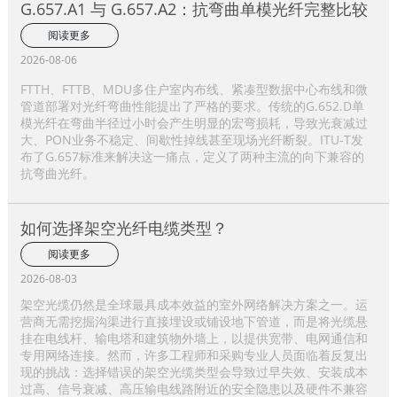
G.657.A1 与 G.657.A2：抗弯曲单模光纤完整比较
阅读更多
2026-08-06
FTTH、FTTB、MDU多住户室内布线、紧凑型数据中心布线和微
管道部署对光纤弯曲性能提出了严格的要求。传统的G.652.D单
模光纤在弯曲半径过小时会产生明显的宏弯损耗，导致光衰减过
大、PON业务不稳定、间歇性掉线甚至现场光纤断裂。ITU-T发
布了G.657标准来解决这一痛点，定义了两种主流的向下兼容的
抗弯曲光纤。
如何选择架空光纤电缆类型？
阅读更多
2026-08-03
架空光缆仍然是全球最具成本效益的室外网络解决方案之一。运
营商无需挖掘沟渠进行直接埋设或铺设地下管道，而是将光缆悬
挂在电线杆、输电塔和建筑物外墙上，以提供宽带、电网通信和
专用网络连接。然而，许多工程师和采购专业人员面临着反复出
现的挑战：选择错误的架空光缆类型会导致过早失效、安装成本
过高、信号衰减、高压输电线路附近的安全隐患以及硬件不兼容