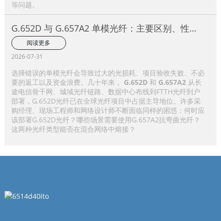
等问题。
G.652D 与 G.657A2 单模光纤：主要区别、性能
比较及应用选择指南
阅读更多
2026-07-31
选择错误的单模光纤会导致过大的光损耗、项目验收失败、不必
要的返工以及资金浪费。几十年来，
G.652D
和
G.657A2
从长
途电信骨干网、城域光纤链路、数据中心布线到FTTH光纤到户
部署，G.652D光纤已在全球光纤项目中占据主导地位。许多采
购经理、现场工程师和网络设计师不断面临同样的困惑：何时应
该部署G.652D光纤？哪些场景需要使用G.657A2抗弯曲光纤？
这两种光纤类型能否在混合网络中熔接？