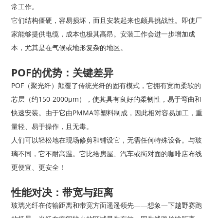
常工作。
它们结构僵硬，容易损坏，而且安装起来也颇具挑战性。即使厂
家能够提供电缆，成本也极其高昂。安装工作会进一步增加成
本，尤其是在气候或地形复杂的地区。
POF的优势：关键差异
POF（聚光纤）颠覆了传统光纤的固有模式，它拥有宽而柔软的
芯层（约150-2000μm），使其具有良好的柔韧性，易于弯曲和
快速安装。由于它由PMMA等塑料制成，因此相对容易加工，重
量轻、易于操作，且无毒。
人们可以轻松地在现场修剪和铺设它，无需任何特殊设备。与玻
璃不同，它不耐高温。它比给房屋、汽车或街对面的咖啡店布线
更便宜、更安全！
性能对决：带宽与距离
玻璃光纤在传输距离和带宽方面遥遥领先——想象一下越野赛跑