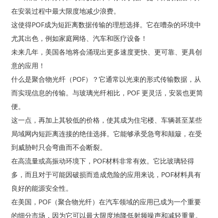
在安装过程中最大限度地减少浪费。
这使得POF成为短距离数据传输的理想选择。它在嘈杂的环境中
尤其出色，例如家庭网络、汽车和医疗设备！
未来几年，美国各地将会涌现出更多速度更快、更可靠、更具创
意的应用！
什么是聚合物光纤（POF）？它通常以光束的形式传输数据，从
而实现信息的传输。与玻璃光纤相比，POF 更灵活，安装也更简
便。
这一点，再加上其较低的价格，使其成为住宅楼、车辆甚至某些
局域网内短距离连接的绝佳选择。它能够承受急弯和颠簸，在受
a
到威胁时只会弯曲而不会断裂。
在高流量或高振动环境下，POF材料非常有效。它比玻璃轻得
多，而且对于可能因破损而造成危险的应用来说，POF材料具有
良好的能源安全性。
在美国，POF（聚合物光纤）在汽车领域的应用已成为一个重要
的细分市场，因为它可以最大限度地降低射频噪声和减轻重量。