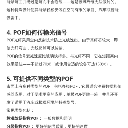
能够弯曲并绕过急弯而不会断裂——这是玻璃纤维无法做到的。
这种特殊设计使其能够轻松安装在空间有限的家庭、汽车或智能
设备中。
4. POF如何传输光信号
POF光纤采用全内反射技术防止光线逸出。由于其纤芯较大，即
使光纤弯曲，光线仍然可以传输。
POF的信号衰减速度比玻璃快得多。与光纤不同，它在短距离内
效果最佳——不超过70米（或使用合适的设备可达150米）。
5. 可提供不同类型的POF
市面上有多种类型的POF，包括多模POF，它最适合消费数据和传
感器应用。对于要求更高的应用，单模POF更胜一筹，并且还开
发了适用于汽车或极端环境的特殊型号。
常见类型包括：
标准阶跃指数POF：
一般数据和照明
分级指数POF：
更好的信号质量，更快的速度