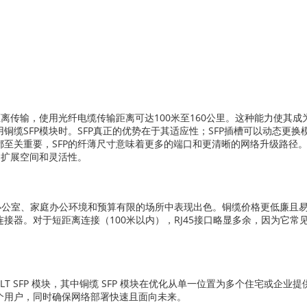
距离传输，使用光纤电缆传输距离可达100米至160公里。这种能力使其
铜缆SFP模块时。SFP真正的优势在于其适应性；SFP插槽可以动态更
都至关重要，SFP的纤薄尺寸意味着更多的端口和更清晰的网络升级路径
的扩展空间和灵活性。
小型办公室、家庭办公环境和预算有限的场所中表现出色。铜缆价格更低廉
接器。对于短距离连接（100米以内），RJ45接口略显多余，因为它
 OLT SFP 模块，其中铜缆 SFP 模块在优化从单一位置为多个住宅或企
个用户，同时确保网络部署快速且面向未来。