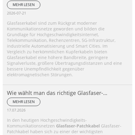
MEHR LESEN
2026-07-21
Glasfaserkabel sind zum Rückgrat moderner
Kommunikationsnetze geworden und bilden die
Grundlage für Hochgeschwindigkeitsinternet,
Telekommunikation, Rechenzentren, 5G-Infrastruktur,
industrielle Automatisierung und Smart Cities. Im
Vergleich zu herkömmlichen Kupferkabeln bieten
Glasfaserkabel eine höhere Bandbreite, geringere
Signalverluste, größere Übertragungsdistanzen und eine
bessere Unempfindlichkeit gegenüber
elektromagnetischen Störungen.
Wie wählt man das richtige Glasfaser-
Patchkabel aus?
MEHR LESEN
17.07.2026
In den heutigen Hochgeschwindigkeits-
Kommunikationsnetzen
Glasfaser-Patchkabel
Glasfaser-
Patchkabel haben sich zu einer der wichtigsten