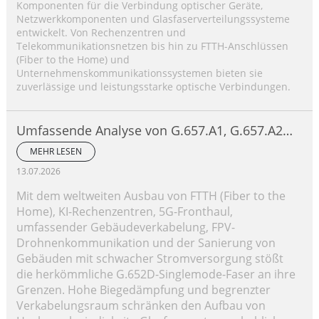
Komponenten für die Verbindung optischer Geräte,
Netzwerkkomponenten und Glasfaserverteilungssysteme
entwickelt. Von Rechenzentren und
Telekommunikationsnetzen bis hin zu FTTH-Anschlüssen
(Fiber to the Home) und
Unternehmenskommunikationssystemen bieten sie
zuverlässige und leistungsstarke optische Verbindungen.
Umfassende Analyse von G.657.A1, G.657.A2
und G.657.B3
MEHR LESEN
13.07.2026
Mit dem weltweiten Ausbau von FTTH (Fiber to the
Home), KI-Rechenzentren, 5G-Fronthaul,
umfassender Gebäudeverkabelung, FPV-
Drohnenkommunikation und der Sanierung von
Gebäuden mit schwacher Stromversorgung stößt
die herkömmliche G.652D-Singlemode-Faser an ihre
Grenzen. Hohe Biegedämpfung und begrenzter
Verkabelungsraum schränken den Aufbau von