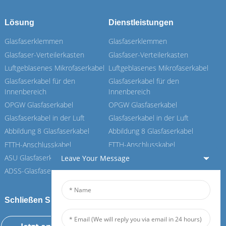
Lösung
Dienstleistungen
Glasfaserklemmen
Glasfaserklemmen
Glasfaser-Verteilerkasten
Glasfaser-Verteilerkasten
Luftgeblasenes Mikrofaserkabel
Luftgeblasenes Mikrofaserkabel
Glasfaserkabel für den
Glasfaserkabel für den
Innenbereich
Innenbereich
OPGW Glasfaserkabel
OPGW Glasfaserkabel
Glasfaserkabel in der Luft
Glasfaserkabel in der Luft
Abbildung 8 Glasfaserkabel
Abbildung 8 Glasfaserkabel
FTTH-Anschlusskabel
FTTH-Anschlusskabel
ASU Glasfaserkabel
ASU Glasfaserkabel
Leave Your Message
ADSS-Glasfaserkabel
ADSS-Glasfaserkabel
Schließen Sie sich unserem Feiboer an