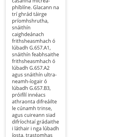
cásanna micrea-
phíblíne. Glacann na
trí ghrád táirge
príomhshrutha,
snáithín
caighdeánach
frithsheasmhach ó
lúbadh G.657.A1,
snáithín feabhsaithe
frithsheasmhach ó
lúbadh G.657.A2
agus snáithín ultra-
neamh-íogair ó
lúbadh G.657.B3,
próifílí innéacs
athraonta difreáilte
le cúnamh trinse,
agus cuireann siad
difríochtaí grádaithe
i láthair i nga lúbadh
íosta, trastomhas