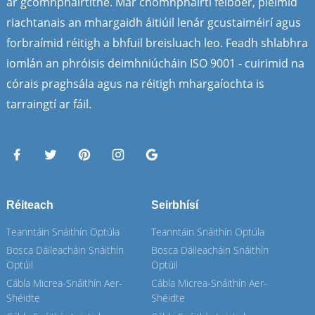
ár gcomhpháirtithe. Mar chomhpháirtí feiboer, pléimid
riachtanais an mhargaidh áitiúil lenár gcustaiméirí agus
forbraímid réitigh a bhfuil breisluach leo. Feadh shlabhra
iomlán an phróisis deimhniúcháin ISO 9001 - cuirimid na
córais praghsála agus na réitigh mhargaíochta is
tarraingtí ar fáil.
Réiteach
Seirbhísí
Teanntáin Snáithín Optúla
Teanntáin Snáithín Optúla
Bosca Dáileacháin Snáithín
Bosca Dáileacháin Snáithín
Optúil
Optúil
Cábla Micrea-Snáithín Aer-
Cábla Micrea-Snáithín Aer-
Shéidte
Shéidte