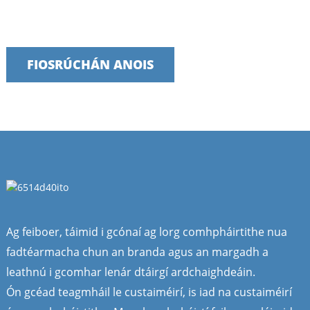
Táimid bródúil as seirbhísí tráthúla, iontaofa agus úsáideacha a
sholáthar
FIOSRÚCHÁN ANOIS
Ag feiboer, táimid i gcónaí ag lorg comhpháirtithe nua
fadtéarmacha chun an branda agus an margadh a
leathnú i gcomhar lenár dtáirgí ardchaighdeáin.
Ón gcéad teagmháil le custaiméirí, is iad na custaiméirí