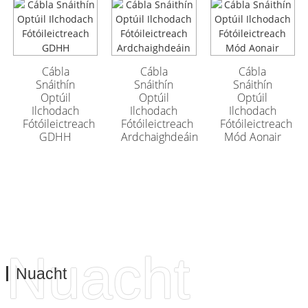
Cábla Optúil
Cábla Optúil
Lasmuigh Armúrtha
Lasmuigh Armúrtha
GYFTA53 96 Croí
GYFTA53 96 Croí
Cábla
Cábla
Cábla
Snáithín
Snáithín
Snáithín
Optúil
Optúil
Optúil
Ilchodach
Ilchodach
Ilchodach
Fótóileictreach
Fótóileictreach
Fótóileictreach
GDHH
Ardchaighdeáin
Mód Aonair
Nuacht
Nuacht