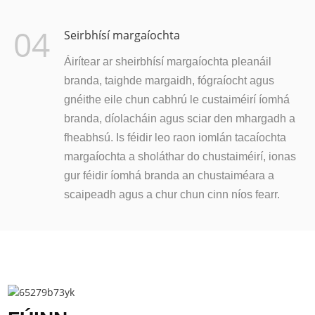
04
Seirbhísí margaíochta
Áirítear ar sheirbhísí margaíochta pleanáil
branda, taighde margaidh, fógraíocht agus
gnéithe eile chun cabhrú le custaiméirí íomhá
branda, díolacháin agus sciar den mhargadh a
fheabhsú. Is féidir leo raon iomlán tacaíochta
margaíochta a sholáthar do chustaiméirí, ionas
gur féidir íomhá branda an chustaiméara a
scaipeadh agus a chur chun cinn níos fearr.