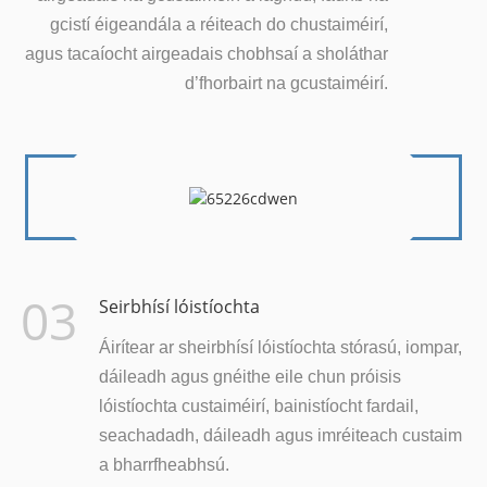
gcistí éigeandála a réiteach do chustaiméirí,
agus tacaíocht airgeadais chobhsaí a sholáthar
d’fhorbairt na gcustaiméirí.
03
Seirbhísí lóistíochta
Áirítear ar sheirbhísí lóistíochta stórasú, iompar,
dáileadh agus gnéithe eile chun próisis
lóistíochta custaiméirí, bainistíocht fardail,
seachadadh, dáileadh agus imréiteach custaim
a bharrfheabhsú.