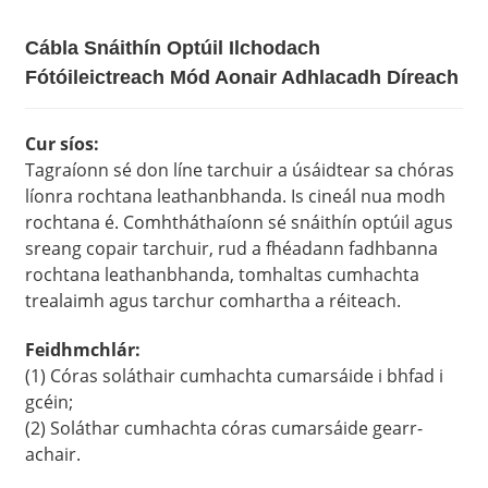
Cábla Snáithín Optúil Ilchodach
Fótóileictreach Mód Aonair Adhlacadh Díreach
Cur síos:
Tagraíonn sé don líne tarchuir a úsáidtear sa chóras
líonra rochtana leathanbhanda. Is cineál nua modh
rochtana é. Comhtháthaíonn sé snáithín optúil agus
sreang copair tarchuir, rud a fhéadann fadhbanna
rochtana leathanbhanda, tomhaltas cumhachta
trealaimh agus tarchur comhartha a réiteach.
Feidhmchlár:
(1) Córas soláthair cumhachta cumarsáide i bhfad i
gcéin;
(2) Soláthar cumhachta córas cumarsáide gearr-
achair.