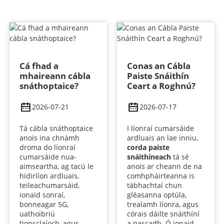
Cá fhad a
Conas an Cábla
mhaireann cábla
Paiste Snáithín
snáthoptaice?
Ceart a Roghnú?
2026-07-21
2026-07-17
Tá cábla snáthoptaice
I líonraí cumarsáide
anois ina chnámh
ardluais an lae inniu,
droma do líonraí
corda paiste
cumarsáide nua-
snáithíneach
tá sé
aimseartha, ag tacú le
anois ar cheann de na
hidirlíon ardluais,
comhpháirteanna is
teileachumarsáid,
tábhachtaí chun
ionaid sonraí,
gléasanna optúla,
bonneagar 5G,
trealamh líonra, agus
uathoibriú
córais dáilte snáithíní
tionsclaíoch, agus
a nascadh. Ó ionaid