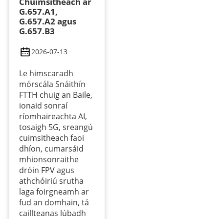
Chuimsitheach ar
G.657.A1,
G.657.A2 agus
G.657.B3
2026-07-13
Le himscaradh
mórscála Snáithín
FTTH chuig an Baile,
ionaid sonraí
ríomhaireachta AI,
tosaigh 5G, sreangú
cuimsitheach faoi
dhíon, cumarsáid
mhionsonraithe
dróin FPV agus
athchóiriú srutha
laga foirgneamh ar
fud an domhain, tá
caillteanas lúbadh