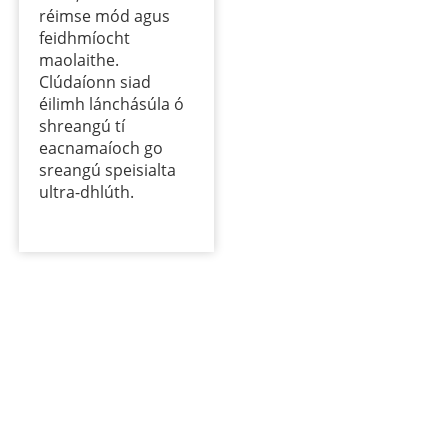
réimse mód agus
feidhmíocht
maolaithe.
Clúdaíonn siad
éilimh lánchásúla ó
shreangú tí
eacnamaíoch go
sreangú speisialta
ultra-dhlúth.
Labhair lenár bhfoireann inniu