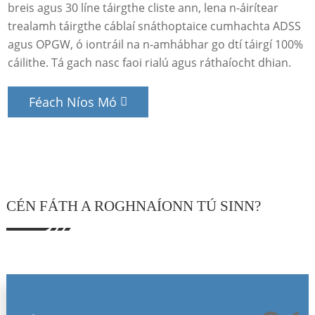
breis agus 30 líne táirgthe cliste ann, lena n-áirítear
trealamh táirgthe cáblaí snáthoptaice cumhachta ADSS
agus OPGW, ó iontráil na n-amhábhar go dtí táirgí 100%
cáilithe. Tá gach nasc faoi rialú agus ráthaíocht dhian.
Féach Níos Mó
CÉN FÁTH A ROGHNAÍONN TÚ SINN?