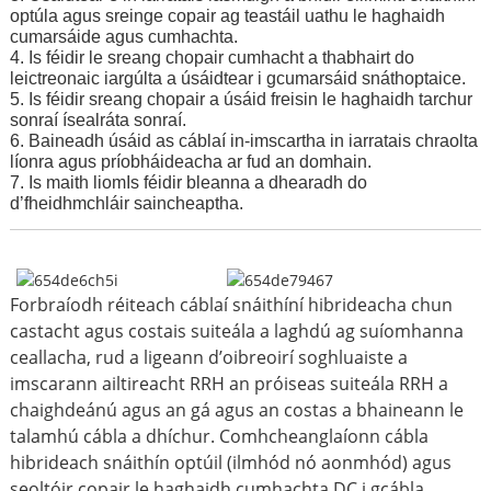
optúla agus sreinge copair ag teastáil uathu le haghaidh
cumarsáide agus cumhachta.
4. Is féidir le sreang chopair cumhacht a thabhairt do
leictreonaic iargúlta a úsáidtear i gcumarsáid snáthoptaice.
5. Is féidir sreang chopair a úsáid freisin le haghaidh tarchur
sonraí ísealráta sonraí.
6. Baineadh úsáid as cáblaí in-imscartha in iarratais chraolta
líonra agus príobháideacha ar fud an domhain.
7. Is maith liom
Is féidir bleanna a dhearadh do
d’fheidhmchláir saincheaptha.
Forbraíodh réiteach cáblaí snáithíní hibrideacha chun
castacht agus costais suiteála a laghdú ag suíomhanna
ceallacha, rud a ligeann d’oibreoirí soghluaiste a
imscarann ​​ailtireacht RRH an próiseas suiteála RRH a
chaighdeánú agus an gá agus an costas a bhaineann le
talamhú cábla a dhíchur. Comhcheanglaíonn cábla
hibrideach snáithín optúil (ilmhód nó aonmhód) agus
seoltóir copair le haghaidh cumhachta DC i gcábla