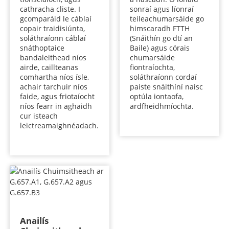
cathracha cliste. I
sonraí agus líonraí
gcomparáid le cáblaí
teileachumarsáide go
copair traidisiúnta,
himscaradh FTTH
soláthraíonn cáblaí
(Snáithín go dtí an
snáthoptaice
Baile) agus córais
bandaleithead níos
chumarsáide
airde, caillteanas
fiontraíochta,
comhartha níos ísle,
soláthraíonn cordaí
achair tarchuir níos
paiste snáithíní naisc
faide, agus friotaíocht
optúla iontaofa,
níos fearr in aghaidh
ardfheidhmíochta.
cur isteach
leictreamaighnéadach.
Anailís