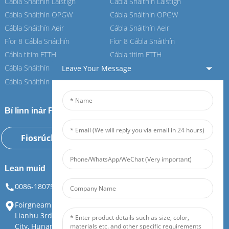
Cábla Snáithín Laistigh
Cábla Snáithín Laistigh
Cábla Snáithín OPGW
Cábla Snáithín OPGW
Cábla Snáithín Aeir
Cábla Snáithín Aeir
Fíor 8 Cábla Snáithín
Fíor 8 Cábla Snáithín
Cábla titim FTTH
Cábla titim FTTH
Cábla Snáithín ASU
Cábla Snáithín ASU
Leave Your Message
Cábla Snáithín ADSS
Cábla Snáithín ADSS
Bí linn inár Feiboer
Fiosrúchán Anois
Lean muid
0086-18075108880
info@feiboer.com.cn
Foirgneamh 1, Ard-Mhéara Zhongjianbaobao, Uimh. 30,
Lianhu 3rd Road, Tianding Street, Yuelu District, Changsha
City, Hunan Province