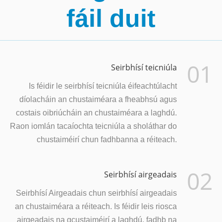
fáil duit
01
Seirbhísí teicniúla
Is féidir le seirbhísí teicniúla éifeachtúlacht
díolacháin an chustaiméara a fheabhsú agus
costais oibriúcháin an chustaiméara a laghdú.
Raon iomlán tacaíochta teicniúla a sholáthar do
chustaiméirí chun fadhbanna a réiteach.
02
Seirbhísí airgeadais
Seirbhísí Airgeadais chun seirbhísí airgeadais
an chustaiméara a réiteach. Is féidir leis riosca
airgeadais na gcustaiméirí a laghdú, fadhb na