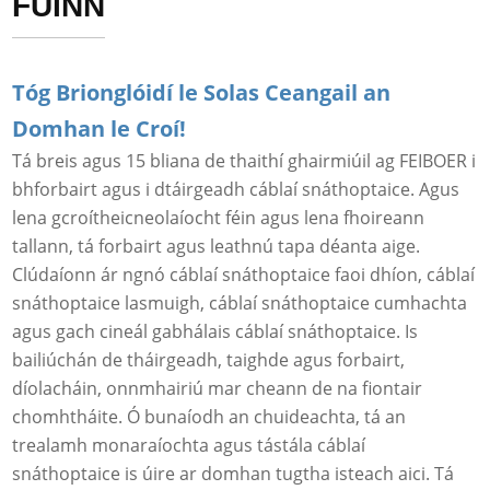
FÚINN
Tóg Brionglóidí le Solas Ceangail an
Domhan le Croí!
Tá breis agus 15 bliana de thaithí ghairmiúil ag FEIBOER i
bhforbairt agus i dtáirgeadh cáblaí snáthoptaice. Agus
lena gcroítheicneolaíocht féin agus lena fhoireann
tallann, tá forbairt agus leathnú tapa déanta aige.
Clúdaíonn ár ngnó cáblaí snáthoptaice faoi dhíon, cáblaí
snáthoptaice lasmuigh, cáblaí snáthoptaice cumhachta
agus gach cineál gabhálais cáblaí snáthoptaice. Is
bailiúchán de tháirgeadh, taighde agus forbairt,
díolacháin, onnmhairiú mar cheann de na fiontair
chomhtháite. Ó bunaíodh an chuideachta, tá an
trealamh monaraíochta agus tástála cáblaí
snáthoptaice is úire ar domhan tugtha isteach aici. Tá