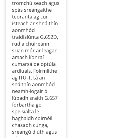
tromchúiseach agus
spás sreangaithe
teoranta ag cur
isteach ar shnáithín
aonmhód
traidisiúnta G.652D,
rud a chuireann
srian mór ar leagan
amach líonraí
cumarsáide optúla
ardluais. Foirmlithe
ag ITU-T, tá an
snáithín aonmhód
neamh-íogair ó
lúbadh sraith G.657
forbartha go
speisialta le
haghaidh coirnéil
chasadh cúnga,
sreangú dlúth agus