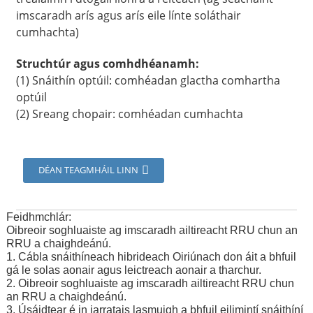
imscaradh arís agus arís eile línte soláthair
cumhachta)
Struchtúr agus comhdhéanamh:
(1) Snáithín optúil: comhéadan glactha comhartha
optúil
(2) Sreang chopair: comhéadan cumhachta
DÉAN TEAGMHÁIL LINN
Feidhmchlár:
Oibreoir soghluaiste ag imscaradh ailtireacht RRU chun an
RRU a chaighdeánú.
1. Cábla snáithíneach hibrideach Oiriúnach don áit a bhfuil
gá le solas aonair agus leictreach aonair a tharchur.
2. Oibreoir soghluaiste ag imscaradh ailtireacht RRU chun
an RRU a chaighdeánú.
3. Úsáidtear é in iarratais lasmuigh a bhfuil eilimintí snáithíní