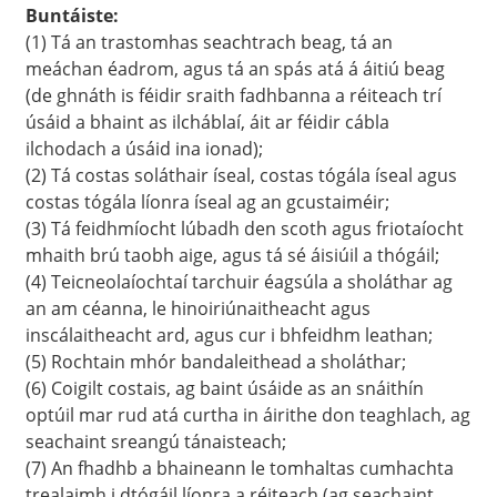
Buntáiste:
(1) Tá an trastomhas seachtrach beag, tá an
meáchan éadrom, agus tá an spás atá á áitiú beag
(de ghnáth is féidir sraith fadhbanna a réiteach trí
úsáid a bhaint as ilcháblaí, áit ar féidir cábla
ilchodach a úsáid ina ionad);
(2) Tá costas soláthair íseal, costas tógála íseal agus
costas tógála líonra íseal ag an gcustaiméir;
(3) Tá feidhmíocht lúbadh den scoth agus friotaíocht
mhaith brú taobh aige, agus tá sé áisiúil a thógáil;
(4) Teicneolaíochtaí tarchuir éagsúla a sholáthar ag
an am céanna, le hinoiriúnaitheacht agus
a
inscálaitheacht ard, agus cur i bhfeidhm leathan;
(5) Rochtain mhór bandaleithead a sholáthar;
(6) Coigilt costais, ag baint úsáide as an snáithín
optúil mar rud atá curtha in áirithe don teaghlach, ag
seachaint sreangú tánaisteach;
(7) An fhadhb a bhaineann le tomhaltas cumhachta
trealaimh i dtógáil líonra a réiteach (ag seachaint