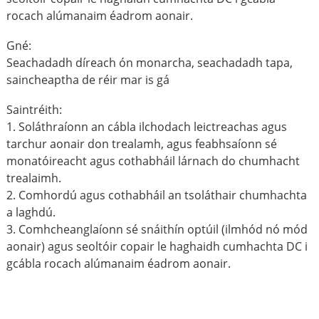
rocach alúmanaim éadrom aonair.
Gné:
Seachadadh díreach ón monarcha, seachadadh tapa,
saincheaptha de réir mar is gá
Saintréith:
1. Soláthraíonn an cábla ilchodach leictreachas agus
tarchur aonair don trealamh, agus feabhsaíonn sé
monatóireacht agus cothabháil lárnach do chumhacht
trealaimh.
2. Comhordú agus cothabháil an tsoláthair chumhachta
a laghdú.
3. Comhcheanglaíonn sé snáithín optúil (ilmhód nó mód
aonair) agus seoltóir copair le haghaidh cumhachta DC i
gcábla rocach alúmanaim éadrom aonair.