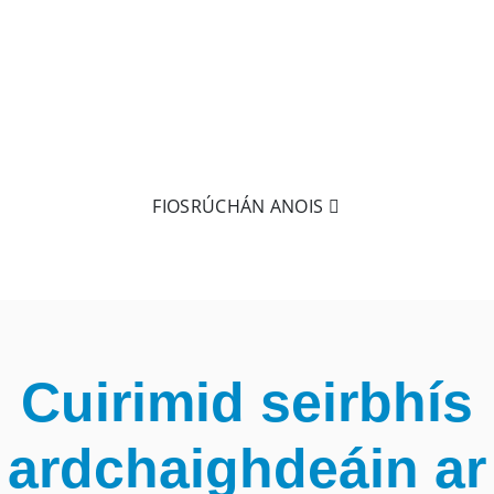
RÉIDH LE TUILLEADH EOLAIS A FHÁIL?
Níl aon rud níos fearr ná é a choinneáil i do lámh! Cliceáil
ar
ríomhphost a sheoladh chugainn le tuilleadh eolais a
fháil faoinár dtáirgí.
FIOSRÚCHÁN ANOIS
Cuirimid seirbhís
ardchaighdeáin ar