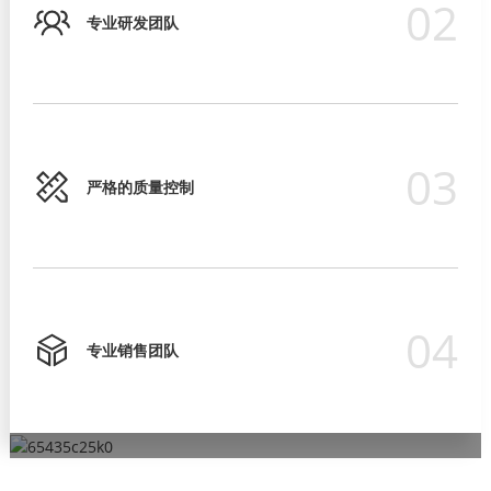
02
专业研发团队
03
严格的质量控制
04
专业销售团队
严格的质量控制
专业销售团队
超过15年的ODM/OEM经验
专业研发团队
为确保产品质量符合国际标准要求，我们始终注重产品质量和可
我们有严格的培训流程，让他们在客户面前表现得专业，并为客
OEM/ODM订单让客户更好地推广自己的品牌。
我们的研发部门占公司总规模的30%。
靠性，并已获得 ISO9001、CE、RoHS 等产品认证。
户提供解决方案。