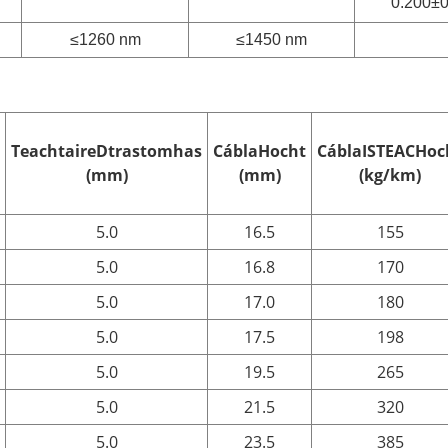
0.200±0
≤1260 nm
≤1450 nm
Teachtaire
D
trastomhas
Cábla
H
ocht
Cábla
ISTEACH
oc
(mm)
(mm)
(kg/km)
5.0
16.5
155
5.0
16.8
170
5.0
17.0
180
5.0
17.5
198
5.0
19.5
265
5.0
21.5
320
5.0
23.5
385