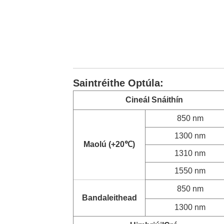
Saintréithe Optúla:
Cineál Snáithín
850 nm
1300 nm
Maolú (+20
℃
)
1310 nm
1550 nm
850 nm
Bandaleithead
1300 nm