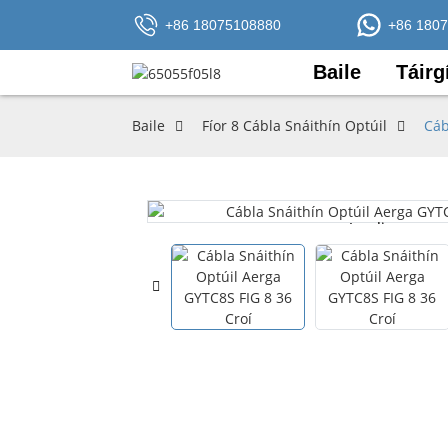
+86 18075108880
+86 180
Baile
Táirg
Baile
Fíor 8 Cábla Snáithín Optúil
Cáb
Loading...
Loading...