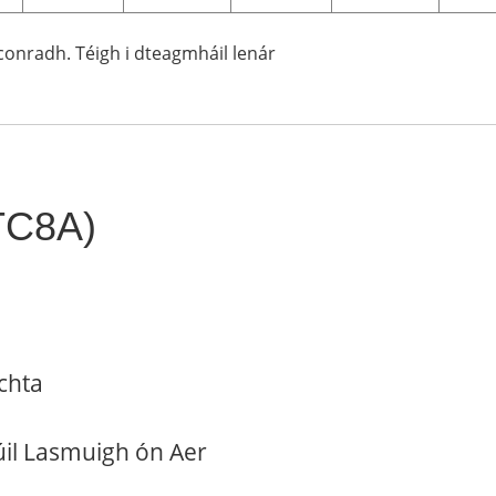
gconradh. Téigh i dteagmháil lenár
YTC8A)
chta
úil Lasmuigh ón Aer