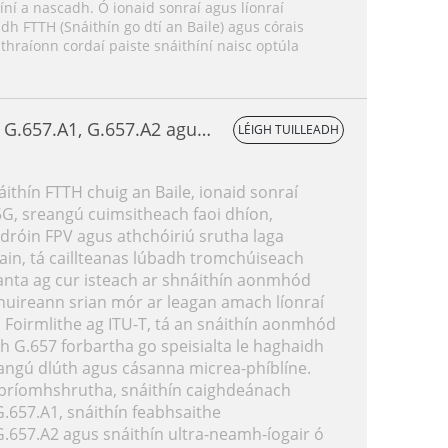
híní a nascadh. Ó ionaid sonraí agus líonraí
h FTTH (Snáithín go dtí an Baile) agus córais
thraíonn cordaí paiste snáithíní naisc optúla
 G.657.A1, G.657.A2 agus
LÉIGH TUILLEADH
thín FTTH chuig an Baile, ionaid sonraí
5G, sreangú cuimsitheach faoi dhíon,
róin FPV agus athchóiriú srutha laga
in, tá caillteanas lúbadh tromchúiseach
anta ag cur isteach ar shnáithín aonmhód
chuireann srian mór ar leagan amach líonraí
 Foirmlithe ag ITU-T, tá an snáithín aonmhód
h G.657 forbartha go speisialta le haghaidh
angú dlúth agus cásanna micrea-phíblíne.
e príomhshrutha, snáithín caighdeánach
.657.A1, snáithín feabhsaithe
.657.A2 agus snáithín ultra-neamh-íogair ó