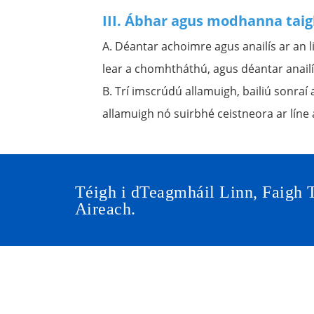
III. Ábhar agus modhanna tai
A. Déantar achoimre agus anailís ar an l
lear a chomhtháthú, agus déantar anail
B. Trí imscrúdú allamuigh, bailiú sonra
allamuigh nó suirbhé ceistneora ar líne 
Téigh i dTeagmháil Linn, Faigh 
Aireach.