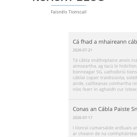
Faisnéis Tionscail
Cá fhad a mhaireann cáb
2026-07-21
Tá cábla snáthoptaice anois i
aimseartha, ag tacú le hidirlíon
bonneagar 5G, uathoibriú tionsc
cáblaí copair traidisiúnta, sol
airde, caillteanas comhartha nío
níos fearr in aghaidh cur iste
Conas an Cábla Paiste Sn
2026-07-17
I líonraí cumarsáide ardluais a
ar cheann de na comhpháirtean