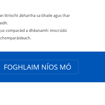
an litríocht ábhartha sa bhaile agus thar
aidh.
ís agus comparáid a dhéanamh: imscrúdú
ís chomparáideach.
FOGHLAIM NÍOS MÓ