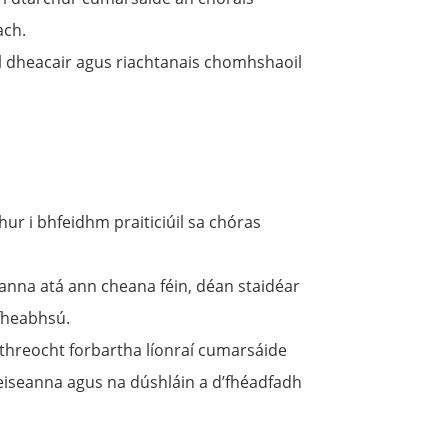
ach.
il dheacair agus riachtanais chomhshaoil
hur i bhfeidhm praiticiúil sa chóras
banna atá ann cheana féin, déan staidéar
fheabhsú.
 threocht forbartha líonraí cumarsáide
deiseanna agus na dúshláin a d’fhéadfadh