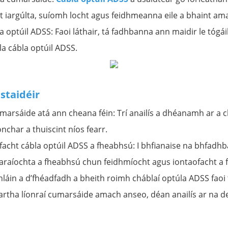
t iargúlta, suíomh locht agus feidhmeanna eile a bhaint am
 optúil ADSS: Faoi láthair, tá fadhbanna ann maidir le tógá
ála cábla optúil ADSS.
 staidéir
cumarsáide atá ann cheana féin: Trí anailís a dhéanamh ar a c
onchar a thuiscint níos fearr.
facht cábla optúil ADSS a fheabhsú: I bhfianaise na bhfadh
araíochta a fheabhsú chun feidhmíocht agus iontaofacht a 
láin a d’fhéadfadh a bheith roimh cháblaí optúla ADSS faoi
artha líonraí cumarsáide amach anseo, déan anailís ar na 