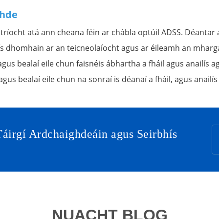
ghde
itríocht atá ann cheana féin ar chábla optúil ADSS. Déantar 
ís dhomhain ar an teicneolaíocht agus ar éileamh an mharg
í agus bealaí eile chun faisnéis ábhartha a fháil agus anail
agus bealaí eile chun na sonraí is déanaí a fháil, agus anail
Táirgí Ardchaighdeáin agus Seirbhís
NUACHT BLOG