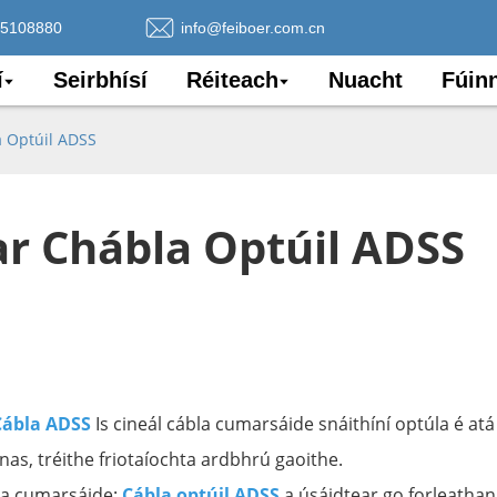
75108880
info@feiboer.com.cn
í
Seirbhísí
Réiteach
Nuacht
Fúin
 Optúil ADSS
r Chábla Optúil ADSS
Cábla ADSS
Is cineál cábla cumarsáide snáithíní optúla é atá
as, tréithe friotaíochta ardbhrú gaoithe.
 na cumarsáide:
Cábla optúil ADSS
a úsáidtear go forleathan