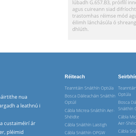
lúbadh G.657.B3, próifílí in
agus cuireann siad difríochta
trastomhas réimse mód agu
éilimh lánchásúla ó shreang
dhlúth.
Réiteach
Seirbhí
Teanntáin Snáithín Optúla
Teanntáin
Optúla
Bosca Dáileacháin Snáithín
áirtithe nua
Optúil
Bosca Dá
rgadh a leathnú i
Snáithín 
Cábla Micrea-Snáithín Aer-
Shéidte
Cábla Mic
a custaiméirí ár
Aer-Shéi
Cábla Snáithín Laistigh
Cábla Sná
r, pléimid
Cábla Snáithín OPGW