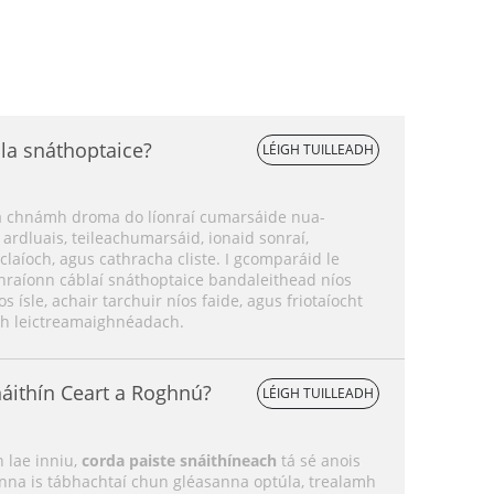
la snáthoptaice?
LÉIGH TUILLEADH
na chnámh droma do líonraí cumarsáide nua-
 ardluais, teileachumarsáid, ionaid sonraí,
laíoch, agus cathracha cliste. I gcomparáid le
áthraíonn cáblaí snáthoptaice bandaleithead níos
s ísle, achair tarchuir níos faide, agus friotaíocht
ach leictreamaighnéadach.
áithín Ceart a Roghnú?
LÉIGH TUILLEADH
n lae inniu,
corda paiste snáithíneach
tá sé anois
na is tábhachtaí chun gléasanna optúla, trealamh