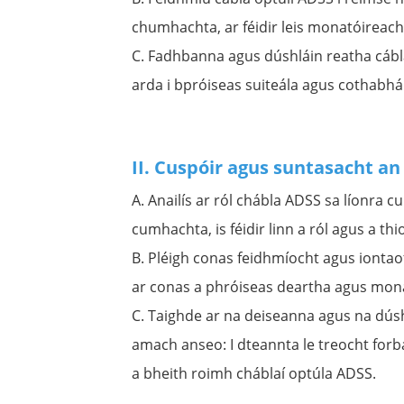
chumhachta, ar féidir leis monatóireach
C. Fadhbanna agus dúshláin reatha cábla
​​​​arda i bpróiseas suiteála agus cothabh
II. Cuspóir agus suntasacht an
A. Anailís ar ról chábla ADSS sa líonra 
cumhachta, is féidir linn a ról agus a thi
B. Pléigh conas feidhmíocht agus iontao
ar conas a phróiseas deartha agus mon
C. Taighde ar na deiseanna agus na dúsh
amach anseo: I dteannta le treocht forb
a bheith roimh cháblaí optúla ADSS.