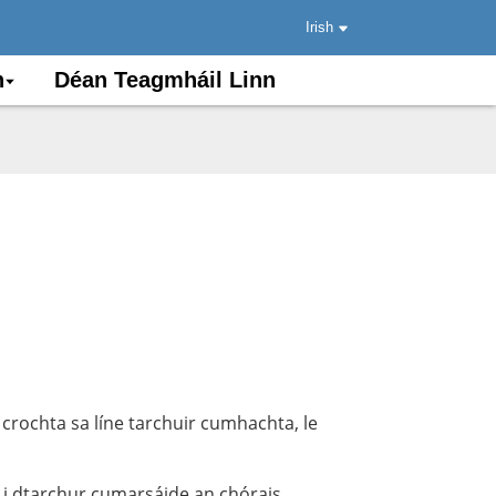
Irish
n
Déan Teagmháil Linn
 crochta sa líne tarchuir cumhachta, le
 i dtarchur cumarsáide an chórais