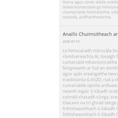
líonra, agus córais dáilte snáit
teileachumarsáide go himscarad
chumarsáide fiontraíochta, solá
iontaofa, ardfheidhmíochta.
Anailís Chuimsitheach ar
G.657.B3
2026-07-13
Le himscaradh mórscála Snái
ríomhaireachta AI, tosaigh 
cumarsáid mhionsonraithe d
foirgneamh ar fud an domha
agus spás sreangaithe teor
traidisiúnta G.652D, rud a 
cumarsáide optúla ardluais.
neamh-íogair ó lúbadh srait
coirnéil chasadh cúnga, sre
Glacann na trí ghrád táirg
frithsheasmhach ó lúbadh G
frithsheasmhach ó lúbadh G