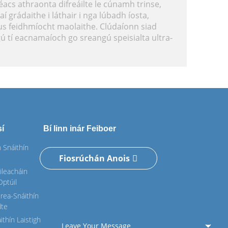
néacs athraonta difreáilte le cúnamh trinse,
í grádaithe i láthair i nga lúbadh íosta,
s feidhmíocht maolaithe. Clúdaíonn siad
ú tí eacnamaíoch go sreangú speisialta ultra-
sí
Bí linn inár Feiboer
 Snáithín
Fiosrúchán Anois
ileacháin
Optúil
rea-Snáithín
dte
ithín Laistigh
Leave Your Message