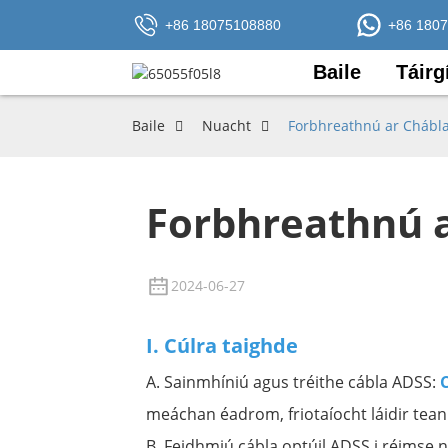
+86 18075108880
+86 180
Baile
Táirg
Baile
Nuacht
Forbhreathnú ar Chábla
Forbhreathnú a
2024-06-27
I. Cúlra taighde
A. Sainmhíniú agus tréithe cábla ADSS:
meáchan éadrom, friotaíocht láidir teann
B. Feidhmiú cábla optúil ADSS i réimse