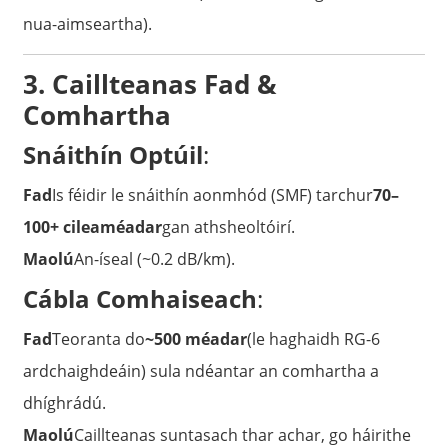
nua-aimseartha).
3. Caillteanas Fad &
Comhartha
Snáithín Optúil
:
Fad
Is féidir le snáithín aonmhód (SMF) tarchur
70–
100+ cileaméadar
gan athsheoltóirí.
Maolú
An-íseal (~0.2 dB/km).
Cábla Comhaiseach
:
Fad
Teoranta do
~500 méadar
(le haghaidh RG-6
ardchaighdeáin) sula ndéantar an comhartha a
dhíghrádú.
Maolú
Caillteanas suntasach thar achar, go háirithe