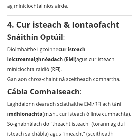
ag minicíochtaí níos airde.
4. Cur isteach & Iontaofacht
Snáithín Optúil
:
Díolmhaithe i gcoinne
cur isteach
leictreamaighnéadach (EMI)
agus cur isteach
minicíochta raidió (RFI).
Gan aon chros-chaint ná sceitheadh ​​comhartha.
Cábla Comhaiseach
:
Laghdaíonn dearadh sciathaithe EMI/RFI ach tá
ní
imdhíonachta
(m.sh., cur isteach ó línte cumhachta).
So-ghabhálach do "theacht isteach" (torann ag dul
isteach sa chábla) agus "imeacht" (sceitheadh ​​