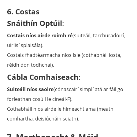
6. Costas
Snáithín Optúil
:
Costais níos airde roimh ré
(suiteáil, tarchuradóirí,
uirlisí splaisála).
Costais fhadtéarmacha níos ísle (cothabháil íosta,
réidh don todhchaí).
Cábla Comhaiseach
:
Suiteáil níos saoire
(cónascairí simplí atá ar fáil go
forleathan cosúil le cineál-F).
Cothabháil níos airde le himeacht ama (meath
comhartha, deisiúcháin sciath).