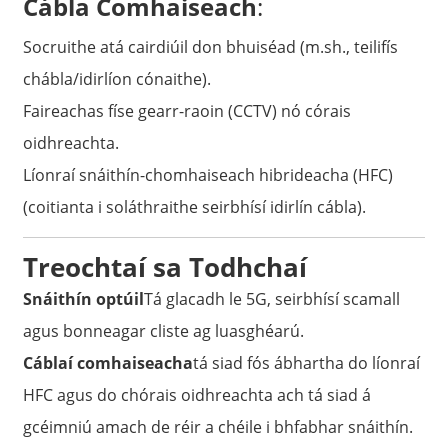
Cábla Comhaiseach
:
Socruithe atá cairdiúil don bhuiséad (m.sh., teilifís
chábla/idirlíon cónaithe).
Faireachas físe gearr-raoin (CCTV) nó córais
oidhreachta.
Líonraí snáithín-chomhaiseach hibrideacha (HFC)
(coitianta i soláthraithe seirbhísí idirlín cábla).
Treochtaí sa Todhchaí
Snáithín optúil
Tá glacadh le 5G, seirbhísí scamall
agus bonneagar cliste ag luasghéarú.
Cáblaí comhaiseacha
tá siad fós ábhartha do líonraí
HFC agus do chórais oidhreachta ach tá siad á
gcéimniú amach de réir a chéile i bhfabhar snáithín.