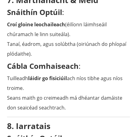
7. Marthanacht & Méid
Snáithín Optúil
:
Croí gloine leochaileach
(éilíonn láimhseáil
chúramach le linn suiteála).
Tanaí, éadrom, agus solúbtha (oiriúnach do phíopaí
plódaithe).
Cábla Comhaiseach
:
Tuilleadh
láidir go fisiciúil
ach níos tibhe agus níos
troime.
Seans maith go creimeadh má dhéantar damáiste
don seaicéad seachtrach.
8. Iarratais