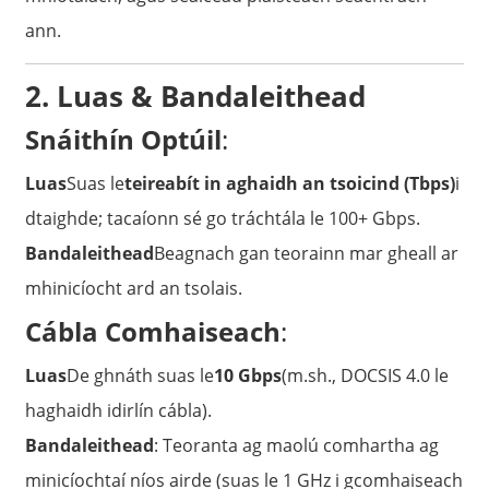
ann.
2. Luas & Bandaleithead
Snáithín Optúil
:
Luas
Suas le
teireabít in aghaidh an tsoicind (Tbps)
i
dtaighde; tacaíonn sé go tráchtála le 100+ Gbps.
Bandaleithead
Beagnach gan teorainn mar gheall ar
mhinicíocht ard an tsolais.
Cábla Comhaiseach
:
Luas
De ghnáth suas le
10 Gbps
(m.sh., DOCSIS 4.0 le
haghaidh idirlín cábla).
Bandaleithead
: Teoranta ag maolú comhartha ag
minicíochtaí níos airde (suas le 1 GHz i gcomhaiseach