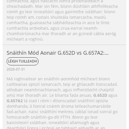
cumhachta, agus nascacht líonra príobháideach a
sheachadadh. Mar sin féin, bíonn dúshláin athfhillteacha
roimh go leor innealtóirí agus gairmithe soláthair: bíonn
teip roimh am, costais shuiteála iomarcacha, maolú
comhartha, guaiseacha sábháilteachta in aice le línte
cumhachta ardvoltais, agus crua-earraí neamh-
chomhoiriúnacha mar thoradh ar an gcineál cábla aeróg
mícheart a roghnú.
Snáithín Mód Aonair G.652D vs G.657A2:
Príomhdhifríochtaí, Comparáid Feidhmíochta
LÉIGH TUILLEADH
& Treoir Roghnúcháin Feidhmchláir
2026-07-31
Má roghnaítear an snáithín aonmhód mícheart bíonn
caillteanas optúil iomarcach, teip ar ghlacadh tionscadail,
athobair neamhriachtanach, agus infheistíocht chaipitil
amú mar thoradh air. Le blianta fada anuas,
G.652D
agus
G.657A2
tá siad i réim i dtionscadail snáithíní optúla
domhanda, ó líonraí cnámh droma teileachumarsáide
fad-achair, naisc snáithíní meitreo, cáblaí ionad sonraí go
himscaradh snáithín-go-dtí FTTH. Bíonn go leor
bainisteoirí soláthair, innealtóirí allamuigh agus
dearthóirí líonra i gcónaí ag tabhairt aghaidh ar an