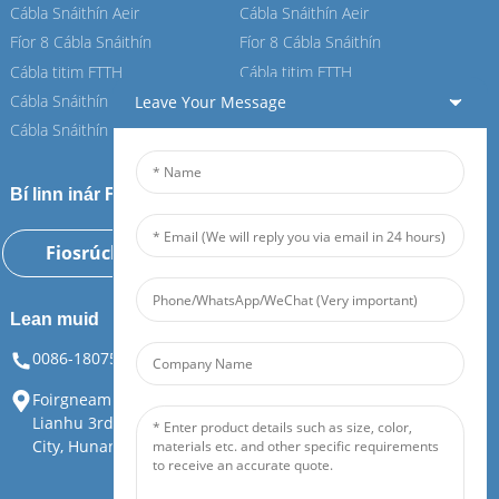
Cábla Snáithín Aeir
Cábla Snáithín Aeir
Fíor 8 Cábla Snáithín
Fíor 8 Cábla Snáithín
Cábla titim FTTH
Cábla titim FTTH
Cábla Snáithín ASU
Cábla Snáithín ASU
Leave Your Message
Cábla Snáithín ADSS
Cábla Snáithín ADSS
Bí linn inár Feiboer
Fiosrúchán Anois
Lean muid
0086-18075108880
info@feiboer.com.cn
Foirgneamh 1, Ard-Mhéara Zhongjianbaobao, Uimh. 30,
Lianhu 3rd Road, Tianding Street, Yuelu District, Changsha
City, Hunan Province