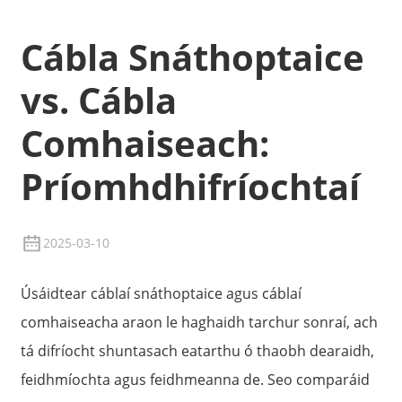
Cábla Snáthoptaice
vs. Cábla
Comhaiseach:
Príomhdhifríochtaí
2025-03-10
Úsáidtear cáblaí snáthoptaice agus cáblaí
comhaiseacha araon le haghaidh tarchur sonraí, ach
tá difríocht shuntasach eatarthu ó thaobh dearaidh,
feidhmíochta agus feidhmeanna de. Seo comparáid