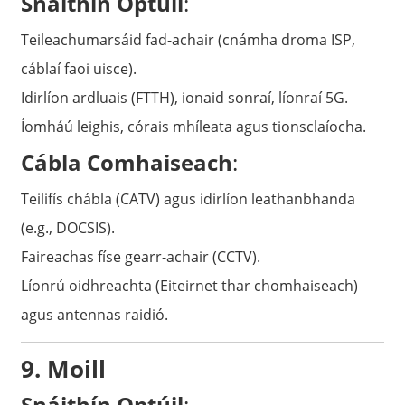
Snáithín Optúil
:
Teileachumarsáid fad-achair (cnámha droma ISP,
cáblaí faoi uisce).
Idirlíon ardluais (FTTH), ionaid sonraí, líonraí 5G.
Íomháú leighis, córais mhíleata agus tionsclaíocha.
Cábla Comhaiseach
:
Teilifís chábla (CATV) agus idirlíon leathanbhanda
(e.g., DOCSIS).
Faireachas físe gearr-achair (CCTV).
Líonrú oidhreachta (Eiteirnet thar chomhaiseach)
agus antennas raidió.
9. Moill
Snáithín Optúil
: