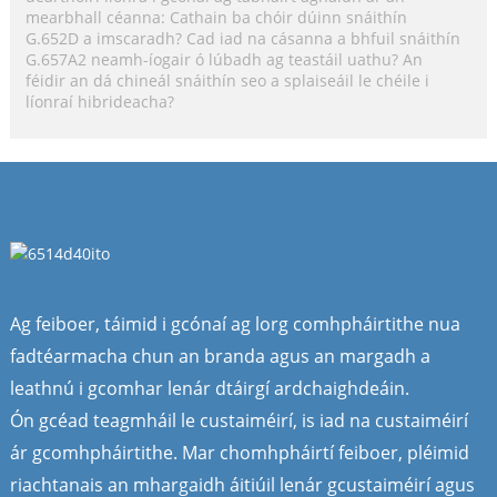
mearbhall céanna: Cathain ba chóir dúinn snáithín
G.652D a imscaradh? Cad iad na cásanna a bhfuil snáithín
G.657A2 neamh-íogair ó lúbadh ag teastáil uathu? An
féidir an dá chineál snáithín seo a splaiseáil le chéile i
líonraí hibrideacha?
Ag feiboer, táimid i gcónaí ag lorg comhpháirtithe nua
fadtéarmacha chun an branda agus an margadh a
leathnú i gcomhar lenár dtáirgí ardchaighdeáin.
Ón gcéad teagmháil le custaiméirí, is iad na custaiméirí
ár gcomhpháirtithe. Mar chomhpháirtí feiboer, pléimid
riachtanais an mhargaidh áitiúil lenár gcustaiméirí agus