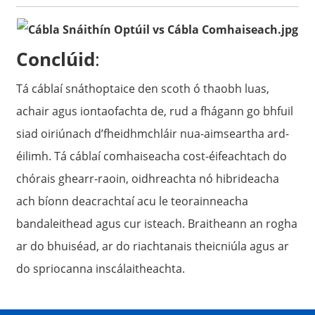
Conclúid
:
Tá cáblaí snáthoptaice den scoth ó thaobh luas,
achair agus iontaofachta de, rud a fhágann go bhfuil
siad oiriúnach d’fheidhmchláir nua-aimseartha ard-
éilimh. Tá cáblaí comhaiseacha cost-éifeachtach do
chórais ghearr-raoin, oidhreachta nó hibrideacha
ach bíonn deacrachtaí acu le teorainneacha
bandaleithead agus cur isteach. Braitheann an rogha
ar do bhuiséad, ar do riachtanais theicniúla agus ar
do spriocanna inscálaitheachta.