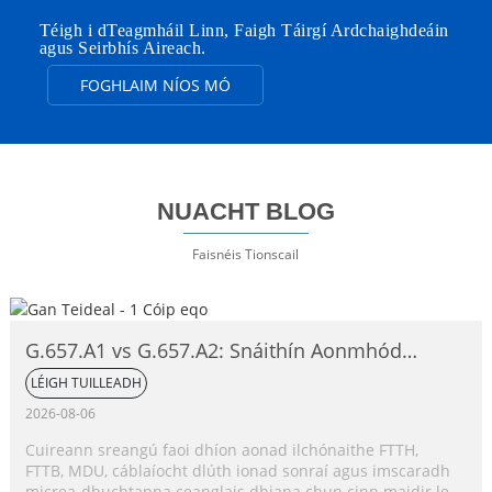
Téigh i dTeagmháil Linn, Faigh Táirgí Ardchaighdeáin
agus Seirbhís Aireach.
FOGHLAIM NÍOS MÓ
NUACHT BLOG
Faisnéis Tionscail
G.657.A1 vs G.657.A2: Snáithín Aonmhód
Neamh-íogair ó thaobh Lúbadh de,
LÉIGH TUILLEADH
Comparáid Iomlán
2026-08-06
Cuireann sreangú faoi dhíon aonad ilchónaithe FTTH,
FTTB, MDU, cáblaíocht dlúth ionad sonraí agus imscaradh
micrea-dhuchtanna ceanglais dhiana chun cinn maidir le