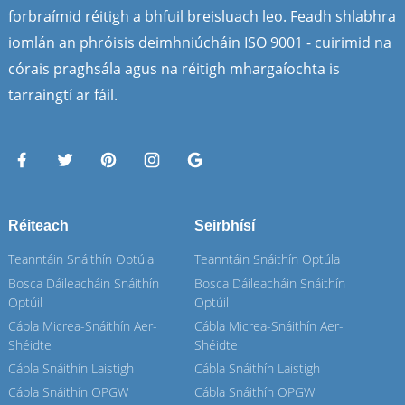
forbraímid réitigh a bhfuil breisluach leo. Feadh shlabhra
iomlán an phróisis deimhniúcháin ISO 9001 - cuirimid na
córais praghsála agus na réitigh mhargaíochta is
tarraingtí ar fáil.
Réiteach
Seirbhísí
Teanntáin Snáithín Optúla
Teanntáin Snáithín Optúla
Bosca Dáileacháin Snáithín
Bosca Dáileacháin Snáithín
Optúil
Optúil
Cábla Micrea-Snáithín Aer-
Cábla Micrea-Snáithín Aer-
Shéidte
Shéidte
Cábla Snáithín Laistigh
Cábla Snáithín Laistigh
Cábla Snáithín OPGW
Cábla Snáithín OPGW