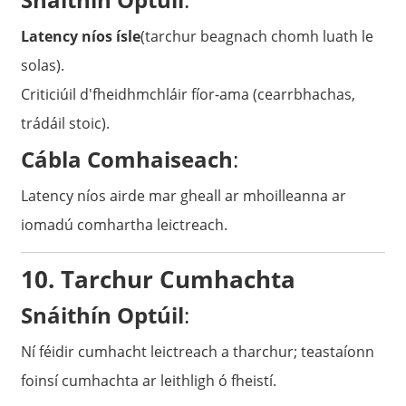
Latency níos ísle
(tarchur beagnach chomh luath le
solas).
Criticiúil d'fheidhmchláir fíor-ama (cearrbhachas,
trádáil stoic).
Cábla Comhaiseach
:
Latency níos airde mar gheall ar mhoilleanna ar
iomadú comhartha leictreach.
10. Tarchur Cumhachta
Snáithín Optúil
:
Ní féidir cumhacht leictreach a tharchur; teastaíonn
foinsí cumhachta ar leithligh ó fheistí.