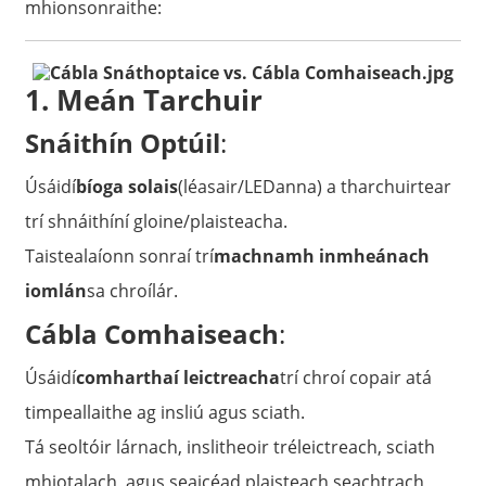
mhionsonraithe:
1. Meán Tarchuir
Snáithín Optúil
:
Úsáidí
bíoga solais
(léasair/LEDanna) a tharchuirtear
trí shnáithíní gloine/plaisteacha.
Taistealaíonn sonraí trí
machnamh inmheánach
iomlán
sa chroílár.
a
Cábla Comhaiseach
:
Úsáidí
comharthaí leictreacha
trí chroí copair atá
timpeallaithe ag insliú agus sciath.
Tá seoltóir lárnach, inslitheoir tréleictreach, sciath
mhiotalach, agus seaicéad plaisteach seachtrach