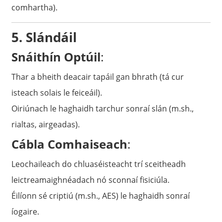
comhartha).
5. Slándáil
Snáithín Optúil
:
Thar a bheith deacair tapáil gan bhrath (tá cur
isteach solais le feiceáil).
Oiriúnach le haghaidh tarchur sonraí slán (m.sh.,
rialtas, airgeadas).
Cábla Comhaiseach
:
Leochaileach do chluaséisteacht trí sceitheadh ​​
leictreamaighnéadach nó sconnaí fisiciúla.
Éilíonn sé criptiú (m.sh., AES) le haghaidh sonraí
íogaire.