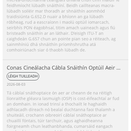
feidhmíocht lúbadh snáithíní. Beidh caillteanas macra-
lúbadh soiléir mar thoradh ar shnáithín aonmhód
traidisiúnta G.652.D nuair a bhíonn an ga lúbadh
róbheag, rud a eascraíonn i maolú optúil iomarcach,
seirbhís PON éagobhsaí, titim amach uaineach agus fiú
bristeadh snáithín ar an láthair. D’eisigh ITU-T an
caighdeán G.657 chun an pointe pian seo a réiteach, ag
sainmhíniú dhá shnáithín príomhshrutha atá
comhoiriúnach siar ó thaobh lúbadh de.
Conas Cineálacha Cábla Snáithín Optúil Aeir a
Roghnú?
LÉIGH TUILLEADH
2026-08-03
Tá cáblaí snáthoptaice ón aer ar cheann de na réitigh
líonraithe gléasra lasmuigh (OSP) is cost-éifeachtaí ar fud
an domhain. In ionad trinsí a thochailt le haghaidh
adhlacadh díreach nó bealaí duchtanna faoi thalamh a
shuiteáil, crochann oibreoirí cáblaí snáthoptaice ar
chuaillí fóntais, túir tarchuir, agus aghaidheanna
foirgneamh chun leathanbhanda, cumarsáid eangach