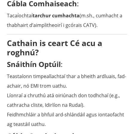
Cábla Comhaiseach
:
Tacaíochtaí
tarchur cumhachta
(m.sh., cumhacht a
thabhairt d’aimplitheoirí i gcórais CATV).
Cathain is ceart Cé acu a
roghnú?
Snáithín Optúil
:
Teastaíonn timpeallachtaí thar a bheith ardluais, fad-
achair, nó EMI trom uathu.
Líonraí a chruthú atá oiriúnach don todhchaí (e.g.,
cathracha cliste, Idirlíon na Rudaí).
Feidhmchláir a bhfuil ard-shlándáil agus iontaofacht
ag teastáil uathu.