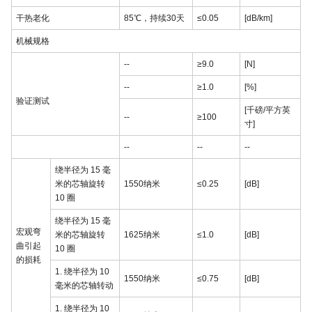
干热老化
85℃，持续30天
≤0.05
[dB/km]
机械规格
--
≥9.0
[N]
--
≥1.0
[%]
验证测试
[千磅/平方英
--
≥100
寸]
--
--
--
绕半径为 15 毫
米的芯轴旋转
1550纳米
≤0.25
[dB]
10 圈
绕半径为 15 毫
宏观弯
米的芯轴旋转
1625纳米
≤1.0
[dB]
曲引起
10 圈
的损耗
1. 绕半径为 10
1550纳米
≤0.75
[dB]
毫米的芯轴转动
1. 绕半径为 10