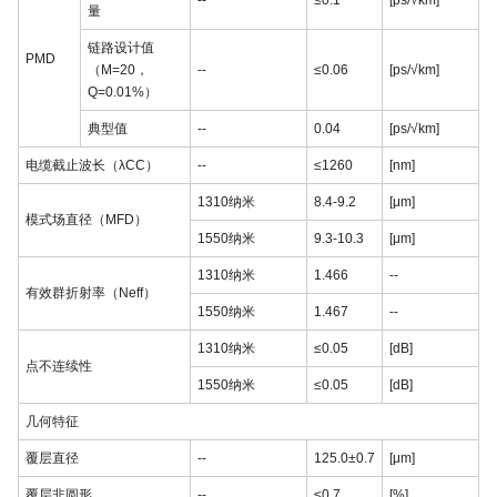
--
≤0.1
[ps/√km]
量
链路设计值
PMD
（M=20，
--
≤0.06
[ps/√km]
Q=0.01%）
典型值
--
0.04
[ps/√km]
电缆截止波长（λCC）
--
≤1260
[nm]
1310纳米
8.4-9.2
[μm]
模式场直径（MFD）
1550纳米
9.3-10.3
[μm]
1310纳米
1.466
--
有效群折射率（Neff）
1550纳米
1.467
--
1310纳米
≤0.05
[dB]
点不连续性
1550纳米
≤0.05
[dB]
几何特征
覆层直径
--
125.0±0.7
[μm]
覆层非圆形
--
≤0.7
[%]