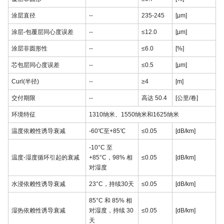
涂层直径
--
235-245
[μm]
涂层-包覆层同心度误差
--
≤12.0
[μm]
涂层非圆形性
--
≤6.0
[%]
芯包层同心度误差
--
≤0.5
[μm]
Curl(半径)
--
≥4
[m]
交付期限
--
高达 50.4
[公里/卷]
环境特征
1310纳米、1550纳米和1625纳米
温度依赖性诱导衰减
-60℃至+85℃
≤0.05
[dB/km]
-10°C 至
温度-湿度循环引起的衰减
+85°C，98% 相
≤0.05
[dB/km]
对湿度
水浸依赖性诱导衰减
23°C，持续30天
≤0.05
[dB/km]
85°C 和 85% 相
湿热依赖性诱导衰减
对湿度，持续 30
≤0.05
[dB/km]
天