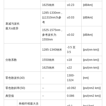
1625纳米
≤0.23
[dB/km]
1285-1330nm，
以1310nm为参
≤0.03
[dB/km]
考
衰减与波长
最大α差异
1525-1575nm，
参考波长为
≤0.02
[dB/km]
1550nm
-3.5 至
1285-1340纳米
[ps/(nm·km)]
3.5
分散系数
1550纳米
≤18
[ps/(nm·km)]
1625纳米
≤22
[ps/(nm·km)]
1300-
零色散波长(λ0)
--
[nm]
1324
零色散斜率(S0)
--
≤0.092
[ps/(nm2·km)]
典型值
--
0.086
[ps/(nm2·km)]
单根纤维最大含