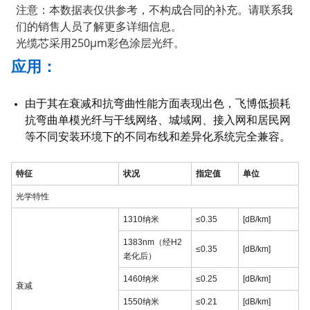
注意：本数据表仅供参考，不构成合同的补充。请联系我
们的销售人员了解更多详细信息。
光缆芯采用250μm彩色涂层光纤。
应用：
由于其在衰减和抗弯曲性能方面表现出色，飞博低损耗
抗弯曲单模光纤与干线网络、城域网、接入网和居民网
等不同安装环境下的不同布线和差异化系统完全兼容。
特征
状况
指定值
单位
光学特性
a
1310纳米
≤0.35
[dB/km]
1383nm（经H2
≤0.35
[dB/km]
老化后）
1460纳米
≤0.25
[dB/km]
衰减
1550纳米
≤0.21
[dB/km]