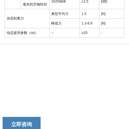
1625纳米
≤1.5
[dB]
毫米的芯轴转动
典型平均力
1.5
[N]
涂层剥离力
峰值力
1.3-8.9
[N]
动态疲劳参数（nd）
--
≥20
-
今天就联系我们的团队吧！
我们以提供及时、可靠和有用的服务而自豪。
立即咨询