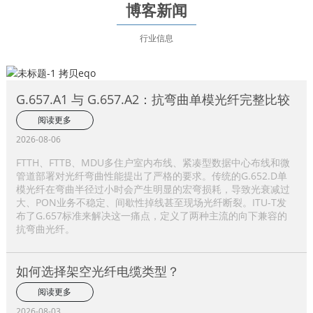
博客新闻
行业信息
G.657.A1 与 G.657.A2：抗弯曲单模光纤完整比较
阅读更多
2026-08-06
FTTH、FTTB、MDU多住户室内布线、紧凑型数据中心布线和微
管道部署对光纤弯曲性能提出了严格的要求。传统的G.652.D单
模光纤在弯曲半径过小时会产生明显的宏弯损耗，导致光衰减过
大、PON业务不稳定、间歇性掉线甚至现场光纤断裂。ITU-T发
布了G.657标准来解决这一痛点，定义了两种主流的向下兼容的
抗弯曲光纤。
如何选择架空光纤电缆类型？
阅读更多
2026-08-03