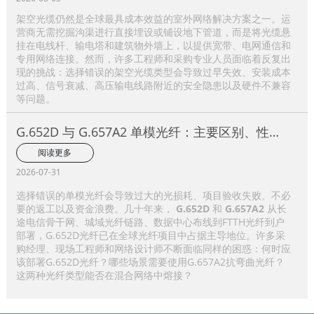
架空光缆仍然是全球最具成本效益的室外网络解决方案之一。运
营商无需挖掘沟渠进行直接埋设或铺设地下管道，而是将光缆悬
挂在电线杆、输电塔和建筑物外墙上，以提供宽带、电网通信和
专用网络连接。然而，许多工程师和采购专业人员面临着反复出
现的挑战：选择错误的架空光缆类型会导致过早失效、安装成本
过高、信号衰减、高压输电线路附近的安全隐患以及硬件不兼容
等问题。
G.652D 与 G.657A2 单模光纤：主要区别、性能
比较及应用选择指南
阅读更多
2026-07-31
选择错误的单模光纤会导致过大的光损耗、项目验收失败、不必
要的返工以及资金浪费。几十年来，
G.652D
和
G.657A2
从长
途电信骨干网、城域光纤链路、数据中心布线到FTTH光纤到户
部署，G.652D光纤已在全球光纤项目中占据主导地位。许多采
购经理、现场工程师和网络设计师不断面临同样的困惑：何时应
该部署G.652D光纤？哪些场景需要使用G.657A2抗弯曲光纤？
这两种光纤类型能否在混合网络中熔接？