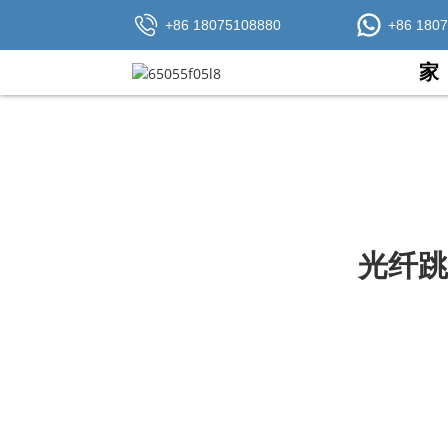
+86 18075108880
+86 180
家
光纤跳线