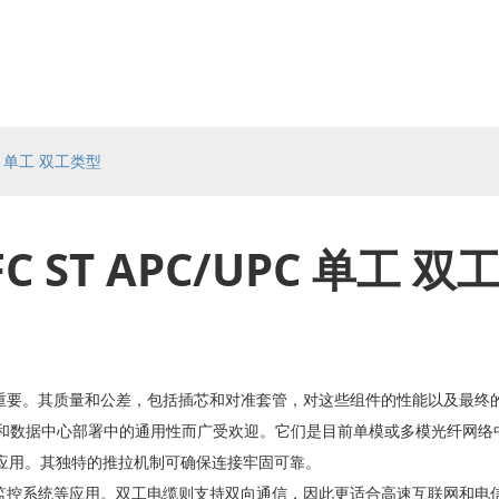
UPC 单工 双工类型
FC ST APC/UPC 单工 
重要。其质量和公差，包括插芯和对准套管，对这些组件的性能以及最终
信和数据中心部署中的通用性而广受欢迎。它们是目前单模或多模光纤网络
应用。其独特的推拉机制可确保连接牢固可靠。
监控系统等应用。双工电缆则支持双向通信，因此更适合高速互联网和电