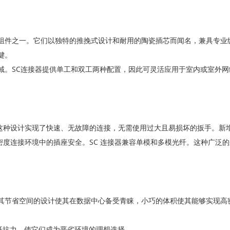
的组件之一。它们以独特的推挽式设计和耐用的陶瓷插芯而闻名，兼具专业
键。
域。SC连接器提供单工和双工两种配置，因此可灵活应用于室内或室外网
这种设计实现了快速、无故障的连接，无需使用过大且易损坏的扳手。新
度连接环境中的插座安全。SC 连接器兼容单模和多模光纤。这种广泛
。其节省空间的设计使其在数据中心备受青睐，小巧的体积使其能够实现高
动的抵抗力，使它们成为恶劣环境的理想选择。