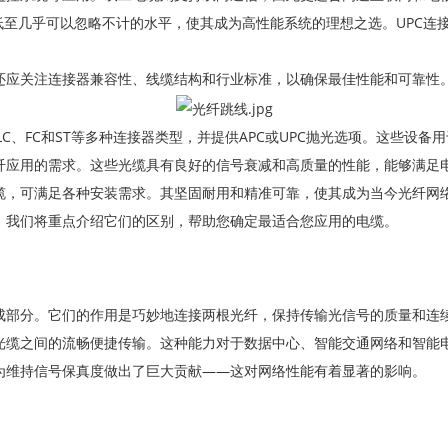
低至几乎可以忽略不计的水平，使其成为高性能系统的理想之选。UPC连
还应关注连接器兼容性、线缆结构和行业标准，以确保最佳性能和可靠性
C、FC和ST等多种连接器类型，并提供APC或UPC抛光选项。这些设备
纤应用的需求。这些光缆具有良好的信号衰减和高质量的性能，能够满足
缆，可满足各种安装需求。其坚固耐用和精准可靠，使其成为当今光纤网
。我们将重点介绍它们的区别，帮助您确定最适合您应用的电缆。
成部分。它们的作用是巧妙地连接两根光纤，保持传输光信号的质量和连
光缆之间的流畅便捷传输。这种能力对于数据中心、智能交通网络和智能
为维持信号保真度做出了巨大贡献——这对网络性能有着显著的影响。