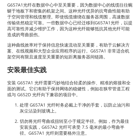
G657A1光纤在数据中心中至关重要，因为数据中心的线缆往往蜿
蜒于地板下和密集的机架之间。这种光纤优异的抗弯曲性能有助
于空间管理和线缆整理。即使线缆缠绕在服务器周围，高速数据
传输依然稳定可靠。一些数据中心已经迁移到G657A1光纤，以提
高可靠性并减少维护工作，因为这种光纤能够抵抗其他光纤可能
造成的弯曲损伤。
这种曲线效率对于保持信息快速流动至关重要，有助于云解决方
案、在线视频和大型企业应用程序的运行。G657A1 非常适合机
架空间有限且速度至关重要的短距离服务器间链路。
安装最佳实践
安装 G657A1 光纤需要巧妙地结合轻柔的操作、精准的熔接和全
面的测试。它们有助于保持网络的稳健性，例如在狭窄管道工程
或与 G652D 光纤向下兼容的项目中。
处理 G657A1 光纤时务必戴上干净的手套，以防止油污和
灰尘沾染到玻璃上。
切勿将光纤弯曲或扭转至小于规定半径。例如，作为最佳
安装实践，G657A2 光纤可承受 7.5 毫米的最小弯曲半
径。G657A1 光纤则需要格外注意。