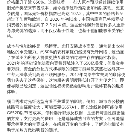
价格飙升了近 650%。这意味着，一些人原本预期通过继续使用
旧光纤类型来节省成本，如今看来这种预期更加难以实现。更复
杂的是，国际光纤价格指数已高达 107.2，其中中国的价格甚至
超过了印度和欧洲。自 2026 年初以来，中国供应商已将俄罗斯
消费者的价格提高了 2.5 到 4 倍。这些价格飙升促使许多人重新
考虑光缆的选择，而不仅仅基于性能，也基于他们能够承受的价
格。
成本与性能始终是一场博弈。光纤安装成本高昂，通常超出农村
地区的承受能力。约80%的农村家庭仍然没有光纤网络，这凸显
了在试图为所有人提供更快互联网的过程中存在的隐性权衡。
2021年的基础设施法案向宽带领域注入了650亿美元，但资金并
非万能。资金的分配方式和界限的划定可能导致某些社区终其一
生都无法享受到高速互联网服务。2017年网络中立规则的废除使
我们失去了这些保护，这为服务透明度降低打开了方便之门。即
使界限已经划定，这些隐性权衡仍然会影响用户最终获得的服务
体验。
项目需求对光纤选型有着至关重要的影响。例如，城市办公楼的
线路弯曲幅度较大，可能需要G657A1，而长途线路则可能使用
G652D以节省成本。每种选择都涉及权衡：是选择弯曲性能更佳
的方案，支付更高的费用，还是选择成熟可靠的方案，但可能需
要承担更大的带宽成本。在瞬息万变的市场中，了解这些细节有
助于采购方做出明智的选择。