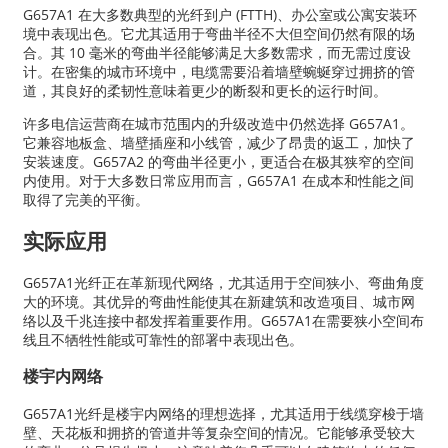
G657A1 在大多数典型的光纤到户 (FTTH)、办公室或公寓安装环
境中表现出色。它尤其适用于弯曲半径不大但空间仍然有限的场
合。其 10 毫米的弯曲半径能够满足大多数需求，而无需过度设
计。在密集的城市环境中，电缆需要沿着墙壁蜿蜒穿过拥挤的管
道，其良好的柔韧性意味着更少的断裂和更长的运行时间。
许多电信运营商在城市范围内的升级改造中仍然选择 G657A1。
它兼容地板盒、墙壁插座和小线管，减少了昂贵的返工，加快了
安装速度。G657A2 的弯曲半径更小，更适合在极其狭窄的空间
内使用。对于大多数日常应用而言，G657A1 在成本和性能之间
取得了完美的平衡。
实际应用
G657A1光纤正在革新现代网络，尤其适用于空间狭小、弯曲角度
大的环境。其优异的弯曲性能使其在新建筑和改造项目、城市网
络以及千兆连接中都发挥着重要作用。G657A1在需要狭小空间布
线且不牺牲性能或可靠性的部署中表现出色。
楼宇内网络
G657A1光纤是楼宇内网络的理想选择，尤其适用于线缆穿梭于墙
壁、天花板和拥挤的管道井等复杂空间的情况。它能够承受较大