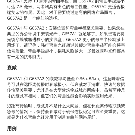
G657A1 支持 10 毫米的弯曲半径，而 G657A2 的弯曲半径最小
可达 7.5 毫米。两者均具有出色的弯曲性能。G657A2 更适合极
端复杂的布局。因此，对于需要绕过急弯的网络布局而言，
G657A2 是一个绝佳的选择。
G657A1 与 G657A2：安装位置和弯曲半径至关重要。如果您在
典型的办公环境中安装光纤，G657A1 就足够了。如果您需要将
光缆穿墙或塞进狭小的接线盒，G657A2 更小的弯曲半径就派上
用场了。请记住，强行弯曲光纤超过其额定弯曲半径可能会损害
信号质量。弯曲半径越小，损耗风险越大，尽管这两种光纤都具
有一定的抗弯能力。
衰减
G657A1 和 G657A2 的衰减率均低至 0.36 dB/km。这意味着信
号可以在远距离传播时衰减极小。低衰减对于清晰、快速的数据
传输至关重要，尤其是在大型建筑物或城市网络中。虽然两种尺
寸的衰减率相同，但它们的弯曲性能会影响实际应用效果。
短距离传输时，衰减并不是什么大问题。但在长距离传输或频繁
急弯的情况下，保持低衰减对于确保连接稳定可靠至关重要。这
就是为什么弯曲光纤常用于制造卷曲的网络尾纤。
用例