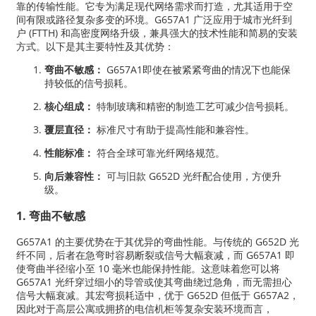
靠的传输性能。它专为满足现代网络需求而打造，尤其适用于空
间有限或路径复杂多变的环境。G657A1 广泛应用于城市光纤到
户 (FTTH) 和高密度网络升级，兼具强大的技术性能和简易的安装
方式。以下是其主要特性及其优势：
弯曲不敏感：
G657A1即使在被紧紧弯曲的情况下也能保
持较低的信号损耗。
核心组成：
特制玻璃和精密的制造工艺可减少信号损耗。
覆层直径：
标准尺寸有助于提高性能和兼容性。
性能标准：
符合全球可靠光纤网络规范。
向后兼容性：
可与旧款 G652D 光纤配合使用，方便升
级。
1. 弯曲不敏感
G657A1 的主要优势在于其优异的弯曲性能。与传统的 G652D 光
纤不同，后者在急弯时容易断裂或信号大幅衰减，而 G657A1 即
使弯曲半径缩小至 10 毫米也能保持性能。这意味着您可以将
G657A1 光纤穿过细小的导管或使其弯曲绕过急角，而无需担心
信号大幅衰减。其宏弯损耗适中，优于 G652D 但低于 G657A2，
因此对于高层公寓或拥挤的电信机柜等复杂安装环境而言，