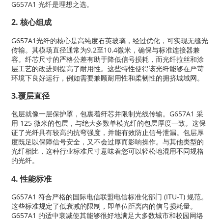
G657A1 光纤是理想之选。
2. 核心组成
G657A1光纤的核心是高纯度石英玻璃，经过优化，可实现无缝光
传输。其模场直径通常为9.2至10.4微米，确保与标准连接器兼
容。纤芯尺寸的严格公差有助于降低信号损耗，而光纤拉丝和涂
层工艺的改进则提高了耐用性。这些特性使得该光纤能够在严苛
环境下良好运行，例如需要兼顾耐用性和柔韧性的拥挤城域网。
3.覆层直径
包层就像一层保护罩，包裹着纤芯并限制光线传输。G657A1 采
用 125 微米的包层，与绝大多数单模光纤的包层厚度一致。这保
证了光纤具有较高的抗弯强度，并能有效防止信号泄漏。包层厚
度既足以保障信号安全，又不会过厚而影响操作。与其他类型的
光纤相比，这种行业标准尺寸意味着您可以轻松地混用不同规格
的光纤。
4. 性能标准
G657A1 符合严格的国际电信联盟电信标准化部门 (ITU-T) 规范。
这些标准规定了低衰减的限制，即单位距离内的信号损耗量。
G657A1 的适中衰减使其能够很好地满足大多数城市和校园网络