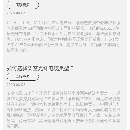
阅读更多
2026-08-06
FTTH、FTTB、MDU多住户室内布线、紧凑型数据中心布线和微
管道部署对光纤弯曲性能提出了严格的要求。传统的G.652.D单
模光纤在弯曲半径过小时会产生明显的宏弯损耗，导致光衰减过
大、PON业务不稳定、间歇性掉线甚至现场光纤断裂。ITU-T发
布了G.657标准来解决这一痛点，定义了两种主流的向下兼容的
抗弯曲光纤。
如何选择架空光纤电缆类型？
阅读更多
2026-08-03
架空光缆仍然是全球最具成本效益的室外网络解决方案之一。运
营商无需挖掘沟渠进行直接埋设或铺设地下管道，而是将光缆悬
挂在电线杆、输电塔和建筑物外墙上，以提供宽带、电网通信和
专用网络连接。然而，许多工程师和采购专业人员面临着反复出
现的挑战：选择错误的架空光缆类型会导致过早失效、安装成本
过高、信号衰减、高压输电线路附近的安全隐患以及硬件不兼容
等问题。