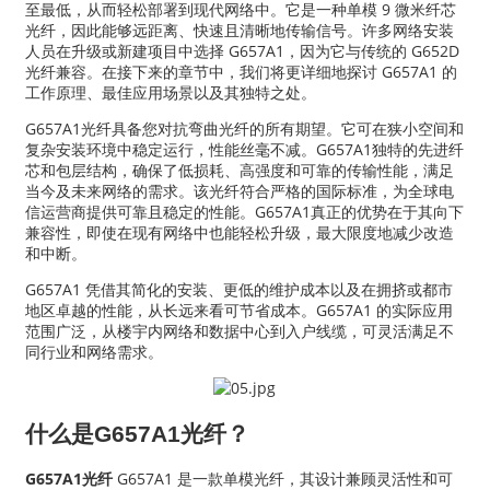
至最低，从而轻松部署到现代网络中。它是一种单模 9 微米纤芯
光纤，因此能够远距离、快速且清晰地传输信号。许多网络安装
人员在升级或新建项目中选择 G657A1，因为它与传统的 G652D
光纤兼容。在接下来的章节中，我们将更详细地探讨 G657A1 的
工作原理、最佳应用场景以及其独特之处。
G657A1光纤具备您对抗弯曲光纤的所有期望。它可在狭小空间和
复杂安装环境中稳定运行，性能丝毫不减。G657A1独特的先进纤
芯和包层结构，确保了低损耗、高强度和可靠的传输性能，满足
当今及未来网络的需求。该光纤符合严格的国际标准，为全球电
信运营商提供可靠且稳定的性能。G657A1真正的优势在于其向下
兼容性，即使在现有网络中也能轻松升级，最大限度地减少改造
和中断。
G657A1 凭借其简化的安装、更低的维护成本以及在拥挤或都市
地区卓越的性能，从长远来看可节省成本。G657A1 的实际应用
a
范围广泛，从楼宇内网络和数据中心到入户线缆，可灵活满足不
同行业和网络需求。
什么是G657A1光纤？
G657A1光纤
G657A1 是一款单模光纤，其设计兼顾灵活性和可