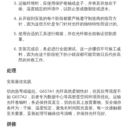
运输纤维时，应使用保护卷轴或盒子，并将其存放在干
燥、温度稳定的环境中，以防止形成微裂纹或进水。
从开箱到安装的每个阶段都要严格遵守制造商的指导方
针，因为这些方针是专门针对光纤的独特特性而设计的。
使用合适的工具进行熔接，并在光纤熔合前验证切割质
量。
安装完成后，务必进行全面测试。这一步骤切不可偷工减
料，因为在这个阶段犯下的小错误都可能导致日后代价高
昂的补救工作。
处理
安装最佳实践
切勿急弯或猛拉。G657A1 光纤虽然柔韧性好，但其抗弯强度不
如 G657A2，后者专为数据中心等高密度空间环境而优化。运输
光纤卷轴时，务必保持其直立，切勿在其上放置重物。安全储存
条件为：干燥、温度恒定，避免长时间阳光直射。每一次接触都
至关重要。妥善处理可确保信号清晰，并保持光纤完好。
拼接