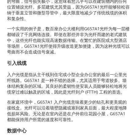
的弯曲，信号损失极小，这意味着您几乎可以在建筑物内的任何
位置铺设光纤。多层建筑尤其受益，因为G657A1光纤能够轻松容
纳于垂直立管和微型导管中，最大限度地减少了传统线缆的体积
和复杂性。
一个实用的例子是，数百座办公大楼利用G657A1光纤为每一层楼
都铺设了千兆网络连接。即使在那些并非为光纤而建的老式建筑
中，这些光纤也能实现高速数据传输。在繁忙的医院或大型酒店
等场所，G657A1光纤使得升级改造更加便捷，因为这种光缆可以
弯曲而不会造成信号衰减。
引入线缆
入户光缆是指从主干线到住宅或小型企业办公室的最后一公里光
纤线路。G657A1 是一种不错的选择，尤其适用于弯道较多、墙
体结构复杂的区域。其良好的柔韧性使安装人员能够轻松地将光
缆穿过难以触及的区域，因此是光纤到户 (FTTH) 工程的首选。
在家庭环境中，G657A1 入户光缆意味着更少的钻孔和更美观的
接线盒。光纤可以沿着墙壁隐藏或塞到家具后面，最大程度地降
低损坏风险。无论是在室内还是在户外前往花园小屋，G657A1
都能保持用户所需的速度和可靠性。
数据中心