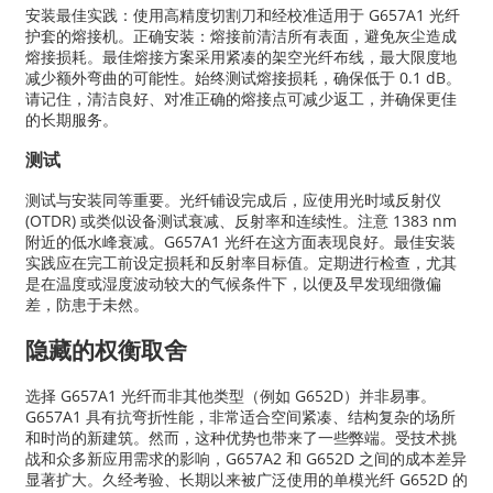
安装最佳实践：使用高精度切割刀和经校准适用于 G657A1 光纤
护套的熔接机。正确安装：熔接前清洁所有表面，避免灰尘造成
熔接损耗。最佳熔接方案采用紧凑的架空光纤布线，最大限度地
减少额外弯曲的可能性。始终测试熔接损耗，确保低于 0.1 dB。
请记住，清洁良好、对准正确的熔接点可减少返工，并确保更佳
的长期服务。
测试
测试与安装同等重要。光纤铺设完成后，应使用光时域反射仪
(OTDR) 或类似设备测试衰减、反射率和连续性。注意 1383 nm
附近的低水峰衰减。G657A1 光纤在这方面表现良好。最佳安装
实践应在完工前设定损耗和反射率目标值。定期进行检查，尤其
是在温度或湿度波动较大的气候条件下，以便及早发现细微偏
差，防患于未然。
隐藏的权衡取舍
选择 G657A1 光纤而非其他类型（例如 G652D）并非易事。
G657A1 具有抗弯折性能，非常适合空间紧凑、结构复杂的场所
和时尚的新建筑。然而，这种优势也带来了一些弊端。受技术挑
战和众多新应用需求的影响，G657A2 和 G652D 之间的成本差异
显著扩大。久经考验、长期以来被广泛使用的单模光纤 G652D 的