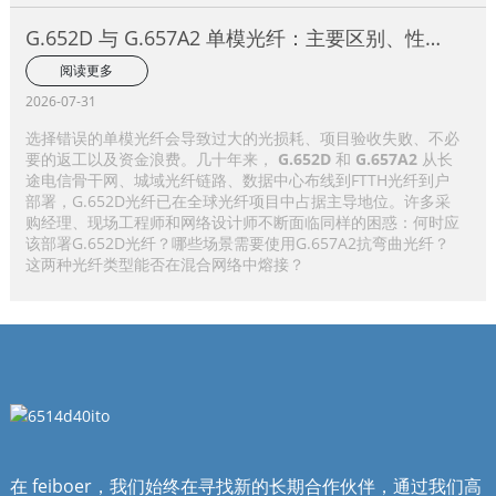
G.652D 与 G.657A2 单模光纤：主要区别、性能
比较及应用选择指南
阅读更多
2026-07-31
选择错误的单模光纤会导致过大的光损耗、项目验收失败、不必
要的返工以及资金浪费。几十年来，
G.652D
和
G.657A2
从长
途电信骨干网、城域光纤链路、数据中心布线到FTTH光纤到户
部署，G.652D光纤已在全球光纤项目中占据主导地位。许多采
购经理、现场工程师和网络设计师不断面临同样的困惑：何时应
该部署G.652D光纤？哪些场景需要使用G.657A2抗弯曲光纤？
这两种光纤类型能否在混合网络中熔接？
在 feiboer，我们始终在寻找新的长期合作伙伴，通过我们高