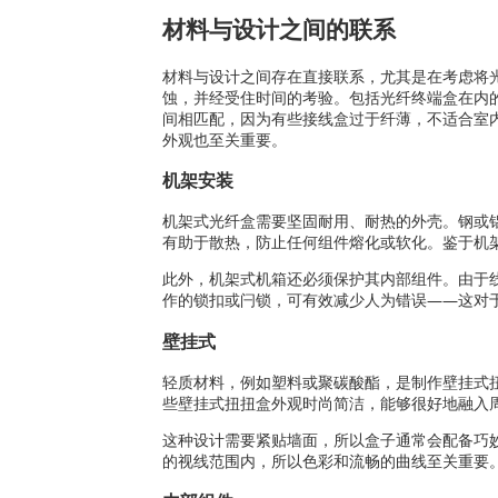
材料与设计之间的联系
材料与设计之间存在直接联系，尤其是在考虑将
蚀，并经受住时间的考验。包括光纤终端盒在内的所
间相匹配，因为有些接线盒过于纤薄，不适合室
外观也至关重要。
机架安装
机架式光纤盒需要坚固耐用、耐热的外壳。钢或
有助于散热，防止任何组件熔化或软化。鉴于机
此外，机架式机箱还必须保护其内部组件。由于
作的锁扣或闩锁，可有效减少人为错误——这对
壁挂式
轻质材料，例如塑料或聚碳酸酯，是制作壁挂式
些壁挂式扭扭盒外观时尚简洁，能够很好地融入
这种设计需要紧贴墙面，所以盒子通常会配备巧
的视线范围内，所以色彩和流畅的曲线至关重要