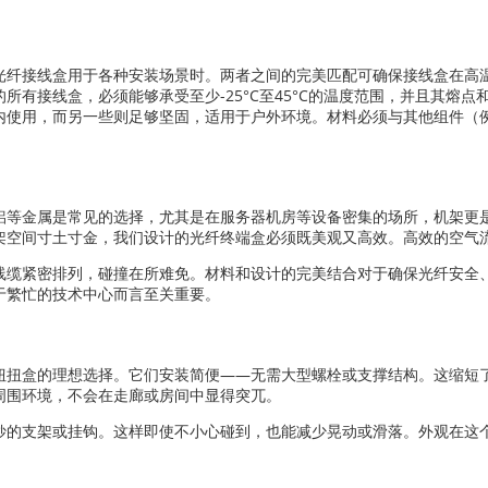
光纤接线盒用于各种安装场景时。两者之间的完美匹配可确保接线盒在高
有接线盒，必须能够承受至少-25°C至45°C的温度范围，并且其熔点和软
内使用，而另一些则足够坚固，适用于户外环境。材料必须与其他组件（
铝等金属是常见的选择，尤其是在服务器机房等设备密集的场所，机架更
架空间寸土寸金，我们设计的光纤终端盒必须既美观又高效。高效的空气
线缆紧密排列，碰撞在所难免。材料和设计的完美结合对于确保光纤安全
于繁忙的技术中心而言至关重要。
扭扭盒的理想选择。它们安装简便——无需大型螺栓或支撑结构。这缩短
周围环境，不会在走廊或房间中显得突兀。
妙的支架或挂钩。这样即使不小心碰到，也能减少晃动或滑落。外观在这
。