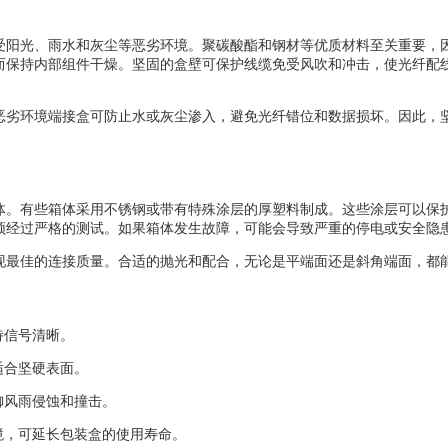
受阳光、雨水和灰尘等恶劣环境。聚碳酸酯和钢材等优质材料至关重要，
而保持内部组件干燥。坚固的盒壁可保护线缆免受风吹和冲击，使光纤配
恶劣环境端接盒可防止水或灰尘渗入，避免光纤错位和数据损坏。因此，
体。有些箱体采用不锈钢或带有特殊涂层的厚塑料制成。这些涂层可以保
须经过严格的测试。如果箱体发生故障，可能会导致严重的停电或安全隐
现最佳的连接质量。合适的抛光和配合，无论是平端面还是斜角端面，都
持信号清晰。
适合坚硬表面。
御风雨侵蚀和撞击。
境，可延长包装盒的使用寿命。