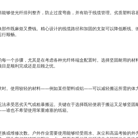
料能够使光纤排列整齐，防止过度弯曲，并有助于线缆管理。劣质塑料容
。
换部件既麻烦又费钱。精心设计的线缆路径和加固的支架可以降低断线、
运行顺畅。
的每一个步骤，尤其是在考虑各种光纤终端盒配置时。选择坚固耐用的材
项目是顺利完成还是后顾之忧。
伏时。使用较轻的材料——例如某些塑料或铝——可以减轻搬运所需的体
无法承受恶劣天气或粗暴搬运。关键在于选择既轻便易于搬运又足够坚固
——谁也不希望使用笨重难塞的纸箱。
更换或维修次数。户外作业需要使用能够经受雨水、灰尘和高温考验的外