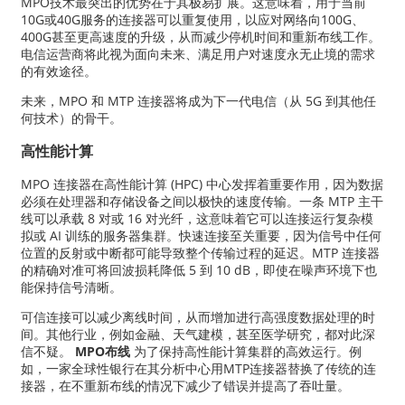
MPO技术最突出的优势在于其极易扩展。这意味着，用于当前
10G或40G服务的连接器可以重复使用，以应对网络向100G、
400G甚至更高速度的升级，从而减少停机时间和重新布线工作。
电信运营商将此视为面向未来、满足用户对速度永无止境的需求
的有效途径。
未来，MPO 和 MTP 连接器将成为下一代电信（从 5G 到其他任
何技术）的骨干。
高性能计算
MPO 连接器在高性能计算 (HPC) 中心发挥着重要作用，因为数据
必须在处理器和存储设备之间以极快的速度传输。一条 MTP 主干
线可以承载 8 对或 16 对光纤，这意味着它可以连接运行复杂模
拟或 AI 训练的服务器集群。快速连接至关重要，因为信号中任何
位置的反射或中断都可能导致整个传输过程的延迟。MTP 连接器
的精确对准可将回波损耗降低 5 到 10 dB，即使在噪声环境下也
能保持信号清晰。
可信连接可以减少离线时间，从而增加进行高强度数据处理的时
间。其他行业，例如金融、天气建模，甚至医学研究，都对此深
信不疑。
MPO布线
为了保持高性能计算集群的高效运行。例
如，一家全球性银行在其分析中心用MTP连接器替换了传统的连
接器，在不重新布线的情况下减少了错误并提高了吞吐量。