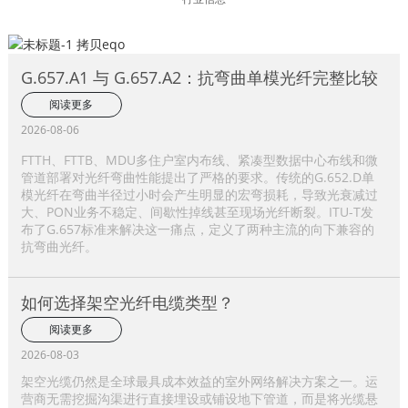
G.657.A1 与 G.657.A2：抗弯曲单模光纤完整比较
阅读更多
2026-08-06
FTTH、FTTB、MDU多住户室内布线、紧凑型数据中心布线和微
管道部署对光纤弯曲性能提出了严格的要求。传统的G.652.D单
模光纤在弯曲半径过小时会产生明显的宏弯损耗，导致光衰减过
大、PON业务不稳定、间歇性掉线甚至现场光纤断裂。ITU-T发
布了G.657标准来解决这一痛点，定义了两种主流的向下兼容的
抗弯曲光纤。
如何选择架空光纤电缆类型？
阅读更多
2026-08-03
架空光缆仍然是全球最具成本效益的室外网络解决方案之一。运
营商无需挖掘沟渠进行直接埋设或铺设地下管道，而是将光缆悬