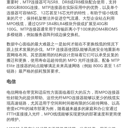
重要时，MTP连接器可与SR8、DR8或FR8模块配合使用，支持
400G和800G连接。MTP连接器在实际应用中的优势，以及单个
连接器可容纳8芯、12芯甚至16芯光纤的特性，有助于缩小线缆
束的尺寸，保持机架整洁并促进空气流通。大型企业站点利用
MPO线缆，通过QSFP SR4和LR4模块升级或扩展至40G和
100G。MTP连接器通常用于传输距离小于100米的OM4和OM5
多模链路，例如服务器阵列或边缘交换机。
数据中心面临的最大难题之一是如何才能在不更换线缆的情况下
跟上技术发展的步伐。MTP 连接器使团队能够高效安全地重新布
置网络布局。其坚固耐用的结构设计意味着它们可以承受反复的
搬迁和更换，使用寿命远超传统的 MPO 光纤连接器。配备 MTP
Elite 连接器的站点能够满足未来高速网络（例如 800G 甚至 1.6T
链路）最严格的损耗预算要求。
电信
电信网络在带宽和适应性方面面临着巨大的压力，而MPO连接器
恰好能为此提供帮助。这些光纤MPO连接器能够以更少的线缆实
现高速链路，尤其适用于空间和时间都有限的5G前传网络。以高
密度eCPRI的城市部署为例，随着越来越多的家庭和办公室通过
FTTH直接接入光纤，MPO线缆能够实现更快的部署速度和更简便
的维护。