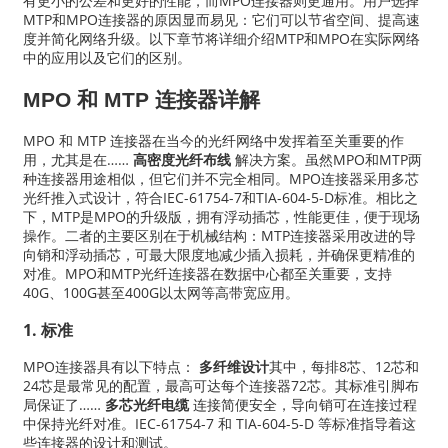
有更小的公差和更好的性能，而MPO连接器则更通用。用户选择
MTP和MPO连接器的原因显而易见：它们可以节省空间、提高速
度并简化网络升级。以下章节将详细介绍MTP和MPO在实际网络
中的应用以及它们的区别。
MPO 和 MTP 连接器详解
MPO 和 MTP 连接器在当今的光纤网络中发挥着至关重要的作
用，尤其是在……
高密度光纤布线
解决方案。虽然MPO和MTP两
种连接器用途相似，但它们并不完全相同。MPO连接器采用多芯
光纤推入式设计，符合IEC-61754-7和TIA-604-5-D标准。相比之
下，MTP是MPO的升级版，拥有浮动插芯，性能更佳，便于现场
操作。二者的主要区别在于机械结构：MTP连接器采用改进的导
向销和浮动插芯，可最大限度地减少插入损耗，并确保更精准的
对准。MPO和MTP光纤连接器在数据中心都至关重要，支持
40G、100G甚至400G以太网等高带宽应用。
1. 标准
MPO连接器具有以下特点：
多纤维设计
其中，每排8芯、12芯和
24芯是最常见的配置，最高可达每个连接器72芯。其标准引脚布
局保证了……
多芯光纤电缆
连接简便安全，导向销可在连接过程
中保持光纤对准。IEC-61754-7 和 TIA-604-5-D 等标准指导着这
些连接器的设计和测试。