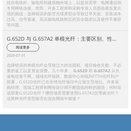
挂在电线杆、输电塔和建筑物外墙上，以提供宽带、电网通信和
专用网络连接。然而，许多工程师和采购专业人员面临着反复出
现的挑战：选择错误的架空光缆类型会导致过早失效、安装成本
过高、信号衰减、高压输电线路附近的安全隐患以及硬件不兼容
等问题。
G.652D 与 G.657A2 单模光纤：主要区别、性能
比较及应用选择指南
阅读更多
2026-07-31
选择错误的单模光纤会导致过大的光损耗、项目验收失败、不必
要的返工以及资金浪费。几十年来，
G.652D
和
G.657A2
从长
途电信骨干网、城域光纤链路、数据中心布线到FTTH光纤到户
部署，G.652D光纤已在全球光纤项目中占据主导地位。许多采
购经理、现场工程师和网络设计师不断面临同样的困惑：何时应
该部署G.652D光纤？哪些场景需要使用G.657A2抗弯曲光纤？
这两种光纤类型能否在混合网络中熔接？