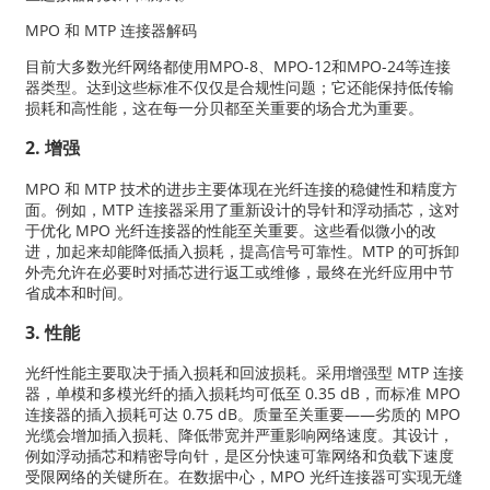
MPO 和 MTP 连接器解码
目前大多数光纤网络都使用MPO-8、MPO-12和MPO-24等连接
器类型。达到这些标准不仅仅是合规性问题；它还能保持低传输
损耗和高性能，这在每一分贝都至关重要的场合尤为重要。
2. 增强
MPO 和 MTP 技术的进步主要体现在光纤连接的稳健性和精度方
面。例如，MTP 连接器采用了重新设计的导针和浮动插芯，这对
于优化 MPO 光纤连接器的性能至关重要。这些看似微小的改
进，加起来却能降低插入损耗，提高信号可靠性。MTP 的可拆卸
外壳允许在必要时对插芯进行返工或维修，最终在光纤应用中节
省成本和时间。
3. 性能
光纤性能主要取决于插入损耗和回波损耗。采用增强型 MTP 连接
器，单模和多模光纤的插入损耗均可低至 0.35 dB，而标准 MPO
连接器的插入损耗可达 0.75 dB。质量至关重要——劣质的 MPO
光缆会增加插入损耗、降低带宽并严重影响网络速度。其设计，
例如浮动插芯和精密导向针，是区分快速可靠网络和负载下速度
受限网络的关键所在。在数据中心，MPO 光纤连接器可实现无缝