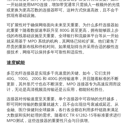
一开始就使用MPO连接，增加带宽通常只需插入一根额外的光缆
或更换为更高芯数的连接器即可。这种方式快速高效，且不会干
扰现有基础设施。
可扩展性对于确保网络面向未来至关重要。为什么多纤连接器如
此重要？随着数据速率跃升至 800G 甚至更高，拥有能够跟上步
伐的布线基础设施至关重要。全球银行和流媒体平台等从一开始
就采用基于 MPO 系统的机构，其网络已轻松扩展。他们避免了
昂贵的重新布线和停机时间。如果规划得当并采用合适的极性连
接技术，网络可以保持多年可靠性和适应性。
速度赋能
多芯光纤连接器是实现多千兆速度的关键。如今，它们支持
40G、100G、200G 和 400G 的传输速率，并且随着标准的不断
更新，其外形尺寸也在不断演变。MPO 连接器专为高速应用而设
计，无论是高清视频流传输还是云应用，都能轻松胜任。
连接器对传输速度至关重要。单个连接器中可容纳的光纤越多，
即可同时传输的数据量就越大，且不会出现信号衰减或延迟。从
金融、医疗保健到全球媒体，各行各业都在利用多纤链路来满足
大数据和实时处理的需求。随着IEC TR 61282-15等标准要求进行
MPO测试，这些连接器的重要性只会与日俱增。