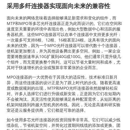
采用多纤连接器实现面向未来的兼容性
面向未来的网络意味着选择能够满足新需求和变化的组件，而
MTP和MPO等多芯光纤连接器正是为此而设计的。它们在空间和
速度至关重要的环境中表现出色，例如大型数据中心和活跃的服
务器机房。这些MPO连接器可以在单个连接器中支持更多光纤：
一次最多可支持8根、12根、16根甚至24根。这具有强大的面向
未来的优势，因为一个MPO光纤连接器可以替代数十个连接器，
使机架更加整洁，并为其他设备腾出更多空间。例如，一家企业
需要将数据速率从10G扩展到40G或100G。他们通常只需升级几
个组件，而无需更换整个阵列。这可以节省大量时间和成本，尤
其对于快速增长的企业或预算非常紧张的企业而言。
MPO连接器的一大优势在于其强大的适应性。技术标准日新月
异，而这些连接器的设计正是为了跟上时代的步伐。随着更高速
度或数据规则的出现，MTP和MPO光纤连接器依然能够轻松应
对。许多人选择它们进行升级或新安装，正是因为它们在短期内
不会被淘汰。其灵活性使其能够满足各种配置需求，从短距离的
机架间链路到跨越大型机房的布线。因此，无论是高速科研实验
室还是云服务提供商，它们都是可靠的选择。
如今使用多芯光纤连接器的投资回报率非常高。它们可以减少线
缆杂乱，节省机架空间，并简化过渡期间线缆的添加或更换。团