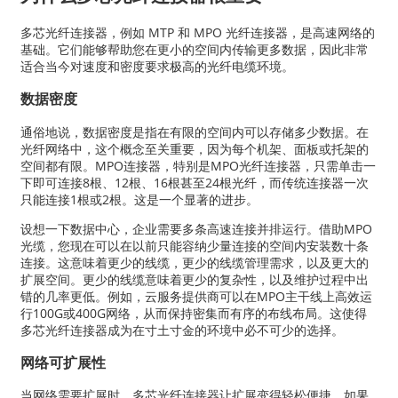
多芯光纤连接器，例如 MTP 和 MPO 光纤连接器，是高速网络的
基础。它们能够帮助您在更小的空间内传输更多数据，因此非常
适合当今对速度和密度要求极高的光纤电缆环境。
数据密度
通俗地说，数据密度是指在有限的空间内可以存储多少数据。在
光纤网络中，这个概念至关重要，因为每个机架、面板或托架的
空间都有限。MPO连接器，特别是MPO光纤连接器，只需单击一
下即可连接8根、12根、16根甚至24根光纤，而传统连接器一次
只能连接1根或2根。这是一个显著的进步。
设想一下数据中心，企业需要多条高速连接并排运行。借助MPO
光缆，您现在可以在以前只能容纳少量连接的空间内安装数十条
连接。这意味着更少的线缆，更少的线缆管理需求，以及更大的
扩展空间。更少的线缆意味着更少的复杂性，以及维护过程中出
错的几率更低。例如，云服务提供商可以在MPO主干线上高效运
行100G或400G网络，从而保持密集而有序的布线布局。这使得
多芯光纤连接器成为在寸土寸金的环境中必不可少的选择。
网络可扩展性
当网络需要扩展时，多芯光纤连接器让扩展变得轻松便捷。如果