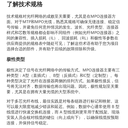
了解技术规格
技术规格对光纤网络的成败至关重要，尤其是在MPO连接器方
面。对于MTP和MPO光缆，熟悉其规格可确保无缝连接、稳定信
号传输，并避免任何意外情况的发生。波长、光纤类型、连接器
样式和芯数等规格都会影响不同组件（例如光纤MPO连接器）之
间的兼容性。插入损耗（IL）、回波损耗（RL）和极性等参数在
供应商提供的规格表中随处可见；了解这些术语有助于您为项目
选择合适的部件，并有助于后续的故障排除和升级。
极性类型
极性决定了信号在光纤网络中的传输方式。MPO连接器主要有三
种类型：A型（直插式）、B型（反插式）和C型（定制型）。每
种类型决定了光纤在连接器两侧的排列方式。如果极性接反，信
号将无法对齐，数据传输也将出现问题。因此，极性规划至关重
要，尤其是在拥有大量光缆的大型系统中。
对于多芯光纤布线，最佳实践是对每条链路进行标记和映射。这
可以最大限度地减少错误和延迟。例如，数据中心通常使用 B 型
线缆进行快速交换机连接，而 A 型线缆则更常用于配线架。现场
安装人员会核对线缆的键位（向上或向下），以确保线缆按预期
连接，并保持信号稳定。