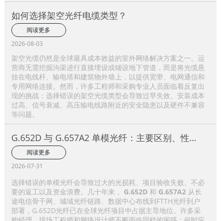
如何选择架空光纤电缆类型？
阅读更多
2026-08-03
架空光缆仍然是全球最具成本效益的室外网络解决方案之一。运
营商无需挖掘沟渠进行直接埋设或铺设地下管道，而是将光缆悬
挂在电线杆、输电塔和建筑物外墙上，以提供宽带、电网通信和
专用网络连接。然而，许多工程师和采购专业人员面临着反复出
现的挑战：选择错误的架空光缆类型会导致过早失效、安装成本
过高、信号衰减、高压输电线路附近的安全隐患以及硬件不兼容
等问题。
G.652D 与 G.657A2 单模光纤：主要区别、性能
比较及应用选择指南
阅读更多
2026-07-31
选择错误的单模光纤会导致过大的光损耗、项目验收失败、不必
要的返工以及资金浪费。几十年来，
G.652D
和
G.657A2
从长
途电信骨干网、城域光纤链路、数据中心布线到FTTH光纤到户
部署，G.652D光纤已在全球光纤项目中占据主导地位。许多采
购经理、现场工程师和网络设计师不断面临同样的困惑：何时应