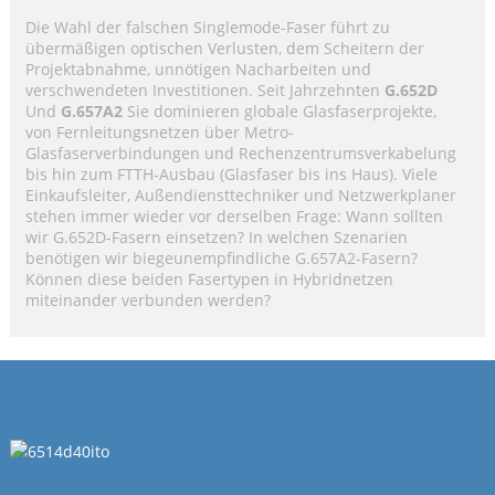
Die Wahl der falschen Singlemode-Faser führt zu
übermäßigen optischen Verlusten, dem Scheitern der
Projektabnahme, unnötigen Nacharbeiten und
verschwendeten Investitionen. Seit Jahrzehnten
G.652D
Und
G.657A2
Sie dominieren globale Glasfaserprojekte,
von Fernleitungsnetzen über Metro-
Glasfaserverbindungen und Rechenzentrumsverkabelung
bis hin zum FTTH-Ausbau (Glasfaser bis ins Haus). Viele
Einkaufsleiter, Außendiensttechniker und Netzwerkplaner
stehen immer wieder vor derselben Frage: Wann sollten
wir G.652D-Fasern einsetzen? In welchen Szenarien
benötigen wir biegeunempfindliche G.657A2-Fasern?
Können diese beiden Fasertypen in Hybridnetzen
miteinander verbunden werden?