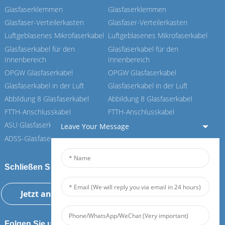
Glasfaserklemmen
Glasfaserklemmen
Glasfaser-Verteilerkasten
Glasfaser-Verteilerkasten
Luftgeblasenes Mikrofaserkabel
Luftgeblasenes Mikrofaserkabel
Glasfaserkabel für den
Glasfaserkabel für den
Innenbereich
Innenbereich
OPGW Glasfaserkabel
OPGW Glasfaserkabel
Glasfaserkabel in der Luft
Glasfaserkabel in der Luft
Abbildung 8 Glasfaserkabel
Abbildung 8 Glasfaserkabel
FTTH-Anschlusskabel
FTTH-Anschlusskabel
ASU Glasfaserkabel
ASU Glasfaserkabel
Leave Your Message
ADSS-Glasfaserkabel
ADSS-Glasfaserkabel
Schließen Sie sich unserem Feiboer an
Jetzt anfragen
Folgen Sie uns