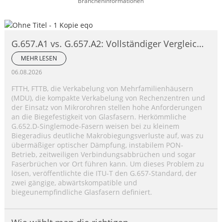
Brancheninformationen
G.657.A1 vs. G.657.A2: Vollständiger Vergleich
biegeunempfindlicher Einmodenfasern
MEHR LESEN
06.08.2026
FTTH, FTTB, die Verkabelung von Mehrfamilienhäusern
(MDU), die kompakte Verkabelung von Rechenzentren und
der Einsatz von Mikrorohren stellen hohe Anforderungen
an die Biegefestigkeit von Glasfasern. Herkömmliche
G.652.D-Singlemode-Fasern weisen bei zu kleinem
Biegeradius deutliche Makrobiegungsverluste auf, was zu
übermäßiger optischer Dämpfung, instabilem PON-
Betrieb, zeitweiligen Verbindungsabbrüchen und sogar
Faserbrüchen vor Ort führen kann. Um dieses Problem zu
lösen, veröffentlichte die ITU-T den G.657-Standard, der
zwei gängige, abwärtskompatible und
biegeunempfindliche Glasfasern definiert.