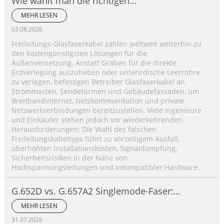
Wie wählt man die richtigen
Glasfaserkabeltypen für die Luftverlegung
MEHR LESEN
aus?
03.08.2026
Freileitungs-Glasfaserkabel zählen weltweit weiterhin zu
den kostengünstigsten Lösungen für die
Außenvernetzung. Anstatt Gräben für die direkte
Erdverlegung auszuheben oder unterirdische Leerrohre
zu verlegen, befestigen Betreiber Glasfaserkabel an
Strommasten, Sendetürmen und Gebäudefassaden, um
Breitbandinternet, Netzkommunikation und private
Netzwerkverbindungen bereitzustellen. Viele Ingenieure
und Einkäufer stehen jedoch vor wiederkehrenden
Herausforderungen: Die Wahl des falschen
Freileitungskabeltyps führt zu vorzeitigem Ausfall,
überhöhten Installationskosten, Signaldämpfung,
Sicherheitsrisiken in der Nähe von
Hochspannungsleitungen und inkompatibler Hardware.
G.652D vs. G.657A2 Singlemode-Faser:
Wichtigste Unterschiede, Leistungsvergleich
MEHR LESEN
und Anwendungsleitfaden
31.07.2026