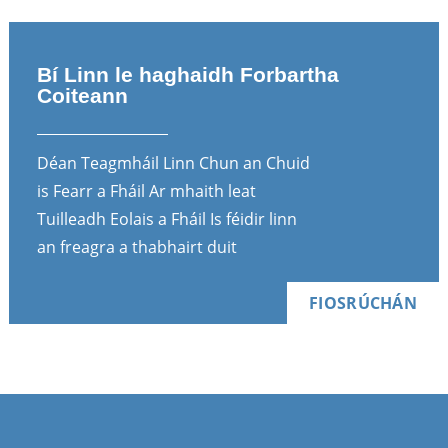
Bí Linn le haghaidh Forbartha
Coiteann
Déan Teagmháil Linn Chun an Chuid
is Fearr a Fháil Ar mhaith leat
Tuilleadh Eolais a Fháil Is féidir linn
an freagra a thabhairt duit
FIOSRÚCHÁN