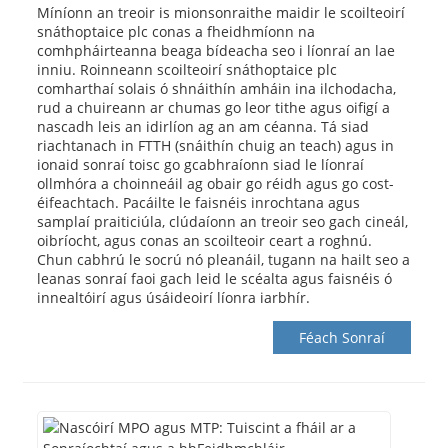
Míníonn an treoir is mionsonraithe maidir le scoilteoirí
snáthoptaice plc conas a fheidhmíonn na
comhpháirteanna beaga bídeacha seo i líonraí an lae
inniu. Roinneann scoilteoirí snáthoptaice plc
comharthaí solais ó shnáithín amháin ina ilchodacha,
rud a chuireann ar chumas go leor tithe agus oifigí a
nascadh leis an idirlíon ag an am céanna. Tá siad
riachtanach in FTTH (snáithín chuig an teach) agus in
ionaid sonraí toisc go gcabhraíonn siad le líonraí
ollmhóra a choinneáil ag obair go réidh agus go cost-
éifeachtach. Pacáilte le faisnéis inrochtana agus
samplaí praiticiúla, clúdaíonn an treoir seo gach cineál,
oibríocht, agus conas an scoilteoir ceart a roghnú.
Chun cabhrú le socrú nó pleanáil, tugann na hailt seo a
leanas sonraí faoi gach leid le scéalta agus faisnéis ó
innealtóirí agus úsáideoirí líonra iarbhír.
Féach Sonraí