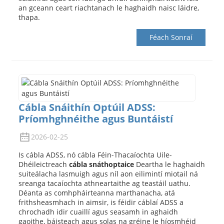
an gceann ceart riachtanach le haghaidh naisc láidre,
thapa.
Féach Sonraí
Cábla Snáithín Optúil ADSS:
Príomhghnéithe agus Buntáistí
2026-02-25
Is cábla ADSS, nó cábla Féin-Thacaíochta Uile-
Dhéileictreach
cábla snáthoptaice
Deartha le haghaidh
suiteálacha lasmuigh agus níl aon eilimintí miotail ná
sreanga tacaíochta athneartaithe ag teastáil uathu.
Déanta as comhpháirteanna marthanacha, atá
frithsheasmhach in aimsir, is féidir cáblaí ADSS a
chrochadh idir cuaillí agus seasamh in aghaidh
gaoithe, báisteach agus solas na gréine le híosmhéid