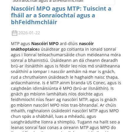
Nascóirí MPO agus MTP: Tuiscint a
fháil ar a Sonraíochtaí agus a
bhFeidhmchláir
2026-01-22
MTP agus
Nascóirí MPO
ard-dlúis
nascóir
snáthoptaice
a úsáidtear go coitianta in ionaid sonraí
agus i líonraí teileachumarsáide chun méideanna móra
sonraí a bhainistiú. Úsáideann an dá cheann dearadh
brú-ar ilsnáithín agus is féidir leo níos mó snáitheanna
snáithíní a iompar i nascóir amháin ná mar is gnách,
rud a chruthaíonn úsáideach le haghaidh naisc thapa,
ardacmhainne. Is é MTP ainm branda US Conec, agus is
caighdeán idirnáisiúnta é MPO (brú-ar ilsnáithín). Is
gnách go mbíonn lamháltais níos doichte agus
feidhmíocht níos fearr ag nascóirí MTP, agus is gnách
go mbíonn nascóirí MPO níos tras-bhrandaí. Ar chúis
mhaith, roghnaíonn úsáideoirí nascóirí MTP agus MPO
chun spás a shábháil, luas a mhéadú, agus
uasghráduithe líonra a shimpliú. Tugann na hailt seo a
leanas sonraí faoi conas a oireann MTP agus MPO do