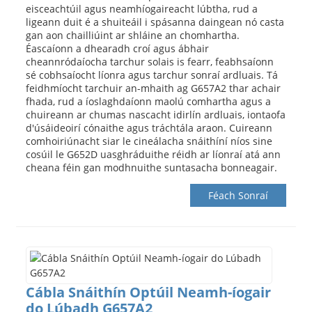
eisceachtúil agus neamhíogaireacht lúbtha, rud a
ligeann duit é a shuiteáil i spásanna daingean nó casta
gan aon chailliúint ar shláine an chomhartha.
Éascaíonn a dhearadh croí agus ábhair
cheannródaíocha tarchur solais is fearr, feabhsaíonn
sé cobhsaíocht líonra agus tarchur sonraí ardluais. Tá
feidhmíocht tarchuir an-mhaith ag G657A2 thar achair
fhada, rud a íoslaghdaíonn maolú comhartha agus a
chuireann ar chumas nascacht idirlín ardluais, iontaofa
d'úsáideoirí cónaithe agus tráchtála araon. Cuireann
comhoiriúnacht siar le cineálacha snáithíní níos sine
cosúil le G652D uasghráduithe réidh ar líonraí atá ann
cheana féin gan modhnuithe suntasacha bonneagair.
Féach Sonraí
a
Cábla Snáithín Optúil Neamh-íogair
do Lúbadh G657A2