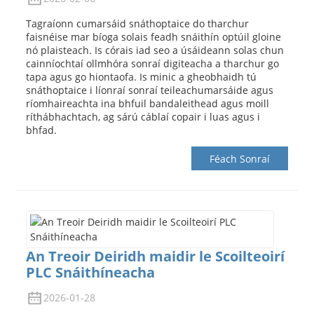
Tagraíonn cumarsáid snáthoptaice do tharchur
faisnéise mar bíoga solais feadh snáithín optúil gloine
nó plaisteach. Is córais iad seo a úsáideann solas chun
cainníochtaí ollmhóra sonraí digiteacha a tharchur go
tapa agus go hiontaofa. Is minic a gheobhaidh tú
snáthoptaice i líonraí sonraí teileachumarsáide agus
ríomhaireachta ina bhfuil bandaleithead agus moill
ríthábhachtach, ag sárú cáblaí copair i luas agus i
bhfad.
Féach Sonraí
An Treoir Deiridh maidir le Scoilteoirí
PLC Snáithíneacha
2026-01-28