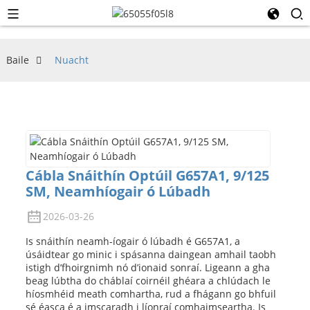
Baile
Nuacht
Cábla Snáithín Optúil G657A1, 9/125
SM, Neamhíogair ó Lúbadh
2026-03-26
Is snáithín neamh-íogair ó lúbadh é G657A1, a
úsáidtear go minic i spásanna daingean amhail taobh
istigh d’fhoirgnimh nó d’ionaid sonraí. Ligeann a gha
beag lúbtha do cháblaí coirnéil ghéara a chlúdach le
híosmhéid meath comhartha, rud a fhágann go bhfuil
sé éasca é a imscaradh i líonraí comhaimseartha. Is