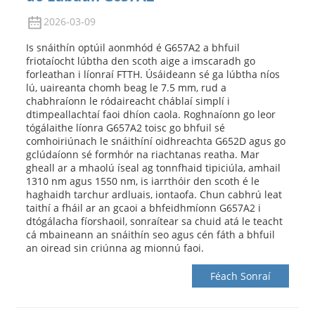
2026-03-09
Is snáithín optúil aonmhód é G657A2 a bhfuil
friotaíocht lúbtha den scoth aige a imscaradh go
forleathan i líonraí FTTH. Úsáideann sé ga lúbtha níos
lú, uaireanta chomh beag le 7.5 mm, rud a
chabhraíonn le ródaireacht cháblaí simplí i
dtimpeallachtaí faoi dhíon caola. Roghnaíonn go leor
tógálaithe líonra G657A2 toisc go bhfuil sé
comhoiriúnach le snáithíní oidhreachta G652D agus go
gclúdaíonn sé formhór na riachtanas reatha. Mar
gheall ar a mhaolú íseal ag tonnfhaid tipiciúla, amhail
1310 nm agus 1550 nm, is iarrthóir den scoth é le
haghaidh tarchur ardluais, iontaofa. Chun cabhrú leat
taithí a fháil ar an gcaoi a bhfeidhmíonn G657A2 i
dtógálacha fíorshaoil, sonraítear sa chuid atá le teacht
cá mbaineann an snáithín seo agus cén fáth a bhfuil
an oiread sin criúnna ag mionnú faoi.
Féach Sonraí