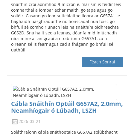
snáithín croí aonmhód 9-micrón é, mar sin is féidir leis
comharthaí a iompar achar maith, go tapa agus go
soiléir. Casann go leor suiteálaithe líonra ar G657A1 le
haghaidh uasghráduithe nó tionscadal nua toisc go
bhfuil sé comhoiriúnach leis na snáithíní oidhreachta
G652D. Sna hailt seo a leanas, déanfaimid iniúchadh
níos mine ar an gcaoi a n-oibríonn G657A1, cá n-
oireann sé is fearr agus cad a fhágann go bhfuil sé
uathúil.
Féach Sonraí
Cábla Snáithín Optúil G657A2, 2.0mm,
Neamhíogair ó Lúbadh, LSZH
2026-03-21
Soláthraíonn cábla snáthoptaice G657A2 solúbthacht