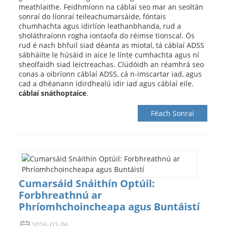
meathlaithe. Feidhmíonn na cáblaí seo mar an seoltán
sonraí do líonraí teileachumarsáide, fóntais
chumhachta agus idirlíon leathanbhanda, rud a
sholáthraíonn rogha iontaofa do réimse tionscal. Ós
rud é nach bhfuil siad déanta as miotal, tá cáblaí ADSS
sábháilte le húsáid in aice le línte cumhachta agus ní
sheolfaidh siad leictreachas. Clúdóidh an réamhrá seo
conas a oibríonn cáblaí ADSS, cá n-imscartar iad, agus
cad a dhéanann idirdhealú idir iad agus cáblaí eile.
cáblaí snáthoptaice
.
Féach Sonraí
Cumarsáid Snáithín Optúil:
Forbhreathnú ar
Phríomhchoincheapa agus Buntáistí
2026-02-06