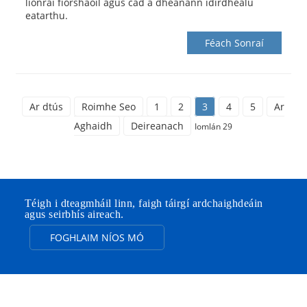
líonraí fíorshaoil ​​agus cad a dhéanann idirdhealú
eatarthu.
Féach Sonraí
Ar dtús
Roimhe Seo
1
2
3
4
5
Ar
Aghaidh
Deireanach
Iomlán 29
Téigh i dteagmháil linn, faigh táirgí ardchaighdeáin
agus seirbhís aireach.
FOGHLAIM NÍOS MÓ