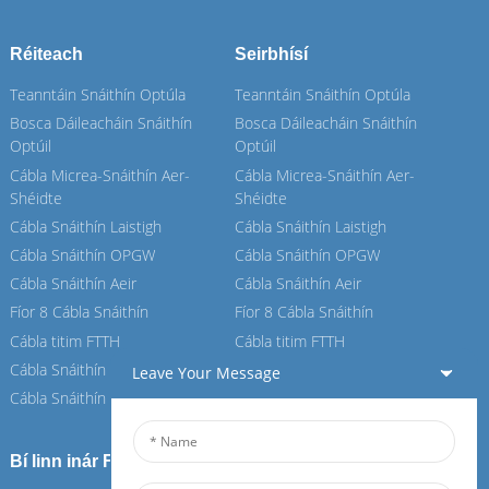
Réiteach
Seirbhísí
Teanntáin Snáithín Optúla
Teanntáin Snáithín Optúla
Bosca Dáileacháin Snáithín
Bosca Dáileacháin Snáithín
Optúil
Optúil
Cábla Micrea-Snáithín Aer-
Cábla Micrea-Snáithín Aer-
Shéidte
Shéidte
Cábla Snáithín Laistigh
Cábla Snáithín Laistigh
Cábla Snáithín OPGW
Cábla Snáithín OPGW
Cábla Snáithín Aeir
Cábla Snáithín Aeir
Fíor 8 Cábla Snáithín
Fíor 8 Cábla Snáithín
Cábla titim FTTH
Cábla titim FTTH
Cábla Snáithín ASU
Cábla Snáithín ASU
Leave Your Message
Cábla Snáithín ADSS
Cábla Snáithín ADSS
Bí linn inár Feiboer