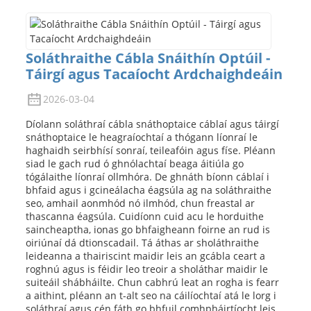
Soláthraithe Cábla Snáithín Optúil -
Táirgí agus Tacaíocht Ardchaighdeáin
2026-03-04
Díolann soláthraí cábla snáthoptaice cáblaí agus táirgí
snáthoptaice le heagraíochtaí a thógann líonraí le
haghaidh seirbhísí sonraí, teileafóin agus físe. Pléann
siad le gach rud ó ghnólachtaí beaga áitiúla go
tógálaithe líonraí ollmhóra. De ghnáth bíonn cáblaí i
bhfaid agus i gcineálacha éagsúla ag na soláthraithe
seo, amhail aonmhód nó ilmhód, chun freastal ar
thascanna éagsúla. Cuidíonn cuid acu le horduithe
saincheaptha, ionas go bhfaigheann foirne an rud is
oiriúnaí dá dtionscadail. Tá áthas ar sholáthraithe
leideanna a thairiscint maidir leis an gcábla ceart a
roghnú agus is féidir leo treoir a sholáthar maidir le
suiteáil shábháilte. Chun cabhrú leat an rogha is fearr
a aithint, pléann an t-alt seo na cáilíochtaí atá le lorg i
soláthraí agus cén fáth go bhfuil comhpháirtíocht leis