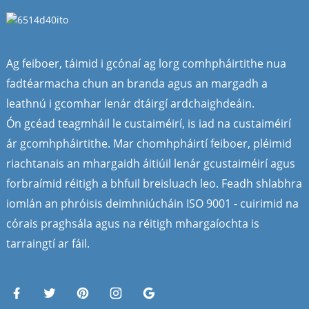
Ag feiboer, táimid i gcónaí ag lorg comhpháirtithe nua
fadtéarmacha chun an branda agus an margadh a
leathnú i gcomhar lenár dtáirgí ardchaighdeáin.
Ón gcéad teagmháil le custaiméirí, is iad na custaiméirí
ár gcomhpháirtithe. Mar chomhpháirtí feiboer, pléimid
riachtanais an mhargaidh áitiúil lenár gcustaiméirí agus
forbraímid réitigh a bhfuil breisluach leo. Feadh shlabhra
iomlán an phróisis deimhniúcháin ISO 9001 - cuirimid na
córais praghsála agus na réitigh mhargaíochta is
tarraingtí ar fáil.