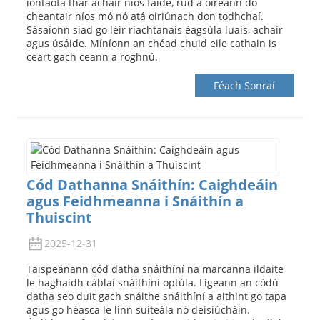
iontaofa thar achair níos faide, rud a oireann do
cheantair níos mó nó atá oiriúnach don todhchaí.
Sásaíonn siad go léir riachtanais éagsúla luais, achair
agus úsáide. Míníonn an chéad chuid eile cathain is
ceart gach ceann a roghnú.
Féach Sonraí
Cód Dathanna Snáithín: Caighdeáin
agus Feidhmeanna i Snáithín a
Thuiscint
2025-12-31
Taispeánann cód datha snáithíní na marcanna ildaite
le haghaidh cáblaí snáithíní optúla. Ligeann an códú
datha seo duit gach snáithe snáithíní a aithint go tapa
agus go héasca le linn suiteála nó deisiúcháin.