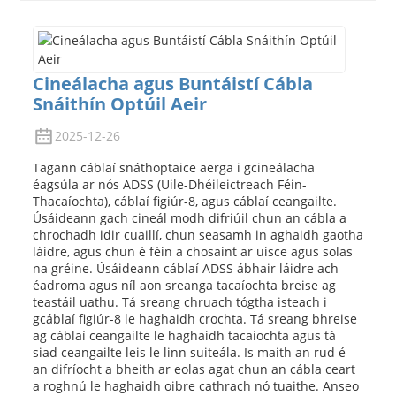
Cineálacha agus Buntáistí Cábla
Snáithín Optúil Aeir
2025-12-26
Tagann cáblaí snáthoptaice aerga i gcineálacha
éagsúla ar nós ADSS (Uile-Dhéileictreach Féin-
Thacaíochta), cáblaí figiúr-8, agus cáblaí ceangailte.
Úsáideann gach cineál modh difriúil chun an cábla a
chrochadh idir cuaillí, chun seasamh in aghaidh gaotha
láidre, agus chun é féin a chosaint ar uisce agus solas
na gréine. Úsáideann cáblaí ADSS ábhair láidre ach
éadroma agus níl aon sreanga tacaíochta breise ag
teastáil uathu. Tá sreang chruach tógtha isteach i
gcáblaí figiúr-8 le haghaidh crochta. Tá sreang bhreise
ag cáblaí ceangailte le haghaidh tacaíochta agus tá
siad ceangailte leis le linn suiteála. Is maith an rud é
an difríocht a bheith ar eolas agat chun an cábla ceart
a roghnú le haghaidh oibre cathrach nó tuaithe. Anseo