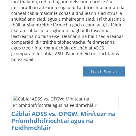
faoi thalamh, rud a thugann deiseanna breise é a
imscaradh in áiteanna éagsúla. Tá difríochtaí idir an dá
chineál cábla maidir le conas a dháileann siad strus, a
shuiteálann siad, agus a mhaireann siad. Trí thuiscint a
fháil ar shaintréithe lárnacha gach ceann acu, is féidir
leat an cábla cuí a roghnú le haghaidh tascanna
leictreacha nó faisnéise. Déanann na hailt seo a leanas
comparáid idir tréithe tábhachtacha, feidhmeanna,
agus treoirlínte roghnúcháin do cháblaí ADSS i
gcomparáid le cáblaí ASU d'aon mhéid nó riachtanas
tionscadail.
Féach Sonraí
Cáblaí ADSS vs. OPGW: Mínítear na
Príomhdhifríochtaí agus na
Feidhmchláir