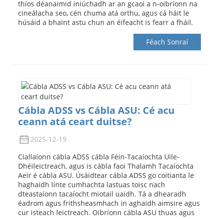
thíos déanaimid iniúchadh ar an gcaoi a n-oibríonn na
cineálacha seo, cén chuma atá orthu, agus cá háit le
húsáid a bhaint astu chun an éifeacht is fearr a fháil.
Féach Sonraí
Cábla ADSS vs Cábla ASU: Cé acu
ceann atá ceart duitse?
2025-12-19
Ciallaíonn cábla ADSS cábla Féin-Tacaíochta Uile-
Dhéileictreach, agus is cábla faoi Thalamh Tacaíochta
Aeir é cábla ASU. Úsáidtear cábla ADSS go coitianta le
haghaidh línte cumhachta lastuas toisc nach
dteastaíonn tacaíocht miotail uaidh. Tá a dhearadh
éadrom agus frithsheasmhach in aghaidh aimsire agus
cur isteach leictreach. Oibríonn cábla ASU thuas agus