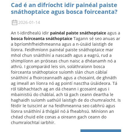
Cad é an difríocht idir painéal paiste
snáthoptaice agus bosca foirceanta?
2026-01-14
An t-idirdhealú idir
painéal paiste snáthoptaice
agus a
bosca foirceanta snáthoptaice
Tagann sé seo anuas ar
a bpríomhfheidhmeanna agus a n-úsáid laistigh de
líonra. Feidhmíonn painéal paiste snáthoptaice mar
mhol chun snáithíní a nascadh agus a eagrú, rud a
shimplíonn an próiseas chun naisc a dhéanamh nó a
athrú. I gcomparáid leis sin, soláthraíonn bosca
foirceanta snáthoptaice suíomh slán chun cáblaí
snáithíní a fhoirceannadh agus a chosaint, de ghnáth
ag imeall an líonra nó ag pointí nasctha úsáideora. Tá
a
ról tábhachtach ag an dá cheann i gcosaint agus i
mbainistiú do cháblaí, ach tá gach ceann deartha le
haghaidh suíomh uathúil laistigh de do chumraíocht. Is
féidir le tuiscint ar na feidhmeanna seo cabhrú agus
líonra snáithíní á thógáil nó á fheabhsú. Míníonn an
chéad chuid eile conas a oireann gach ceann do
chumraíochtaí iarbhír.