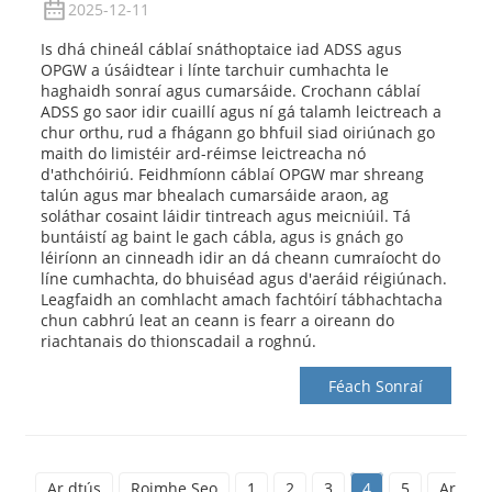
2025-12-11
Is dhá chineál cáblaí snáthoptaice iad ADSS agus
OPGW a úsáidtear i línte tarchuir cumhachta le
haghaidh sonraí agus cumarsáide. Crochann cáblaí
ADSS go saor idir cuaillí agus ní gá talamh leictreach a
chur orthu, rud a fhágann go bhfuil siad oiriúnach go
maith do limistéir ard-réimse leictreacha nó
d'athchóiriú. Feidhmíonn cáblaí OPGW mar shreang
talún agus mar bhealach cumarsáide araon, ag
soláthar cosaint láidir tintreach agus meicniúil. Tá
buntáistí ag baint le gach cábla, agus is gnách go
léiríonn an cinneadh idir an dá cheann cumraíocht do
líne cumhachta, do bhuiséad agus d'aeráid réigiúnach.
Leagfaidh an comhlacht amach fachtóirí tábhachtacha
chun cabhrú leat an ceann is fearr a oireann do
riachtanais do thionscadail a roghnú.
Féach Sonraí
Ar dtús
Roimhe Seo
1
2
3
4
5
Ar