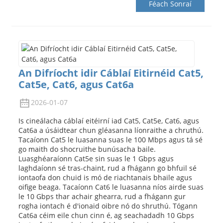
Féach Sonraí
An Difríocht idir Cáblaí Eitirnéid Cat5,
Cat5e, Cat6, agus Cat6a
2026-01-07
Is cineálacha cáblaí eitéirní iad Cat5, Cat5e, Cat6, agus
Cat6a a úsáidtear chun gléasanna líonraithe a chruthú.
Tacaíonn Cat5 le luasanna suas le 100 Mbps agus tá sé
go maith do shocruithe bunúsacha baile.
Luasghéaraíonn Cat5e sin suas le 1 Gbps agus
laghdaíonn sé tras-chaint, rud a fhágann go bhfuil sé
iontaofa don chuid is mó de riachtanais bhaile agus
oifige beaga. Tacaíonn Cat6 le luasanna níos airde suas
le 10 Gbps thar achair ghearra, rud a fhágann gur
rogha iontach é d'ionaid oibre nó do shruthú. Tógann
Cat6a céim eile chun cinn é, ag seachadadh 10 Gbps