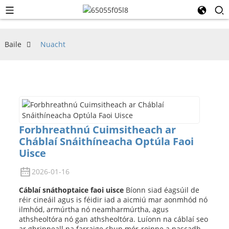
Baile
Nuacht
Forbhreathnú Cuimsitheach ar
Cháblaí Snáithíneacha Optúla Faoi
Uisce
2026-01-16
Cáblaí snáthoptaice faoi uisce
Bíonn siad éagsúil de
réir cineáil agus is féidir iad a aicmiú mar aonmhód nó
ilmhód, armúrtha nó neamharmúrtha, agus
athsheoltóra nó gan athsheoltóra. Luíonn na cáblaí seo
ar ghrinneall na farraige chun mór-roinne a nascadh