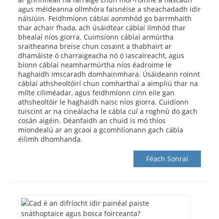
agus méideanna ollmhóra faisnéise a sheachadadh idir
náisiúin. Feidhmíonn cáblaí aonmhód go barrmhaith
thar achair fhada, ach úsáidtear cáblaí ilmhód thar
bhealaí níos giorra. Cuimsíonn cáblaí armúrtha
sraitheanna breise chun cosaint a thabhairt ar
dhamáiste ó charraigeacha nó ó iascaireacht, agus
bíonn cáblaí neamharmúrtha níos éadroime le
haghaidh imscaradh domhainmhara. Úsáideann roinnt
cáblaí athsheoltóirí chun comharthaí a aimpliú thar na
mílte ciliméadar, agus feidhmíonn cinn eile gan
athsheoltóir le haghaidh naisc níos giorra. Cuidíonn
tuiscint ar na cineálacha le cábla cuí a roghnú do gach
cosán aigéin. Déanfaidh an chuid is mó thíos
miondealú ar an gcaoi a gcomhlíonann gach cábla
éilimh dhomhanda.
Féach Sonraí