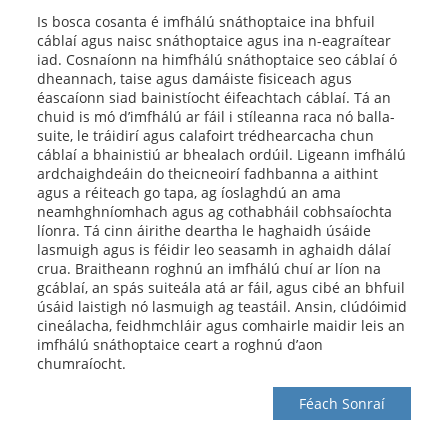
Is bosca cosanta é imfhálú snáthoptaice ina bhfuil
cáblaí agus naisc snáthoptaice agus ina n-eagraítear
iad. Cosnaíonn na himfhálú snáthoptaice seo cáblaí ó
dheannach, taise agus damáiste fisiceach agus
éascaíonn siad bainistíocht éifeachtach cáblaí. Tá an
chuid is mó d’imfhálú ar fáil i stíleanna raca nó balla-
suite, le tráidirí agus calafoirt trédhearcacha chun
cáblaí a bhainistiú ar bhealach ordúil. Ligeann imfhálú
ardchaighdeáin do theicneoirí fadhbanna a aithint
agus a réiteach go tapa, ag íoslaghdú an ama
neamhghníomhach agus ag cothabháil cobhsaíochta
líonra. Tá cinn áirithe deartha le haghaidh úsáide
lasmuigh agus is féidir leo seasamh in aghaidh dálaí
crua. Braitheann roghnú an imfhálú chuí ar líon na
gcáblaí, an spás suiteála atá ar fáil, agus cibé an bhfuil
úsáid laistigh nó lasmuigh ag teastáil. Ansin, clúdóimid
cineálacha, feidhmchláir agus comhairle maidir leis an
imfhálú snáthoptaice ceart a roghnú d’aon
chumraíocht.
Féach Sonraí