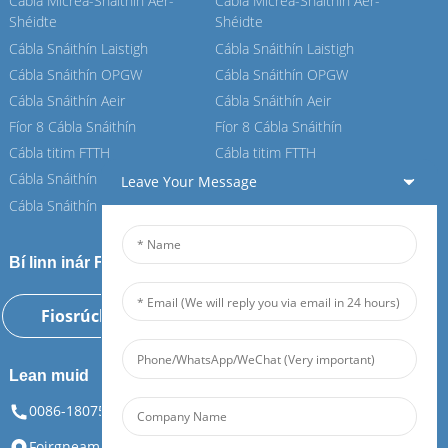
Cábla Micrea-Snáithín Aer-
Cábla Micrea-Snáithín Aer-
Shéidte
Shéidte
Cábla Snáithín Laistigh
Cábla Snáithín Laistigh
Cábla Snáithín OPGW
Cábla Snáithín OPGW
Cábla Snáithín Aeir
Cábla Snáithín Aeir
Fíor 8 Cábla Snáithín
Fíor 8 Cábla Snáithín
Cábla titim FTTH
Cábla titim FTTH
Cábla Snáithín ASU
Cábla Snáithín ASU
Leave Your Message
Cábla Snáithín ADSS
Cábla Snáithín ADSS
Bí linn inár Feiboer
Fiosrúchán Anois
Lean muid
0086-18075108880
info@feiboer.com.cn
Foirgneamh 1, Ard-Mhéara Zhongjianbaobao, Uimh. 30,