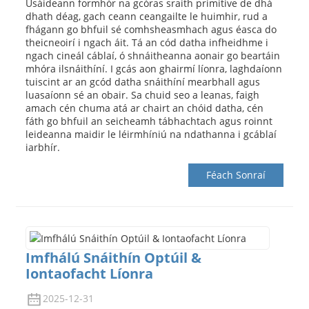
Úsáideann formhór na gcóras sraith primitive de dhá
dhath déag, gach ceann ceangailte le huimhir, rud a
fhágann go bhfuil sé comhsheasmhach agus éasca do
theicneoirí i ngach áit. Tá an cód datha infheidhme i
ngach cineál cáblaí, ó shnáitheanna aonair go beartáin
mhóra ilsnáithíní. I gcás aon ghairmí líonra, laghdaíonn
tuiscint ar an gcód datha snáithíní mearbhall agus
luasaíonn sé an obair. Sa chuid seo a leanas, faigh
amach cén chuma atá ar chairt an chóid datha, cén
fáth go bhfuil an seicheamh tábhachtach agus roinnt
leideanna maidir le léirmhíniú na ndathanna i gcáblaí
iarbhír.
Féach Sonraí
Imfhálú Snáithín Optúil &
Iontaofacht Líonra
2025-12-31