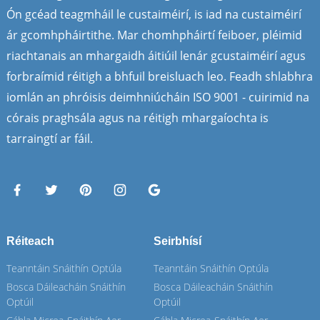
Ón gcéad teagmháil le custaiméirí, is iad na custaiméirí
ár gcomhpháirtithe. Mar chomhpháirtí feiboer, pléimid
riachtanais an mhargaidh áitiúil lenár gcustaiméirí agus
forbraímid réitigh a bhfuil breisluach leo. Feadh shlabhra
iomlán an phróisis deimhniúcháin ISO 9001 - cuirimid na
córais praghsála agus na réitigh mhargaíochta is
tarraingtí ar fáil.
Réiteach
Seirbhísí
Teanntáin Snáithín Optúla
Teanntáin Snáithín Optúla
Bosca Dáileacháin Snáithín
Bosca Dáileacháin Snáithín
Optúil
Optúil