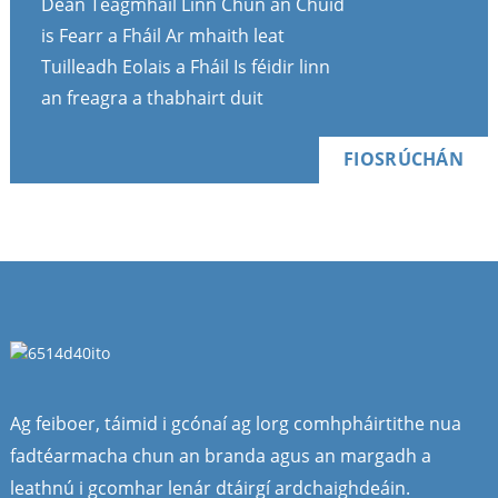
Déan Teagmháil Linn Chun an Chuid
is Fearr a Fháil Ar mhaith leat
Tuilleadh Eolais a Fháil Is féidir linn
an freagra a thabhairt duit
FIOSRÚCHÁN
Ag feiboer, táimid i gcónaí ag lorg comhpháirtithe nua
fadtéarmacha chun an branda agus an margadh a
leathnú i gcomhar lenár dtáirgí ardchaighdeáin.