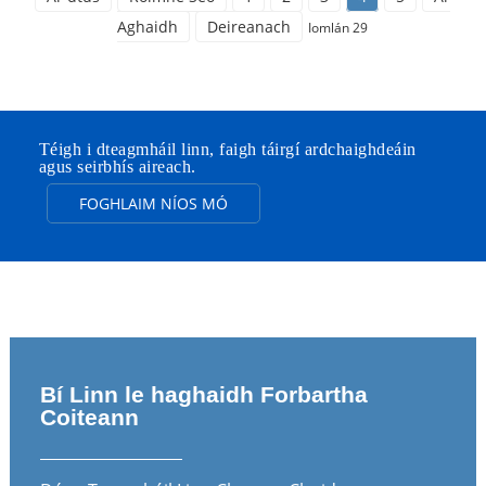
Aghaidh
Deireanach
Iomlán 29
Téigh i dteagmháil linn, faigh táirgí ardchaighdeáin
agus seirbhís aireach.
FOGHLAIM NÍOS MÓ
Bí Linn le haghaidh Forbartha
Coiteann