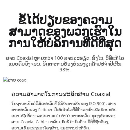
ຂໍ້ໄດ້ປຽບຂອງຄວາມ
ສາມາດຂອງພວກເຮົາໃນ
ການໃຫ້ບໍລິການທີ່ດີທີ່ສຸດ
ສາຍ Coaxial ຫຼາຍກວ່າ 100 ລາຍລະອຽດ. ສົ່ງໄວ, ວິທີແກ້ໄຂ
ແບບຄົບວົງຈອນ. ອັດຕາການຍ້ອງຍໍຂອງລູກຄ້າປະຈຳປີເກີນ
98%.
ຄວາມສາມາດໃນການຜະລິດສາຍ Coaxial
ໃນຖານະເປັນບໍລິສັດຜະລິດທີ່ໄດ້ຮັບການຮັບຮອງ ISO 9001, ສາຍ
ການຜະລິດຂອງ Feiboer ມີເຕັກໂນໂລຢີທີ່ກ້າວຫນ້າເພື່ອຮັບປະກັນ
ຄວາມຖືກຕ້ອງແລະຄວາມແມ່ນຍໍາໃນການຜະລິດ. ທຸກໆສ່ວນຂອງ
ສາຍ Coaxial Cable ມາພ້ອມກັບຂໍ້ກໍານົດດ້ານມິຕິທີ່ຖືກຕ້ອງ,
ຄວາມເຂັ້ມແຂງຂອງໂຄງສ້າງ, ແລະການປະຕິບັດ.