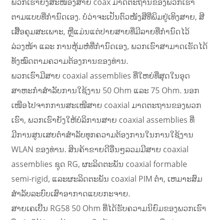
ພວກເຮົາຍັງສະໜອງສາຍ coax ມາດຕະຖານຂອງພວກເຮົາ
ຕາມແບບທີ່ກຳນົດເອງ. ບໍ່ວ່າຈະເປັນຕົວໜັງສືທີ່ພິມຢູ່ເທິງສາຍ, ສີ
ເສື້ອຄຸມສະເພາະ, ຫຼືແມ່ນແຕ່ປາຍສາຍທີ່ມີລາຍທີ່ກຳນົດໄວ້
ລ່ວງໜ້າ ແລະ ການຫຸ້ມຫໍ່ທີ່ກຳນົດເອງ, ພວກເຮົາສາມາດເຮັດໄດ້
ທັງໝົດຕາມຄວາມຕ້ອງການຂອງທ່ານ.
ພວກເຮົາມີສາຍ coaxial assemblies ທີ່ໃຫຍ່ທີ່ສຸດໃນອຸດ
ສາຫະກໍາສໍາລັບການໃຊ້ງານ 50 Ohm ແລະ 75 Ohm. ນອກ
ເໜືອໄປຈາກການສະເໜີສາຍ coaxial ມາດຕະຖານຂອງພວກ
ເຮົາ, ພວກເຮົາຍັງໃຫ້ບໍລິການສາຍ coaxial assemblies ທີ່
ມີການສູນເສຍຕ່ໍາສໍາລັບທຸກຄວາມຕ້ອງການໃນການໃຊ້ງານ
WLAN ຂອງທ່ານ. ສິນຄ້າຂາຍດີອື່ນໆລວມມີສາຍ coaxial
assemblies ຊຸດ RG, ຜະລິດຕະພັນ coaxial formable
semi-rigid, ແລະຜະລິດຕະພັນ coaxial PIM ຕ່ໍາ, ເຫມາະສົມ
ສໍາລັບລະບົບເສົາອາກາດແບບກະຈາຍ.
ສາຍເຄເບີ້ນ RG58 50 Ohm ທີ່ໄດ້ຮັບຄວາມນິຍົມຂອງພວກເຮົາ