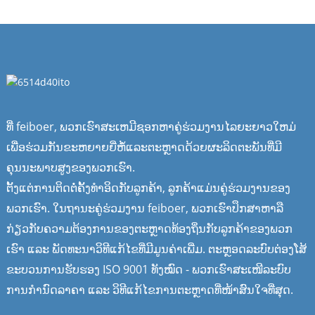
ທີ່ feiboer, ພວກເຮົາສະເຫມີຊອກຫາຄູ່ຮ່ວມງານໄລຍະຍາວໃຫມ່
ເພື່ອຮ່ວມກັນຂະຫຍາຍຍີ່ຫໍ້ແລະຕະຫຼາດດ້ວຍຜະລິດຕະພັນທີ່ມີ
ຄຸນນະພາບສູງຂອງພວກເຮົາ.
ຕັ້ງແຕ່ການຕິດຕໍ່ຄັ້ງທຳອິດກັບລູກຄ້າ, ລູກຄ້າແມ່ນຄູ່ຮ່ວມງານຂອງ
ພວກເຮົາ. ໃນຖານະຄູ່ຮ່ວມງານ feiboer, ພວກເຮົາປຶກສາຫາລື
ກ່ຽວກັບຄວາມຕ້ອງການຂອງຕະຫຼາດທ້ອງຖິ່ນກັບລູກຄ້າຂອງພວກ
ເຮົາ ແລະ ພັດທະນາວິທີແກ້ໄຂທີ່ມີມູນຄ່າເພີ່ມ. ຕະຫຼອດລະບົບຕ່ອງໂສ້
ຂະບວນການຮັບຮອງ ISO 9001 ທັງໝົດ - ພວກເຮົາສະເໜີລະບົບ
ການກຳນົດລາຄາ ແລະ ວິທີແກ້ໄຂການຕະຫຼາດທີ່ໜ້າສົນໃຈທີ່ສຸດ.