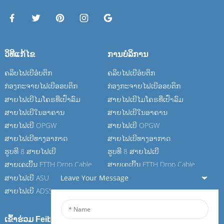
ວິທີແກ້ໄຂ
ການບໍລິການ
ຄລິບໄຟເບີອໍບຕິກ
ຄລິບໄຟເບີອໍບຕິກ
ກ່ອງກະຈາຍໄຟເບີອອບຕິກ
ກ່ອງກະຈາຍໄຟເບີອອບຕິກ
ສາຍໄຟເບີໄມໂຄຣທີ່ເປົ່າລົມ
ສາຍໄຟເບີໄມໂຄຣທີ່ເປົ່າລົມ
ສາຍໄຟເບີໃນອາຄານ
ສາຍໄຟເບີໃນອາຄານ
ສາຍໄຟເບີ OPGW
ສາຍໄຟເບີ OPGW
ສາຍໄຟເບີທາງອາກາດ
ສາຍໄຟເບີທາງອາກາດ
ຮູບທີ 8 ສາຍໄຟເບີ
ຮູບທີ 8 ສາຍໄຟເບີ
ສາຍເຄເບີ້ນ FTTH Drop Cable
ສາຍເຄເບີ້ນ FTTH Drop Cable
Leave Your Message
ສາຍໄຟເບີ ASU
ສາຍໄຟເບີ ASU
ສາຍໄຟເບີ ADSS
ສາຍໄຟເບີ ADSS
ເຂົ້າຮ່ວມ Feiboer ຂອງພວກເຮົາ