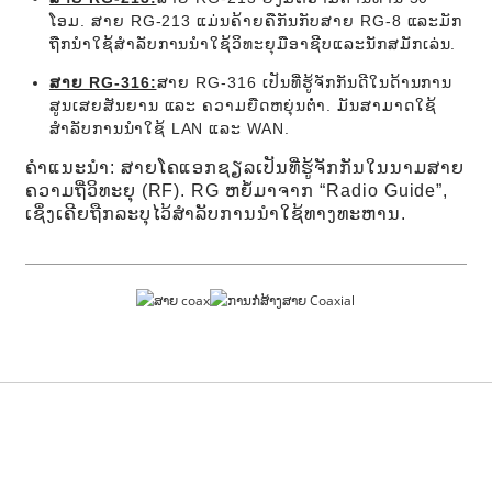
ໂອມ. ສາຍ RG-213 ແມ່ນຄ້າຍຄືກັນກັບສາຍ RG-8 ແລະມັກ
ຖືກນໍາໃຊ້ສໍາລັບການນໍາໃຊ້ວິທະຍຸມືອາຊີບແລະນັກສມັກເລ່ນ.
ສາຍ RG-316:
ສາຍ RG-316 ເປັນທີ່ຮູ້ຈັກກັນດີໃນດ້ານການ
ສູນເສຍສັນຍານ ແລະ ຄວາມຍືດຫຍຸ່ນຕ່ຳ. ມັນສາມາດໃຊ້
ສຳລັບການນຳໃຊ້ LAN ແລະ WAN.
ຄຳແນະນຳ: ສາຍໂຄແອກຊຽລເປັນທີ່ຮູ້ຈັກກັນໃນນາມສາຍ
ຄວາມຖີ່ວິທະຍຸ (RF). RG ຫຍໍ້ມາຈາກ “Radio Guide”,
ເຊິ່ງເຄີຍຖືກລະບຸໄວ້ສຳລັບການນຳໃຊ້ທາງທະຫານ.