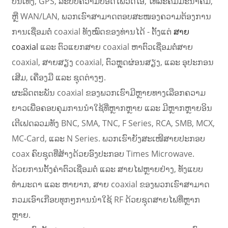
ບັນເທີງ, GPS, ລະບົບຄວາມປອດໄພວິດີໂອ, ໂທລະຄົມມະນາຄົມ,
ຫຼື WAN/LAN, ພວກເຮົາສາມາດຕອບສະໜອງຄວາມຕ້ອງການ
ການເຊື່ອມຕໍ່ coaxial ທັງໝົດຂອງທ່ານໄດ້ - ຕັ້ງແຕ່
ສາຍ
coaxial
ແລະ ຕົວແຍກສາຍ coaxial ຫາຕົວເຊື່ອມຕໍ່ສາຍ
coaxial, ສາຍສຽງ coaxial, ຕົວຫຼຸດຜ່ອນສຽງ, ແລະ ອຸປະກອນ
ເສີມ, ເຄື່ອງມື ແລະ ຊຸດຕ່າງໆ.
ຜະລິດຕະພັນ coaxial ຂອງພວກເຮົາມີຫຼາຍທາງເລືອກຄວາມ
ຍາວເພື່ອຄອບຄຸມການນຳໃຊ້ທີ່ຫຼາກຫຼາຍ ແລະ ມີຫຼາກຫຼາຍອິນ
ເຕີເຟດລວມທັງ BNC, SMA, TNC, F Series, RCA, SMB, MCX,
MC-Card, ແລະ N Series. ພວກເຮົາຍັງສະເໜີສາຍປະກອບ
a
coax ຄົບຊຸດທີ່ສ້າງດ້ວຍອົງປະກອບ Times Microwave.
ດ້ວຍການຕັ້ງຄ່າຕົວເຊື່ອມຕໍ່ ແລະ ສາຍໄຟຫຼາຍຢ່າງ, ທັງແບບ
ທຳມະດາ ແລະ ຫາຍາກ, ສາຍ coaxial ຂອງພວກເຮົາສາມາດ
ກວມເອົາເກືອບທຸກໆການນຳໃຊ້ RF ດ້ວຍຊຸດສາຍໄຟທີ່ຫຼາກ
ຫຼາຍ.