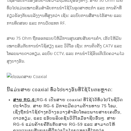
ໃຊ້ສຳລັບການສົ່ງສັນຍານຄວາມຖີ່ວິທະຍຸສອງທາງ. ສາຍ 50 Ohm ໂດຍ
ທົ່ວໄປແມ່ນເໝາະສົມສຳລັບການນຳໃຊ້ໃນອຸດສາຫະກຳ ແລະ ການຄ້າທີ່
ກ່ຽວຂ້ອງກັບພະລັງງານທີ່ສູງກວ່າ ເຊັ່ນ: ລະບົບການສື່ສານໄຮ້ສາຍ ແລະ
ການທົດສອບ ແລະ ການວັດແທກ RF.
ສາຍ 75 Ohm ຖືກອອກແບບໃຫ້ມີການສູນເສຍສັນຍານຕ່ຳ, ເຮັດໃຫ້ມັນ
ເໝາະສົມກັບການນຳໃຊ້ສຽງ ແລະ ວິດີໂອ ເຊັ່ນ: ການຕິດຕັ້ງ CATV ແລະ
ໂທລະພາບດາວທຽມ, ລະບົບ CCTV, ແລະ ການນຳໃຊ້ອິນເຕີເນັດຄວາມໄວ
ສູງບາງອັນ.
ນີ້ແມ່ນສາຍ coaxial ທົ່ວໄປບາງອັນທີ່ໃຊ້ໃນຕະຫຼາດ:
ສາຍ RG-6:
RG-6 ເປັນສາຍ coaxial ທີ່ໃຊ້ໄດ້ທົ່ວໄປໃນຊີວິດ
ປະຈຳວັນ. ສາຍ RG-6 ມັກຈະມີຄວາມຕ້ານທານ 75 ໂອມ,
ເຊິ່ງຖືກນໍາໃຊ້ຢ່າງກວ້າງຂວາງສໍາລັບໂທລະພາບສາຍເຄເບີ້ນ,
ດາວທຽມ, ແລະ ແອັບພລິເຄຊັນວິດີໂອມືອາຊີບອື່ນໆ. ສາຍ
RG-6 ແມ່ນຄ້າຍຄືກັນກັບສາຍ RG-59 ແລະ ສາມາດໃຫ້
ຄຸນນະພາບສັນຍານທີ່ດີກວ່າໃນໄລຍະທາງທີ່ໄກກວ່າ.