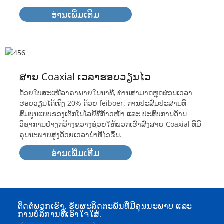
ອ່ານເພີ່ມເຕີມ
ສາຍ Coaxial ເວລາຮອບວຽນໄວ
ດ້ວຍໃບສະເໜີລາຄາພາຍໃນນາທີ, ທ່ານສາມາດຫຼຸດຜ່ອນເວລາ
ຮອບວຽນໄດ້ເຖິງ 20% ດ້ວຍ feiboer. ການປະສົມປະສານທີ່
ສົມບູນແບບຂອງເຕັກໂນໂລຢີທີ່ກ້າວໜ້າ ແລະ ປະສົບການດ້ານ
ວິຊາການຢ່າງກວ້າງຂວາງຊ່ວຍໃຫ້ພວກເຮົາສົ່ງສາຍ Coaxial ທີ່ມີ
ຄຸນນະພາບສູງດ້ວຍເວລານຳທີ່ໄວຂຶ້ນ.
ອ່ານເພີ່ມເຕີມ
ຕິດຕໍ່ພວກເຮົາ, ຮັບຜະລິດຕະພັນທີ່ມີຄຸນນະພາບ ແລະ
ການບໍລິການທີ່ເອົາໃຈໃສ່.