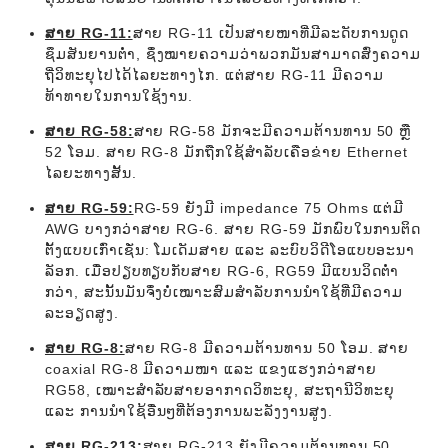
ສາຍ RG-11:
ສາຍ RG-11 ເປັນສາຍໜາທີ່ມີລະດັບການດູດ
ຊຶມສັນຍານຕ່ຳ, ຊຶ່ງໝາຍຄວາມວ່າພວກມັນສາມາດສົ່ງຄວາມ
ຖີ່ວິທະຍຸໄປໄດ້ໄລຍະທາງໄກ. ແຕ່ສາຍ RG-11 ມີຄວາມ
ທ້າທາຍໃນການໃຊ້ງານ.
ສາຍ RG-58:
ສາຍ RG-58 ມັກຈະມີຄວາມຕ້ານທານ 50 ຫຼື
52 ໂອມ. ສາຍ RG-8 ມັກຖືກໃຊ້ສຳລັບເຄືອຂ່າຍ Ethernet
ໄລຍະທາງສັ້ນ.
ສາຍ RG-59:
RG-59 ຍັງມີ impedance 75 Ohms ແຕ່ມີ
AWG ບາງກວ່າສາຍ RG-6. ສາຍ RG-59 ມັກພົບໃນການຕິດ
ຕັ້ງແບບເກົ່າເຊັ່ນ: ໂມເດັມສາຍ ແລະ ລະບົບວິດີໂອແບບອະນາ
ລັອກ. ເມື່ອປຽບທຽບກັບສາຍ RG-6, RG59 ມີແບນວິດຕ່ຳ
ກວ່າ, ສະນັ້ນມັນຈຶ່ງບໍ່ເໝາະສົມສຳລັບການນຳໃຊ້ທີ່ມີຄວາມ
ລະອຽດສູງ.
ສາຍ RG-8:
ສາຍ RG-8 ມີຄວາມຕ້ານທານ 50 ໂອມ. ສາຍ
coaxial RG-8 ມີຄວາມໜາ ແລະ ແຂງແຮງກວ່າສາຍ
RG58, ເໝາະສຳລັບສາຍອາກາດວິທະຍຸ, ສະຖານີວິທະຍຸ
ແລະ ການນຳໃຊ້ອື່ນໆທີ່ຕ້ອງການພະລັງງານສູງ.
ສາຍ RG-213:
ສາຍ RG-213 ຍັງມີຄວາມຕ້ານທານ 50