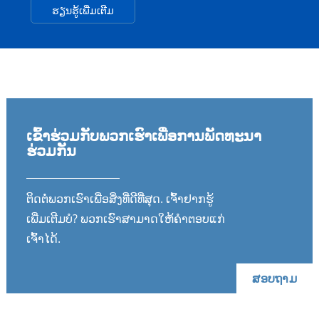
ຮຽນຮູ້ເພີ່ມເຕີມ
ເຂົ້າຮ່ວມກັບພວກເຮົາເພື່ອການພັດທະນາ
ຮ່ວມກັນ
ຕິດຕໍ່ພວກເຮົາເພື່ອສິ່ງທີ່ດີທີ່ສຸດ. ເຈົ້າຢາກຮູ້
ເພີ່ມເຕີມບໍ? ພວກເຮົາສາມາດໃຫ້ຄຳຕອບແກ່
ເຈົ້າໄດ້.
ສອບຖາມ