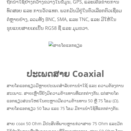
ຖືກນຳໃຊ້ຢ່າງກວ້າງຂວາງໃນຂໍ້ມູນ, GPS, ແລະເຄືອຂ່າຍການ
ທົດສອບ ແລະ ການວັດແທກ. ພວກມັນມີຢູ່ໃນຕົວເລືອກຕົວເຊື່ອມ
ຕໍ່ຫຼາຍຢ່າງ, ລວມທັງ BNC, SMA, ແລະ TNC, ແລະ ມີໃຫ້ໃນ
ຮູບແບບສາຍເຄເບີ້ນ RG58 ຊື່ ແລະ ມຸມຂວາ.
ປະເພດສາຍ Coaxial
ສາຍໂຄແອກຊຽວມີຫຼາຍປະເພດສຳລັບການນຳໃຊ້ ແລະ ຄວາມຕ້ອງການ
ສະເພາະ. ສາຍເຫຼົ່ານີ້ຍັງມີຄວາມຕ້ານທານທີ່ແຕກຕ່າງກັນ, ແຕ່ສາຍໂຄ
ແອກຊຽວສ່ວນໃຫຍ່ໃນຕະຫຼາດມີຄວາມຕ້ານທານ 50 ຫຼື 75 ໂອມ (Ω).
ສາຍໂຄແອກຊຽວ 50 ໂອມ ແລະ 75 ໂອມ ມີການນຳໃຊ້ທີ່ແຕກຕ່າງກັນ.
ສາຍ coax 50 Ohm ມີປະສິດທິພາບຫຼາຍກ່ວາສາຍ 75 Ohm ແລະມັກ