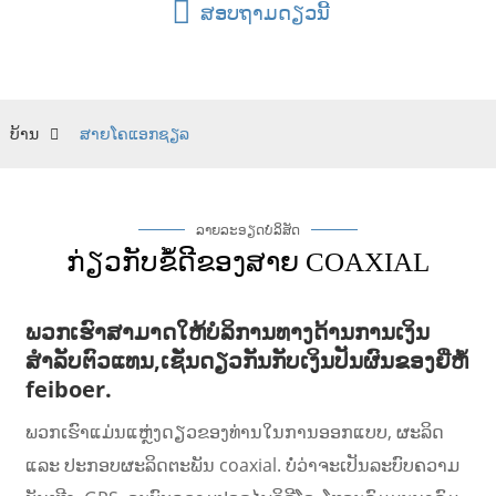
ສອບຖາມດຽວນີ້
ບ້ານ
ສາຍໂຄແອກຊຽລ
ລາຍລະອຽດບໍລິສັດ
ກ່ຽວກັບຂໍ້ດີຂອງສາຍ COAXIAL
ພວກເຮົາສາມາດໃຫ້ບໍລິການທາງດ້ານການເງິນ
ສຳລັບຕົວແທນ,
ເຊັ່ນດຽວກັນກັບເງິນປັນຜົນຂອງຍີ່ຫໍ້
feiboer.
ພວກເຮົາແມ່ນແຫຼ່ງດຽວຂອງທ່ານໃນການອອກແບບ, ຜະລິດ
ແລະ ປະກອບຜະລິດຕະພັນ coaxial. ບໍ່ວ່າຈະເປັນລະບົບຄວາມ