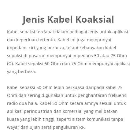
Jenis Kabel Koaksial
Kabel sepaksi terdapat dalam pelbagai jenis untuk aplikasi
dan keperluan tertentu. Kabel ini juga mempunyai
impedans ciri yang berbeza, tetapi kebanyakan kabel
sepaksi di pasaran mempunyai impedans 50 atau 75 Ohm
(Ω). Kabel sepaksi 50 Ohm dan 75 Ohm mempunyai aplikasi
yang berbeza.
Kabel sepaksi 50 Ohm lebih berkuasa daripada kabel 75
Ohm dan sering digunakan untuk penghantaran frekuensi
radio dua hala. Kabel 50 Ohm secara amnya sesuai untuk
aplikasi perindustrian dan komersial yang melibatkan
kuasa yang lebih tinggi, seperti sistem komunikasi tanpa
wayar dan ujian serta pengukuran RF.