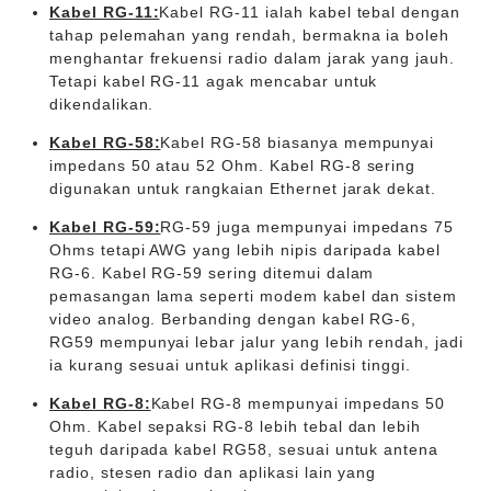
Kabel RG-11:
Kabel RG-11 ialah kabel tebal dengan
tahap pelemahan yang rendah, bermakna ia boleh
menghantar frekuensi radio dalam jarak yang jauh.
Tetapi kabel RG-11 agak mencabar untuk
dikendalikan.
Kabel RG-58:
Kabel RG-58 biasanya mempunyai
impedans 50 atau 52 Ohm. Kabel RG-8 sering
digunakan untuk rangkaian Ethernet jarak dekat.
Kabel RG-59:
RG-59 juga mempunyai impedans 75
Ohms tetapi AWG yang lebih nipis daripada kabel
RG-6. Kabel RG-59 sering ditemui dalam
pemasangan lama seperti modem kabel dan sistem
video analog. Berbanding dengan kabel RG-6,
RG59 mempunyai lebar jalur yang lebih rendah, jadi
ia kurang sesuai untuk aplikasi definisi tinggi.
Kabel RG-8:
Kabel RG-8 mempunyai impedans 50
Ohm. Kabel sepaksi RG-8 lebih tebal dan lebih
teguh daripada kabel RG58, sesuai untuk antena
radio, stesen radio dan aplikasi lain yang