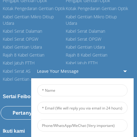
Pengapit Gentian Optik
Pengapit Gentian Optik
Kotak Pengedaran Gentian Optik
Kotak Pengedaran Gentian Optik
Kabel Gentian Mikro Ditiup
Kabel Gentian Mikro Ditiup
Udara
Udara
Kabel Serat Dalaman
Kabel Serat Dalaman
Kabel Serat OPGW
Kabel Serat OPGW
Kabel Gentian Udara
Kabel Gentian Udara
Rajah 8 Kabel Gentian
Rajah 8 Kabel Gentian
Kabel Jatuh FTTH
Kabel Jatuh FTTH
Leave Your Message
Kabel Serat ASU
Kabel Serat ASU
Kabel Gentian ADSS
Kabel Gentian ADSS
Sertai Feiboer kami
Pertanyaan Sekarang
Ikuti kami