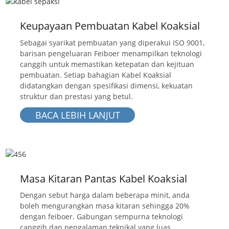
Keupayaan Pembuatan Kabel Koaksial
Sebagai syarikat pembuatan yang diperakui ISO 9001,
barisan pengeluaran Feiboer menampilkan teknologi
canggih untuk memastikan ketepatan dan kejituan
pembuatan. Setiap bahagian Kabel Koaksial
didatangkan dengan spesifikasi dimensi, kekuatan
struktur dan prestasi yang betul.
BACA LEBIH LANJUT
Masa Kitaran Pantas Kabel Koaksial
Dengan sebut harga dalam beberapa minit, anda
boleh mengurangkan masa kitaran sehingga 20%
dengan feiboer. Gabungan sempurna teknologi
canggih dan pengalaman teknikal yang luas