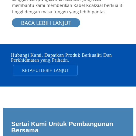
membantu kami memberikan Kabel Koaksial berkualiti
tinggi dengan masa tunggu yang lebih pantas.
BACA LEBIH LANJUT
Hubungi Kami, Dapatkan Produk Berkualiti Dan
Perkhidmatan yang Prihatin.
KETAHUI LEBIH LANJUT
Sertai Kami Untuk Pembangunan
Bersama