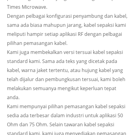
Times Microwave.
Dengan pelbagai konfigurasi penyambung dan kabel,
sama ada biasa mahupun jarang, kabel sepaksi kami
meliputi hampir setiap aplikasi RF dengan pelbagai
pilihan pemasangan kabel.
Kami juga membekalkan versi tersuai kabel sepaksi
standard kami. Sama ada teks yang dicetak pada
kabel, warna jaket tertentu, atau hujung kabel yang
telah dijalur dan pembungkusan tersuai, kami boleh
melakukan semuanya mengikut keperluan tepat
anda.
Kami mempunyai pilihan pemasangan kabel sepaksi
sedia ada terbesar dalam industri untuk aplikasi 50
Ohm dan 75 Ohm. Selain tawaran kabel sepaksi
standard kami, kami juga menyediakan pemasangan