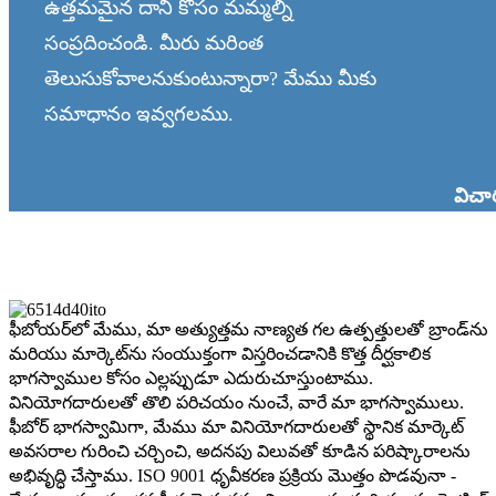
ఉత్తమమైన దాని కోసం మమ్మల్ని
సంప్రదించండి. మీరు మరింత
తెలుసుకోవాలనుకుంటున్నారా? మేము మీకు
సమాధానం ఇవ్వగలము.
విచ
ఫీబోయర్‌లో మేము, మా అత్యుత్తమ నాణ్యత గల ఉత్పత్తులతో బ్రాండ్‌ను
మరియు మార్కెట్‌ను సంయుక్తంగా విస్తరించడానికి కొత్త దీర్ఘకాలిక
భాగస్వాముల కోసం ఎల్లప్పుడూ ఎదురుచూస్తుంటాము.
వినియోగదారులతో తొలి పరిచయం నుంచే, వారే మా భాగస్వాములు.
ఫీబోర్ భాగస్వామిగా, మేము మా వినియోగదారులతో స్థానిక మార్కెట్
అవసరాల గురించి చర్చించి, అదనపు విలువతో కూడిన పరిష్కారాలను
అభివృద్ధి చేస్తాము. ISO 9001 ధృవీకరణ ప్రక్రియ మొత్తం పొడవునా -