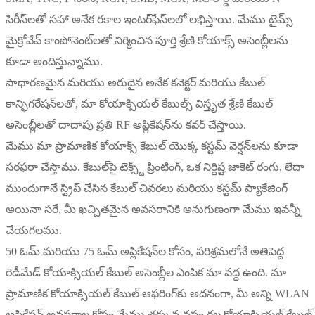
సిరీస్‌లతో సహా అనేక రకాల ఇంటర్‌ఫేస్‌లలో లభిస్తాయి. మేము టైమ్స్
మైక్రోవేవ్ కాంపోనెంట్‌లతో నిర్మించిన పూర్తి శ్రేణి కోయాక్స్ అసెంబ్లీలను
కూడా అందిస్తున్నాము.
సాధారణమైన మరియు అరుదైన అనేక కనెక్టర్ మరియు కేబుల్
కాన్ఫిగరేషన్‌లతో, మా కోయాక్సియల్ కేబుల్స్ విస్తృత శ్రేణి కేబుల్
అసెంబ్లీలతో దాదాపు ప్రతి RF అప్లికేషన్‌ను కవర్ చేస్తాయి.
మేము మా ప్రామాణిక కోయాక్స్ కేబుల్ యొక్క కస్టమ్ వెర్షన్‌లను కూడా
సరఫరా చేస్తాము. కేబుల్‌పై టెక్స్ట్ ప్రింటింగ్, ఒక నిర్దిష్ట జాకెట్ రంగు, లేదా
ముందుగానే స్ట్రిప్ చేసిన కేబుల్ చివరలు మరియు కస్టమ్ ప్యాకేజింగ్
అయినా సరే, మీ ఖచ్చితమైన అవసరానికి అనుగుణంగా మేము ఇవన్నీ
చేయగలము.
50 ఓమ్ మరియు 75 ఓమ్ అప్లికేషన్‌ల కోసం, పరిశ్రమలోనే అతిపెద్ద
రెడీమేడ్ కోయాక్సియల్ కేబుల్ అసెంబ్లీల ఎంపిక మా వద్ద ఉంది. మా
ప్రామాణిక కోయాక్సియల్ కేబుల్ ఆఫరింగ్‌కు అదనంగా, మీ అన్ని WLAN
అప్లికేషన్ అవసరాల కోసం మేము తక్కువ-నష్టం గల కోయాక్సియల్ కేబుల్