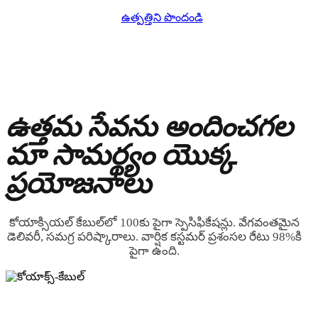
ఉత్పత్తిని పొందండి
ఉత్తమ సేవను అందించగల
మా సామర్థ్యం యొక్క
ప్రయోజనాలు
కోయాక్సియల్ కేబుల్‌లో 100కు పైగా స్పెసిఫికేషన్లు. వేగవంతమైన
డెలివరీ, సమగ్ర పరిష్కారాలు. వార్షిక కస్టమర్ ప్రశంసల రేటు 98%కి
పైగా ఉంది.