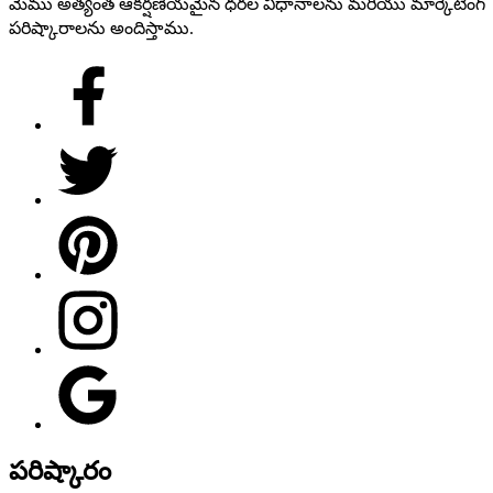
మేము అత్యంత ఆకర్షణీయమైన ధరల విధానాలను మరియు మార్కెటింగ్
పరిష్కారాలను అందిస్తాము.
పరిష్కారం