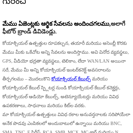
గురించి
మేము ఏజెంట్లకు ఆర్థిక సేవలను అందించగలము,
అలాగే
ఫీబోర్ బ్రాండ్ డివిడెండ్లు.
కోయాక్సియల్ ఉత్పత్తుల రూపకల్పన, తయారీ మరియు అసెంబ్లీ కొరకు
మేము మీకు ఒకేచోట అన్ని సేవలను అందిస్తాము. అవి వినోద వ్యవస్థలు,
GPS, వీడియో భద్రతా వ్యవస్థలు, టెలికాం, లేదా WAN/LAN అయినా
సరే, మేము మీ అన్ని కోయాక్సియల్ ఇంటర్‌కనెక్ట్ అవసరాలను
తీర్చగలము – మొదలుకొని
కోయాక్సియల్ కేబుల్స్
మరియు
కోయాక్సియల్ కేబుల్ స్ప్లిటర్ల నుండి కోయాక్సియల్ కేబుల్ కనెక్టర్లు,
కోయాక్సియల్ ఆడియో కేబుల్స్, అటెన్యూయేటర్లు మరియు వివిధ
ఉపకరణాలు, సాధనాలు మరియు కిట్‌ల వరకు.
మా కోయాక్సియల్ ఉత్పత్తులు వివిధ రకాల అనువర్తనాలకు సరిపోయేలా
అనేక పొడవు ఎంపికలలో అందుబాటులో ఉన్నాయి మరియు BNC,
SMA, TNC, F సిరీస్, RCA, SMB, MCX, MC-కార్డ్ మరియు N