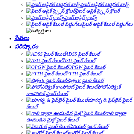
ఫైబర్ ఆప్టికల్ టెర్మినల్ బాక్స్
ఫైబర్ ఆప్టిక్ స్ప్లైస్ క్లోజర్
ఫైబర్ ఆప్టిక్ క్లాంప్స్
ఫైబర్ ఆప్టిక్ కేబుల్ ఫిట్టింగ్‌లు
సేవలు
పరిష్కారం
ADSS ఫైబర్ కేబుల్
ASU ఫైబర్ కేబుల్
OPGW ఫైబర్ కేబుల్
FTTH ఫైబర్ కేబుల్
చిత్రం 8 ఫైబర్ కేబుల్
ఫోటోఎలెక్ట్రిక్
కాంపోజిట్ ఫైబర్ కేబుల్
భూగర్భ & పైప్‌లైన్ ఫైబర్
కేబుల్
గాలి ద్వారా
ఊదబడిన మైక్రో ఫైబర్ కేబుల్
ఏరియల్ ఫైబర్ కేబుల్
ఇండోర్ ఫైబర్ కేబుల్