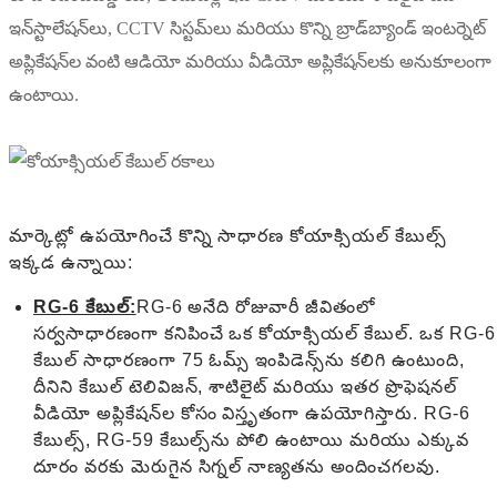
ఇన్‌స్టాలేషన్‌లు, CCTV సిస్టమ్‌లు మరియు కొన్ని బ్రాడ్‌బ్యాండ్ ఇంటర్నెట్
అప్లికేషన్‌ల వంటి ఆడియో మరియు వీడియో అప్లికేషన్‌లకు అనుకూలంగా
ఉంటాయి.
మార్కెట్లో ఉపయోగించే కొన్ని సాధారణ కోయాక్సియల్ కేబుల్స్
ఇక్కడ ఉన్నాయి:
RG-6 కేబుల్:
RG-6 అనేది రోజువారీ జీవితంలో
సర్వసాధారణంగా కనిపించే ఒక కోయాక్సియల్ కేబుల్. ఒక RG-6
కేబుల్ సాధారణంగా 75 ఓమ్స్ ఇంపిడెన్స్‌ను కలిగి ఉంటుంది,
దీనిని కేబుల్ టెలివిజన్, శాటిలైట్ మరియు ఇతర ప్రొఫెషనల్
వీడియో అప్లికేషన్‌ల కోసం విస్తృతంగా ఉపయోగిస్తారు. RG-6
కేబుల్స్, RG-59 కేబుల్స్‌ను పోలి ఉంటాయి మరియు ఎక్కువ
దూరం వరకు మెరుగైన సిగ్నల్ నాణ్యతను అందించగలవు.