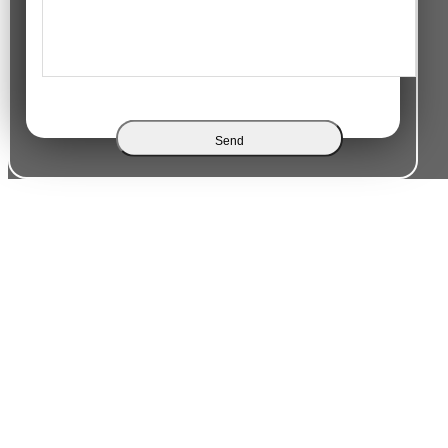
Send
కోయాక్సియల్ కేబుల్
రైతు
కోయాక్సియల్ కేబుల్ అనేది అధిక ఫ్రీక్వెన్సీల వద్ద స్థిరమైన మరియు
నిలకడైన సిగ్నల్ ప్రసారాన్ని అందించడానికి రూపొందించబడిన ఒక విద్యుత్
కేబుల్. ఇది అప్పటి నుండి యునైటెడ్ స్టేట్స్ అంతటా టెలివిజన్,
బ్రాడ్‌బ్యాండ్ మరియు టెలికమ్యూనికేషన్ నెట్‌వర్క్‌లకు పునాదిగా
స్థిరపడింది.
కోయాక్స్ కేబుల్ యొక్క నాలుగు-పొరల నిర్మాణంలో సెంటర్ కండక్టర్,