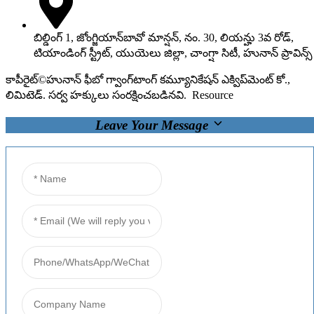
బిల్డింగ్ 1, జోంగ్జియాన్‌బావో మాన్షన్, నం. 30, లియన్హు 3వ రోడ్,
టియాండింగ్ స్ట్రీట్, యుయెలు జిల్లా, చాంగ్షా సిటీ, హునాన్ ప్రావిన్స్
కాపీరైట్©హునాన్ ఫీబో గ్వాంగ్‌టాంగ్ కమ్యూనికేషన్ ఎక్విప్‌మెంట్ కో.,
లిమిటెడ్. సర్వ హక్కులు సంరక్షించబడినవి.
Resource
Leave Your Message