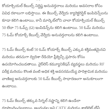
కోయాక్సియల్ కేబుల్స్ నిర్దిష్ట అనువర్తనాలు మరియు అవసరాల కోసం
వివిధ రకాలుగా లభిస్తాయి. ఈ కేబుల్స్ వేర్వేరు క్యారెక్టరిస్టిక్ ఇంపిడెన్స్‌లను
కూడా కలిగి ఉంటాయి, కానీ మార్కెట్‌లోని చాలా కోయాక్సియల్ కేబుల్స్
50 లేదా 75 ఓమ్స్ (Ω) ఇంపిడెన్స్‌ను కలిగి ఉంటాయి. 50 ఓమ్ మరియు
75 ఓమ్ కోయాక్స్ కేబుల్స్ వేర్వేరు అనువర్తనాలను కలిగి ఉంటాయి.
75 ఓమ్ కేబుల్స్ కంటే 50 ఓమ్ కోయాక్స్ కేబుల్స్ ఎక్కువ శక్తివంతమైనవి
మరియు తరచుగా ద్విదిశా రేడియో ఫ్రీక్వెన్సీ ప్రసారం కోసం
ఉపయోగించబడతాయి. వైర్‌లెస్ కమ్యూనికేషన్ వ్యవస్థలు మరియు RF
పరీక్ష మరియు కొలత వంటి అధిక శక్తి అవసరమయ్యే పారిశ్రామిక మరియు
వాణిజ్య అనువర్తనాలకు 50 ఓమ్ కేబుల్స్ సాధారణంగా అనుకూలంగా
ఉంటాయి.
75 ఓమ్ కేబుల్స్ తక్కువ సిగ్నల్ నష్టాన్ని కలిగి ఉండేలా
రూపొందించబడ్డాయి, అందువల్ల ఇవి CATV మరియు శాటిలైట్ టీవీ