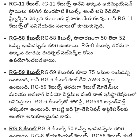
RG-11 కేబుల్:
RG-11 కేబుల్స్ అనేవి తక్కువ అటెన్యుయేషన్
స్థాయిలు కలిగిన మందపాటి కేబుల్స్, అంటే అవి రేడియో
ఫ్రీక్వెన్సీని ఎక్కువ దూరాలకు ప్రసారం చేయగలవు. కానీ RG-11
కేబుల్స్‌తో పనిచేయడం సవాలుతో కూడుకున్నది.
RG-58 కేబుల్:
RG-58 కేబుల్స్ సాధారణంగా 50 లేదా 52
ఓమ్స్ ఇంపిడెన్స్‌ను కలిగి ఉంటాయి. RG-8 కేబుల్స్ తరచుగా
తక్కువ దూరపు ఈథర్నెట్ నెట్‌వర్క్‌ల కోసం
ఉపయోగించబడతాయి.
RG-59 కేబుల్:
RG-59 కేబుల్‌కు కూడా 75 ఓమ్‌ల ఇంపిడెన్స్
ఉంటుంది, కానీ RG-6 కేబుల్ కంటే దీని AWG సన్నగా
ఉంటుంది. RG-59 కేబుల్స్ తరచుగా కేబుల్ మోడెమ్‌లు
మరియు అనలాగ్ వీడియో సిస్టమ్‌ల వంటి పాత ఇన్‌స్టాలేషన్‌లలో
కనిపిస్తాయి. RG-6 కేబుల్స్‌తో పోలిస్తే, RG59కి బ్యాండ్‌విడ్త్
తక్కువగా ఉంటుంది, కాబట్టి ఇది హై-డెఫినిషన్ అప్లికేషన్‌లకు
అంతగా అనుకూలమైనది కాదు.
RG-8 కేబుల్:
RG-8 కేబుల్స్ 50 ఓమ్స్ ఇంపిడెన్స్‌ను కలిగి
ఉంటాయి. RG-8 కోయాక్సియల్ కేబుల్స్, RG58 కేబుల్స్ కంటే