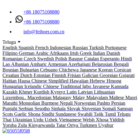
+86 18075108880
+86 18075108880
info@feiboer.com.cn
Telugu
English
Spanish
French
Indonesian
Russian
Turkish
Portuguese
Filipino
German
Arabic
Afrikaans
Irish
Greek
Italian
Danish
Romanian
Czech
Swedish
Polish
Basque
Catalan
Esperanto
Hindi
Lao
Albanian
Amharic
Armenian
Azerbaijani
Belarusian
Bengali
Bosnian
Bulgarian
Cebuano
Chichewa
Japanese
Korean
Corsican
Croatian
Dutch
Estonian
Finnish
Frisian
Galician
Georgian
Gujarati
Haitian
Hausa
Chinese Simplified
Hawaiian
Hebrew
Hmong
Hungarian
Icelandic
Chinese Traditional
Igbo
Javanese
Kannada
Kazakh
Khmer
Kurdish
Kyrgyz
Latin
Latvian
Lithuanian
Luxembou..
Macedonian
Malagasy
Malay
Malayalam
Maltese
Maori
Marathi
Mongolian
Burmese
Nepali
Norwegian
Pashto
Persian
Punjabi
Serbian
Sesotho
Sinhala
Slovak
Slovenian
Somali
Samoan
Scots Gaelic
Shona
Sindhi
Sundanese
Swahili
Tajik
Tamil
Telugu
Thai
Ukrainian
Urdu
Uzbek
Vietnamese
Welsh
Xhosa
Yiddish
Yoruba
Zulu
Kinyarwanda
Tatar
Oriya
Turkmen
Uyghur