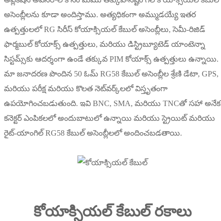
అసెంబ్లీలను కూడా అందిస్తాము. అత్యధికంగా అమ్ముడయ్యే ఇతర
ఉత్పత్తులలో RG సిరీస్ కోయాక్సియల్ కేబుల్ అసెంబ్లీలు, సెమీ-రిజిడ్
ఫార్మబుల్ కోయాక్స్ ఉత్పత్తులు, మరియు డిస్ట్రిబ్యూటెడ్ యాంటెన్నా
సిస్టమ్స్‌కు ఆదర్శంగా ఉండే తక్కువ PIM కోయాక్స్ ఉత్పత్తులు ఉన్నాయి.
మా జనాదరణ పొందిన 50 ఓమ్ RG58 కేబుల్ అసెంబ్లీల శ్రేణి డేటా, GPS,
మరియు పరీక్ష మరియు కొలత నెట్‌వర్క్‌లలో విస్తృతంగా
ఉపయోగించబడుతుంది. ఇవి BNC, SMA, మరియు TNCతో సహా అనేక
కనెక్టర్ ఎంపికలలో అందుబాటులో ఉన్నాయి మరియు స్ట్రెయిట్ మరియు
రైట్-యాంగిల్ RG58 కేబుల్ అసెంబ్లీలలో అందించబడతాయి.
కోయాక్సియల్ కేబుల్ రకాలు