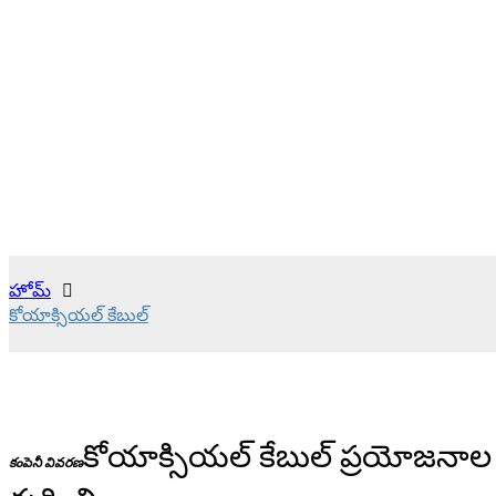
ఇన్సులేటింగ్ డైఎలెక్ట్రిక్, మెటాలిక్ షీల్డ్ మరియు ఔటర్ జాకెట్ ఉంటాయి.
ఈ అంశాలు కలిసి, చాలా దూరాలలో కూడా జోక్యాన్ని తగ్గించడానికి
మరియు సిగ్నల్ యొక్క సమగ్రతను కాపాడటానికి సహాయపడతాయి.
ఇప్పుడే విచారించండి
హోమ్
కోయాక్సియల్ కేబుల్
కోయాక్సియల్ కేబుల్ ప్రయోజనాల
కంపెనీ వివరణ