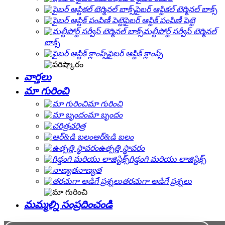
ఫైబర్ ఆప్టికల్ టెర్మినల్ బాక్స్
ఫైబర్ ఆప్టిక్ పంపిణీ పెట్టె
మల్టీపోర్ట్ సర్వీస్ టెర్మినల్
బాక్స్
ఫైబర్ ఆప్టిక్ క్లాంప్స్
వార్తలు
మా గురించి
మా గురించి
మా బృందం
చరిత్ర
ఆర్&డి బలం
ఉత్పత్తి స్థావరం
గిడ్డంగి మరియు లాజిస్టిక్స్
నాణ్యత
తరచుగా అడిగే ప్రశ్నలు
మమ్మల్ని సంప్రదించండి