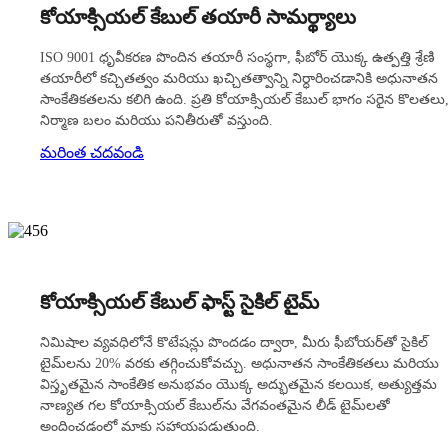
కోయాక్సియల్ కేబుల్ తయారీ సామర్థ్యాలు
ISO 9001 ధృవీకరణ పొందిన తయారీ సంస్థగా, ఫీబోర్ యొక్క ఉత్పత్తి శ్రేణి
తయారీలో కచ్చితత్వం మరియు ఖచ్చితత్వాన్ని నిర్ధారించడానికి అధునాతన
సాంకేతికతలను కలిగి ఉంది. ప్రతి కోయాక్సియల్ కేబుల్ భాగం సరైన కొలతలు
నిర్మాణ బలం మరియు పనితీరుతో వస్తుంది.
మరింత చదవండి
కోయాక్సియల్ కేబుల్ ఫాస్ట్ సైకిల్ టైమ్
నిమిషాల వ్యవధిలోనే కొటేషన్లు పొందడం ద్వారా, మీరు ఫీబోయర్‌తో సైకిల్
టైమ్‌లను 20% వరకు తగ్గించుకోవచ్చు. అధునాతన సాంకేతికతలు మరియు
విస్తృతమైన సాంకేతిక అనుభవం యొక్క అద్భుతమైన కలయిక, అత్యుత్తమ
నాణ్యత గల కోయాక్సియల్ కేబుల్‌ను వేగవంతమైన లీడ్ టైమ్‌లతో
అందించడంలో మాకు సహాయపడుతుంది.