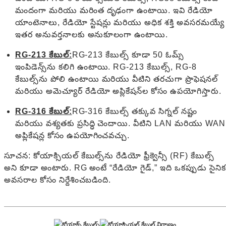
మందంగా మరియు మరింత దృఢంగా ఉంటాయి. ఇవి రేడియో
యాంటెనాలు, రేడియో స్టేషన్లు మరియు అధిక శక్తి అవసరమయ్యే
ఇతర అనువర్తనాలకు అనుకూలంగా ఉంటాయి.
RG-213 కేబుల్:
RG-213 కేబుల్స్ కూడా 50 ఓమ్స్
ఇంపిడెన్స్‌ను కలిగి ఉంటాయి. RG-213 కేబుల్స్, RG-8
కేబుల్స్‌ను పోలి ఉంటాయి మరియు వీటిని తరచుగా ప్రొఫెషనల్
మరియు అమెచ్యూర్ రేడియో అప్లికేషన్‌ల కోసం ఉపయోగిస్తారు.
RG-316 కేబుల్:
RG-316 కేబుల్స్ తక్కువ సిగ్నల్ నష్టం
మరియు వశ్యతకు ప్రసిద్ధి చెందాయి. వీటిని LAN మరియు WAN
అప్లికేషన్ల కోసం ఉపయోగించవచ్చు.
సూచన: కోయాక్సియల్ కేబుల్స్‌ను రేడియో ఫ్రీక్వెన్సీ (RF) కేబుల్స్
అని కూడా అంటారు. RG అంటే “రేడియో గైడ్,” ఇది ఒకప్పుడు సైనిక
అవసరాల కోసం నిర్దేశించబడింది.