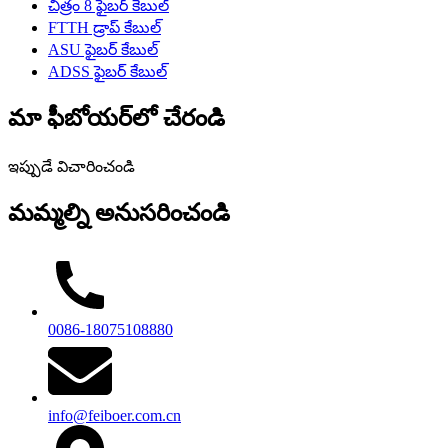
చిత్రం 8 ఫైబర్ కేబుల్
FTTH డ్రాప్ కేబుల్
ASU ఫైబర్ కేబుల్
ADSS ఫైబర్ కేబుల్
మా ఫీబోయర్‌లో చేరండి
ఇప్పుడే విచారించండి
మమ్మల్ని అనుసరించండి
0086-18075108880
info@feiboer.com.cn