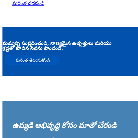
మరింత చదవండి
మమ్మల్ని సంప్రదించండి, నాణ్యమైన ఉత్పత్తులు మరియు
శ్రద్ధతో కూడిన సేవను పొందండి.
మరింత తెలుసుకోండి
ఉమ్మడి అభివృద్ధి కోసం మాతో చేరండి