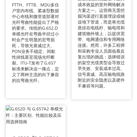
成本效益的室外网络解决
FTTH、FTTB、MDU多住
方案之一。运营商无需挖
户室内布线、紧凑型数据
掘沟渠进行直接埋设或铺
中心布线和微管道部署对
设地下管道，而是将光缆
光纤弯曲性能提出了严格
悬挂在电线杆、输电塔和
的要求。传统的G.652.D
建筑物外墙上，以提供宽
单模光纤在弯曲半径过小
带、电网通信和专用网络
时会产生明显的宏弯损
连接。然而，许多工程师
耗，导致光衰减过大、
和采购专业人员面临着反
PON业务不稳定、间歇
复出现的挑战：选择错误
性掉线甚至现场光纤断
的架空光缆类型会导致过
裂。ITU-T发布了G.657
早失效、安装成本过高、
标准来解决这一痛点，定
信号衰减、高压输电线路
义了两种主流的向下兼容
附近的安全隐患以及硬件
的抗弯曲光纤。
不兼容等问题。