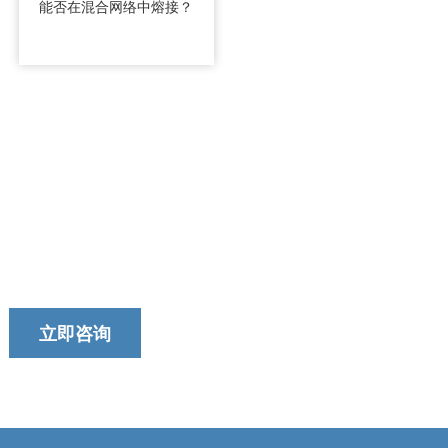
能否在混合网络中熔接？
今天就联系我们的团队吧！
我们以提供及时、可靠和有用的服务而自豪。
立即咨询