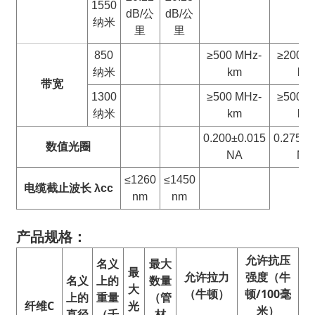
1550
dB/公
dB/公
纳米
里
里
850
≥500 MHz-
≥200 M
纳米
km
km
带宽
1300
≥500 MHz-
≥500 M
纳米
km
km
0.200±0.015
0.275±0
数值
光圈
NA
NA
≤1260
≤1450
电缆截止波长 λcc
nm
nm
产品规格：
允许抗压
名义
最大
最
允许拉力
强度（牛
名义
上的
数量
大
（牛顿）
顿/100毫
上的
重量
（管
纤维
C
光
米）
直径
（千
材