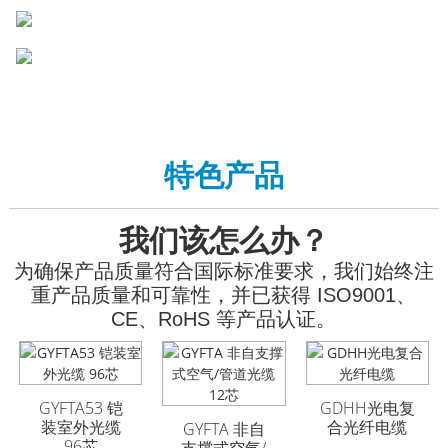
特色产品
我们该怎么办？
为确保产品质量符合国际标准要求，我们始终注
重产品质量和可靠性，并已获得 ISO9001、
CE、RoHS 等产品认证。
GYFTA53 铠
GYFTA53 铠装室外光
GYFTA53 铠装室外光
GDHH光电复
装室外光缆
缆 96芯
缆 96芯
合光纤电缆
GYFTA 非自
96芯