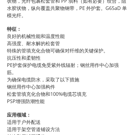
状物，光纤包裹松套管和 PP 填料（如有必要）绞合，阻
水胶状物，纵向覆盖共聚物钢带，PE 外护套。G65aD 单
模光纤。
特征：
良好的机械性能和温度性能
高强度、耐水解的松套管
特殊的管填充化合物可确保对纤维的关键保护。
抗压性和柔韧性
PE护套保护电缆免受紫外线辐射；钢丝用作中心加强
筋。
为确保电缆防水，采取了以下措施
钢丝用作中心加强构件
松套管填充化合物和100%电缆芯填充
PSP增强防潮性能
应用领域：
适用于户外配送
适用于架空管道铺设方法