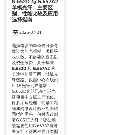
G.652D 与 G.657A2
单模光纤：主要区
别、性能比较及应用
选择指南
2026-07-31
选择错误的单模光纤会导
致过大的光损耗、项目验
收失败、不必要的返工以
及资金浪费。几十年来，
G.652D
和
G.657A2
从
长途电信骨干网、城域光
纤链路、数据中心布线到
FTTH光纤到户部署，
G.652D光纤已在全球光
纤项目中占据主导地位。
许多采购经理、现场工程
师和网络设计师不断面临
同样的困惑：何时应该部
署G.652D光纤？哪些场
景需要使用G.657A2抗弯
曲光纤？这两种光纤类型