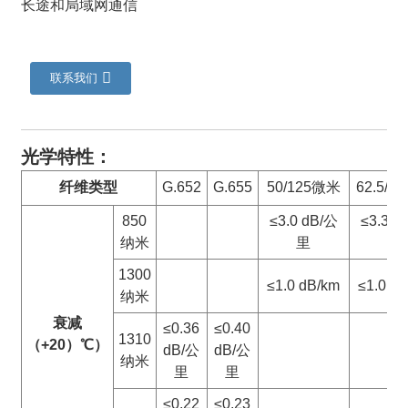
长途和局域网通信
联系我们
光学特性：
纤维类型
G.652
G.655
50/125微米
62.5/1
850
≤3.0 dB/公
≤3.3 d
纳米
里
里
a
1300
≤1.0 dB/km
≤1.0 d
纳米
衰减
≤0.36
≤0.40
1310
（+20）
℃
）
dB/公
dB/公
纳米
里
里
≤0.22
≤0.23