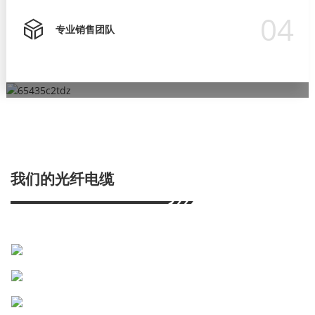
04
专业销售团队
严格的质量控制
专业销售团队
超过15年的ODM/OEM经验
专业研发团队
为确保产品质量符合国际标准要求，我们始终注重产品质量和可
我们有严格的培训流程，让他们在客户面前表现得专业，并为客
OEM/ODM订单让客户更好地推广自己的品牌。
我们的研发部门占公司总规模的30%。
靠性，并已获得 ISO9001、CE、RoHS 等产品认证。
户提供解决方案。
我们的光纤电缆