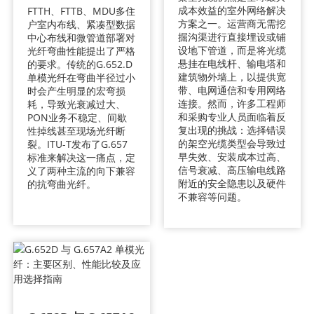
成本效益的室外网络解决
FTTH、FTTB、MDU多住
方案之一。运营商无需挖
户室内布线、紧凑型数据
掘沟渠进行直接埋设或铺
中心布线和微管道部署对
设地下管道，而是将光缆
光纤弯曲性能提出了严格
悬挂在电线杆、输电塔和
的要求。传统的G.652.D
建筑物外墙上，以提供宽
单模光纤在弯曲半径过小
带、电网通信和专用网络
时会产生明显的宏弯损
连接。然而，许多工程师
耗，导致光衰减过大、
和采购专业人员面临着反
PON业务不稳定、间歇
复出现的挑战：选择错误
性掉线甚至现场光纤断
的架空光缆类型会导致过
裂。ITU-T发布了G.657
早失效、安装成本过高、
标准来解决这一痛点，定
信号衰减、高压输电线路
义了两种主流的向下兼容
附近的安全隐患以及硬件
的抗弯曲光纤。
不兼容等问题。