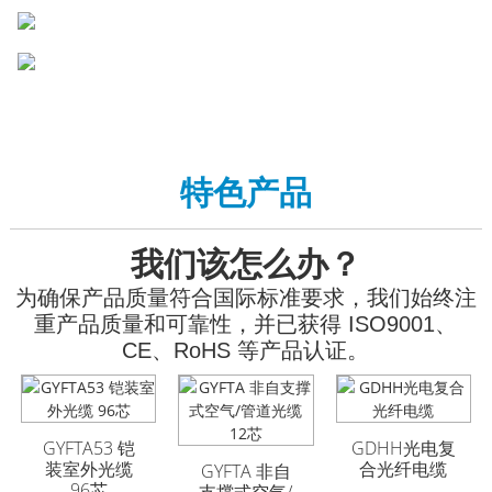
特色产品
我们该怎么办？
为确保产品质量符合国际标准要求，我们始终注
重产品质量和可靠性，并已获得 ISO9001、
CE、RoHS 等产品认证。
GYFTA53 铠
GYFTA53 铠装室外光
GYFTA53 铠装室外光
GDHH光电复
装室外光缆
缆 96芯
缆 96芯
合光纤电缆
GYFTA 非自
96芯