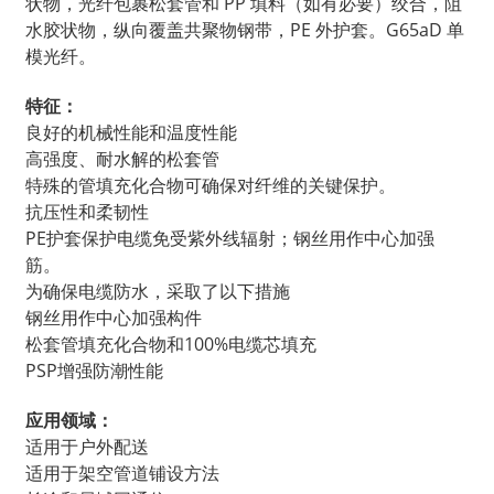
状物，光纤包裹松套管和 PP 填料（如有必要）绞合，阻
水胶状物，纵向覆盖共聚物钢带，PE 外护套。G65aD 单
模光纤。
特征：
良好的机械性能和温度性能
高强度、耐水解的松套管
特殊的管填充化合物可确保对纤维的关键保护。
抗压性和柔韧性
PE护套保护电缆免受紫外线辐射；钢丝用作中心加强
筋。
为确保电缆防水，采取了以下措施
钢丝用作中心加强构件
松套管填充化合物和100%电缆芯填充
PSP增强防潮性能
应用领域：
适用于户外配送
适用于架空管道铺设方法