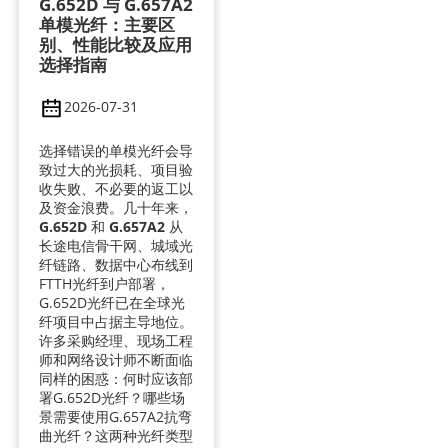
G.652D 与 G.657A2
单模光纤：主要区
别、性能比较及应用
选择指南
2026-07-31
选择错误的单模光纤会导
致过大的光损耗、项目验
收失败、不必要的返工以
及资金浪费。几十年来，
G.652D
和
G.657A2
从
长途电信骨干网、城域光
纤链路、数据中心布线到
FTTH光纤到户部署，
G.652D光纤已在全球光
纤项目中占据主导地位。
许多采购经理、现场工程
师和网络设计师不断面临
同样的困惑：何时应该部
署G.652D光纤？哪些场
景需要使用G.657A2抗弯
曲光纤？这两种光纤类型