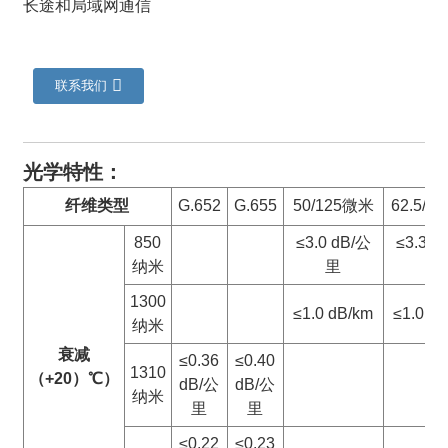
长途和局域网通信
联系我们
光学特性：
纤维类型
G.652
G.655
50/125微米
62.5/1
850
≤3.0 dB/公
≤3.3 d
纳米
里
里
a
1300
≤1.0 dB/km
≤1.0 d
纳米
衰减
≤0.36
≤0.40
1310
（+20）
℃
）
dB/公
dB/公
纳米
里
里
≤0.22
≤0.23