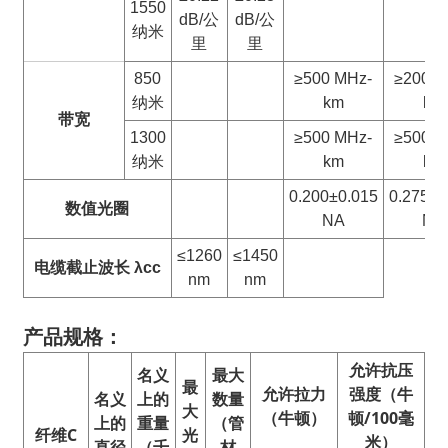
1550
dB/公
dB/公
纳米
里
里
850
≥500 MHz-
≥200 M
纳米
km
km
带宽
1300
≥500 MHz-
≥500 M
纳米
km
km
0.200±0.015
0.275±0
数值
光圈
NA
NA
≤1260
≤1450
电缆截止波长 λcc
nm
nm
产品规格：
允许抗压
名义
最大
最
允许拉力
强度（牛
名义
上的
数量
大
（牛顿）
顿/100毫
上的
重量
（管
纤维
C
光
米）
直径
（千
材