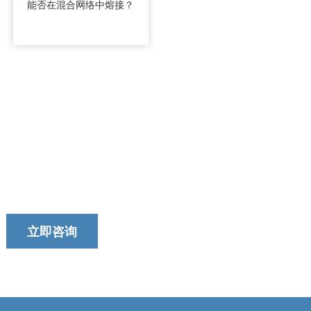
能否在混合网络中熔接？
今天就联系我们的团队吧！
我们以提供及时、可靠和有用的服务而自豪。
立即咨询