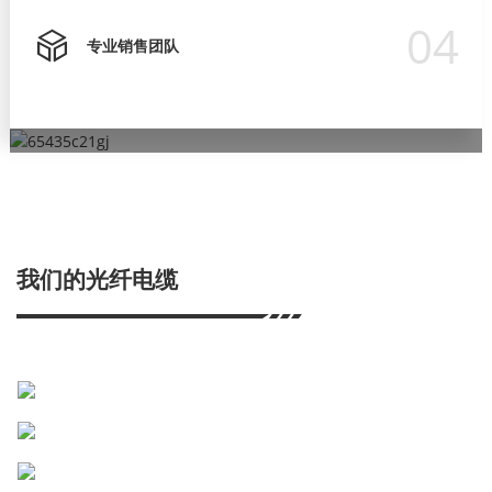
04
专业销售团队
严格的质量控制
专业销售团队
超过15年的ODM/OEM经验
专业研发团队
为确保产品质量符合国际标准要求，我们始终注重产品质量和可
我们有严格的培训流程，让他们在客户面前表现得专业，并为客
OEM/ODM订单让客户更好地推广自己的品牌。
我们的研发部门占公司总规模的30%。
靠性，并已获得 ISO9001、CE、RoHS 等产品认证。
户提供解决方案。
我们的光纤电缆