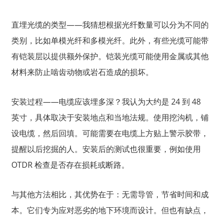
直埋光缆的类型——我猜想根据光纤数量可以分为不同的
类别，比如单模光纤和多模光纤。此外，有些光缆可能带
有铠装层以提供额外保护。铠装光缆可能使用金属或其他
材料来防止啮齿动物或岩石造成的损坏。
安装过程——电缆应该埋多深？我认为大约是 24 到 48
英寸，具体取决于安装地点和当地法规。使用挖沟机，铺
设电缆，然后回填。可能需要在电缆上方贴上警示胶带，
a
提醒以后挖掘的人。安装后的测试也很重要，例如使用
OTDR 检查是否存在损耗或断路。
与其他方法相比，其优势在于：无需导管，节省时间和成
本。它们专为应对恶劣的地下环境而设计。但也有缺点，