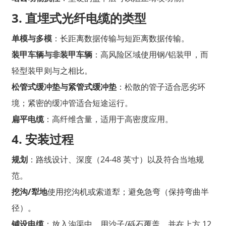
3. 直埋式光纤电缆的类型
单模与多模
：长距离数据传输与短距离数据传输。
装甲车辆与非装甲车辆
：高风险区域使用钢/铝装甲，而
轻型装甲则与之相比。
松管式缓冲垫与紧管式缓冲垫
：松散的管子适合恶劣环
境；紧密的缓冲管适合短途运行。
扁平电缆
：高纤维含量，适用于高密度应用。
4. 安装过程
规划
：路线设计、深度（24-48 英寸）以及符合当地规
范。
挖沟/犁地
使用挖沟机或索道犁；避免急弯（保持弯曲半
径）。
铺设电缆
：放入沟渠中，用沙子/砾石覆盖，并在上方 12