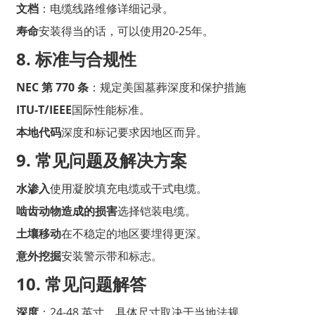
文档
：电缆线路维修详细记录。
寿命
安装得当的话，可以使用20-25年。
8. 标准与合规性
NEC 第 770 条
：规定美国墓葬深度和保护措施
ITU-T/IEEE
国际性能标准。
本地代码
深度和标记要求因地区而异。
9. 常见问题及解决方案
水渗入
使用凝胶填充电缆或干式电缆。
啮齿动物造成的损害
选择铠装电缆。
土壤移动
在不稳定的地区要埋得更深。
意外挖掘
安装警示带和标志。
10. 常见问题解答
深度
：24-48 英寸，具体尺寸取决于当地法规。