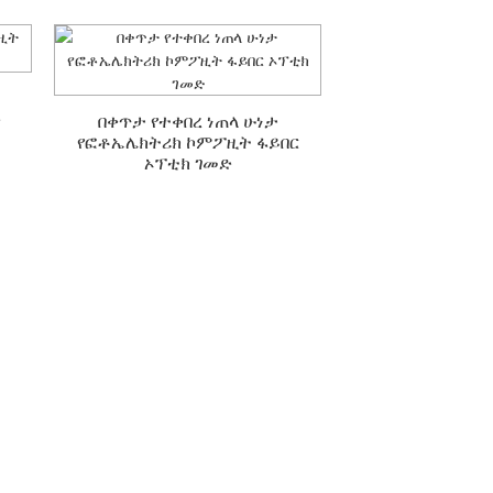
ድ
በቀጥታ የተቀበረ ነጠላ ሁነታ
የፎቶኤሌክትሪክ ኮምፖዚት ፋይበር
ኦፕቲክ ገመድ
ት?