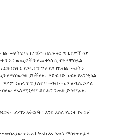
ኬብል መፍትሄ የተዘጋጀው በሴሉላር ጣቢያዎች ላይ
ትን እና ወጪዎችን ለመቀነስ ሲሆን የሞባይል
 አርክቴክቸር እንዲያሰማሩ እና የኬብል መሬትን
ጪን ለማስወገድ ያስችላል። ሃይብሪድ ኬብል የኦፕቲካል
ድ ወይም ነጠላ ሞድ) እና የመዳብ መሪን ለዲሲ ኃይል
ት ባለው የአሉሚኒየም ቆርቆሮ ገመድ ያጣምራል።
ቅርቦት፣ ፈጣን አቅርቦት፣ እንደ አስፈላጊነቱ የተበጀ
ድ የመሳሪያውን ኤሌክትሪክ እና ነጠላ ማስተላለፊያ