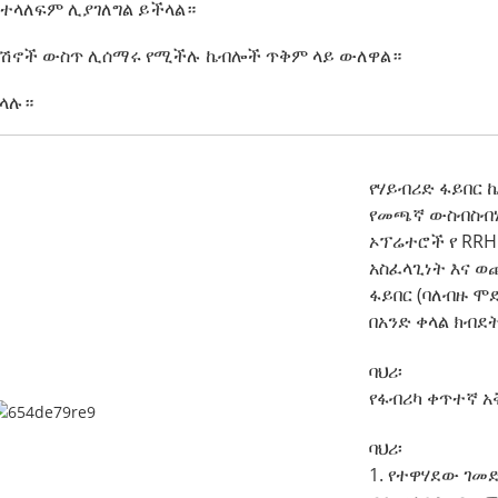
ስተላለፍም ሊያገለግል ይችላል።
ፕሊኬሽኖች ውስጥ ሊሰማሩ የሚችሉ ኬብሎች ጥቅም ላይ ውለዋል።
ችላሉ።
የሃይብሪድ ፋይበር 
የመጫኛ ውስብስብነ
ኦፕሬተሮች የ RRH
አስፈላጊነት እና ወ
ፋይበር (ባለብዙ ሞ
በአንድ ቀላል ክብደ
ባህሪ፡
የፋብሪካ ቀጥተኛ አ
ባህሪ፡
1. የተዋሃደው ገመ