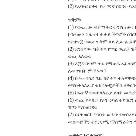
(2) የአጭር ርቀት የመገናኛ ስርዓት የኃ
ጥቅም፡
(1) የውጪው ዲያሜትር ትንሽ ነው፣ ክ
(ብዙውን ጊዜ ተከታታይ ችግሮች በበ
የተቀናጀ ገመድ ጥቅም ላይ ሊውል ይች
(2) ደንበኛው ዝቅተኛ የግዢ ወጪ፣ ዝ
ወጪ አለው፤
(3) እጅግ በጣም ጥሩ የማጠፍ አፈጻጸ
ለመገንባት ምቹ ነው፤
(4) በተመሳሳይ ጊዜ ከፍተኛ ተለዋዋጭነ
የማስተላለፊያ ቴክኖሎጂዎችን ያቅርቡ
(5) ከፍተኛ የመተላለፊያ ይዘት መዳረ
(6) ወጪ ቆጣቢ፣ የኦፕቲካል ፋይበር
ሽቦን ማስወገድ፤
(7) በኔትወርክ ግንባታ ውስጥ የመሳሪ
መስመሮችን ተደጋጋሚ ማሰማራትን 
መዋቅር እና ቅንብር፡