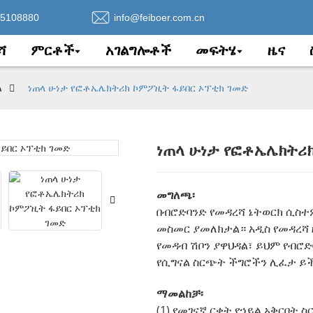
75108880
info@feiboer.com.cn
ሻ
ምርቶች
አገልግሎቶች
መፍትሄ
ዜና
ል
ነጠላ ሁነታ የፎቶኤሌክትሪክ ኮምፖዚት ፋይበር ኦፕቲክ ገመድ
ነጠላ ሁነታ የፎቶኤሌክትሪ
Loading..
Loading..
መግለጫ፡
በብሮድባንድ የመዳረሻ ኔትወርክ ሲስ
መስመር ያመለክታል። አዲስ የመዳረሻ 
የመዳብ ሽቦን ያዋህዳል፣ ይህም የብሮድ
የሲግናል ስርጭት ችግሮችን ሊፈታ ይ
ማመልከቻ፡
(1) የመገናኛ ርቀት የኃይል አቅርቦት ስ