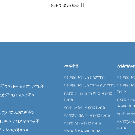
አሁን ይጠይቁ
መፍትሄ
አገልግሎ
የፋይበር ኦፕቲክ ክላምፕስ
የፋይበር 
የፋይበር ኦፕቲክ ማከፋፈያ ሣጥን
የፋይበር 
ቻችንን በመጠቀም የምርት
ሣጥን
በአየር የተነፈሰ ማይክሮ ፋይበር
የረጅም ጊዜ አጋሮችን
ኬብል
በአየር የተ
ፋይበር ኬ
የቤት ውስጥ ፋይበር ኬብል
ዜ ጀምሮ አጋሮቻችን
የቤት ውስ
የኦፒጂደብሊው ፋይበር ኬብል
ባቢውን የገበያ ፍላጎቶች
የኦፒጂደብ
የአየር ላይ ፋይበር ኬብል
ኬብል
ን እናዘጋጃለን።
ምስል 8 የፋይበር ኬብል