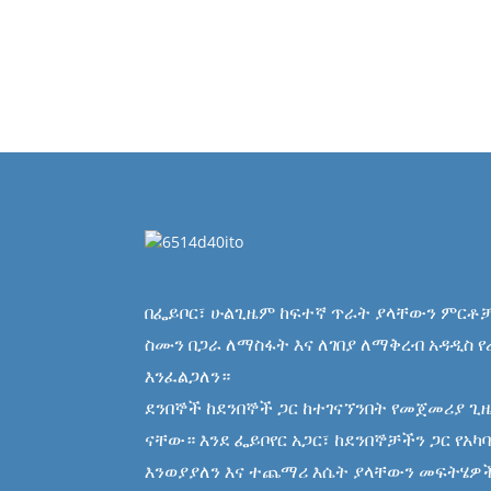
በፌይቦር፣ ሁልጊዜም ከፍተኛ ጥራት ያላቸውን ምርቶ
ስሙን በጋራ ለማስፋት እና ለገበያ ለማቅረብ አዳዲስ 
እንፈልጋለን።
ደንበኞች ከደንበኞች ጋር ከተገናኘንበት የመጀመሪያ ጊ
ናቸው። እንደ ፌይቦየር አጋር፣ ከደንበኞቻችን ጋር የአካ
እንወያያለን እና ተጨማሪ እሴት ያላቸውን መፍትሄዎች