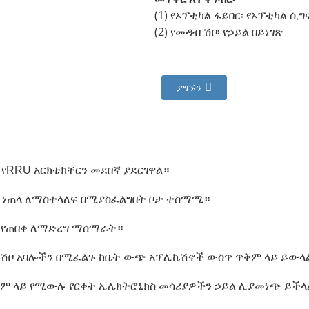
(1) የኦፕቲካል ፋይበር፡ የኦፕቲካል ሲግ
(2) የመዳብ ሽቦ፡ የኃይል በይነገጽ
ያግኙን
የRRU አርክቴክቸርን መደበኛ ያደርገዋል።
ሪክ ነጠላ ለማስተላለፍ በሚያስፈልግበት ቦታ ተስማሚ።
ን የጠበቀ ለማድረግ ማሰማራት።
መዳብ ሽቦ አባሎችን በሚፈልጉ ከቤት ውጭ አፕሊኬሽኖች ውስጥ ጥቅም ላይ ይውላ
ጥቅም ላይ የሚውሉ የርቀት ኤሌክትሮኒክስ መሳሪያዎችን ኃይል ሊያመነጭ ይችላ