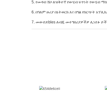
5. የመዳብ ሽቦ ለዝቅተኛ የውሂብ ፍጥነት የውሂብ ማ
6. በዓለም ዙሪያ በኔትወርክ እና በግል የስርጭት አ
7. መውደድ
bles ለብጁ መተግበሪያዎችዎ ሊነደፉ ይ