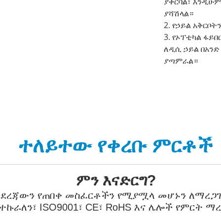
ያቀርባል፣ እንዲሁም
ያሻሽላል።
2. የኃይል አቅርቦት
3. የኦፕቲካል ፋይበ
ለዲሲ ኃይል በአንድ
ያጣምራል።
ተለይተው የቀረቡ ምርቶች
ምን እናድርግ?
 ደረጃውን የጠበቀ መስፈርቶችን የሚያሟላ መሆኑን ለማረጋገ
ተኩራለን፣ ISO9001፣ CE፣ RoHS እና ሌሎች የምርት 