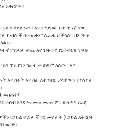
ይል አቅርቦት።
ብደቱ ቀላል ነው፣ እና የተያዘው ቦታ ትንሽ ነው
ርካታ ኬብሎች በመጠቀም ሊፈቱ ይችላሉ፣ በምትኩ
ላል)።
ቅተኛ የግንባታ ወጪ እና ዝቅተኛ የኔትወርክ ግንባታ
ም እና ጥሩ የጎን ግፊት መቋቋም አለው፣ እና
ት እና ስፋት እና ሰፊ አተገባበር ያላቸውን የተለያዩ
፤
ሻ መስጠት፤
ን ለቤተሰብ እንደተቀመጠ መጠቀም፣ ሁለተኛ ደረጃ
ያዎችን የኃይል ፍጆታ ችግር መፍታት (የኃይል አቅርቦት
ማስወገድ)