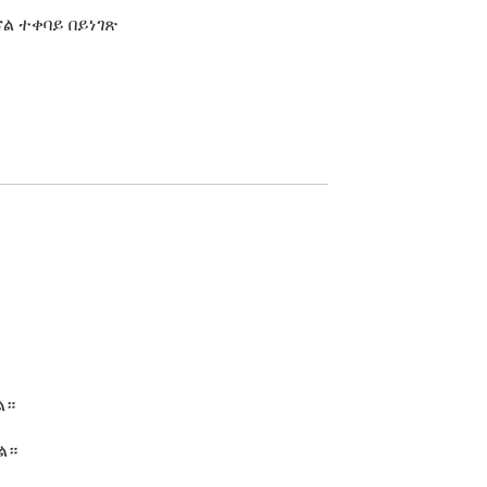
ናል ተቀባይ በይነገጽ
ል።
ል።