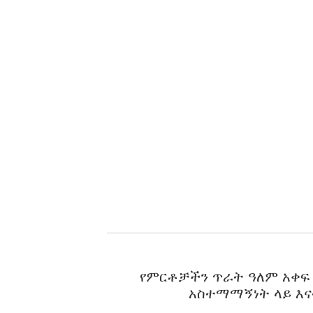
የምርቶቻችን ጥራት ዓለም አቀፍ
አስተማማኝነት ላይ እና