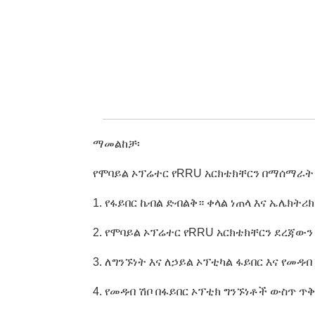
ማመልከቻ፡
የሞባይል ኦፕሬተር የRRU አርክቴክቸርን በማሰማራት 
1. የፋይበር ኬብል ድብልቅ። ቀላል ነጠላ እና ኤሌክት
2. የሞባይል ኦፕሬተር የRRU አርክቴክቸርን ደረጃው
3. ለግንኙነት እና ለኃይል ኦፕቲካል ፋይበር እና የ
4. የመዳብ ሽቦ በፋይበር ኦፕቲክ ግንኙነቶች ውስጥ 