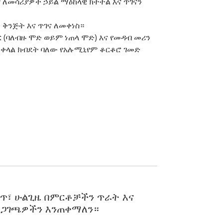
 ለመሳሪያዎች ኃይል ማዕከላዊ ክትትል እና ጥገናን
ን ቅንጅት እና ጥገና ለመቀነስ።
ር (ባለብዙ ሞድ ወይም ነጠላ ሞድ) እና የመዳብ መሪን
 ቀላል ክብደት ባለው የአሉሚኒየም ቆርቆሮ ገመድ
ጥ፣ ሁልጊዜ በምርቶቻችን ጥራት እና
ማረጋገጫዎችን እንጠቀማለን።