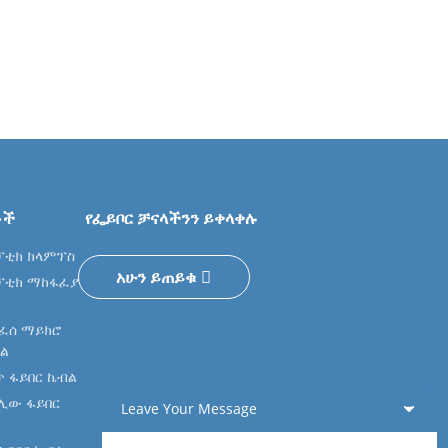
ቶች
የፌይቦር ቻናላችንን ይቀላቀሉ
ኦፕቲክ ክላምፕስ
አሁን ይጠይቁ
ኦፕቲክ ማከፋፈያ
ነፈሰ ማይክሮ
ብል
ጥ ፋይበር ኬብል
ሊው ፋይበር
Leave Your Message