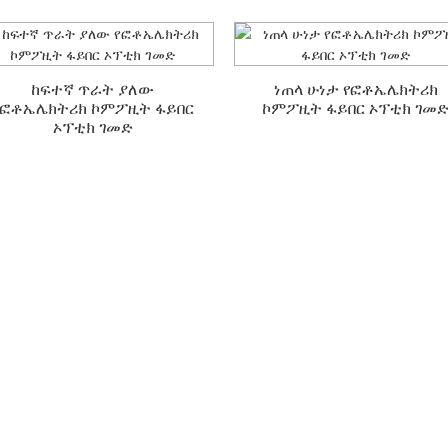
ከፍተኛ ጥራት ያለው
ነጠላ ሁነታ የፎቶኤሌክትሪክ
የፎቶኤሌክትሪክ ኮምፖዚት ፋይበር
ኮምፖዚት ፋይበር ኦፕቲክ ገመ
ኦፕቲክ ገመድ
በለጠ ለማወቅ ዝግጁ ነዎ
በእጅዎ ውስጥ ከመያዝ የተሻለ ምንም ነገር የለም!
ስለ ምርቶቻችን የበለጠ ለማወቅ ኢሜይል ለመላክ።