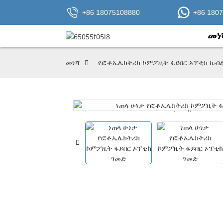
+86 18075108880
+86 180
መነ
መነሻ
የፎቶኤሌክትሪክ ኮምፖዚት ፋይበር ኦፕቲክ ኬብ
Loading...
Loading...