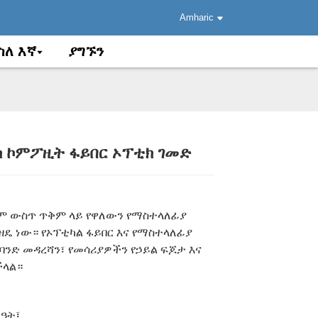
Amharic
ስለ እኛ
ያግኙን
ክ ኮምፖዚት ፋይበር ኦፕቲክ ገመድ
.
.
Load
Load
ተም ውስጥ ጥቅም ላይ የዋለውን የማስተላለፊያ
ዘዴ ነው። የኦፕቲካል ፋይበር እና የማስተላለፊያ
ባንድ መዳረሻን፣ የመሳሪያዎችን የኃይል ፍጆታ እና
ችላል።
ርዓት፤