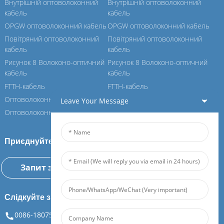
Внутрішній оптоволоконний
Внутрішній оптоволоконний
кабель
кабель
OPGW оптоволоконний кабель
OPGW оптоволоконний кабель
Повітряний оптоволоконний
Повітряний оптоволоконний
кабель
кабель
Рисунок 8 Волоконо-оптичний
Рисунок 8 Волоконо-оптичний
кабель
кабель
FTTH-кабель
FTTH-кабель
Оптоволоконний кабель ASU
Оптоволоконний кабель ASU
Leave Your Message
Оптоволоконний кабель ADSS
Оптоволоконний кабель ADSS
Приєднуйтесь до нашого Фейбора
Запит зараз
Слідкуйте за нами
0086-18075108880
info@feiboer.com.cn