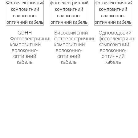
96-жильний
96-жильний
броньований
броньований
зовнішній
зовнішній
GDHH
Високоякісний
Одномодовий
оптичний кабель
оптичний кабель
Фотоелектричний
фотоелектричний
фотоелектрични
GYFTA53
GYFTA53
композитний
композитний
композитний
волоконно-
волоконно-
волоконно-
оптичний
оптичний
оптичний
кабель
кабель
кабель
ГОТОВІ ДІЗНАТИСЯ БІЛЬШЕ?
Немає нічого кращого, ніж тримати це в руці!
Натисніть на