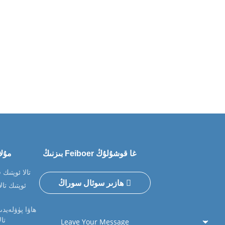
مەھسۇلاتلىرىمىز ھەققىدە تېخىمۇ كۆپ مەلۇمات ئېلىش ئۈچۈن بىزگە ئېلخەت يوللاڭ.
بىزنىڭ Feiboer غا قوشۇلۇڭ
مۇلا
تالا ئوپتىك
ھازىر سوئال سوراڭ
ئوپتىك تال
ھاۋا پۈۋلەيدى
تال
Leave Your Message