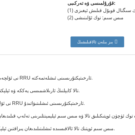
قۇرۇلمىسى ۋە تەركىبى:
ئوپتىك سىگنال قوبۇل قىلىش ئېغىزى
(2) مىس سىم: توك ئۇلىنىشى
بىز بىلەن ئالاقىلىشىڭ
كۆچمە ئالاقە شىركىتى RRU نى ئۆلچەملەشتۈرۈش ئۈچۈن RRU ئارخىتېكتۇرىسىنى ئىشلەتمەكتە.
1. تالا كابېلنىڭ ئارىلاشمىسى يەككە ۋە ئېلېكترلىك يەككە يەتكۈزۈش ئېھتىياجىغا ماس كېلىدۇ.
2. يانفون شىركىتى RRU نى ئۆلچەملەشتۈرۈش ئۈچۈن RRU ئارخىتېكتۇرىسىنى ئىشلىتىۋاتىدۇ.
4. مىس سىم ئوپتىك تالا ئالاقىسىدە ئىشلىتىلىدىغان يىراقتىن ئېلېكترون ئۈسكۈنىلىرىنى توك بىلەن تەمىنلىيەلەيدۇ.