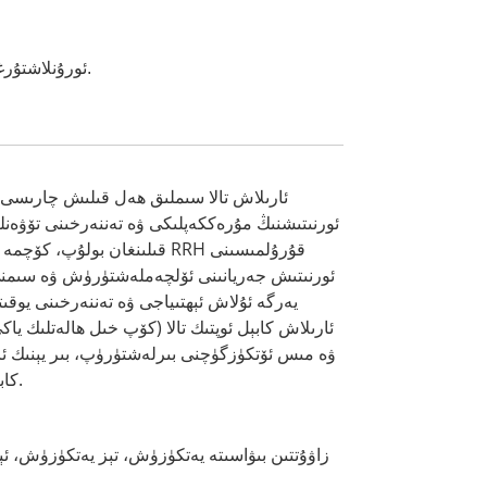
6. ئورۇنلاشتۇرغىلى بولىدىغان كابېللار دۇنيانىڭ ھەرقايسى جايلىرىدىكى تور ۋە شەخسىي تارقىتىش پروگراممىلىرىدا ئىشلىتىلىپ كەلدى.
ئارىلاش تالا سىملىق ھەل قىلىش چارىسى يا
ئورنىتىشنىڭ مۇرەككەپلىكى ۋە تەننەرخىنى تۆۋەنل
قىلىنغان بولۇپ، كۆچمە مەشغۇلاتچ
يەرگە ئۇلاش ئېھتىياجى ۋە تەننەرخىنى يوقىت
ئارىلاش كابېل ئوپتىك تالا (كۆپ خىل ھالەتلىك ياك
ۋە مىس ئۆتكۈزگۈچنى بىرلەشتۈرۈپ، بىر يېنىك ئا
كابېلغا ئايلاندۇرۇلغان.
زاۋۇتتىن بىۋاسىتە يەتكۈزۈش، تېز يەتكۈزۈش، ئې