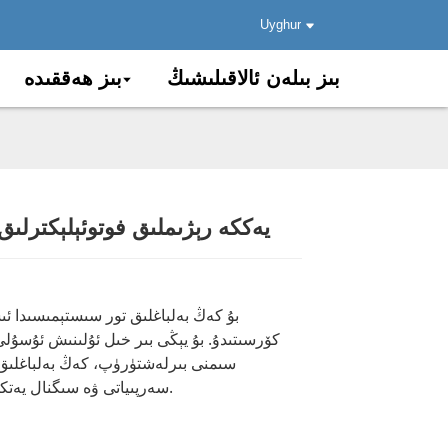
Uyghur
بىز بىلەن ئالاقىلىشىڭ
بىز ھەققىدە
يەككە رېژىملىق فوتوئېلېكترلىق ب
.
.
Load
Load
بۇ كەڭ بەلباغلىق تور سىستېمىسىدا ئى
كۆرسىتىدۇ. بۇ يېڭى بىر خىل ئۇلىنىش ئۇسۇلى
سىمنى بىرلەشتۈرۈپ، كەڭ بەلباغلىق 
سەرپىياتى ۋە سىگنال يەتكۈزۈش مەسىلىلىرىنى ھەل قىلالايدۇ.