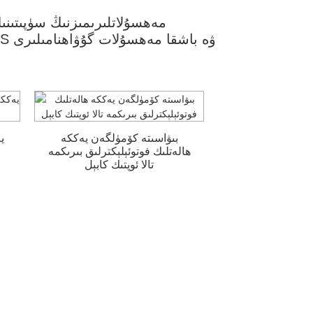
مەھسۇلاتلىرىمىزنىڭ سۈپىتىنى
بىۋاسىتە كۆمۈلگەن يەككە
ي
ھالەتلىك فوتوئېلېكترلىق بىرىكمە
تالا ئوپتىك كابېل
كۆپ