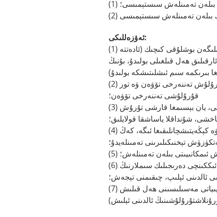
توك بىلەن تەمىنلەش سىستېمىسى؛
ئەۋزەللىكى:
(1) تاشقى دىئامېتىرى كىچىك، ئېغىرلىقى يېنىك، ئىگىلىگەن بوشلۇقى كىچىك (ئادەتتە
رقىلىق ھەل قىلغىلى بولىدۇ، بۇنىڭ
(2) خېرىدارنىڭ سېتىۋېلىش تەننەرخى تۆۋەن، قۇرۇلۇش تەننەرخى تۆۋەن ۋە تور
قۇرۇلۇشى تەننەرخى تۆۋەن؛
(3) ئۇنىڭ ئېگىلىش ئىقتىدارى ناھايىتى ياخشى، يان بېسىمغا قارشى تۇرۇش
اخشى، شۇنداقلا ياساشقا قولايلىق؛
(4) بىرلا ۋاقىتتا يۇقىرى ماسلىشىشچانلىقى ۋە كېڭەيتىشچانلىقىغا ئىگە، كەڭ
ەتكۈزۈش تېخنىكىلىرىنى تەمىنلەيدۇ؛
ۈش ئىمكانىيىتى بىلەن تەمىنلەش؛
(6) ئۆيدە ئىشلىتىلىدىغان ئوپتىك تالانى ئىشلىتىپ، ئىككىنچى دەرىجىلىك سىملارنىڭ
ى ئالدىنى ئېلىپ، چىقىمنى تېجەش؛
(7) تور قۇرۇلۇشىدىكى ئۈسكۈنىلەرنىڭ توك سەرپىياتى مەسىلىسىنى ھەل قىلىش
ورۇنلاشتۇرۇلۇشىنىڭ ئالدىنى ئېلىش)