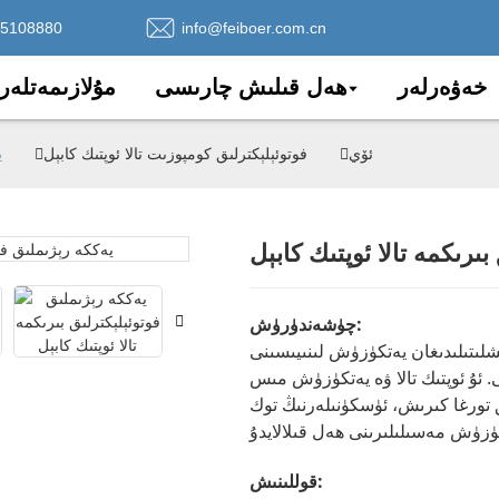
75108880
info@feiboer.com.cn
خەۋەرلەر
ھەل قىلىش چارىسى
مۇلازىمەتلەر
ئۆي
فوتوئېلېكترلىق كومپوزىت تالا ئوپتىك كابېل
ي
ىرىكمە تالا ئوپتىك كابېل
Loading..
Loading..
چۈشەندۈرۈش:
شلىتىلىدىغان يەتكۈزۈش لىنىيىسىنى
. ئۇ ئوپتىك تالا ۋە يەتكۈزۈش مىس
تورغا كىرىش، ئۈسكۈنىلەرنىڭ توك
قوللىنىش: