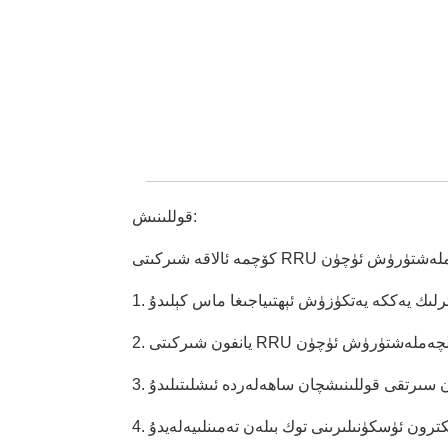
قوللىنىش: