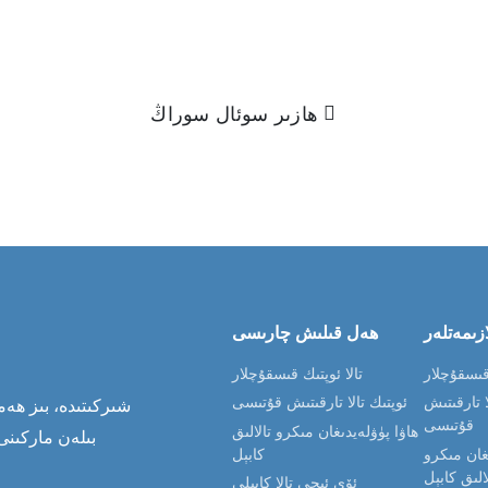
ھازىر سوئال سوراڭ
زىمەتلەر
ھەل قىلىش چارىسى
 قىسقۇچلار
تالا ئوپتىك قىسقۇچلار
ا تارقىتىش
ئوپتىك تالا تارقىتىش قۇتىسى
قۇتىسى
ھاۋا پۈۋلەيدىغان مىكرو تالالىق
بىلەن ماركىنى
غان مىكرو
كابېل
الىق كابېل
ئۆي ئىچى تالا كابېلى