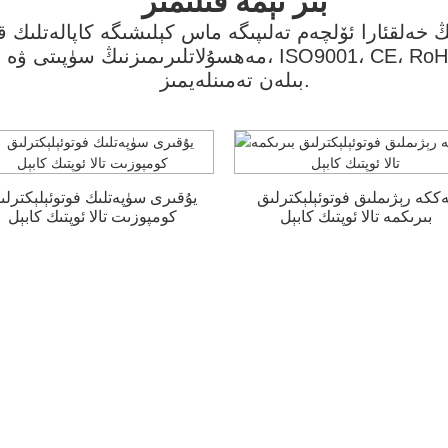
بىز نېمە قىلىمىز
ڭ خەلقئارا ئۆلچەم تەلىپىگە ماس كېلىشىگە كاپالەتلىك
مەھسۇلاتلىرىمىزنىڭ سۈپىتى ۋە ئىشەنچلىكلىكىگە ئەھمىيەت 
بىلەن تەمىنلەيمىز.
ەككە رېژىملىق فوتوئېلېكترلىق
يۇقىرى سۈپەتلىك فوتوئېلېكترلى
بىرىكمە تالا ئوپتىك كابېل
كومپوزىت تالا ئوپتىك كابېل
رەك ئۆگىنىشكە تەييارم
ئۇنى قولىڭىزدا تۇتۇشتىن ياخشىراق نەرسە يوق! چېكىڭ