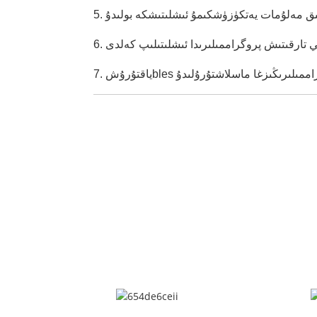
7. ياقتۇرۇش