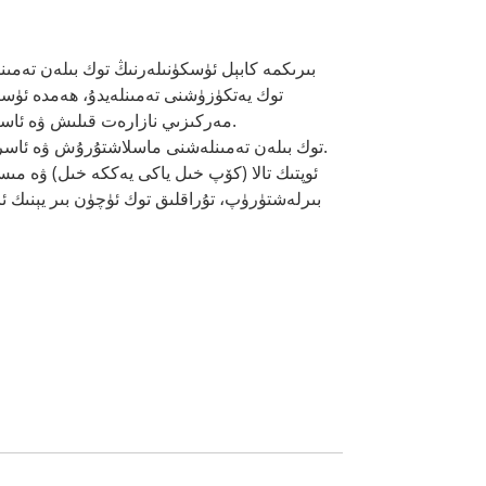
توك يەتكۈزۈشنى تەمىنلەيدۇ، ھەمدە ئۈسك
مەركىزىي نازارەت قىلىش ۋە ئاسراشنى ياخشىلايدۇ.
2. توك بىلەن تەمىنلەشنى ماسلاشتۇرۇش ۋە ئاسراشنى ئازايتىش.
بىرلەشتۈرۈپ، تۇراقلىق توك ئۈچۈن بىر يېنىك ئا