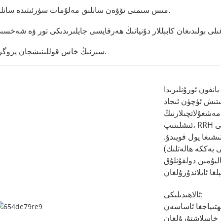
5. مىس سىمنى تۆۋەن سانلىق مەلۇمات سۈرئىتىدە سانلىق مەلۇمات يەتكۈزۈشكىمۇ ئىشلىتىشكە بولىدۇ.
bles سىزنىڭ خاس قوللىنىشچان پروگراممىلىرىڭىزغا ماسلاشتۇرۇلىدۇ.
نفون ئورۇنلىرىدا
ىتىش ئۈچۈن ئىجاد
ىلارنىڭ RRH قۇرۇلمىسىنى
ئىشلىتىپ، RRH ئورنىتىش جەريانىنى ئۆلچەملەشتۈرۈش ۋە سىمنى
ىشىغا يول قويىدۇ.
ى يەككە ھالەتلىك)
ليۇمىن دولقۇنلۇق
ئالاھىدىلىكى:
ھتىياجغا ئاساسەن
خاسلاشتۇرۇلغان