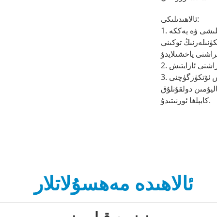
ئالاھىدىلىكى:
1. بىرىكمە كابېل ئۈسكۈنىلەرنىڭ توك بىلەن تەمىنلىشى ۋە يەككە
ۈنىلەرنىڭ توكىنى
3. ئوپتىك تالا (كۆپ خىل ياكى يەككە خىل) ۋە مىس ئۆتكۈزگۈچنى
ليۇمىن دولقۇنلۇق
كابېلغا ئورنىتىدۇ.
ئالاھىدە مەھسۇلاتلار