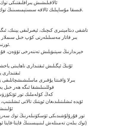
(1) ئالاقىلىشىش يىراقلىقتىكى 
(2) قىسقا مۇساپىلىك ئالاقە سىستېمىسىنىڭ توك بىلەن تەمىنلەش سىستېمىسى.
بىر قاتار مەسىلىلەرنى كۆپ خىل سىملار ئا
ئورنىغا بىرىكمە سىم ئىشلىتىشكە بولىدۇ).
ئىقتىدارى ي
قوللىنىلىشقا ئىگە ھەر خىل ي
(5) كەڭ كۆلەملىك تور ئۆتكۈز
ئۇلىنىش
(توك بىلەن تەمىنلەش لىنىيىسىنىڭ قايتا-قايتا ئ