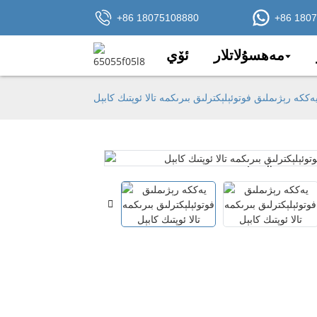
+86 18075108880
+86 180
مەھسۇلاتلار
ئۆي
ەككە رېژىملىق فوتوئېلېكترلىق بىرىكمە تالا ئوپتىك كابېل
Loading...
Loading...