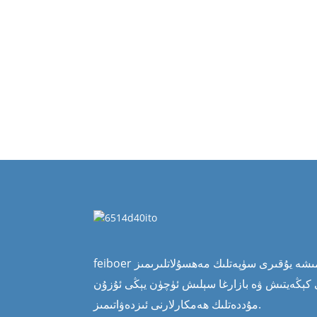
feiboer شىركىتىدە، بىز ھەمىشە يۇقىرى سۈپەتلىك مەھسۇلاتلىرىمىز
 كېڭەيتىش ۋە بازارغا سېلىش ئۈچۈن يېڭى ئۇزۇن
مۇددەتلىك ھەمكارلارنى ئىزدەۋاتىمىز.