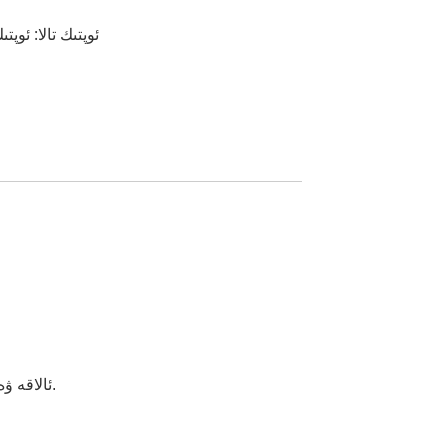
(1) ئوپتىك تالا: 
3. ئالاقە ۋە توك ئۈچۈن ئوپتىكىلىق تالا ۋە مىس سىم ئېلېمېنتلىرىنى تەلەپ قىلىدىغان سىرتقى قوللىنىشچان ساھەلەردە ئىشلىتىلىدۇ.