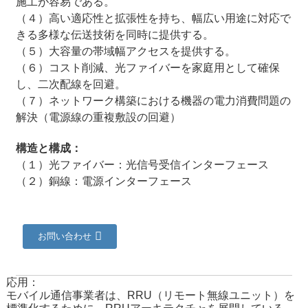
施工が容易である。
（４）高い適応性と拡張性を持ち、幅広い用途に対応で
きる多様な伝送技術を同時に提供する。
（５）大容量の帯域幅アクセスを提供する。
（６）コスト削減、光ファイバーを家庭用として確保
し、二次配線を回避。
（７）ネットワーク構築における機器の電力消費問題の
解決（電源線の重複敷設の回避）
構造と構成：
（１）光ファイバー：光信号受信インターフェース
（２）銅線：電源インターフェース
a
お問い合わせ
応用：
モバイル通信事業者は、RRU（リモート無線ユニット）を