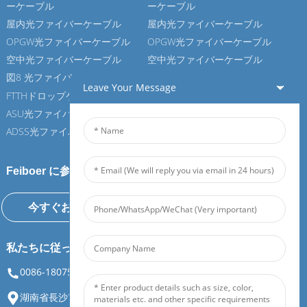
ーケーブル
ーケーブル
屋内光ファイバーケーブル
屋内光ファイバーケーブル
OPGW光ファイバーケーブル
OPGW光ファイバーケーブル
空中光ファイバーケーブル
空中光ファイバーケーブル
図8 光ファイバーケーブル
図8 光ファイバーケーブル
Leave Your Message
FTTHドロップケーブル
FTTHドロップケーブル
ASU光ファイバーケーブル
ASU光ファイバーケーブル
ADSS光ファイバーケーブル
ADSS光ファイバーケーブル
Feiboer に参加しましょう
今すぐお問い合わせください
私たちに従ってください
0086-18075108880
info@feiboer.com.cn
湖南省長沙市岳麓区天定街蓮湖三路30号中建宝宝大厦1号館