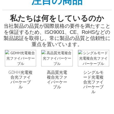
注目の商品
私たちは何をしているのか
当社製品の品質が国際規格の要件を満たすこと
を保証するため、ISO9001、CE、RoHSなどの
製品認証を取得し、常に製品の品質と信頼性に
重​​点を置いています。
GYFTA53 装甲屋外用
GYFTA53 装甲屋外用
光ファイバーケーブル
光ファイバーケーブル
GDHH光電複
高品質光電
シングルモ
96芯
96芯
合光ファイ
複合光ファ
ード光電複
バーケーブ
イバーケー
合光ファイ
ル
ブル
バーケーブ
ル