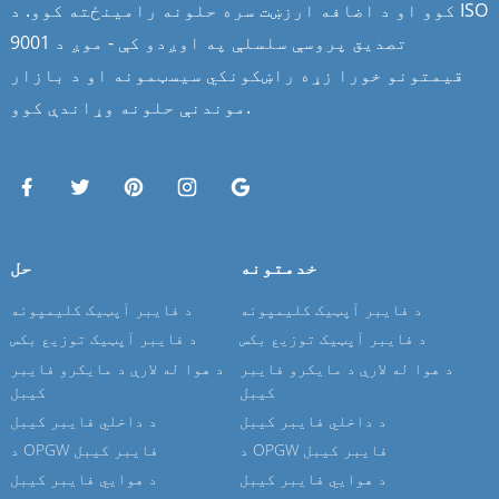
کوو او د اضافه ارزښت سره حلونه رامینځته کوو. د ISO
9001 تصدیق پروسې سلسلې په اوږدو کې - موږ د
قیمتونو خورا زړه راښکونکي سیسټمونه او د بازار
موندنې حلونه وړاندې کوو.
خدمتونه
حل
د فایبر آپټیک کلیمپونه
د فایبر آپټیک کلیمپونه
د فایبر آپټیک توزیع بکس
د فایبر آپټیک توزیع بکس
د هوا له لارې د مایکرو فایبر
د هوا له لارې د مایکرو فایبر
کیبل
کیبل
د داخلي فایبر کیبل
د داخلي فایبر کیبل
د OPGW فایبر کیبل
د OPGW فایبر کیبل
د هوايي فایبر کیبل
د هوايي فایبر کیبل