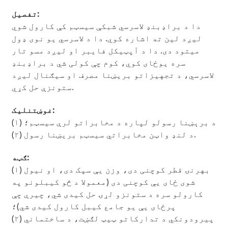
تفصیل:
دا د براډبنډ لاسرسي شبکې سیسټم کې کارول شوي
لیږد لین ته اشاره کوي. دا د لاسرسي یو نوی ډول
میتود دی. دا د آپټیکل فایبر او لیږد مسو تار
سره یوځای کوي، کوم چې کولی شي د براډبنډ
لاسرسي، د تجهیزاتو بریښنا مصرف او سیګنال لیږد
ستونزې حل کړي.
غوښتنلیک:
(۱) د برېښنا رسولو لپاره د مخابراتو لرې سیسټم؛
(۲) د لنډ واټن مخابراتي سیسټم بریښنا رسول.
ګټه:
(۱) بهرنۍ قطر کوچنی دی، وزن یې سپک دی، او نیول
شوی ځای یې کوچنی دی (معمولا د څو کیبلونو په
کارولو سره د ستونزو لړۍ حل کیدی شي، چیرې چې
پرځای یې یو جامع کیبل کارول کیدی شي)؛
(۲) پیرودونکي د تدارکاتو ټیټ لګښت، د ساختماني