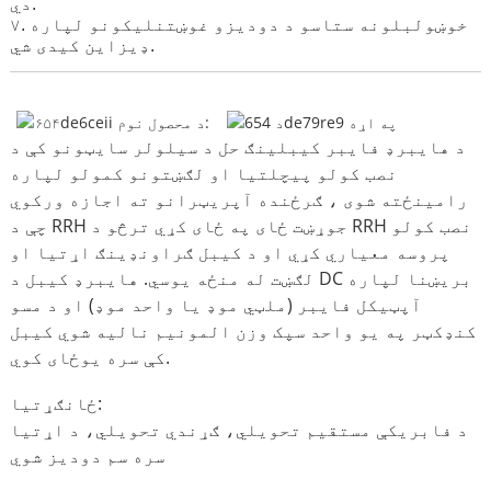
دي.
۷. خوښول
بلونه ستاسو د دودیزو غوښتنلیکونو لپاره
ډیزاین کیدی شي.
د هایبرډ فایبر کیبلینګ حل د سیلولر سایټونو کې د
نصب کولو پیچلتیا او لګښتونو کمولو لپاره
رامینځته شوی ، ګرځنده آپریټرانو ته اجازه ورکوي
چې د RRH جوړښت ځای په ځای کړي ترڅو د RRH نصب کولو
پروسه معیاري کړي او د کیبل ګراونډینګ اړتیا او
لګښت له منځه یوسي. هایبرډ کیبل د DC بریښنا لپاره
آپټیکل فایبر (ملټي موډ یا واحد موډ) او د مسو
کنډکټر په یو واحد سپک وزن المونیم نالیه شوي کیبل
کې سره یوځای کوي.
ځانګړتیا:
د فابریکې مستقیم تحویلي، ګړندي تحویلي، د اړتیا
سره سم دودیز شوي