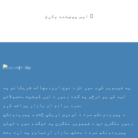
اوس پوښتنه وکړئ
په فیبویر کې، موږ تل د نوي اوږدمهاله شریکانو په
لټه کې یو ترڅو په ګډه زموږ د لوړ کیفیت محصولاتو
سره برانډ او بازار پراخه کړو.
د پیرودونکو سره د لومړۍ اړیکې څخه، پیرودونکي
زموږ ملګري دي. د فیبویر ملګري په توګه، موږ د خپلو
پیرودونکو سره د محلي بازار اړتیاوو په اړه بحث