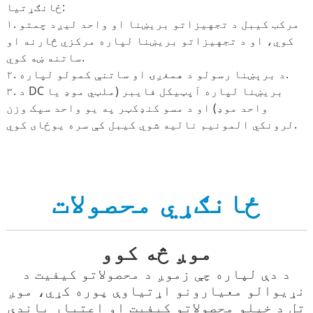
ځانګړتیا:
۱. مرکب کیبل د تجهیزاتو بریښنا او واحد لیږد چمتو
کوي، او د تجهیزاتو بریښنا لپاره مرکزي څارنه او
ساتنه ښه کوي.
۲. د برېښنا رسولو د همغږۍ او ساتنې کمولو لپاره.
۳. د DC بریښنا لپاره آپټیکل فایبر (ملټي موډ یا
واحد موډ) او د مسو کنډکټر په یو واحد سپک وزن
لرونکي المونیم نالیه شوي کیبل کې سره یوځای کوي.
ځانګړي محصولات
موږ څه کوو
د دې لپاره چې زموږ د محصولاتو کیفیت د
نړیوالو معیارونو اړتیاوې پوره کړي، موږ
تل د خپلو محصولاتو کیفیت او اعتبار باندې