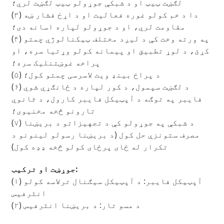
لګښت ټیټ او د شبکې جوړولو ټیټ لګښت لري؛
(۳) دا د خم کولو غوره فعالیت او د اړخ فشار ښه
مقاومت لري، او د جوړولو لپاره اسانه دی؛
(۴) په ورته وخت کې د لیږد مختلف ټیکنالوژي چمتو
کړئ، د لوړ تطبیق او پیمانه کولو وړتیا سره، او
پراخه غوښتنلیک سره؛
(۵) د پراخ بینډ ویت لاسرسی چمتو کول؛
(۶) د لګښت سپمول، د کور لپاره د ځانګړي شوي
فایبر په توګه د آپټیکل فایبر کارول، د ثانوي
تارونو څخه مخنیوی؛
(۷) د شبکې په جوړولو کې د تجهیزاتو د بریښنا
مصرف ستونزې حل کول (د بریښنا رسولو لینونو د
a
تکرار له ځای پرځای کولو څخه ډډه کول)
جوړښت او ترکیب:
(۱) آپټیکل فایبر: د آپټیکل سیګنال ترلاسه کولو
انٹرفیس
(۲) د مسو تار: د بریښنا انٹرفیس