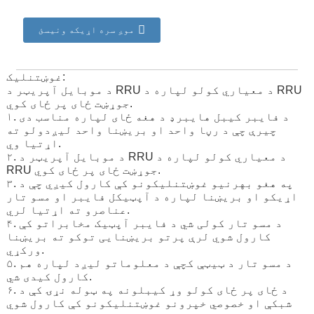
موږ سره اړیکه ونیسئ
غوښتنلیک:
د موبایل آپریټر د RRU د معیاري کولو لپاره د RRU
جوړښت ځای پر ځای کوي.
۱. د فایبر کیبل هایبرډ د هغه ځای لپاره مناسب دی
چیرې چې د رڼا واحد او بریښنا واحد لیږدولو ته
اړتیا وي.
۲. د موبایل آپریټر د RRU د معیاري کولو لپاره د
RRU جوړښت ځای پر ځای کوي.
۳. په هغو بهرنیو غوښتنلیکونو کې کارول کیږي چې د
اړیکو او بریښنا لپاره د آپټیکل فایبر او مسو تار
عناصرو ته اړتیا لري.
۴. د مسو تار کولی شي د فایبر آپټیک مخابراتو کې
کارول شوي لرې پرتو بریښنایی توکو ته بریښنا
ورکړي.
۵. د مسو تار د ټیټې کچې د معلوماتو لیږد لپاره هم
کارول کیدی شي.
۶. د ځای پر ځای کولو وړ کیبلونه په ټوله نړۍ کې د
شبکې او خصوصي خپرونو غوښتنلیکونو کې کارول شوي