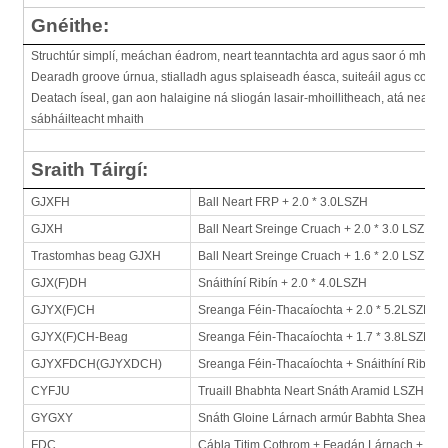
Gnéithe:
Struchtúr simplí, meáchan éadrom, neart teanntachta ard agus saor ó mhiota
Dearadh groove úrnua, stialladh agus splaiseadh éasca, suiteáil agus cothab
Deatach íseal, gan aon halaigine ná sliogán lasair-mhoillitheach, atá nea
sábháilteacht mhaith
Sraith Táirgí:
GJXFH
Ball Neart FRP + 2.0 * 3.0LSZH
GJXH
Ball Neart Sreinge Cruach + 2.0 * 3.0 LSZH
Trastomhas beag GJXH
Ball Neart Sreinge Cruach + 1.6 * 2.0 LSZH
GJX(F)DH
Snáithíní Ribín + 2.0 * 4.0LSZH
GJYX(F)CH
Sreanga Féin-Thacaíochta + 2.0 * 5.2LSZH
GJYX(F)CH-Beag
Sreanga Féin-Thacaíochta + 1.7 * 3.8LSZH
GJYXFDCH(GJYXDCH)
Sreanga Féin-Thacaíochta + Snáithíní Ribín +
CYFJU
Truaill Bhabhta Neart Snáth Aramid LSZH
GYGXY
Snáth Gloine Lárnach armúr Babhta Sheath
FDC
Cábla Titim Cothrom + Feadán Lárnach + 3.0 