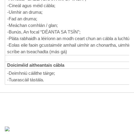
-Cineál agus méid cábla;
-Uimhir an druma;
-Fad an druma;
-Meáchan comhlán / glan;
-Bunús, An focal “DÉANTA SA TSÍN”;
-Pláta rabhaidh a léiríonn an modh ceart chun an cábla a luchtú, 
-Eolas eile faoin gcustaiméir amhail uimhir an chonartha, uimhir 
scríbe an tseachadta (más gá)
Doiciméid aitheantais cábla
-Deimhniú cáilithe táirge;
-Tuarascáil tástála.