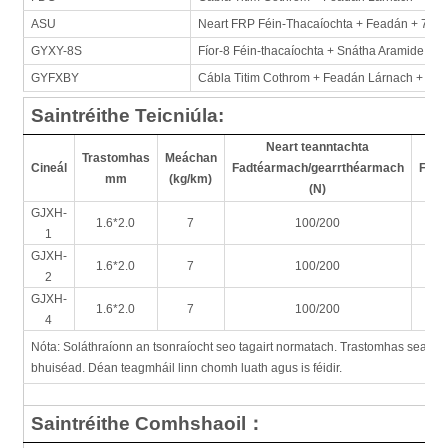
ASU
Neart FRP Féin-Thacaíochta + Feadán + 7.0/
GYXY-8S
Fíor-8 Féin-thacaíochta + Snátha Aramide + 
GYFXBY
Cábla Titim Cothrom + Feadán Lárnach + 4.6 
Saintréithe Teicniúla:
Neart teanntachta
Trastomhas
Meáchan
Cineál
Fadtéarmach/gearrthéarmach
Fadt
mm
(kg/km)
(N)
GJXH-
1.6*2.0
7
100/200
1
GJXH-
1.6*2.0
7
100/200
2
GJXH-
1.6*2.0
7
100/200
4
Nóta: Soláthraíonn an tsonraíocht seo tagairt normatach. Trastomhas seachtra
bhuiséad. Déan teagmháil linn chomh luath agus is féidir.
Saintréithe Comhshaoil
：