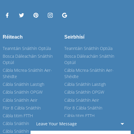
Réiteach
Seirbhísí
Teanntáin Snáithín Optúla
Teanntáin Snáithín Optúla
Bosca Dáileacháin Snáithín
Bosca Dáileacháin Snáithín
Optúil
Optúil
Cábla Micrea-Snáithín Aer-
Cábla Micrea-Snáithín Aer-
Shéidte
Shéidte
Cábla Snáithín Laistigh
Cábla Snáithín Laistigh
Cábla Snáithín OPGW
Cábla Snáithín OPGW
Cábla Snáithín Aeir
Cábla Snáithín Aeir
Fíor 8 Cábla Snáithín
Fíor 8 Cábla Snáithín
Cábla titim FTTH
Cábla titim FTTH
Cábla Snáithín ASU
Cábla Snáithín ASU
Leave Your Message
Cábla Snáithín ADSS
Cábla Snáithín ADSS