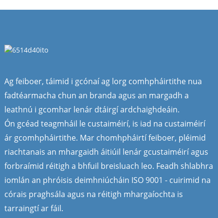
Ag feiboer, táimid i gcónaí ag lorg comhpháirtithe nua
fadtéarmacha chun an branda agus an margadh a
leathnú i gcomhar lenár dtáirgí ardchaighdeáin.
Ón gcéad teagmháil le custaiméirí, is iad na custaiméirí
ár gcomhpháirtithe. Mar chomhpháirtí feiboer, pléimid
riachtanais an mhargaidh áitiúil lenár gcustaiméirí agus
forbraímid réitigh a bhfuil breisluach leo. Feadh shlabhra
iomlán an phróisis deimhniúcháin ISO 9001 - cuirimid na
córais praghsála agus na réitigh mhargaíochta is
tarraingtí ar fáil.