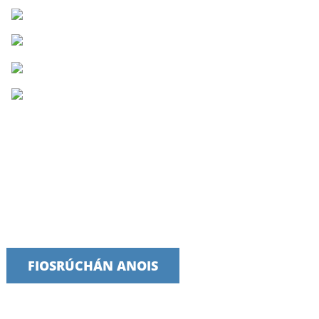
Labhair lenár bhfoireann inniu
Táimid bródúil as seirbhísí tráthúla, iontaofa agus úsáideacha a
sholáthar
FIOSRÚCHÁN ANOIS