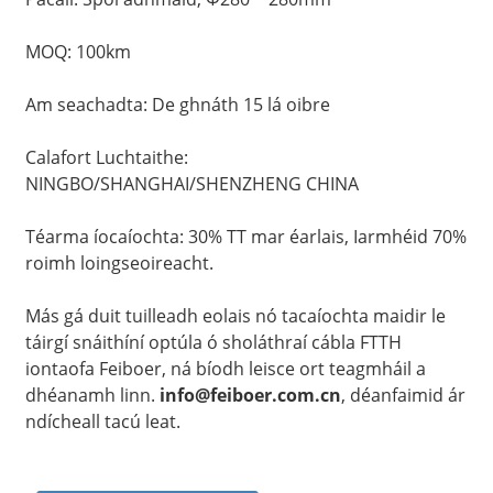
MOQ: 100km
Am seachadta: De ghnáth 15 lá oibre
Calafort Luchtaithe:
NINGBO/SHANGHAI/SHENZHENG CHINA
Téarma íocaíochta: 30% TT mar éarlais, Iarmhéid 70%
roimh loingseoireacht.
Más gá duit tuilleadh eolais nó tacaíochta maidir le
a
táirgí snáithíní optúla ó sholáthraí cábla FTTH
iontaofa Feiboer, ná bíodh leisce ort teagmháil a
dhéanamh linn.
info@feiboer.com.cn
, déanfaimid ár
ndícheall tacú leat.