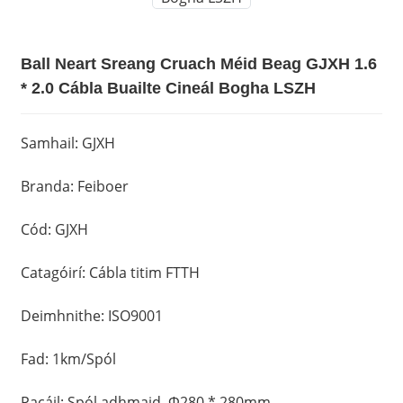
Ball Neart Sreang Cruach Méid Beag GJXH 1.6
* 2.0 Cábla Buailte Cineál Bogha LSZH
Samhail: GJXH
Branda: Feiboer
Cód: GJXH
Catagóirí: Cábla titim FTTH
Deimhnithe: ISO9001
Fad: 1km/Spól
Pacáil: Spól adhmaid, Φ280 * 280mm