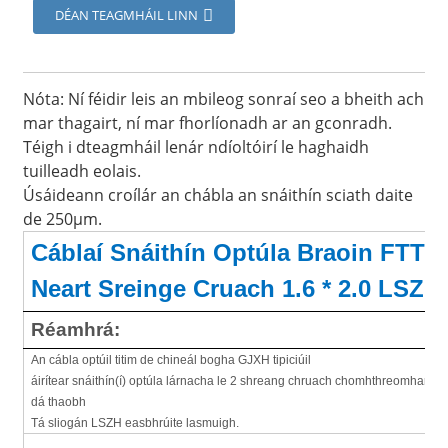
DÉAN TEAGMHÁIL LINN
Nóta: Ní féidir leis an mbileog sonraí seo a bheith ach
mar thagairt, ní mar fhorlíonadh ar an gconradh.
Téigh i dteagmháil lenár ndíoltóirí le haghaidh
tuilleadh eolais.
Úsáideann croílár an chábla an snáithín sciath daite
de 250μm.
Cáblaí Snáithín Optúla Braoin FTTH
Neart Sreinge Cruach 1.6 * 2.0 LSZH
Réamhrá:
An cábla optúil titim de chineál bogha GJXH tipiciúil
áirítear snáithín(í) optúla lárnacha le 2 shreang chruach chomhthreomhara ma
dá thaobh
Tá sliogán LSZH easbhrúite lasmuigh.