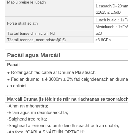
Maolú breise le lúbadh
1 casadh/D=20mm α
α1625 ≤ 1.5dB
Luach buaic
：
1≤F≤8.
Fórsa stiall sciath
Meánluach
：
1≤F≤5
Tástáil tuirse dinimiciúil, Nd
≥20
Tástáil teannas, neart briste
s
f(0.5)
≥3.8GPa
Pacáil agus Marcáil
Pacáil
● Rólfar gach fad cábla ar Dhruma Plaisteach.
● Fad an druma: Is é 3000m ± 2% fad caighdeánach an druma nó 
an chliaint;
Marcáil Druma (is féidir de réir na riachtanas sa tsonraíocht t
-Ainm an mhonaróra;
-Bliain agus mí déantúsaíochta;
-Saighead treo rollta;
-Saighead a léiríonn suíomh deiridh seachtrach an chábla;
-An focal “CÁBLA SNÁITHÍN OPTACH”;