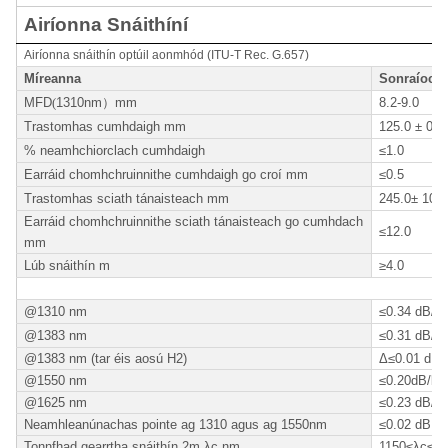
Airíonna Snáithíní
Airíonna snáithín optúil aonmhód (ITU-T Rec. G.657)
Míreanna
Sonraíocht
MFD
(
1310nm
）
mm
8.2-9.0
Trastomhas cumhdaigh mm
125.0 ± 0.7
% neamhchiorclach cumhdaigh
≤1.0
Earráid chomhchruinnithe cumhdaigh go croí mm
≤0.5
Trastomhas sciath tánaisteach mm
245.0± 10.0
Earráid chomhchruinnithe sciath tánaisteach go cumhdach
≤12.0
mm
Lúb snáithín m
≥4.0
@1310 nm
≤0.34 dB/k
@1383 nm
≤0.31 dB/k
@1383 nm (tar éis aosú H2)
Δ≤0.01 dB
@1550 nm
≤0.20dB/k
@1625 nm
≤0.23 dB/k
Neamhleanúnachas pointe ag 1310 agus ag 1550nm
≤0.02 dB
Tonnfhad gearrtha snáithín 2m λc nm
1150≤λc≤1