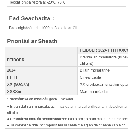
Teocht iompair/stórála: -20
℃
~70
℃
Fad Seachadta
：
Fad caighdeánach: 1000m; Fad eile ar fáil
Priontáil ar Sheath
FEIBOER 2024 FTTH XXCOR
Branda an mhonaróra (is féidir 
FEIBOER
chliaint)
2024
Bliain monaraithe
FTTH
Cineál cábla
XX (G.657A)
XX croíleacán snáithín optúil
XXXXm
Marc na méadair
*Priontáiltear an mharcáil gach 1 méadar;
● Is bán dath an mharcála, ach más gá an marcáil a dhéanamh, ba chóir an mar
áit eile.
● Ceadaítear marcáil neamhshoiléire faid ó am go ham má tá an dá mharcáil 
● Tá caipíní deiridh inchrapadh teasa séalaithe ag an dá cheann cábla chun cosc