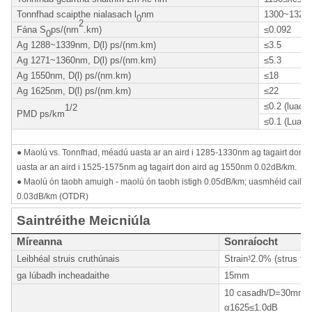
Tonnfhad scaipthe nialasach l
nm
1300~1324
0
2
Fána S
ps/(nm
.km)
≤0.092
0
Ag 1288~1339nm, D(l) ps/(nm.km)
≤3.5
Ag 1271~1360nm, D(l) ps/(nm.km)
≤5.3
Ag 1550nm, D(l) ps/(nm.km)
≤18
Ag 1625nm, D(l) ps/(nm.km)
≤22
≤0.2 (luach 
1/2
PMD ps/km
≤0.1 (Luach
● Maolú vs. Tonnfhad, méadú uasta ar an aird i 1285-1330nm ag tagairt don
uasta ar an aird i 1525-1575nm ag tagairt don aird ag 1550nm 0.02dB/km.
● Maolú ón taobh amuigh - maolú ón taobh istigh 0.05dB/km; uasmhéid caillt
0.03dB/km (OTDR)
Saintréithe Meicniúla
Míreanna
Sonraíocht
Leibhéal struis cruthúnais
Strain
³
2.0% (strus te
ga lúbadh incheadaithe
15mm
10 casadh/D=30mm 
α1625≤1.0dB