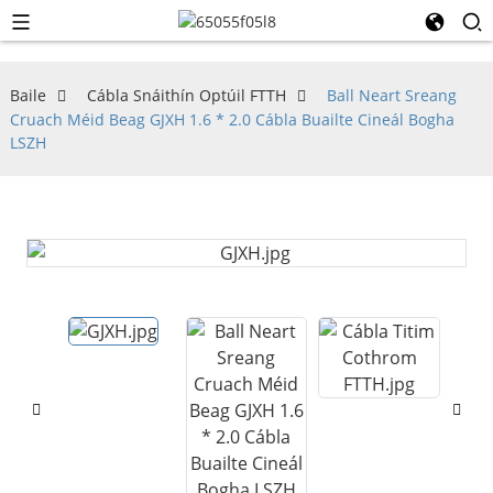
Baile
Cábla Snáithín Optúil FTTH
Ball Neart Sreang
Cruach Méid Beag GJXH 1.6 * 2.0 Cábla Buailte Cineál Bogha
LSZH